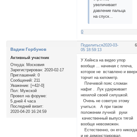
увеличивает
давление пальца
на спуск...
0
Поделиться
2020-03-
Вадим Горбунов
05 18:59:13
Активный участник
У Хейнса на видео упор
Откуда:
Московия
вообще ... начиная с плеча,
Зарегистрирован
: 2020-02-17
которое не вставлено и ввер
Приглашений:
0
торчит на километр.
Сообщений:
211
Плечевой пояс сломан
Уважение:
[+42/-0]
нафиг . Лук удерживает
Пол:
Мужской
нехилой своей силушкой.
Провел на форуме:
Очень не советую этому
5 дней 4 часа
Последний визит:
учиться. А при таком
2020-04-20 16:24:59
положении лучной руки
качественный выпуск тягой
вообще невозможен.
Естественно, он его никогд
и не демонстрировал.