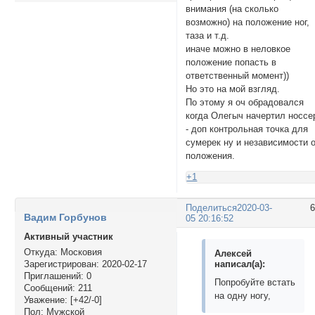
внимания (на сколько
возможно) на положение ног,
таза и т.д.
иначе можно в неловкое
положение попасть в
ответственный момент))
Но это на мой взгляд.
По этому я оч обрадовался
когда Олегыч начертил носсе
- доп контрольная точка для
сумерек ну и независимости 
положения.
+1
Поделиться
2020-03-
Вадим Горбунов
05 20:16:52
Активный участник
Откуда:
Московия
Алексей
написал(а):
Зарегистрирован
: 2020-02-17
Приглашений:
0
Попробуйте встать
Сообщений:
211
на одну ногу,
Уважение:
[+42/-0]
Пол:
Мужской