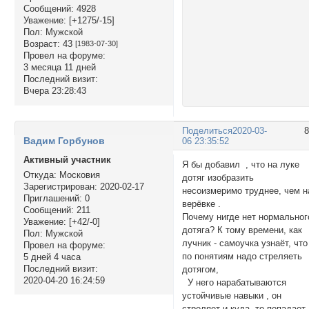
Сообщений:
4928
Уважение:
[+1275/-15]
Пол:
Мужской
Возраст:
43
[1983-07-30]
Провел на форуме:
3 месяца 11 дней
Последний визит:
Вчера 23:28:43
Поделиться
2020-03-
Вадим Горбунов
06 23:35:52
Активный участник
Я бы добавил , что на луке
Откуда:
Московия
дотяг изобразить
Зарегистрирован
: 2020-02-17
несоизмеримо труднее, чем н
Приглашений:
0
верёвке .
Сообщений:
211
Почему нигде нет нормальног
Уважение:
[+42/-0]
дотяга? К тому времени, как
Пол:
Мужской
лучник - самоучка узнаёт, что
Провел на форуме:
по понятиям надо стреляеть
5 дней 4 часа
Последний визит:
дотягом,
2020-04-20 16:24:59
У него нарабатываются
устойчивые навыки , он
стреляет и куда- то попадает.