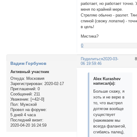
работает, но работает точно. 
меня по крайней мере.
Стреляю обычно - разлет. Тян
спиной (свожу лопатки) - точн
в цель!
Мистика?
0
Поделиться
2020-03-
Вадим Горбунов
06 19:59:46
Активный участник
Откуда:
Московия
Alex Kurashev
написал(а):
Зарегистрирован
: 2020-02-17
Приглашений:
0
Больше скажу, я
Сообщений:
211
хоть и не верю в
Уважение:
[+42/-0]
то, что выстрел
Пол:
Мужской
дотягом вообще
Провел на форуме:
существует
5 дней 4 часа
Последний визит:
(нажимаем мы
2020-04-20 16:24:59
всегда фалангой,
сгибаясь палец),