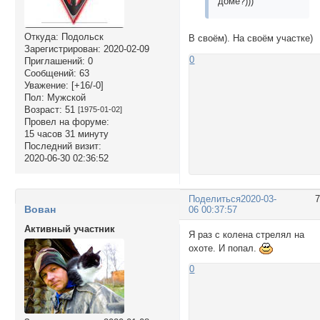
доме?)))
Откуда:
Подольск
В своём). На своём участке)
Зарегистрирован
: 2020-02-09
0
Приглашений:
0
Сообщений:
63
Уважение:
[+16/-0]
Пол:
Мужской
Возраст:
51
[1975-01-02]
Провел на форуме:
15 часов 31 минуту
Последний визит:
2020-06-30 02:36:52
Поделиться
2020-03-
Вован
06 00:37:57
Активный участник
Я раз с колена стрелял на
охоте. И попал.
0