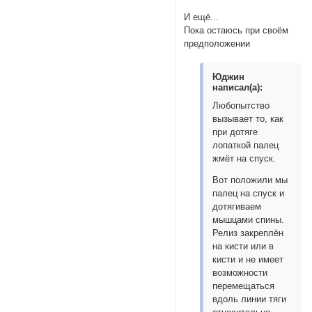
И ещё...
Пока остаюсь при своём
предположении
Юджин
написал(а):
Любопытство
вызывает то, как
при дотяге
лопаткой палец
жмёт на спуск.
Вот положили мы
палец на спуск и
дотягиваем
мышцами спины.
Релиз закреплён
на кисти или в
кисти и не имеет
возможности
перемещаться
вдоль линии тяги