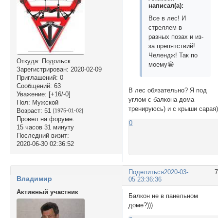
написал(а):
Все в лес! И
стреляем в
разных позах и из-
за препятствий!
Челендж! Так по
Откуда:
Подольск
моему😁
Зарегистрирован
: 2020-02-09
Приглашений:
0
Сообщений:
63
В лес обязательно? Я под
Уважение:
[+16/-0]
углом с балкона дома
Пол:
Мужской
тренируюсь) и с крыши сарая
Возраст:
51
[1975-01-02]
Провел на форуме:
0
15 часов 31 минуту
Последний визит:
2020-06-30 02:36:52
Поделиться
2020-03-
Владимир
05 23:36:36
Активный участник
Балкон не в панельном
доме?)))