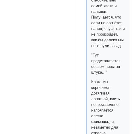
относительно
самой кисти и
пальцев.
Получается, что
если не согнётся
палец, спуск так и
не произойдёт,
как-бы далеко мы
не тянули назад.
"Тут
представляется
совсем простая
штука..."
Когда мы
корячимся,
дотягивая
лопаткой, кисть
непроизвольно
напрягается,
слегка
сжимаясь, и,
незаметно для
стрелка,