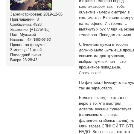
и ставил телефон перед
коллиматором так, чтобы
объектив камеры смотрел в
Зарегистрирован
: 2019-12-06
коллиматор. Включал камеру
Приглашений:
0
на телефоне. И стрелял с
Сообщений:
4928
вытянутых рук глядя на экра
Уважение:
[+1275/-15]
Пол:
Мужской
телефона. Попадал отлично.
Возраст:
43
[1983-07-30]
С блочным луком в теории
Провел на форуме:
3 месяца 11 дней
должно было быть ещё проще
Последний визит:
совместил два кружочка,
Вчера 23:28:43
выбрал нужный пин = сто
процентное попадание.
Логично же!
Но фик там. Почему-то на лу
так не заработало.
Больше скажу, я хоть и не
верю в то, что выстрел
дотягом вообще существует
(нажимаем мы всегда
фалангой, сгибаясь палец), н
блин зараза СПИНОЙ ТЯНУТ
НАДО. Вот не знаю, как это