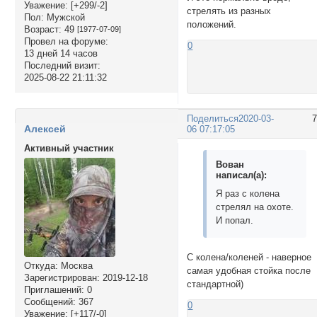
Уважение:
[+299/-2]
стрелять из разных
Пол:
Мужской
положений.
Возраст:
49
[1977-07-09]
Провел на форуме:
0
13 дней 14 часов
Последний визит:
2025-08-22 21:11:32
Поделиться
2020-03-
Алексей
06 07:17:05
Активный участник
Вован
написал(а):
Я раз с колена
стрелял на охоте.
И попал.
С колена/коленей - наверное
Откуда:
Москва
самая удобная стойка после
Зарегистрирован
: 2019-12-18
стандартной)
Приглашений:
0
Сообщений:
367
0
Уважение:
[+117/-0]