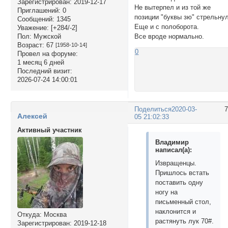
Зарегистрирован
: 2019-12-17
Не вытерпел и из той же
Приглашений:
0
позиции "буквы зю" стрельнул
Сообщений:
1345
Еще и с полоборота.
Уважение:
[+284/-2]
Пол:
Мужской
Все вроде нормально.
Возраст:
67
[1958-10-14]
0
Провел на форуме:
1 месяц 6 дней
Последний визит:
2026-07-24 14:00:01
Поделиться
2020-03-
Алексей
05 21:02:33
Активный участник
Владимир
написал(а):
Извращенцы.
Пришлось встать
поставить одну
ногу на
письменный стол,
наклонится и
Откуда:
Москва
растянуть лук 70#.
Зарегистрирован
: 2019-12-18