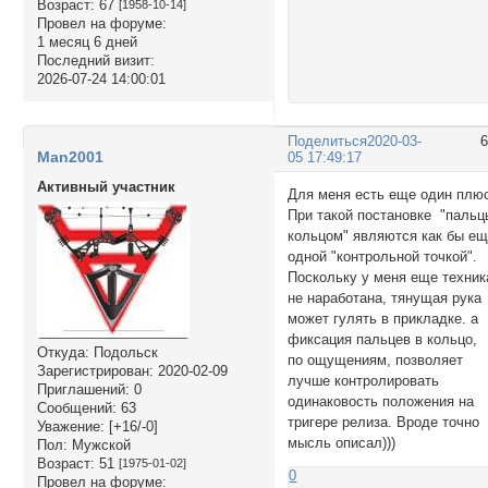
Возраст:
67
[1958-10-14]
Провел на форуме:
1 месяц 6 дней
Последний визит:
2026-07-24 14:00:01
Поделиться
2020-03-
Man2001
05 17:49:17
Активный участник
Для меня есть еще один плю
При такой постановке "пальц
кольцом" являются как бы е
одной "контрольной точкой".
Поскольку у меня еще техник
не наработана, тянущая рука
может гулять в прикладке. а
фиксация пальцев в кольцо,
Откуда:
Подольск
по ощущениям, позволяет
Зарегистрирован
: 2020-02-09
лучше контролировать
Приглашений:
0
одинаковость положения на
Сообщений:
63
тригере релиза. Вроде точно
Уважение:
[+16/-0]
мысль описал)))
Пол:
Мужской
Возраст:
51
[1975-01-02]
0
Провел на форуме: