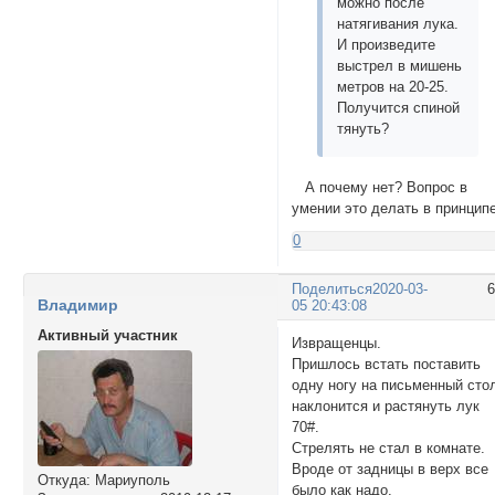
можно после
натягивания лука.
И произведите
выстрел в мишень
метров на 20-25.
Получится спиной
тянуть?
А почему нет? Вопрос в
умении это делать в принципе
0
Поделиться
2020-03-
Владимир
05 20:43:08
Активный участник
Извращенцы.
Пришлось встать поставить
одну ногу на письменный сто
наклонится и растянуть лук
70#.
Стрелять не стал в комнате.
Вроде от задницы в верх все
Откуда:
Мариуполь
было как надо.