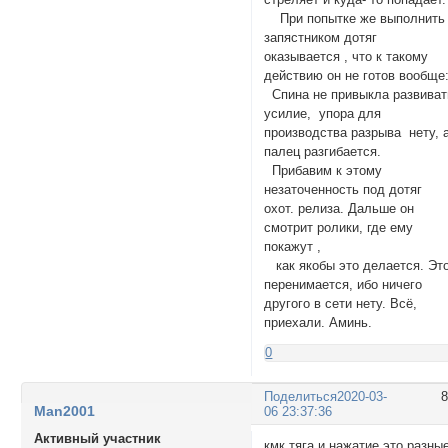
При попытке же выполнить
запястником дотяг
оказывается , что к такому
действию он не готов вообще
Спина не привыкла развиват
усилие, упора для
производства разрыва нету, 
палец разгибается.
Прибавим к этому
незаточенность под дотяг
охот. релиза. Дальше он
смотрит ролики, где ему
покажут ,
как якобы это делается. Эт
перенимается, ибо ничего
другого в сети нету. Всё,
приехали. Аминь.
0
Поделиться
2020-03-
Man2001
06 23:37:36
Активный участник
кмк тяга и нажатие это разны