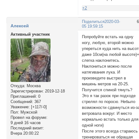
+2
Поделиться
2020-03-
Алексей
05 19:59:15
Активный участник
Попробуйте встать на одну
ногу, любую, второй можно
упереться куда нить на высот
даже 10см(на любой высоте)
слегка наклонитесь.
Наклониться можно после
натягивания лука. И
произведите выстрел в
мишень метров на 20-25.
Откуда:
Москва
Получится спиной тянуть?
Зарегистрирован
: 2019-12-18
Это я так разок при подходе
Приглашений:
0
стрелял по поросю. Небыло
Сообщений:
367
Уважение:
[+117/-0]
возможности сдвинуться из-з
Пол:
Мужской
ветровала вокруг. И место
Провел на форуме:
нормально встать только для
9 дней 16 часов
одной ноги)
Последний визит:
После этого всегда стараюсь
Вчера 20:00:22
тренироваться не обращая