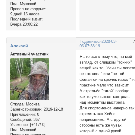
Пол:
Мужской
Провел на форуме:
9 дней 16 часов
Последний визит:
Вчера 20:00:22
Поделиться
2020-03-
Алексей
06 07:38:19
Активный участник
Я это все к тому что, на мой
взгляд, от слишком "тонких"
вещей как то: "блин ты лопат
не так свел" или "не той
фалангой на крючек нажал" н
практике мало что зависит.
А стрельба "тягой" вообще
как-то уменьшает контроль
над моментом выстрела.
Откуда:
Москва
Для спортсменов наверно так
Зарегистрирован
: 2019-12-18
стрелять как Хейнс
Приглашений:
0
неприемлимо. А с другой
Сообщений:
367
Уважение:
[+117/-0]
стороны есть же чувак
Пол:
Мужской
который с одной рукой
Провел на форуме: