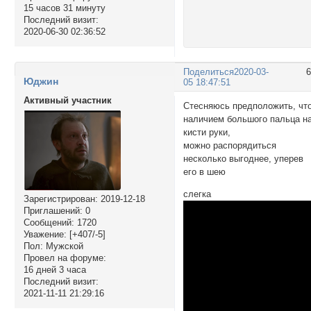
15 часов 31 минуту
Последний визит:
2020-06-30 02:36:52
Поделиться
2020-03-
Юджин
05 18:47:51
Активный участник
Стесняюсь предположить, чт
наличием большого пальца н
кисти руки,
можно распорядиться
несколько выгоднее, уперев
его в шею
слегка
Зарегистрирован
: 2019-12-18
Приглашений:
0
Сообщений:
1720
Уважение:
[+407/-5]
Пол:
Мужской
Провел на форуме:
16 дней 3 часа
Последний визит:
2021-11-11 21:29:16