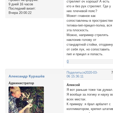
стреляет оч хорошо! А есть
9 дней 16 часов
кто и без рук стреляет. Где у
Последний визит:
них плечевой пояс?
Вчера 20:00:22
Может главное как
сопоставлены в пространстве
тетива-пип-прицел-полка, вся
эта плоскость.
Можно, например стрелять
наклонив голову от
стандартной стойки, отодвин
от себя лук, но сопоставить
пип и прицел и попасть.
0
Поделиться
2020-03-
Александр Курашёв
06 15:36:11
Администратор
Алексей
Я вот раньше тоже так думал
Я вообще за логику и науку в
всех местах.
К примеру: я брал арбалет с
коллиматором, крепил штати