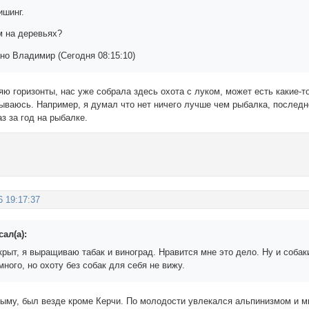
шинг.
м на деревьях?
но Владимир (Сегодня 08:15:10)
яю горизонты, нас уже собрала здесь охота с луком, может есть какие-т
ываюсь. Например, я думал что нет ничего лучше чем рыбалка, последне
з за год на рыбалке.
6 19:17:37
ал(а):
крыт, я выращиваю табак и виноград. Нравится мне это дело. Ну и соба
много, но охоту без собак для себя не вижу.
рыму, был везде кроме Керчи. По молодости увлекался альпинизмом и м