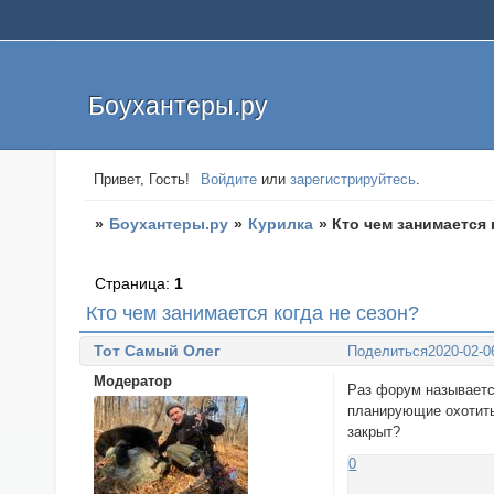
Боухантеры.ру
Привет, Гость!
Войдите
или
зарегистрируйтесь
.
»
Боухантеры.ру
»
Курилка
»
Кто чем занимается 
Страница:
1
Кто чем занимается когда не сезон?
Тот Самый Олег
Поделиться
2020-02-0
Модератор
Раз форум называетс
планирующие охотитьс
закрыт?
0