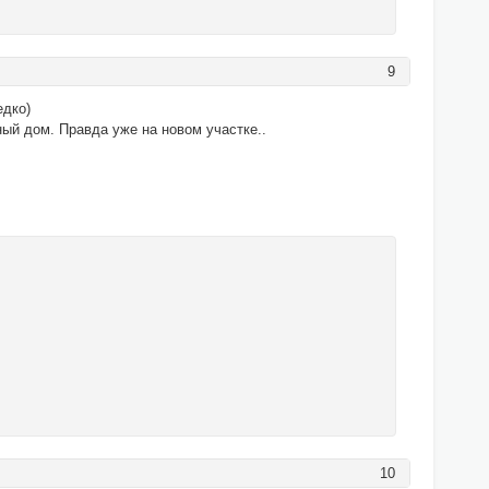
9
едко)
ый дом. Правда уже на новом участке..
10