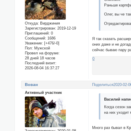
Раньше карпфи
Олег, вы че та
Откуда:
Вирджиния
Отредактирова
Зарегистрирован
: 2019-12-19
Приглашений:
0
Сообщений:
1686
Я так сказать расшир
Уважение:
[+476/-0]
оних даже и не догад
Пол:
Мужской
сейчас бываю пару ра
Провел на форуме:
28 дней 18 часов
0
Последний визит:
2026-08-04 16:37:27
Вован
Поделиться
2020-02-0
Активный участник
Василий напис
Когда сезон за
на них уходит 
Много раз бывал в К
Зарегистрирован
: 2020-01-08