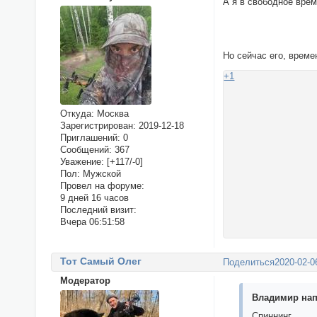
А я в свободное вре
Но сейчас его, време
+1
Откуда:
Москва
Зарегистрирован
: 2019-12-18
Приглашений:
0
Сообщений:
367
Уважение:
[+117/-0]
Пол:
Мужской
Провел на форуме:
9 дней 16 часов
Последний визит:
Вчера 06:51:58
Тот Самый Олег
Поделиться
2020-02-0
Модератор
Владимир нап
Спиннинг.