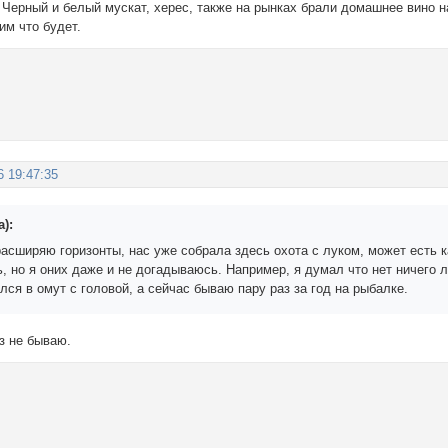
 Черный и белый мускат, херес, также на рынках брали домашнее вино н
им что будет.
6 19:47:35
а):
расширяю горизонты, нас уже собрала здесь охота с луком, может есть 
ь, но я оних даже и не догадываюсь. Например, я думал что нет ничего
лся в омут с головой, а сейчас бываю пару раз за год на рыбалке.
аз не бываю.