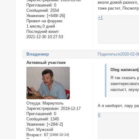
везли домой разного,
Приглашений:
0
тоже растет, Посмотр
Сообщений:
2554
Уважение:
[+649/-26]
+1
Провел на форуме:
1 месяц 0 дней
Последний визит:
2021-12-30 10:27:53
Владимир
Поделиться
2020-02-0
Активный участник
Oleg написал(
Я так сказать 
заинтересоват
нахлыст, окуну
Откуда:
Мариуполь
А я наоборот, пару р
Зарегистрирован
: 2019-12-17
Приглашений:
0
0
Сообщений:
1345
Уважение:
[+284/-2]
Пол:
Мужской
Возраст:
67
[1958-10-14]