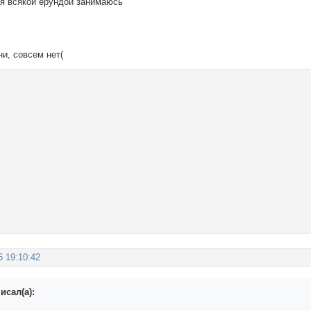
мя всякой ерундой занимаюсь
ни, совсем нет(
6 19:10:42
исал(а):