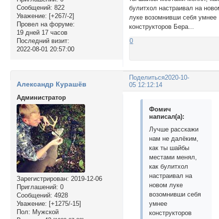
Сообщений:
822
булитхол настраивал на ново
Уважение:
[+267/-2]
луке возомнивши себя умнее
Провел на форуме:
конструкторов Бера...
19 дней 17 часов
Последний визит:
0
2022-08-01 20:57:00
Поделиться
2020-10-
Александр Курашёв
05 12:12:14
Администратор
Фомич
написал(а):
Лучше расскажи
нам не далёким,
как ты шайбы
местами менял,
как булитхол
настраивал на
Зарегистрирован
: 2019-12-06
новом луке
Приглашений:
0
возомнивши себя
Сообщений:
4928
умнее
Уважение:
[+1275/-15]
Пол:
Мужской
конструкторов