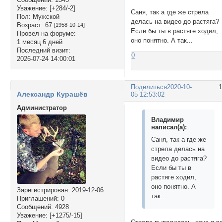
Уважение:
[+284/-2]
Саня, так а где же стрела
Пол:
Мужской
делась на видео до растяга?
Возраст:
67
[1958-10-14]
Если бы ты в растяге ходил,
Провел на форуме:
оно понятно. А так...
1 месяц 6 дней
Последний визит:
0
2026-07-24 14:00:01
Поделиться
2020-10-
Александр Курашёв
05 12:53:02
Администратор
Владимир
написал(а):
Саня, так а где же
стрела делась на
видео до растяга?
Если бы ты в
растяге ходил,
оно понятно. А
Зарегистрирован
: 2019-12-06
так...
Приглашений:
0
Сообщений:
4928
Уважение:
[+1275/-15]