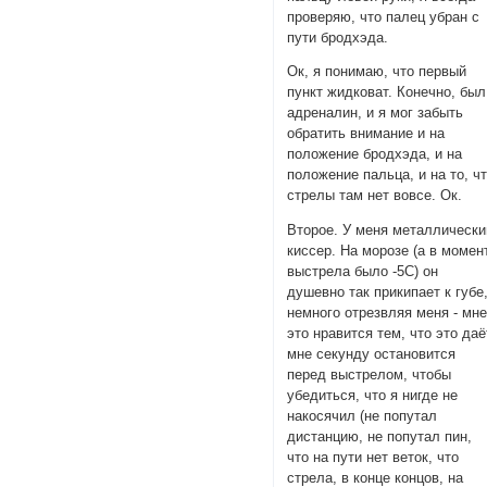
проверяю, что палец убран с
пути бродхэда.
Ок, я понимаю, что первый
пункт жидковат. Конечно, был
адреналин, и я мог забыть
обратить внимание и на
положение бродхэда, и на
положение пальца, и на то, ч
стрелы там нет вовсе. Ок.
Второе. У меня металлически
киссер. На морозе (а в момен
выстрела было -5С) он
душевно так прикипает к губе
немного отрезвляя меня - мн
это нравится тем, что это даё
мне секунду остановится
перед выстрелом, чтобы
убедиться, что я нигде не
накосячил (не попутал
дистанцию, не попутал пин,
что на пути нет веток, что
стрела, в конце концов, на