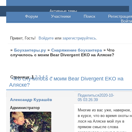
Боухантеры.ру
Активные темы
Форум
Участники
Поиск
Регистраци
Войт
Привет, Гость!
Войдите
или
зарегистрируйтесь
.
»
Боухантеры.ру
»
Снаряжение боухантера
»
Что
случилось с моим Bear Divergent EKO на Аляске?
Страница:
1
2
3
4
5
»
Что случилось с моим Bear Divergent EKO на
Аляске?
Поделиться
2020-10-
Александр Курашёв
05 03:26:39
Администратор
Многие из вас уже, наверное,
в курсе, что во время охоты 
лося на Аляске мой лук в
прямом смысле слова