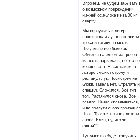
Впрочем, не будем забывать 
о возможном повреждении
нижней оси/блока из-за 30 кг
сверху.
Мы вернулись в лагерь,
спрессовали лук и поставили
троса и тетиву на место.
Визуально всё было ок.
Обмотка на одном из тросов
малость порвалась, но это не
конец света. Я всё там же в
лагере вложил стрелу и
растянул лук. Посмотрел на
блоки, завала нет. Стрелять 
спешил. Сложился. Всё тип
топ. Растянулся снова. Всё
гладко. Начал складываться,
и на полпути снова произошё
Чпок! Троса и тетива слетели
снова. Блин, ну, что за
фигня??
Тут уместно будет озвучить