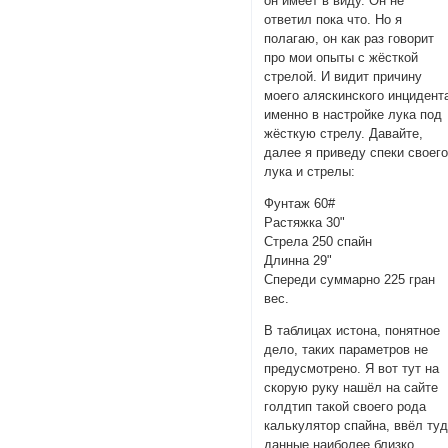
он имеет в виду. Он не
ответил пока что. Но я
полагаю, он как раз говорит
про мои опыты с жёсткой
стрелой. И видит причину
моего аляскинского инцидент
именно в настройке лука под
жёсткую стрелу. Давайте,
далее я приведу спеки своег
лука и стрелы:
Фунтаж 60#
Растяжка 30"
Стрела 250 спайн
Длинна 29"
Спереди суммарно 225 гран
вес.
В таблицах истона, понятное
дело, таких параметров не
предусмотрено. Я вот тут на
скорую руку нашёл на сайте
голдтип такой своего рода
калькулятор спайна, ввёл ту
данные наиболее близко