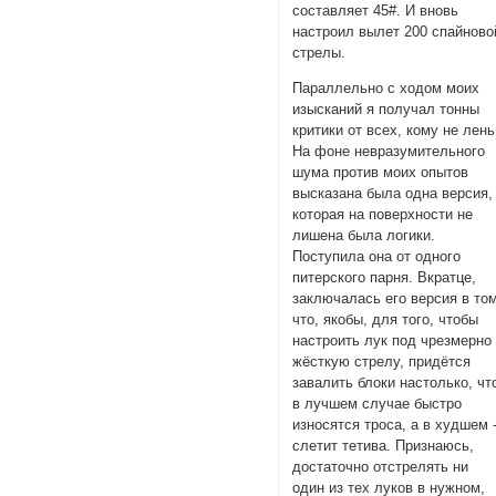
составляет 45#. И вновь
настроил вылет 200 спайново
стрелы.
Параллельно с ходом моих
изысканий я получал тонны
критики от всех, кому не лень
На фоне невразумительного
шума против моих опытов
высказана была одна версия,
которая на поверхности не
лишена была логики.
Поступила она от одного
питерского парня. Вкратце,
заключалась его версия в том
что, якобы, для того, чтобы
настроить лук под чрезмерно
жёсткую стрелу, придётся
завалить блоки настолько, чт
в лучшем случае быстро
износятся троса, а в худшем 
слетит тетива. Признаюсь,
достаточно отстрелять ни
один из тех луков в нужном,