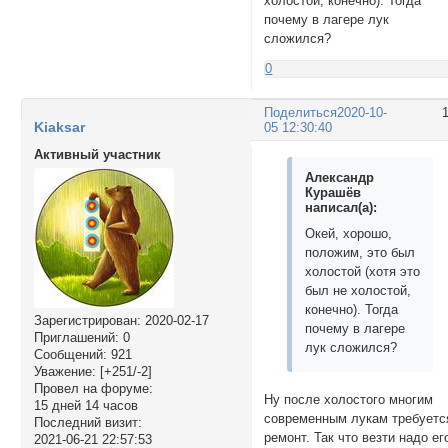
холостой, конечно). Тогда
почему в лагере лук
сложился?
0
Поделиться
2020-10-
Kiaksar
05 12:30:40
Активный участник
Александр
Курашёв
написал(а):
Окей, хорошо,
положим, это был
холостой (хотя это
был не холостой,
конечно). Тогда
Зарегистрирован
: 2020-02-17
почему в лагере
Приглашений:
0
лук сложился?
Сообщений:
921
Уважение:
[+251/-2]
Провел на форуме:
Ну после холостого многим
15 дней 14 часов
современным лукам требуетс
Последний визит:
ремонт. Так что везти надо ег
2021-06-21 22:57:53