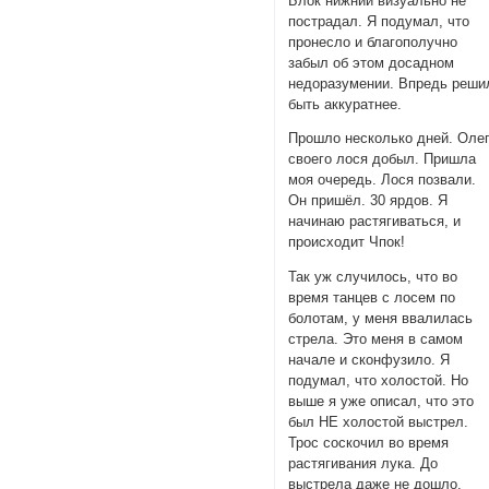
Блок нижний визуально не
пострадал. Я подумал, что
пронесло и благополучно
забыл об этом досадном
недоразумении. Впредь реши
быть аккуратнее.
Прошло несколько дней. Оле
своего лося добыл. Пришла
моя очередь. Лося позвали.
Он пришёл. 30 ярдов. Я
начинаю растягиваться, и
происходит Чпок!
Так уж случилось, что во
время танцев с лосем по
болотам, у меня ввалилась
стрела. Это меня в самом
начале и сконфузило. Я
подумал, что холостой. Но
выше я уже описал, что это
был НЕ холостой выстрел.
Трос соскочил во время
растягивания лука. До
выстрела даже не дошло.