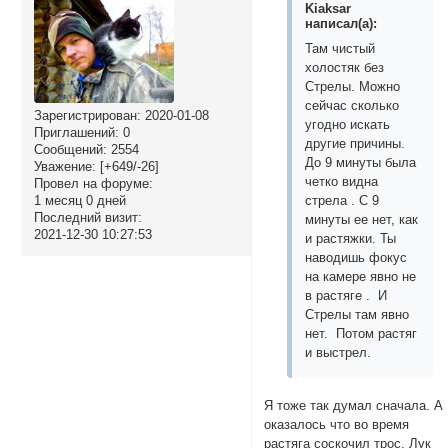
Kiaksar
написал(а):
Там чистый
холостяк без
Стрелы. Можно
сейчас сколько
Зарегистрирован
: 2020-01-08
угодно искать
Приглашений:
0
другие причины.
Сообщений:
2554
До 9 минуты была
Уважение:
[+649/-26]
четко видна
Провел на форуме:
1 месяц 0 дней
стрела . С 9
Последний визит:
минуты ее нет, как
2021-12-30 10:27:53
и растяжки. Ты
наводишь фокус
на камере явно не
в растяге . И
Стрелы там явно
нет. Потом растяг
и выстрел.
Я тоже так думал сначала. А
оказалось что во время
растяга соскочил трос. Лук