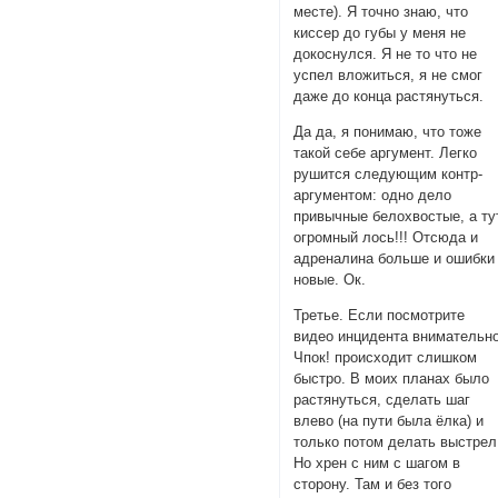
месте). Я точно знаю, что
киссер до губы у меня не
докоснулся. Я не то что не
успел вложиться, я не смог
даже до конца растянуться.
Да да, я понимаю, что тоже
такой себе аргумент. Легко
рушится следующим контр-
аргументом: одно дело
привычные белохвостые, а ту
огромный лось!!! Отсюда и
адреналина больше и ошибки
новые. Ок.
Третье. Если посмотрите
видео инцидента внимательно
Чпок! происходит слишком
быстро. В моих планах было
растянуться, сделать шаг
влево (на пути была ёлка) и
только потом делать выстрел
Но хрен с ним с шагом в
сторону. Там и без того