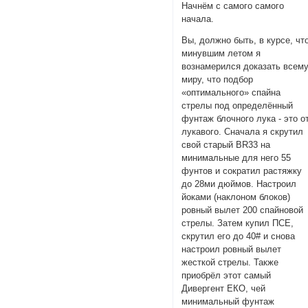
Начнём с самого самого
начала.
Вы, должно быть, в курсе, чт
минувшим летом я
вознамерился доказать всем
миру, что подбор
«оптимального» спайна
стрелы под определённый
фунтаж блочного лука - это о
лукавого. Сначала я скрутил
свой старый BR33 на
минимальные для него 55
фунтов и сократил растяжку
до 28ми дюймов. Настроил
йоками (наклоном блоков)
ровный вылет 200 спайновой
стрелы. Затем купил ПСЕ,
скрутил его до 40# и снова
настроил ровный вылет
жесткой стрелы. Также
приобрёл этот самый
Дивергент ЕКО, чей
минимальный фунтаж