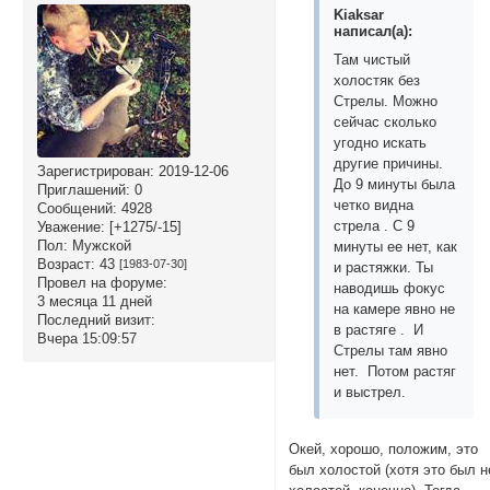
Kiaksar
написал(а):
Там чистый
холостяк без
Стрелы. Можно
сейчас сколько
угодно искать
другие причины.
Зарегистрирован
: 2019-12-06
До 9 минуты была
Приглашений:
0
четко видна
Сообщений:
4928
стрела . С 9
Уважение:
[+1275/-15]
Пол:
Мужской
минуты ее нет, как
Возраст:
43
[1983-07-30]
и растяжки. Ты
Провел на форуме:
наводишь фокус
3 месяца 11 дней
на камере явно не
Последний визит:
в растяге . И
Вчера 15:09:57
Стрелы там явно
нет. Потом растяг
и выстрел.
Окей, хорошо, положим, это
был холостой (хотя это был н