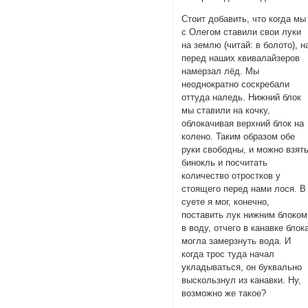
Стоит добавить, что когда мы
с Олегом ставили свои луки
на землю (читай: в болото), н
перед наших квивалайзеров
намерзал лёд. Мы
неоднократно соскребали
оттуда наледь. Нижний блок
мы ставили на кочку,
облокачивая верхний блок на
колено. Таким образом обе
руки свободны, и можно взят
бинокль и посчитать
количество отростков у
стоящего перед нами лося. В
суете я мог, конечно,
поставить лук нижним блоком
в воду, отчего в канавке блок
могла замерзнуть вода. И
когда трос туда начал
укладываться, он буквально
выскользнул из канавки. Ну,
возможно же такое?