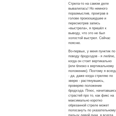
Стрела-то на самом деле
вывалилась! Но немного
поразмыслив, проиграв в
голове произошедшее и
пересмотрев запись
«выстрела», я пришёл к
выводу, что это не был
холостой выстрел. Сейчас
поясню.
Во-первых, у меня пунктик по
поводу бродхэдов - я люблю,
когда он стоит вертикально
(или близко к вертикальному
положению). Поэтому я всегд
- да, даже когда стреляю по
зверю - растянувшись,
проверяю положение
бродхэда. Плюс, начитавшис
страстей про то, как фикс на
максимально коротко
обрезанной стреле может
полосануть по указательному
пальцу левой руки, я всегда