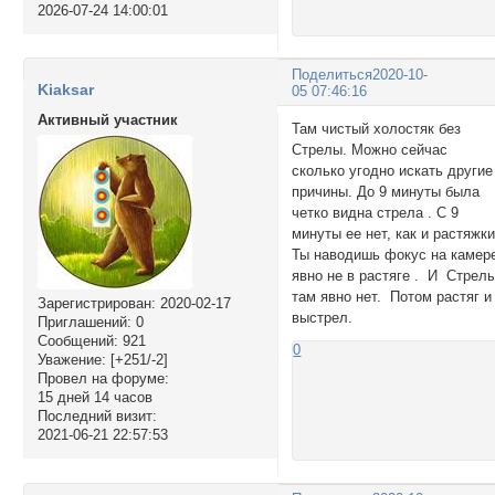
2026-07-24 14:00:01
Поделиться
2020-10-
Kiaksar
05 07:46:16
Активный участник
Там чистый холостяк без
Стрелы. Можно сейчас
сколько угодно искать другие
причины. До 9 минуты была
четко видна стрела . С 9
минуты ее нет, как и растяжки
Ты наводишь фокус на камер
явно не в растяге . И Стрел
там явно нет. Потом растяг и
Зарегистрирован
: 2020-02-17
выстрел.
Приглашений:
0
Сообщений:
921
0
Уважение:
[+251/-2]
Провел на форуме:
15 дней 14 часов
Последний визит:
2021-06-21 22:57:53