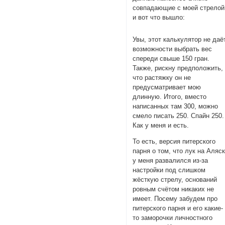
совпадающие с моей стрелой
и вот что вышло:
Увы, этот калькулятор не даё
возможности выбрать вес
спереди свыше 150 гран.
Также, рискну предположить,
что растяжку он не
предусматривает мою
длинную. Итого, вместо
написанных там 300, можно
смело писать 250. Спайн 250.
Как у меня и есть.
То есть, версия питерского
парня о том, что лук на Аляс
у меня развалился из-за
настройки под слишком
жёсткую стрелу, оснований
ровным счётом никаких не
имеет. Посему забудем про
питерского парня и его какие-
то заморочки личностного