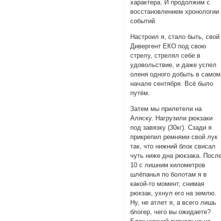
характера. И продолжим с
восстановлением хронологии
событий.
Настроил я, стало быть, свой
Дивергент ЕКО под свою
стрелу, стрелял себе в
удовольствие, и даже успел
оленя одного добыть в самом
начале сентября. Всё было
путём.
Затем мы прилетели на
Аляску. Нагрузили рюкзаки
под завязку (30кг). Сзади я
прикрепил ремнями свой лук
так, что нижний блок свисал
чуть ниже дна рюкзака. Посл
10 с лишним километров
шлёпанья по болотам я в
какой-то момент, снимая
рюкзак, ухнул его на землю.
Ну, не атлет я, а всего лишь
блогер, чего вы ожидаете?