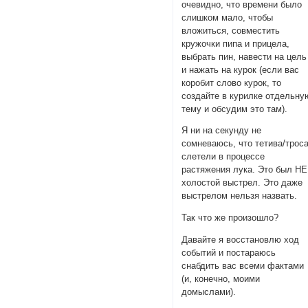
очевидно, что времени было
слишком мало, чтобы
вложиться, совместить
кружочки пипа и прицела,
выбрать пин, навести на цель
и нажать на курок (если вас
коробит слово курок, то
создайте в курилке отдельну
тему и обсудим это там).
Я ни на секунду не
сомневаюсь, что тетива/трос
слетели в процессе
растяжения лука. Это был НЕ
холостой выстрел. Это даже
выстрелом нельзя назвать.
Так что же произошло?
Давайте я восстановлю ход
событий и постараюсь
снабдить вас всеми фактами
(и, конечно, моими
домыслами).