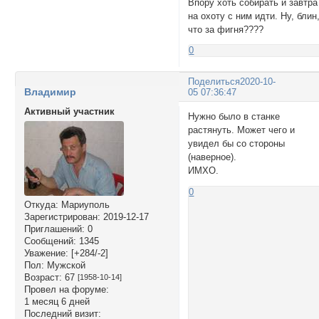
Впору хоть собирать и завтра
на охоту с ним идти. Ну, блин
что за фигня????
0
Поделиться
2020-10-
Владимир
05 07:36:47
Активный участник
Нужно было в станке
растянуть. Может чего и
увидел бы со стороны
(наверное).
ИМХО.
0
Откуда:
Мариуполь
Зарегистрирован
: 2019-12-17
Приглашений:
0
Сообщений:
1345
Уважение:
[+284/-2]
Пол:
Мужской
Возраст:
67
[1958-10-14]
Провел на форуме:
1 месяц 6 дней
Последний визит: