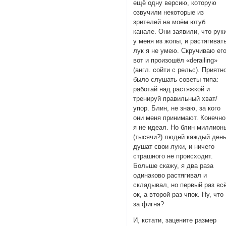
ещё одну версию, которую
озвучили некоторые из
зрителей на моём ютуб
канале. Они заявили, что рук
у меня из жопы, и растягиват
лук я не умею. Скручиваю его
вот и произошёл «derailing»
(англ. сойти с рельс). Приятн
было слушать советы типа:
работай над растяжкой и
тренируй правильный хват/
упор. Блин, не знаю, за кого
они меня принимают. Конечно
я не идеал. Но блин миллион
(тысячи?) людей каждый ден
душат свои луки, и ничего
страшного не происходит.
Больше скажу, я два раза
одинаково растягивал и
складывал, но первый раз вс
ок, а второй раз чпок. Ну, что
за фигня?
И, кстати, зацените размер