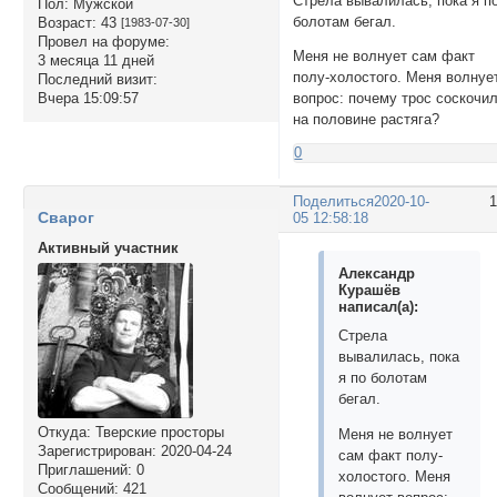
Стрела вывалилась, пока я п
Пол:
Мужской
болотам бегал.
Возраст:
43
[1983-07-30]
Провел на форуме:
Меня не волнует сам факт
3 месяца 11 дней
полу-холостого. Меня волнуе
Последний визит:
Вчера 15:09:57
вопрос: почему трос соскочи
на половине растяга?
0
Поделиться
2020-10-
Сварог
05 12:58:18
Активный участник
Александр
Курашёв
написал(а):
Стрела
вывалилась, пока
я по болотам
бегал.
Откуда:
Тверские просторы
Меня не волнует
Зарегистрирован
: 2020-04-24
сам факт полу-
Приглашений:
0
холостого. Меня
Сообщений:
421