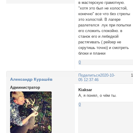
в мастерскую грамотную.
"хотя это был не холостой,
конечно" все что без стрелы
это холостой. В лагере
разлетелся лук при попытки
его сложить спокойно. в
станок его и лебедкой
растягивать ( рейзер не
скрутишь точно) и смотреть
блоки и планки
0
Поделиться
2020-10-
Александр Курашёв
05 12:37:46
Администратор
Kiaksar
А, я понял, о чём ты.
0