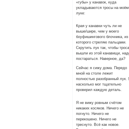
«губы» у канавок, куда
укладываются тросы на моём
луке:
Края у канавки чуть ли не
выше/шире, чем у моего
боуфишингового блочника, из
которого стреляю пальцами.
Скрутить лук так, чтобы трос
вышли из этой канавищи, над
постараться. Наверное, да?
Сейчас я сижу дома. Передо
мной на столе лежит
полностью разобранный лук. 
насколько мог тщательно
проверил каждую деталь.
Я не вижу ровным счётом
никаких косяков. Ничего не
погнуто. Ничего не
перекошено. Ничего не
треснуто. Всё как новое.