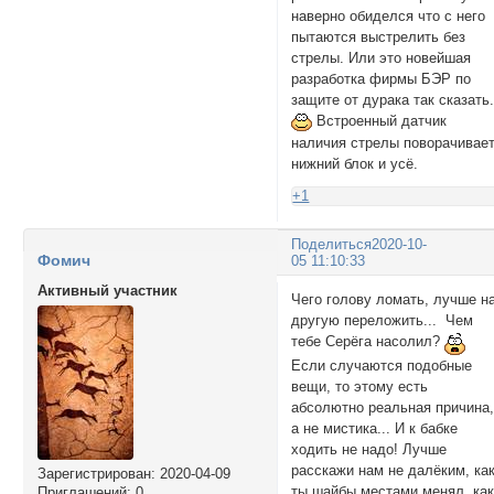
наверно обиделся что с него
пытаются выстрелить без
стрелы. Или это новейшая
разработка фирмы БЭР по
защите от дурака так сказать
Встроенный датчик
наличия стрелы поворачивае
нижний блок и усё.
+1
Поделиться
2020-10-
Фомич
05 11:10:33
Активный участник
Чего голову ломать, лучше н
другую переложить... Чем
тебе Серёга насолил?
Если случаются подобные
вещи, то этому есть
абсолютно реальная причина
а не мистика... И к бабке
ходить не надо! Лучше
расскажи нам не далёким, ка
Зарегистрирован
: 2020-04-09
ты шайбы местами менял, ка
Приглашений:
0