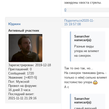
закидоны хвоста стрелы.
0
Поделиться
2020-11-
Юджин
15 19:57:08
Активный участник
Sanarcher
написал(а):
Разные виды
упора не влияют
на синхрон.
Зарегистрирован
: 2019-12-18
Так то оно так, но...
Приглашений:
0
На синхрон твинкама (речь -
Сообщений:
1720
только о нём) сильно влияет
Уважение:
[+407/-5]
Пол:
Мужской
постоянство упора
Провел на форуме:
А с
16 дней 3 часа
Последний визит:
2021-11-11 21:29:16
Sanarcher
написал(а):
самый верхний