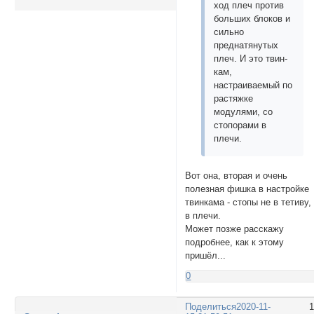
ход плеч против
больших блоков и
сильно
преднатянутых
плеч. И это твин-
кам,
настраиваемый по
растяжке
модулями, со
стопорами в
плечи.
Вот она, вторая и очень
полезная фишка в настройке
твинкама - стопы не в тетиву,
в плечи.
Может позже расскажу
подробнее, как к этому
пришёл...
0
Поделиться
2020-11-