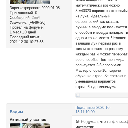
математически возможно
Зарегистрирован
: 2020-01-08
8!=40320 вариантов стрельбы
Приглашений:
0
из лука. Идеальный
Сообщений:
2554
сферический так сказать
Уважение:
[+649/-26]
лучник в вакууме пользуется
Провел на форуме:
1 месяц 0 дней
способом и всегда попадает 
Последний визит:
одно и то же место. Человек
2021-12-30 10:27:53
взявший лук первый раз в
жизни стреляет по разному
каждый раз и может перебрат
все способы. Чемпион мира
пользуется 2-5 способами.
Мастер спорта-10. Короче
обучение стрельбе состоит в
уменьшении вариантов
стрельбы до минимума.
+1
Поделиться
2020-10-
Вадим
13 11:10:00
Активный участник
😂 Не думал, что ты филосо
математик.