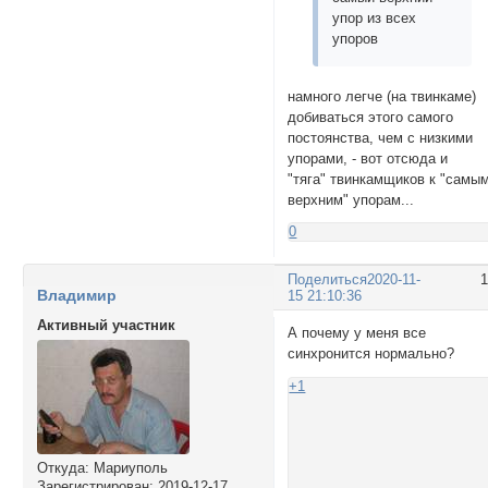
упор из всех
упоров
намного легче (на твинкаме)
добиваться этого самого
постоянства, чем с низкими
упорами, - вот отсюда и
"тяга" твинкамщиков к "самы
верхним" упорам...
0
Поделиться
2020-11-
Владимир
15 21:10:36
Активный участник
А почему у меня все
синхронится нормально?
+1
Откуда:
Мариуполь
Зарегистрирован
: 2019-12-17