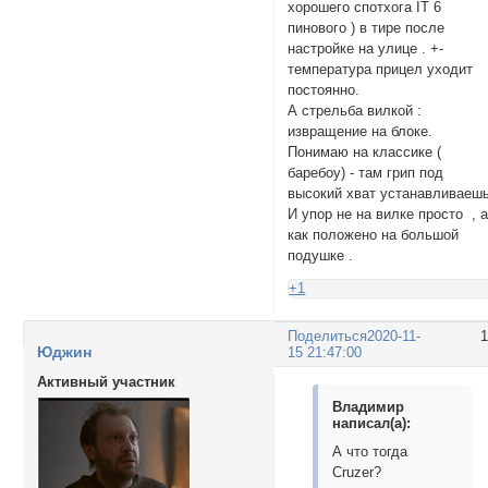
хорошего спотхога IT 6
пинового ) в тире после
настройке на улице . +-
температура прицел уходит
постоянно.
А стрельба вилкой :
извращение на блоке.
Понимаю на классике (
баребоу) - там грип под
высокий хват устанавливаешь
И упор не на вилке просто , 
как положено на большой
подушке .
+1
Поделиться
2020-11-
Юджин
15 21:47:00
Активный участник
Владимир
написал(а):
А что тогда
Cruzer?