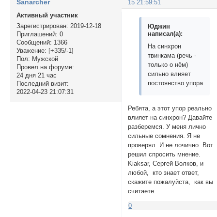
Sanarcher
15 21:59:51
Активный участник
Зарегистрирован
: 2019-12-18
Юджин
написал(а):
Приглашений:
0
Сообщений:
1366
На синхрон
Уважение:
[+335/-1]
твинкама (речь -
Пол:
Мужской
только о нём)
Провел на форуме:
сильно влияет
24 дня 21 час
постоянство упора
Последний визит:
2022-04-23 21:07:31
Ребята, а этот упор реально
влияет на синхрон? Давайте
разберемся. У меня лично
сильные сомнения. Я не
проверял. И не лочично. Вот
решил спросить мнение.
Kiaksar, Сергей Волков, и
любой, кто знает ответ,
скажите пожалуйста, как вы
считаете.
0