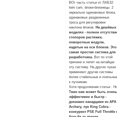
ВОт часть статьи от ЛАБ32:
twin cam, блоки-близнецы. 2
зеркально одинаковых блока,
одинаковых раздвоенных
троса для регулировки
наклона блоков.
На дешёвых
моделях - полное отсутстви
стопоров растяжки,
поворотные модули,
надетые на оси блоков. Это
самая простая система для
разработчика.
Вот по этой
причине и лепят на китайцах
эту систему. На других луках
применяют другие системы
более стабильные и лояльны
к лучникам.
Хотя продолжение статьи : Н
Твин кам может быть очен
эффективен и быстр -
доказано канадцами из APA
Archery, лук King Cobra -
конкурент PSE Full Throttle 
борьбе за звание