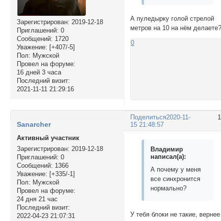
А пуледырку голой стрелой
Зарегистрирован
: 2019-12-18
метров на 10 на нём делаете
Приглашений:
0
Сообщений:
1720
0
Уважение:
[+407/-5]
Пол:
Мужской
Провел на форуме:
16 дней 3 часа
Последний визит:
2021-11-11 21:29:16
Поделиться
2020-11-
Sanarcher
15 21:48:57
Активный участник
Зарегистрирован
: 2019-12-18
Владимир
написал(а):
Приглашений:
0
Сообщений:
1366
А почему у меня
Уважение:
[+335/-1]
все синхронится
Пол:
Мужской
нормально?
Провел на форуме:
24 дня 21 час
Последний визит:
У тебя блоки не такие, вернее
2022-04-23 21:07:31