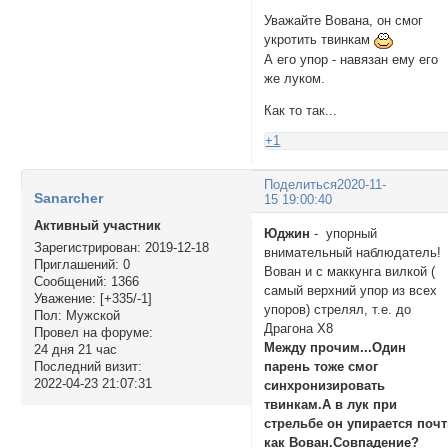
Уважайте Вована, он смог
укротить твинкам
А его упор - навязан ему его
же луком.
Как то так...
+1
Поделиться
2020-11-
Sanarcher
15 19:00:40
Активный участник
Юджин
- упорный
Зарегистрирован
: 2019-12-18
внимательный наблюдатель!
Приглашений:
0
Вован и с маккунга вилкой (
Сообщений:
1366
самый верхний упор из всех
Уважение:
[+335/-1]
упоров) стрелял, т.е. до
Пол:
Мужской
Драгона Х8
Провел на форуме:
Между прочим...Один
24 дня 21 час
парень тоже смог
Последний визит:
2022-04-23 21:07:31
синхронизировать
твинкам.А в лук при
стрельбе он упирается поч
как Вован.Совпадение?