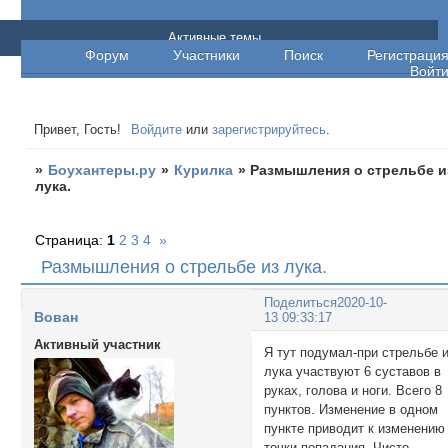
Боухантеры.ру
Активные темы
Форум
Участники
Поиск
Регистраци
Войт
Привет, Гость!
Войдите
или
зарегистрируйтесь
.
»
Боухантеры.ру
»
Курилка
»
Размышления о стрельбе и
лука.
Страница:
1
2
3
4
»
Размышления о стрельбе из лука.
Поделиться
2020-10-
Вован
13 09:33:17
Активный участник
Я тут подумал-при стрельбе 
лука участвуют 6 суставов в
руках, голова и ноги. Всего 8
пунктов. Изменение в одном
пункте приводит к изменению
точки попадания. Чисто