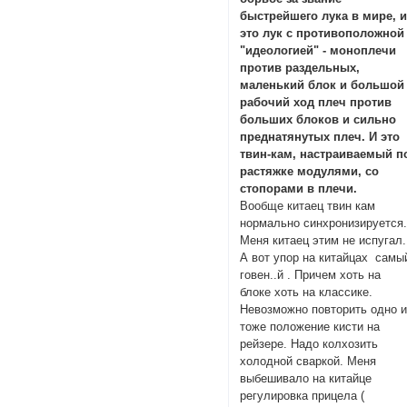
быстрейшего лука в мире, 
это лук с противоположной
"идеологией" - моноплечи
против раздельных,
маленький блок и большой
рабочий ход плеч против
больших блоков и сильно
преднатянутых плеч. И это
твин-кам, настраиваемый п
растяжке модулями, со
стопорами в плечи.
Вообще китаец твин кам
нормально синхронизируется
Меня китаец этим не испугал.
А вот упор на китайцах самы
говен..й . Причем хоть на
блоке хоть на классике.
Невозможно повторить одно 
тоже положение кисти на
рейзере. Надо колхозить
холодной сваркой. Меня
выбешивало на китайце
регулировка прицела (