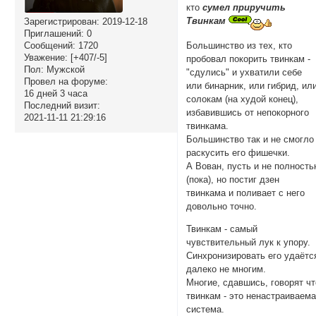
кто
сумел приручить
Твинкам
Зарегистрирован
: 2019-12-18
Приглашений:
0
Сообщений:
1720
Большинство из тех, кто
Уважение:
[+407/-5]
пробовал покорить твинкам -
Пол:
Мужской
"сдулись" и ухватили себе
Провел на форуме:
или бинарник, или гибрид, ил
16 дней 3 часа
солокам (на худой конец),
Последний визит:
избавившись от непокорного
2021-11-11 21:29:16
твинкама.
Большинство так и не смогло
раскусить его фишечки.
А Вован, пусть и не полност
(пока), но постиг дзен
твинкама и поливает с него
довольно точно.
Твинкам - самый
чувствительный лук к упору.
Синхронизировать его удаётс
далеко не многим.
Многие, сдавшись, говорят чт
твинкам - это ненастраиваем
система.