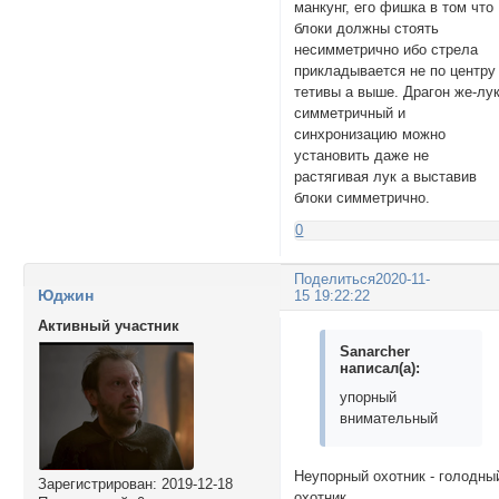
манкунг, его фишка в том что
блоки должны стоять
несимметрично ибо стрела
прикладывается не по центру
тетивы а выше. Драгон же-лу
симметричный и
синхронизацию можно
установить даже не
растягивая лук а выставив
блоки симметрично.
0
Поделиться
2020-11-
Юджин
15 19:22:22
Активный участник
Sanarcher
написал(а):
упорный
внимательный
Неупорный охотник - голодны
Зарегистрирован
: 2019-12-18
охотник.