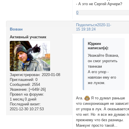
- А это не Сергей Арчери?
0
Поделиться
2020-11-
Вован
15 19:18:24
Активный участник
Юджин
написал(а):
Уважайте Вована,
он смог укротить
твинкам
А его упор -
Зарегистрирован
: 2020-01-08
навязан ему его
Приглашений:
0
же луком.
Сообщений:
2554
Уважение:
[+649/-26]
Провел на форуме:
Ага.
Я то думал раньше
1 месяц 0 дней
что синхронизация не зависит
Последний визит:
от упора в лук. А оказываетс
2021-12-30 10:27:53
что нет. Но я все же думаю п
прежнему что без разницы.
Манкунг просто такой...