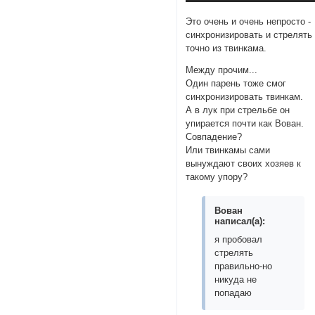
Это очень и очень непросто -
синхронизировать и стрелять
точно из твинкама.
Между прочим...
Один парень тоже смог
синхронизировать твинкам.
А в лук при стрельбе он
упирается почти как Вован.
Совпадение?
Или твинкамы сами
вынуждают своих хозяев к
такому упору?
Вован
написал(а):
я пробовал
стрелять
правильно-но
никуда не
попадаю