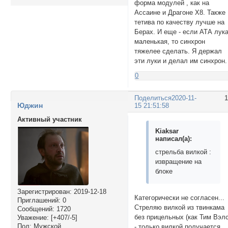
форма модулей , как на
Ассаине и Драгоне Х8. Также
тетива по качеству лучше на
Берах. И еще - если АТА лук
маленькая, то синхрон
тяжелее сделать. Я держал
эти луки и делал им синхрон.
0
Поделиться
2020-11-
Юджин
15 21:51:58
Активный участник
Kiaksar
написал(а):
стрельба вилкой :
извращение на
блоке
Зарегистрирован
: 2019-12-18
Категорически не согласен...
Приглашений:
0
Стреляю вилкой из твинкама
Сообщений:
1720
без прицельных (как Тим Вэлс
Уважение:
[+407/-5]
Пол:
Мужской
- только вилкой получается