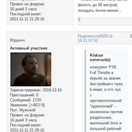
Провел на форуме:
(вплоть до 80 метров)
16 дней 3 часа
попадать более-менее...
Последний визит:
2021-11-11 21:29:16
0
Поделиться
2020-11-
Юджин
15 21:57:52
Активный участник
Kiaksar
написал(а):
конкурент PSE
Full Throttle в
борьбе за звание
быстрейшего лука
в мире, и это лук
Зарегистрирован
: 2019-12-18
Приглашений:
0
с
Сообщений:
1720
противоположной
Уважение:
[+407/-5]
"идеологией" -
Пол:
Мужской
моноплечи против
Провел на форуме:
раздельных,
16 дней 3 часа
маленький блок и
Последний визит:
большой рабочий
2021-11-11 21:29:16