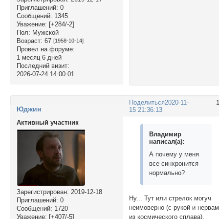
Приглашений:
0
Сообщений:
1345
Уважение:
[+284/-2]
Пол:
Мужской
Возраст:
67
[1958-10-14]
Провел на форуме:
1 месяц 6 дней
Последний визит:
2026-07-24 14:00:01
Поделиться
2020-11-
Юджин
15 21:36:13
Активный участник
Владимир
написал(а):
А почему у меня
все синхронится
нормально?
Зарегистрирован
: 2019-12-18
Ну... Тут или стрелок могуч
Приглашений:
0
неимоверно (с рукой и нерва
Сообщений:
1720
из космического сплава),
Уважение:
[+407/-5]