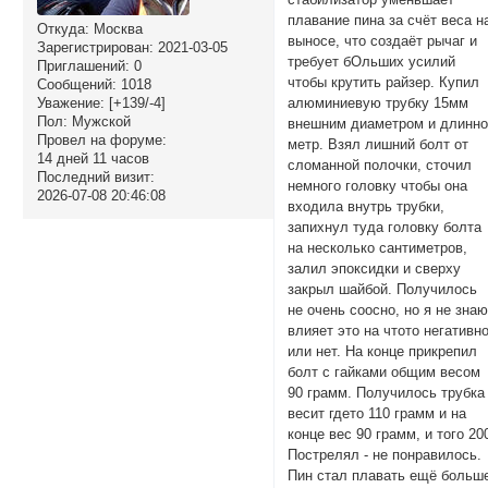
плавание пина за счёт веса н
Откуда:
Москва
выносе, что создаёт рычаг и
Зарегистрирован
: 2021-03-05
требует бОльших усилий
Приглашений:
0
чтобы крутить райзер. Купил
Сообщений:
1018
алюминиевую трубку 15мм
Уважение:
[+139/-4]
Пол:
Мужской
внешним диаметром и длинн
Провел на форуме:
метр. Взял лишний болт от
14 дней 11 часов
сломанной полочки, сточил
Последний визит:
немного головку чтобы она
2026-07-08 20:46:08
входила внутрь трубки,
запихнул туда головку болта
на несколько сантиметров,
залил эпоксидки и сверху
закрыл шайбой. Получилось
не очень соосно, но я не зна
влияет это на чтото негативн
или нет. На конце прикрепил
болт с гайками общим весом
90 грамм. Получилось трубка
весит гдето 110 грамм и на
конце вес 90 грамм, и того 20
Пострелял - не понравилось.
Пин стал плавать ещё больш