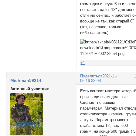
громоздко и неудобно и посл
поставить один. 12" для меня
отлично сейчас, и работает о
вообще не так, как старый 6"
(тот, наверное, только
виброгаситель)
+1
Поделиться
2021-11-
Michman59214
06 16:32:08
Активный участник
Есть контакт мастера которы
производит самодельные.
Сделает по вашим
параметрам. Материал ствол
стабилизатора - карбон, грузы
латунь. Параметры моего
стаба- длина 12', вес- 600
грамм, на конце 500 грамм ( 5