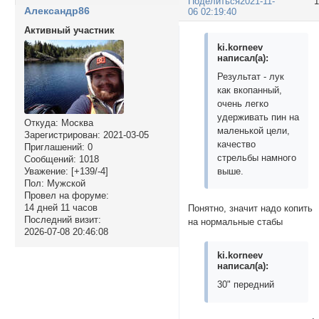
Поделиться
2021-11-
Александр86
06 02:19:40
Активный участник
ki.korneev
написал(а):
Результат - лук
как вкопанный,
очень легко
удерживать пин на
Откуда:
Москва
маленькой цели,
Зарегистрирован
: 2021-03-05
качество
Приглашений:
0
стрельбы намного
Сообщений:
1018
выше.
Уважение:
[+139/-4]
Пол:
Мужской
Провел на форуме:
14 дней 11 часов
Понятно, значит надо копить
Последний визит:
на нормальные стабы
2026-07-08 20:46:08
ki.korneev
написал(а):
30" передний