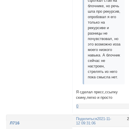
сфоткал стаб на
блочнике, но речь
шла про рекурсив,
опробовал я его
только на
рекурсиве и
разницы не
почувствовал, но
это возможно изза
моего низкого
навыка. А блочник
сейчас не
настроен,
стрелять из него
пока смысла нет.
Я сделал пресс,ссылку
скину,легко и просто
0
Поделиться
2021-11-
Л716
12 09:31:06