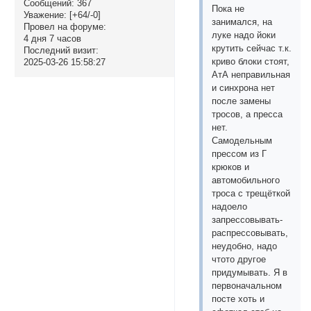
Сообщений:
367
Пока не
Уважение:
[+64/-0]
занимался, на
Провел на форуме:
луке надо йоки
4 дня 7 часов
крутить сейчас т.к.
Последний визит:
криво блоки стоят,
2025-03-26 15:58:27
АтА неправильная
и синхрона нет
после замены
тросов, а пресса
нет.
Самодельным
прессом из Г
крюков и
автомобильного
троса с трещёткой
надоело
запрессовывать-
распрессовывать,
неудобно, надо
чтото другое
придумывать. Я в
первоначальном
посте хоть и