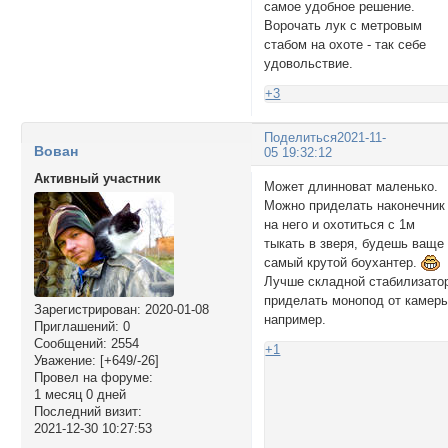
самое удобное решение.
Ворочать лук с метровым
стабом на охоте - так себе
удовольствие.
+3
Поделиться
2021-11-
Вован
05 19:32:12
Активный участник
Может длинноват маленько.
Можно приделать наконечник
на него и охотиться с 1м
тыкать в зверя, будешь ваще
самый крутой боухантер.
Лучше складной стабилизато
приделать монопод от камер
Зарегистрирован
: 2020-01-08
например.
Приглашений:
0
Сообщений:
2554
+1
Уважение:
[+649/-26]
Провел на форуме:
1 месяц 0 дней
Последний визит:
2021-12-30 10:27:53