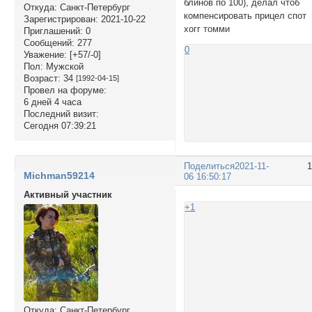
блинов по 100), делал чтоб
Откуда:
Санкт-Петербург
компенсировать прицел спот
Зарегистрирован
: 2021-10-22
хогг томми
Приглашений:
0
Сообщений:
277
0
Уважение:
[+57/-0]
Пол:
Мужской
Возраст:
34
[1992-04-15]
Провел на форуме:
6 дней 4 часа
Последний визит:
Сегодня 07:39:21
Поделиться
2021-11-
Michman59214
06 16:50:17
Активный участник
+1
Откуда:
Санкт-Петербург