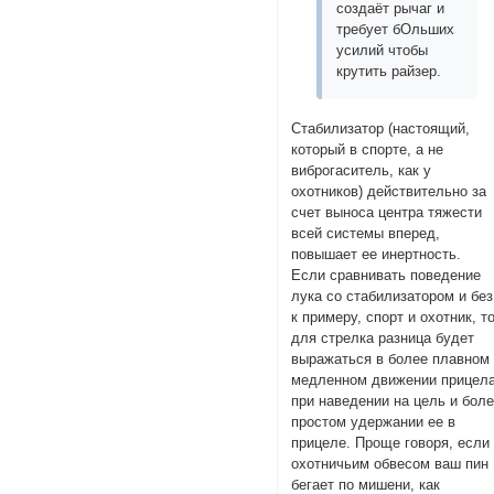
создаёт рычаг и
требует бОльших
усилий чтобы
крутить райзер.
Стабилизатор (настоящий,
который в спорте, а не
виброгаситель, как у
охотников) действительно за
счет выноса центра тяжести
всей системы вперед,
повышает ее инертность.
Если сравнивать поведение
лука со стабилизатором и без
к примеру, спорт и охотник, т
для стрелка разница будет
выражаться в более плавном
медленном движении прицел
при наведении на цель и бол
простом удержании ее в
прицеле. Проще говоря, если
охотничьим обвесом ваш пин
бегает по мишени, как