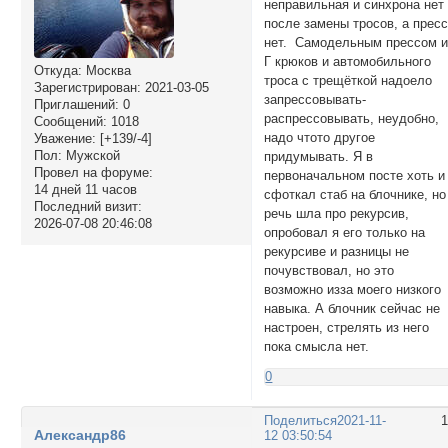
неправильная и синхрона нет
после замены тросов, а прес
нет. Самодельным прессом и
Г крюков и автомобильного
Откуда:
Москва
троса с трещёткой надоело
Зарегистрирован
: 2021-03-05
запрессовывать-
Приглашений:
0
распрессовывать, неудобно,
Сообщений:
1018
надо чтото другое
Уважение:
[+139/-4]
Пол:
Мужской
придумывать. Я в
Провел на форуме:
первоначальном посте хоть и
14 дней 11 часов
сфоткал стаб на блочнике, но
Последний визит:
речь шла про рекурсив,
2026-07-08 20:46:08
опробовал я его только на
рекурсиве и разницы не
почувствовал, но это
возможно изза моего низкого
навыка. А блочник сейчас не
настроен, стрелять из него
пока смысла нет.
0
Поделиться
2021-11-
Александр86
12 03:50:54