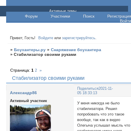
Боухантеры.ру
Активные темы
Форум
Участники
Поиск
Регистраци
Войт
Привет, Гость!
Войдите
или
зарегистрируйтесь
.
»
Боухантеры.ру
»
Снаряжение боухантера
»
Стабилизатор своими руками
Страница:
1
2
»
Стабилизатор своими руками
Поделиться
2021-11-
Александр86
05 18:33:13
Активный участник
У меня никогда не было
стабилизатора. Решил
попробовать что это такое
вообще, так как в видео
Олегыча услышал мысль что
стабилизатор уменьшает