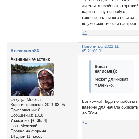
ли смысл пробовать короткий
вариант... ну попробую
конечно, т.к. ничего не стоит,
но уже скептически настроен.
+1
Поделиться
2021-11-
Александр86
05 21:06:01
Активный участник
Вован
написал(а):
Может длинноват
маленько.
Откуда:
Москва
Возможно! Надо попробовать
Зарегистрирован
: 2021-03-05
наверно для начала обрезать
Приглашений:
0
до 50см
Сообщений:
1018
Уважение:
[+139/-4]
+1
Пол:
Мужской
Провел на форуме:
14 дней 11 часов