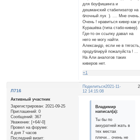
для боуфишинга и
дешманский стабилизатор на
блочный лук ). .... Мне очень
Очень ! нравиться кивер как 
Курашёва (типа стабо-кивер).
Где-то он ссылку давал на
него не могу найти.
Александр, если не в тягость
продублируй пожалуйста ! ...
На Али аналогов таких
киверов нет.
+1
Поделиться
2021-11-
Л716
12 14:15:08
Активный участник
Зарегистрирован
: 2021-09-25
Владимир
написал(а):
Приглашений:
0
Сообщений:
367
Ты бы по
Уважение:
[+64/-0]
аккуратней жать в
Провел на форуме:
тех местах
4 дня 7 часов
плечи... очень не
Последний визит: