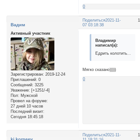
0
Поделиться
2021-11-
Вадим
07 03:18:38
Активный участник
Владимир
написал(а):
Едрить колотить...
Мягко сказано)))))
Зарегистрирован
: 2019-12-24
0
Приглашений:
0
Сообщений:
3225
Уважение:
[+1251/-4]
Пол:
Мужской
Провел на форуме:
27 дней 10 часов
Последний визит:
Сегодня 18:45:18
Поделиться
2021-11-
ki.korneev
11 18:31:16