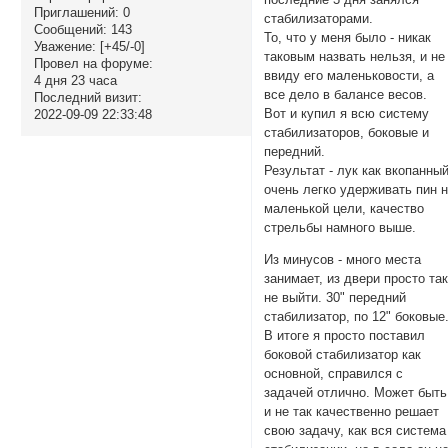
Приглашений:
0
стабилизаторами.
Сообщений:
143
То, что у меня было - никак
Уважение:
[+45/-0]
таковым назвать нельзя, и не
Провел на форуме:
ввиду его маленьковости, а
4 дня 23 часа
все дело в балансе весов.
Последний визит:
Вот и купил я всю систему
2022-09-09 22:33:48
стабилизаторов, боковые и
передний.
Результат - лук как вкопанный
очень легко удерживать пин 
маленькой цели, качество
стрельбы намного выше.
Из минусов - много места
занимает, из двери просто та
не выйти. 30" передний
стабилизатор, по 12" боковые
В итоге я просто поставил
боковой стабилизатор как
основной, справился с
задачей отлично. Может быть
и не так качественно решает
свою задачу, как вся система