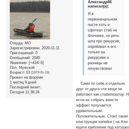
Александр86
написал(а):
Я в
первоначальном
посте хоть и
сфоткал стаб на
блочнике, но речь
шла про рекурсив,
Откуда:
МО
опробовал я его
Зарегистрирован
: 2020-11-11
только на
Приглашений:
0
рекурсиве и
Сообщений:
2040
Уважение:
[+424/-5]
разницы не
Пол:
Мужской
почувствовал
Возраст:
53
[1973-01-15]
Провел на форуме:
1 месяц 9 дней
Сами по себе и отдельно
Последний визит:
друг от друга эти вещи не
Сегодня 11:38:24
работают как стабилизатор. Н
если их собрать вместе
эффект получается
удивительным.
Положительным. Стоит такая
конструкция копейки ( на Али
ищите крипление под катушк