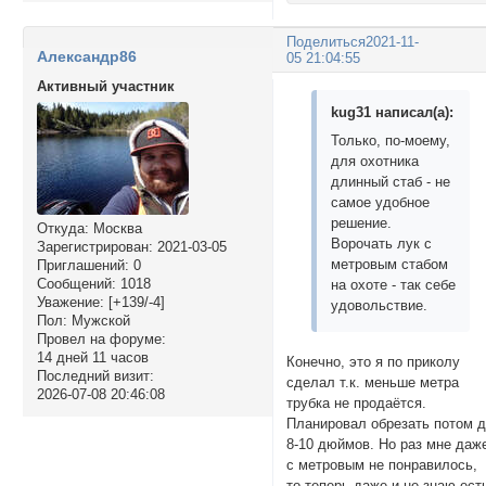
Поделиться
2021-11-
Александр86
05 21:04:55
Активный участник
kug31 написал(а):
Только, по-моему,
для охотника
длинный стаб - не
самое удобное
решение.
Откуда:
Москва
Ворочать лук с
Зарегистрирован
: 2021-03-05
метровым стабом
Приглашений:
0
Сообщений:
1018
на охоте - так себе
Уважение:
[+139/-4]
удовольствие.
Пол:
Мужской
Провел на форуме:
14 дней 11 часов
Конечно, это я по приколу
Последний визит:
сделал т.к. меньше метра
2026-07-08 20:46:08
трубка не продаётся.
Планировал обрезать потом 
8-10 дюймов. Но раз мне даж
с метровым не понравилось,
то теперь даже и не знаю ест