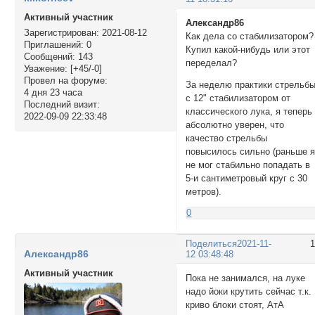
Активный участник
Александр86
Зарегистрирован
: 2021-08-12
Как дела со стабилизатором?
Приглашений:
0
Купил какой-нибудь или этот
Сообщений:
143
переделал?
Уважение:
[+45/-0]
Провел на форуме:
За неделю практики стрельб
4 дня 23 часа
с 12" стабилизатором от
Последний визит:
классического лука, я теперь
2022-09-09 22:33:48
абсолютно уверен, что
качество стрельбы
повысилось сильно (раньше 
не мог стабильно попадать в
5-и сантиметровый круг с 30
метров).
0
Поделиться
2021-11-
Александр86
12 03:48:48
Активный участник
Пока не занимался, на луке
надо йоки крутить сейчас т.к.
криво блоки стоят, АтА