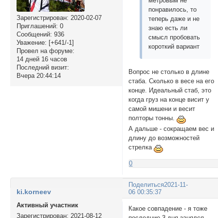
метровым не
понравилось, то
Зарегистрирован
: 2020-02-07
теперь даже и не
Приглашений:
0
знаю есть ли
Сообщений:
936
смысл пробовать
Уважение:
[+641/-1]
короткий вариант
Провел на форуме:
14 дней 16 часов
Последний визит:
Вопрос не столько в длине
Вчера 20:44:14
стаба. Сколько в весе на его
конце. Идеальный стаб, это
когда груз на конце висит у
самой мишени и весит
полторы тонны.
А дальше - сокращаем вес и
длину до возможностей
стрелка
0
Поделиться
2021-11-
ki.korneev
06 00:35:37
Активный участник
Какое совпадение - я тоже
Зарегистрирован
: 2021-08-12
последние 3 дня занялся