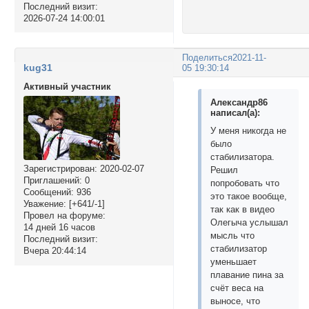
Последний визит:
2026-07-24 14:00:01
Поделиться
2021-11-
kug31
05 19:30:14
Активный участник
Александр86
написал(а):
У меня никогда не
было
стабилизатора.
Зарегистрирован
: 2020-02-07
Решил
Приглашений:
0
попробовать что
Сообщений:
936
это такое вообще,
Уважение:
[+641/-1]
так как в видео
Провел на форуме:
Олегыча услышал
14 дней 16 часов
мысль что
Последний визит:
стабилизатор
Вчера 20:44:14
уменьшает
плавание пина за
счёт веса на
выносе, что