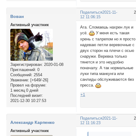
Поделиться
2021-11-
Вован
12 11:06:15
Активный участник
Ага. Сломаешь нахрен лук и
усё.
У меня есть такая
хрень с талрепом но я просто
надеваю петли веревочные с
двух сторон на плечи с осью
снаружи. Веревка только
тянется и это неудобно
Зарегистрирован
: 2020-01-08
поначалу. А так нормальные
Приглашений:
0
луки типа манкунга или
Сообщений:
2554
санлиды обслуживаются без
Уважение:
[+649/-26]
пресса.
Провел на форуме:
1 месяц 0 дней
+1
Последний визит:
2021-12-30 10:27:53
Поделиться
2021-11-
Александр Карпенко
12 11:16:23
Активный участник