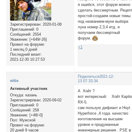
я ошибся, этот форум можно
сделать бессмертным. Рецеп
простой-создаем новые темы
под названием-муки выбора
Зарегистрирован
: 2020-01-08
лука номер 2,3,4 итд. и
Приглашений:
0
получаем бессмертный
Сообщений:
2554
форум.
Уважение:
[+649/-26]
Провел на форуме:
+1
1 месяц 0 дней
Последний визит:
2021-12-30 10:27:53
Поделиться
2021-12-
sitis
13 07:33:34
Активный участник
А Хойт ?
Откуда:
казань
вот интересный: Хойт Карб
Зарегистрирован
: 2020-09-02
RX-5.
Приглашений:
0
сам пользую дефиант и Hoyt
Сообщений:
258
Hyperforce ,4 года. качество
Уважение:
[+48/-0]
изготовления на высшем
Пол:
Мужской
уровне и продуманные
Провел на форуме:
инженерные решения . РSE в
20 дней 9 часов