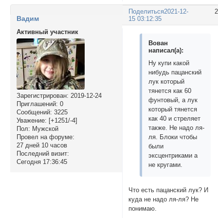
Поделиться
2021-12-
Вадим
15 03:12:35
Активный участник
Вован
написал(а):
Ну купи какой
нибудь пацанский
лук который
тянется как 60
Зарегистрирован
: 2019-12-24
фунтовый, а лук
Приглашений:
0
который тянется
Сообщений:
3225
как 40 и стреляет
Уважение:
[+1251/-4]
также. Не надо ля-
Пол:
Мужской
Провел на форуме:
ля. Блоки чтобы
27 дней 10 часов
были
Последний визит:
эксцентриками а
Сегодня 17:36:45
не кругами.
Что есть пацанский лук? И
куда не надо ля-ля? Не
понимаю.