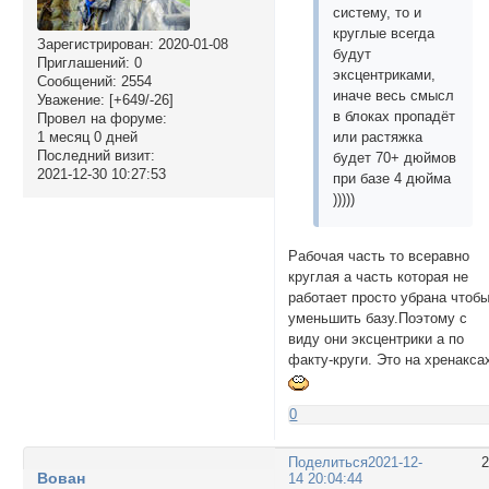
систему, то и
круглые всегда
Зарегистрирован
: 2020-01-08
будут
Приглашений:
0
эксцентриками,
Сообщений:
2554
иначе весь смысл
Уважение:
[+649/-26]
в блоках пропадёт
Провел на форуме:
1 месяц 0 дней
или растяжка
Последний визит:
будет 70+ дюймов
2021-12-30 10:27:53
при базе 4 дюйма
)))))
Рабочая часть то всеравно
круглая а часть которая не
работает просто убрана чтоб
уменьшить базу.Поэтому с
виду они эксцентрики а по
факту-круги. Это на хренакса
0
Поделиться
2021-12-
Вован
14 20:04:44