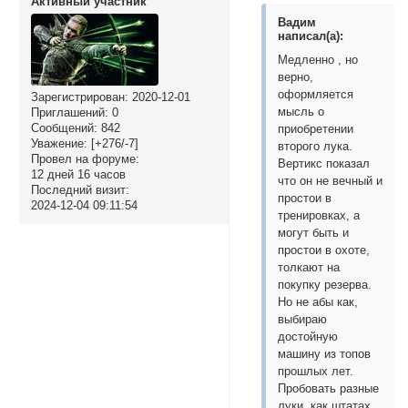
Активный участник
Вадим
написал(а):
Медленно , но
верно,
оформляется
Зарегистрирован
: 2020-12-01
мысль о
Приглашений:
0
Сообщений:
842
приобретении
Уважение:
[+276/-7]
второго лука.
Провел на форуме:
Вертикс показал
12 дней 16 часов
что он не вечный и
Последний визит:
простои в
2024-12-04 09:11:54
тренировках, а
могут быть и
простои в охоте,
толкают на
покупку резерва.
Но не абы как,
выбираю
достойную
машину из топов
прошлых лет.
Пробовать разные
луки, как штатах ,