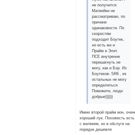
не получится.
Матвейки не
рассматриваю, по
причине
одинаковости. По
скоростям
подходит Боутек,
но есть же и
Прайм и Элит.
ПСЕ внутренне
перешагнуть не
могу, как и Бэр. Из
Боутеков- SR6 , из
остальных не могу
определиться.
Поможите, люди
добрые))))))
Имею второй прайм ион, очен
хороший лук. Похожесть есть
с матвеем, но в обслуге на
порядок дешевле