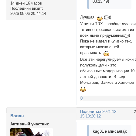
03:13:49)
14 дней 16 часов
Последний визит:
2026-08-06 20:44:14
Лучшая!
))))))
У ветки ТRX - вообще лучшая
тетивно-тросовая система из
всех ныне придуманных))))
Пока не видел и близко тех,
которые можно с ней
сравнивать.
Все эти нерегулируемы йоки 
полукольцами - это
облизанные модернизации 10-
летней давности. В виде
Монстров, Вэйков и Халонов
0
Поделиться
2021-12-
Вован
15 10:26:12
Активный участник
kug31 написал(а):