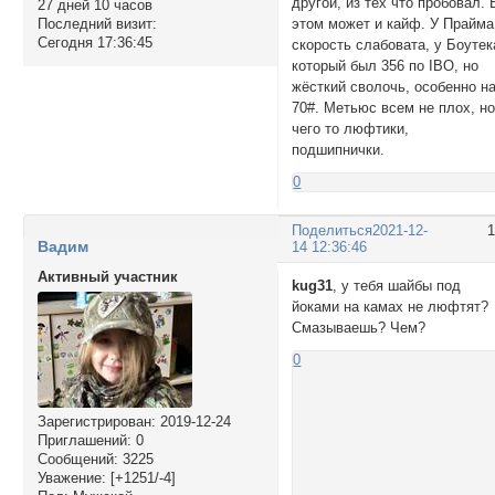
другой, из тех что пробовал. 
27 дней 10 часов
этом может и кайф. У Прайма
Последний визит:
Сегодня 17:36:45
скорость слабовата, у Боутек
который был 356 по IBO, но
жёсткий сволочь, особенно н
70#. Метьюс всем не плох, н
чего то люфтики,
подшипнички.
0
Поделиться
2021-12-
Вадим
14 12:36:46
Активный участник
kug31
, у тебя шайбы под
йоками на камах не люфтят?
Смазываешь? Чем?
0
Зарегистрирован
: 2019-12-24
Приглашений:
0
Сообщений:
3225
Уважение:
[+1251/-4]