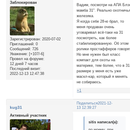
Заблокирован
Вадим, посмотри на АПА Блэ
мамба 31". Реально охотничь
железяка.
Я когда себе 28-ю брал, то
меня продаван очень
уговаривал всё-таки на 31
посмотреть, как более
Зарегистрирован
: 2020-07-02
стабилизированную. Об этом 
Приглашений:
0
ролики простафферов говорят
Сообщений:
726
Уважение:
[+107/-6]
Но мне нужен был класс
Провел на форуме:
компакт для охоты на
12 дней 7 часов
материке, тем более, что в 31
Последний визит:
размере у меня есть уже
2022-12-13 12:47:38
маскл-кар, который я менять
не собираюсь.
+1
Поделиться
2021-12-
kug31
13 12:39:27
Активный участник
sitis написал(а):
по моему, при