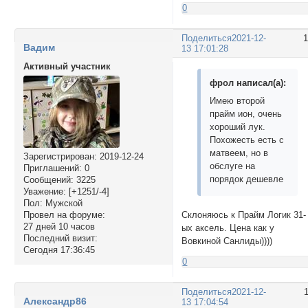
0
Поделиться
2021-12-
Вадим
13 17:01:28
Активный участник
фрол написал(а):
Имею второй
прайм ион, очень
хороший лук.
Похожесть есть с
матвеем, но в
Зарегистрирован
: 2019-12-24
обслуге на
Приглашений:
0
порядок дешевле
Сообщений:
3225
Уважение:
[+1251/-4]
Пол:
Мужской
Склоняюсь к Прайм Логик 31-
Провел на форуме:
27 дней 10 часов
ых аксель. Цена как у
Последний визит:
Вовкиной Санлиды))))
Сегодня 17:36:45
0
Поделиться
2021-12-
Александр86
13 17:04:54