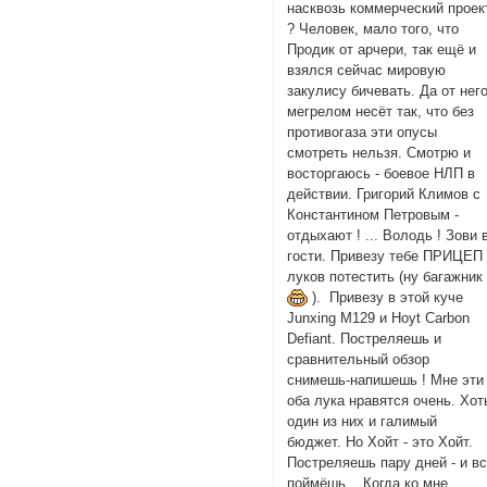
насквозь коммерческий проек
? Человек, мало того, что
Продик от арчери, так ещё и
взялся сейчас мировую
закулису бичевать. Да от нег
мегрелом несёт так, что без
противогаза эти опусы
смотреть нельзя. Смотрю и
восторгаюсь - боевое НЛП в
действии. Григорий Климов с
Константином Петровым -
отдыхают ! ... Володь ! Зови 
гости. Привезу тебе ПРИЦЕ
луков потестить (ну багажни
). Привезу в этой куче
Junxing M129 и Hoyt Carbon
Defiant. Постреляешь и
сравнительный обзор
снимешь-напишешь ! Мне эти
оба лука нравятся очень. Хот
один из них и галимый
бюджет. Но Хойт - это Хойт.
Постреляешь пару дней - и в
поймёшь... Когда ко мне