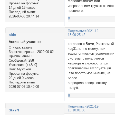
фейслифтингом или
Провел на форуме:
исправлением грубых ошибок
14 дней 16 часов
прошлого.
Последний визит:
2026-08-06 20:44:14
0
Поделиться
2021-12-
sitis
13 09:25:42
Активный участник
согласен с Вами, Уважаемый
Откуда:
казань
kug31.но, по моему, при
Зарегистрирован
: 2020-09-02
технологическом усложнении
Приглашений:
0
системы , появляются
Сообщений:
258
некоторые сложности при
Уважение:
[+48/-0]
практической эксплуатации
Пол:
Мужской
.это просто мое мнение, не
Провел на форуме:
более.
20 дней 9 часов
Последний визит:
а предела совершенству
2026-07-06 10:49:09
-нету)).
0
Поделиться
2021-12-
StasN
13 10:01:08