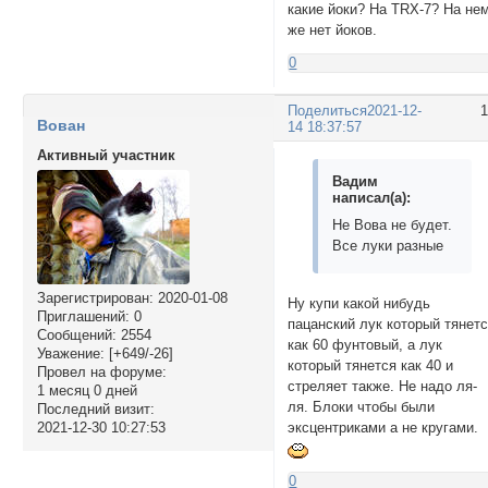
какие йоки? На TRX-7? На не
же нет йоков.
0
Поделиться
2021-12-
Вован
14 18:37:57
Активный участник
Вадим
написал(а):
Не Вова не будет.
Все луки разные
Зарегистрирован
: 2020-01-08
Ну купи какой нибудь
Приглашений:
0
пацанский лук который тянет
Сообщений:
2554
как 60 фунтовый, а лук
Уважение:
[+649/-26]
который тянется как 40 и
Провел на форуме:
стреляет также. Не надо ля-
1 месяц 0 дней
ля. Блоки чтобы были
Последний визит:
эксцентриками а не кругами.
2021-12-30 10:27:53
0