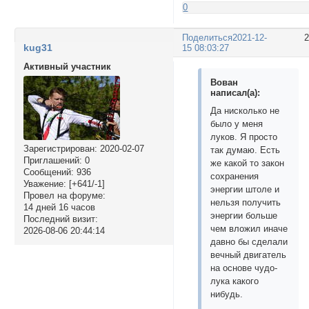
0
Поделиться
2021-12-
kug31
15 08:03:27
Активный участник
Вован
написал(а):
Да нисколько не
было у меня
луков. Я просто
Зарегистрирован
: 2020-02-07
так думаю. Есть
Приглашений:
0
же какой то закон
Сообщений:
936
сохранения
Уважение:
[+641/-1]
энергии штоле и
Провел на форуме:
нельзя получить
14 дней 16 часов
энергии больше
Последний визит:
чем вложил иначе
2026-08-06 20:44:14
давно бы сделали
вечный двигатель
на основе чудо-
лука какого
нибудь.