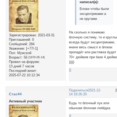
написал(а):
Блоки чтобы были
эксцентриками а
не кругами.
На сколько я понимаю
Зарегистрирован
: 2021-03-31
блочную систему, то и круглы
Приглашений:
0
всегда будут эксцентриками,
Сообщений:
284
иначе весь смысл в блоках
Уважение:
[+77/-1]
пропадёт или растяжка будет
Пол:
Мужской
70+ дюймов при базе 4 дюйм
Возраст:
56
[1970-05-14]
Провел на форуме:
)))))
13 дней 7 часов
0
Последний визит:
2025-07-22 10:12:34
Поделиться
2021-12-
Стас44
14 19:26:20
Активный участник
Будь то блочный лук или
обычная блочная лебёдка
0