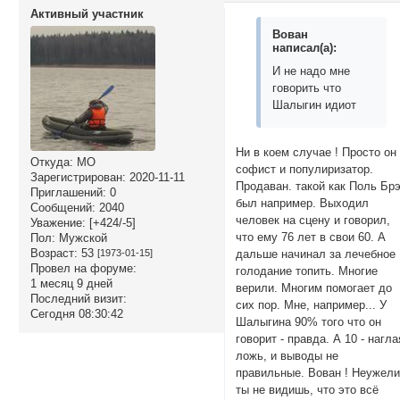
Активный участник
Вован
написал(а):
И не надо мне
говорить что
Шалыгин идиот
Ни в коем случае ! Просто он
Откуда:
МО
софист и популиризатор.
Зарегистрирован
: 2020-11-11
Продаван. такой как Поль Брэ
Приглашений:
0
был например. Выходил
Сообщений:
2040
человек на сцену и говорил,
Уважение:
[+424/-5]
что ему 76 лет в свои 60. А
Пол:
Мужской
Возраст:
53
дальше начинал за лечебное
[1973-01-15]
Провел на форуме:
голодание топить. Многие
1 месяц 9 дней
верили. Многим помогает до
Последний визит:
сих пор. Мне, например... У
Сегодня 08:30:42
Шалыгина 90% того что он
говорит - правда. А 10 - нагла
ложь, и выводы не
правильные. Вован ! Неужел
ты не видишь, что это всё