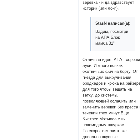
веревка - и да здравствует
историк (или лонг).
StasN написал(а):
Вадим, посмотри
на АПА Блэк
мамба 31"
Отличная идея. АПА - хорош
луки. И много всяких
охотничьих фич на борту. От
гнезда для выкручивания
бродхедов и крюка на райзер
для того чтобы вешать на
ветку, до системы,
позволяющей ослабить или
заменить веревки без пресса 
течении трех минут.Еще
быстрее Мэтьюса с их
новомодным шнурком.
По скоростям опять же
довольно вкусные.