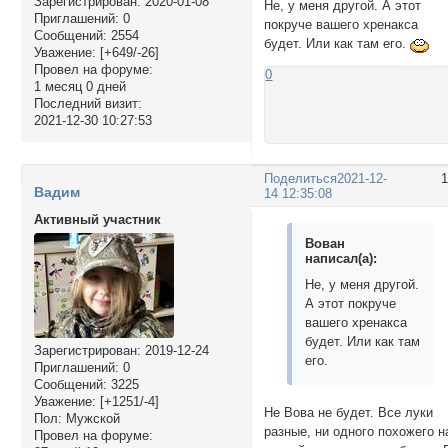
Зарегистрирован
: 2020-01-08
Не, у меня другой. А этот
Приглашений:
0
покруче вашего хренакса
Сообщений:
2554
будет. Или как там его.
Уважение:
[+649/-26]
Провел на форуме:
0
1 месяц 0 дней
Последний визит:
2021-12-30 10:27:53
Поделиться
2021-12-
Вадим
14 12:35:08
Активный участник
Вован
написал(а):
Не, у меня другой.
А этот покруче
вашего хренакса
будет. Или как там
Зарегистрирован
: 2019-12-24
его.
Приглашений:
0
Сообщений:
3225
Уважение:
[+1251/-4]
Не Вова не будет. Все луки
Пол:
Мужской
разные, ни одного похожего н
Провел на форуме: