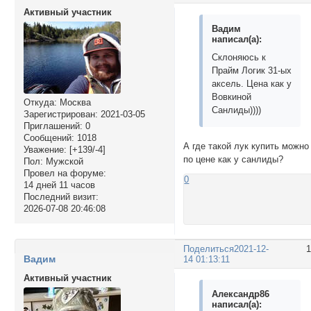
Активный участник
Вадим
написал(а):
Склоняюсь к
Прайм Логик 31-ых
аксель. Цена как у
Вовкиной
Откуда:
Москва
Санлиды))))
Зарегистрирован
: 2021-03-05
Приглашений:
0
Сообщений:
1018
А где такой лук купить можно
Уважение:
[+139/-4]
по цене как у санлиды?
Пол:
Мужской
Провел на форуме:
0
14 дней 11 часов
Последний визит:
2026-07-08 20:46:08
Поделиться
2021-12-
Вадим
14 01:13:11
Активный участник
Александр86
написал(а):