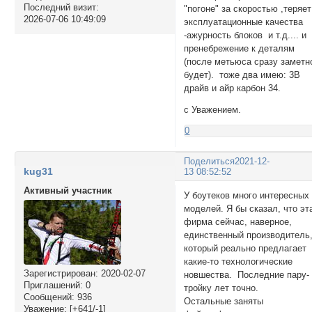
Последний визит:
"погоне" за скоростью ,теряе
2026-07-06 10:49:09
эксплуатационные качества
-ажурность блоков и т.д.... и
пренебрежение к деталям
(после метьюса сразу заметн
будет). тоже два имею: 3В
драйв и айр карбон 34.
с Уважением.
0
Поделиться
2021-12-
kug31
13 08:52:52
Активный участник
У боутеков много интересных
моделей. Я бы сказал, что эт
фирма сейчас, наверное,
единственный производитель
который реально предлагает
какие-то технологические
Зарегистрирован
: 2020-02-07
новшества. Последние пару-
Приглашений:
0
тройку лет точно.
Сообщений:
936
Остальные заняты
Уважение:
[+641/-1]