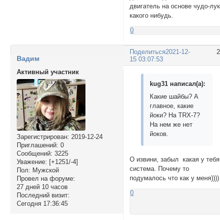
двигатель на основе чудо-лу
какого нибудь.
0
Поделиться
2021-12-
Вадим
15 03:07:53
Активный участник
kug31 написал(а):
Какие шайбы? А
главное, какие
йоки? На TRX-7?
На нем же нет
йоков.
Зарегистрирован
: 2019-12-24
Приглашений:
0
Сообщений:
3225
О извини, забыл какая у тебя
Уважение:
[+1251/-4]
система. Почему то
Пол:
Мужской
подумалось что как у меня))))
Провел на форуме:
27 дней 10 часов
0
Последний визит:
Сегодня 17:36:45