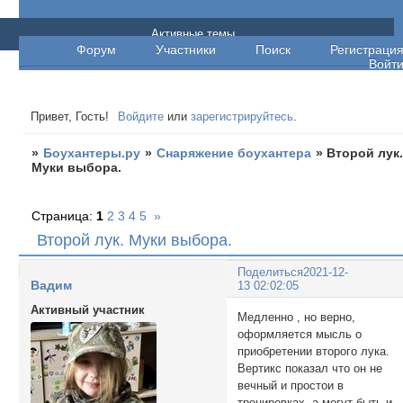
Боухантеры.ру
Активные темы
Форум
Участники
Поиск
Регистраци
Войт
Привет, Гость!
Войдите
или
зарегистрируйтесь
.
»
Боухантеры.ру
»
Снаряжение боухантера
»
Второй лук
Муки выбора.
Страница:
1
2
3
4
5
»
Второй лук. Муки выбора.
Поделиться
2021-12-
Вадим
13 02:02:05
Активный участник
Медленно , но верно,
оформляется мысль о
приобретении второго лука.
Вертикс показал что он не
вечный и простои в
тренировках, а могут быть и