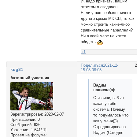
И, надо признать, вашим
ответом я озадачен.
Если у вас не было ничего
другого кроме МК-СВ, то как
можно строить какие-либо
сравнительные параллели?
Ни в коей мере не хотел
обидеть
+1
Поделиться
2021-12-
kug31
15 08:08:03
Активный участник
Вадим
написал(а):
О извини, забыл
какая у тебя
система. Почему
Зарегистрирован
: 2020-02-07
то подумалось что
Приглашений:
0
как у меня))))
Сообщений:
936
Отредактировано
Уважение:
[+641/-1]
Вадим (Сегодня
Провел на форуме: