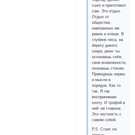
съел и приготовил
сам. Это отдых.
Отдых от
общества,
навязанных им
рамок и клеше. В
глубине леса, на
берегу дикого
озера, реки- ты
осознаешь себя,
свои возможности,
познаешь стихию.
Приводишь нервы
и мысли в
порядок. Как то
так. Я так
воспринимаю
охоту. И трофей в
ней- не главное.
Это честность с
самим собой.
P.S. Стоит ли
лютых