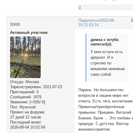
0
Поделиться
2022-04-
S300
19 21:53:14
Активный участник
димка с ютуба
написал(а):
У мня кстати есть
арбалет. И я
стреляю по
мишеням неживым
само собой
Откуда:
Москва
Зарегистрирован
: 2021-07-23
Парень. На большинство
Приглашений:
0
вопросов в нашем мире нет
Сообщений:
1979
ответа. Есть тяга, воспитание
Уважение:
[+505/-0]
Привитые/приобретённые
Пол:
Мужской
Провел на форуме:
привычки. Пришвин, Виталий
27 дней 12 часов
Бианки, Брэм … Это любовь 
Последний визит:
природе. С детства. Вектор
2026-08-04 10:52:04
жизневосприятия.