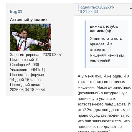
Поделиться
2022-04-
kug31
19 21:33:33
Активный участник
димка с ютуба
написал(а):
У мня кстати есть
арбалет. И я
стреляю по
Зарегистрирован
: 2020-02-07
мишеням неживым
Приглашений:
0
само собой
Сообщений:
936
Уважение:
[+641/-1]
Провел на форуме:
А у меня лук. И не один. И я
14 дней 16 часов
тоже стреляю по неживым
Последний визит:
мишеням. Макетам животны
2026-08-04 18:20:54
(резиновым) в натуральную
величину в условиях
естественного ландшафта. И
что? Это должно давать мне
право осуждать людей за то,
что они занимаются тем, что
человечество делает со