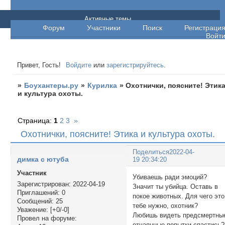
Боухантеры.ру
Активные темы
Форум
Участники
Поиск
Регистраци
Войт
Привет, Гость!
Войдите
или
зарегистрируйтесь
.
»
Боухантеры.ру
»
Курилка
»
Охотнички, поясните! Этик
и культура охоты.
Страница:
1
2
3
»
Охотнички, поясните! Этика и культура охоты.
Поделиться
2022-04-
димка с ютуба
19 20:34:20
Участник
Убиваешь ради эмоций?
Зарегистрирован
: 2022-04-19
Значит ты убийца. Оставь в
Приглашений:
0
покое животных. Для чего это
Сообщений:
25
тебе нужно, охотник?
Уважение:
[+0/-0]
Любишь видеть предсмертны
Провел на форуме:
отчаянные попытки спастись?