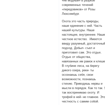
«не модный» в разрезе
современных течений
«передовиков» от Розы
Люксембург.
Охота это часть природы,
наше единение с ней. Часть
нашей культуры. Наше
настоящее, внутреннее. Наш
честное естество. Имеется
ввиду разумный, достаточны
подход. Добыл- съел и
приготовил сам. Это отдых.
Отдых от общества,
навязанных им рамок и клеше
В глубине леса, на берегу
дикого озера, реки- ты
осознаешь себя, свои
возможности, познаешь
стихию. Приводишь нервы и
мысли в порядок. Как то так.
так воспринимаю охоту. И
трофей в ней- не главное. Эт
честность с самим собой.