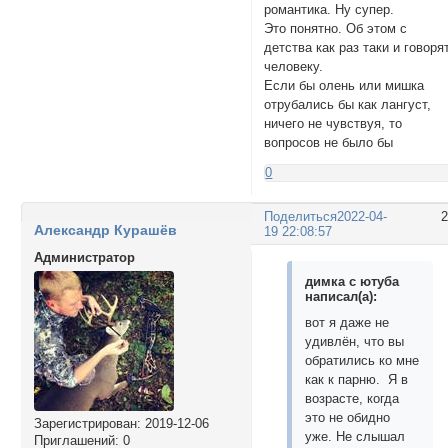
романтика. Ну супер.
Это понятно. Об этом с
детства как раз таки и говоря
человеку.
Если бы олень или мишка
отрубались бы как лангуст,
ничего не чувствуя, то
вопросов не было бы
0
Поделиться
2022-04-
Александр Курашёв
19 22:08:57
Администратор
димка с ютуба
написал(а):
вот я даже не
удивлён, что вы
обратились ко мне
как к парню. Я в
возрасте, когда
это не обидно
Зарегистрирован
: 2019-12-06
уже. Не слышал
Приглашений:
0