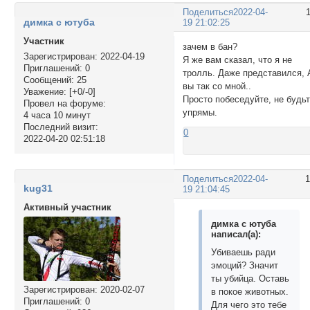
Поделиться
2022-04-
димка с ютуба
19 21:02:25
Участник
зачем в бан?
Зарегистрирован
: 2022-04-19
Я же вам сказал, что я не
Приглашений:
0
тролль. Даже представился, 
Сообщений:
25
вы так со мной..
Уважение:
[+0/-0]
Просто побеседуйте, не будь
Провел на форуме:
упрямы.
4 часа 10 минут
Последний визит:
0
2022-04-20 02:51:18
Поделиться
2022-04-
kug31
19 21:04:45
Активный участник
димка с ютуба
написал(а):
Убиваешь ради
эмоций? Значит
ты убийца. Оставь
Зарегистрирован
: 2020-02-07
в покое животных.
Приглашений:
0
Для чего это тебе