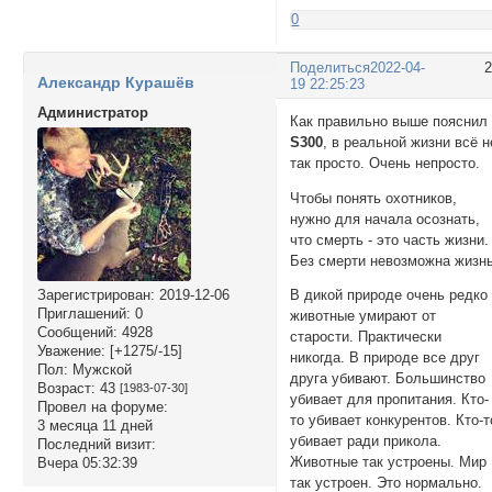
0
Поделиться
2022-04-
Александр Курашёв
19 22:25:23
Администратор
Как правильно выше пояснил
S300
, в реальной жизни всё н
так просто. Очень непросто.
Чтобы понять охотников,
нужно для начала осознать,
что смерть - это часть жизни.
Без смерти невозможна жизнь
Зарегистрирован
: 2019-12-06
В дикой природе очень редко
Приглашений:
0
животные умирают от
Сообщений:
4928
старости. Практически
Уважение:
[+1275/-15]
никогда. В природе все друг
Пол:
Мужской
друга убивают. Большинство
Возраст:
43
[1983-07-30]
убивает для пропитания. Кто-
Провел на форуме:
то убивает конкурентов. Кто-т
3 месяца 11 дней
убивает ради прикола.
Последний визит:
Животные так устроены. Мир
Вчера 05:32:39
так устроен. Это нормально.