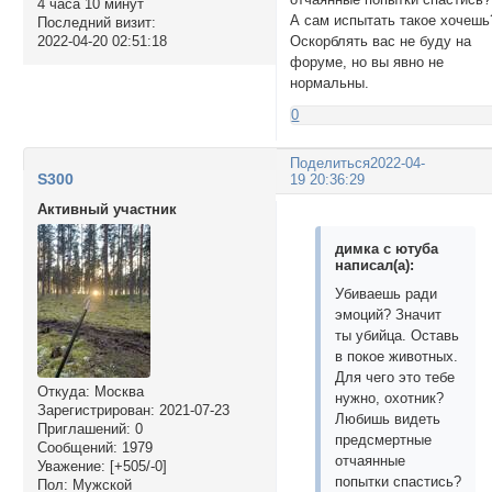
4 часа 10 минут
А сам испытать такое хочешь
Последний визит:
Оскорблять вас не буду на
2022-04-20 02:51:18
форуме, но вы явно не
нормальны.
0
Поделиться
2022-04-
S300
19 20:36:29
Активный участник
димка с ютуба
написал(а):
Убиваешь ради
эмоций? Значит
ты убийца. Оставь
в покое животных.
Для чего это тебе
Откуда:
Москва
нужно, охотник?
Зарегистрирован
: 2021-07-23
Любишь видеть
Приглашений:
0
предсмертные
Сообщений:
1979
отчаянные
Уважение:
[+505/-0]
попытки спастись?
Пол:
Мужской