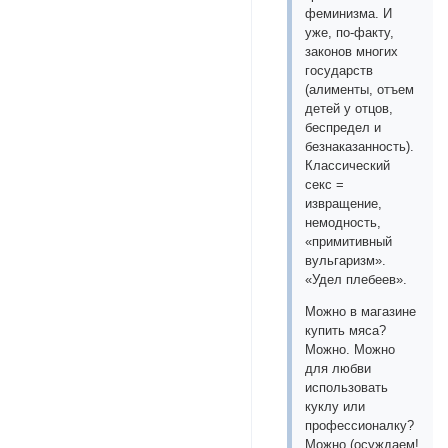
феминизма. И
уже, по-факту,
законов многих
государств
(алименты, отъем
детей у отцов,
беспредел и
безнаказанность).
Классический
секс =
извращение,
немодность,
«примитивный
вульгаризм».
«Удел плебеев».
Можно в магазине
купить мяса?
Можно. Можно
для любви
использовать
куклу или
профессионалку?
Можно (осуждаем!