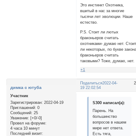
Это инстинкт Охотника,
вшитый в нас за многие
тысячи лет эволюции. Наше
естество.
P.S. Стоит ли лютых
браконьеров считать
охотниками- думаю нет. Стои
ли некоторых, по букве закон
браконьеров считать
таковыми? Тоже, думаю, нет.
+1
Поделиться
2022-04-
димка с ютуба
19 22:02:54
Участник
Зарегистрирован
: 2022-04-19
S300 написал(а):
Приглашений:
0
Парень. На
Сообщений:
25
большинство
Уважение:
[+0/-0]
вопросов в нашем
Провел на форуме:
мире нет ответа.
4 часа 10 минут
Последний визит:
Есть тяга,