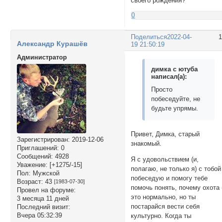
своего рождения?
0
Поделиться
2022-04-
Александр Курашёв
19 21:50:19
Администратор
димка с ютуба
написал(а):
Просто
побеседуйте, не
будьте упрямы.
Привет, Димка, старый
Зарегистрирован
: 2019-12-06
знакомый.
Приглашений:
0
Сообщений:
4928
Я с удовольствием (и,
Уважение:
[+1275/-15]
полагаю, не только я) с тобой
Пол:
Мужской
побеседую и помогу тебе
Возраст:
43
[1983-07-30]
помочь понять, почему охота 
Провел на форуме:
это нормально, но ты
3 месяца 11 дней
постарайся вести себя
Последний визит:
Вчера 05:32:39
культурно. Когда ты