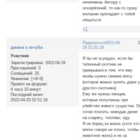
начинаешь беседу с
оскорблений, то как-то сразу
желание пропадает с тобой
общаться.
+1
Поделиться
2022-04-
димка с ютуба
19 21:51:18
Участник
Я бы не осуждал, если бы
Зарегистрирован
: 2022-04-19
типичный охотник не
Приглашений:
0
прикрывался тем, что ему
Сообщений:
25
якобы нужно свежее мясо
Уважение:
[+0/-0]
(которое можно купить даже 
Провел на форуме:
другого охотника)
4 часа 10 минут
Ему же нужны эмоции,
Последний визит:
которые получаешь при
2022-04-20 02:51:18
убийстве живого существа. О
готов платить чемодан денег
на снарягу, топливо, еду.
Я не борец за жизнь (хотя это
мягко говоря не плохо, чтобы
животное жило) и не за