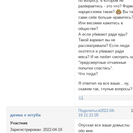
по вопросу, в котором не
разбираетесь - это что? Форм
нарциссизма такая?
Вы та
сами себе больше нравитесь
Или весомее кажетесь в
обществе?
А если убивают ради еды?
Такой вариант вы не
рассматривали? Если люди
охотятся и убивают ради
мяса? И не любят смотреть н
"предсмертные отчаянные
попытки спастись".
Что тогда?
Я ответил на все ваши... ну,
скажем так, глупые вопросы?
+1
Поделиться
2022-04-
димка с ютуба
19 21:21:05
Участник
Опуская все ваши домыслы
Зарегистрирован
: 2022-04-19
обо мне.