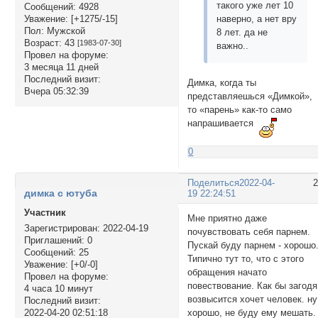
такого уже лет 10
Сообщений:
4928
наверно, а нет вру
Уважение:
[+1275/-15]
Пол:
Мужской
8 лет. да не
Возраст:
43
[1983-07-30]
важно..
Провел на форуме:
3 месяца 11 дней
Последний визит:
Димка, когда ты
Вчера 05:32:39
представляешься «Димкой»,
то «парень» как-то само
напрашивается
0
Поделиться
2022-04-
димка с ютуба
19 22:24:51
Участник
Мне приятно даже
Зарегистрирован
: 2022-04-19
почувствовать себя парнем.
Приглашений:
0
Пускай буду парнем - хорошо
Сообщений:
25
Типично тут то, что с этого
Уважение:
[+0/-0]
обращения начато
Провел на форуме:
повествование. Как бы загодя
4 часа 10 минут
возвысится хочет человек. ну
Последний визит:
хорошо, не буду ему мешать.
2022-04-20 02:51:18