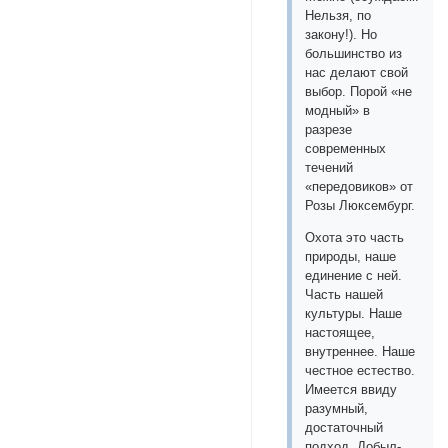
Нельзя, по
закону!). Но
большинство из
нас делают свой
выбор. Порой «не
модный» в
разрезе
современных
течений
«передовиков» от
Розы Люксембург.
Охота это часть
природы, наше
единение с ней.
Часть нашей
культуры. Наше
настоящее,
внутреннее. Наше
честное естество.
Имеется ввиду
разумный,
достаточный
подход. Добыл-