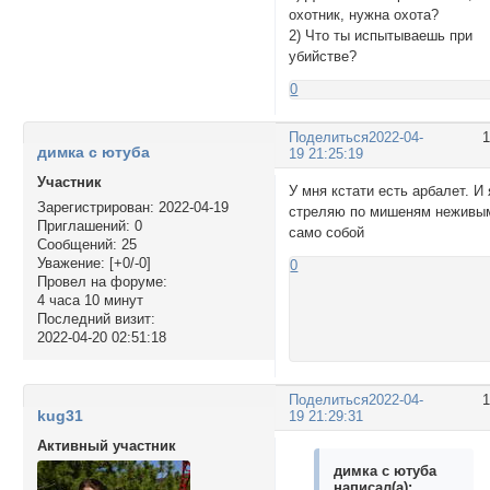
охотник, нужна охота?
2) Что ты испытываешь при
убийстве?
0
Поделиться
2022-04-
димка с ютуба
19 21:25:19
Участник
У мня кстати есть арбалет. И 
Зарегистрирован
: 2022-04-19
стреляю по мишеням неживы
Приглашений:
0
само собой
Сообщений:
25
Уважение:
[+0/-0]
0
Провел на форуме:
4 часа 10 минут
Последний визит:
2022-04-20 02:51:18
Поделиться
2022-04-
kug31
19 21:29:31
Активный участник
димка с ютуба
написал(а):