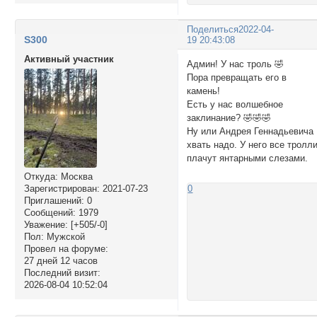
Поделиться
2022-04-
S300
19 20:43:08
Активный участник
Админ! У нас троль 🤣
Пора превращать его в
камень!
Есть у нас волшебное
заклинание? 🤣🤣🤣
Ну или Андрея Геннадьевича
хвать надо. У него все тролл
плачут янтарными слезами.
Откуда:
Москва
Зарегистрирован
: 2021-07-23
0
Приглашений:
0
Сообщений:
1979
Уважение:
[+505/-0]
Пол:
Мужской
Провел на форуме:
27 дней 12 часов
Последний визит:
2026-08-04 10:52:04