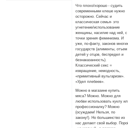
Что плохо/хорошо - судить
современными клеше нужно
осторожно. Сейчас и
классическая семья- это
угнетение/использование
женщины, насилие над ней, с
точки зрения феминизма. И
уже, по-факту, законов многи
государств (алименты, отъем
детей у отцов, беспредел и
безнаказанность).
Классический секс =
извращение, немодность,
«примитивный вульгаризм».
«Удел плебеев».
Можно в магазине купить
мяса? Можно. Можно для
любви использовать куклу ил
профессионалку? Можно
(осуждаем! Нельзя, по
закону!). Но большинство из
нас делают свой выбор. Поро