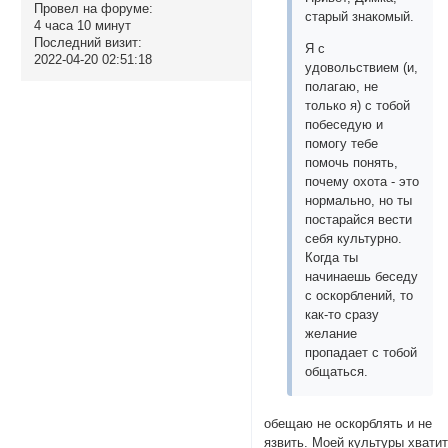
Провел на форуме:
старый знакомый.
4 часа 10 минут
Последний визит:
Я с
2022-04-20 02:51:18
удовольствием (и,
полагаю, не
только я) с тобой
побеседую и
помогу тебе
помочь понять,
почему охота - это
нормально, но ты
постарайся вести
себя культурно.
Когда ты
начинаешь беседу
с оскорблений, то
как-то сразу
желание
пропадает с тобой
общаться.
обещаю не оскорблять и не
язвить. Моей культуры хватит