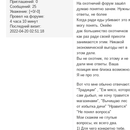
Приглашений:
0
На охотничий форум зашёл
Сообщений:
25
думаю понятно зачем. Нужны
Уважение:
[+0/-0]
ответы, не более
Провел на форуме:
Когда ради еды убивают это 
4 часа 10 минут
могу понять. Окейю
Последний визит:
дак большинство охотничков
2022-04-20 02:51:18
как раз ради своей прихоти
занимаются этим. Никакой
экономической выгоды нет в
этом деле.
Вы не охотник, по этому и не
дали мне ответы. Ваша
позиция мне близка возможно
Я не про это.
Вот что мне обычно отвечают
"Традиции" , "Ем мясо, котор
сам дыбыл, не хочу травится
магазинами", "Вычищаю лес
от избытка дичи" "Нравится"
"Не понял вопроса"
Мои скажем не глупые
вопросы, их всего два.
1) Для чего конкретно тебе,