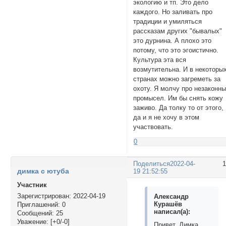
экологию и тп. Это дело
каждого. Но заливать про
традиции и умиляться
рассказам других "бывалых"
это дурнина. А плохо это
потому, что это эгоистично.
Культура эта вся
возмутительна. И в некоторы
странах можно загреметь за
охоту. Я молчу про незаконн
промысел. Им бы снять кожу
заживо. Да толку то от этого,
да и я не хочу в этом
участвовать.
0
Поделиться
2022-04-
димка с ютуба
19 21:52:55
Участник
Зарегистрирован
: 2022-04-19
Александр
Курашёв
Приглашений:
0
написал(а):
Сообщений:
25
Уважение:
[+0/-0]
Привет, Димка,