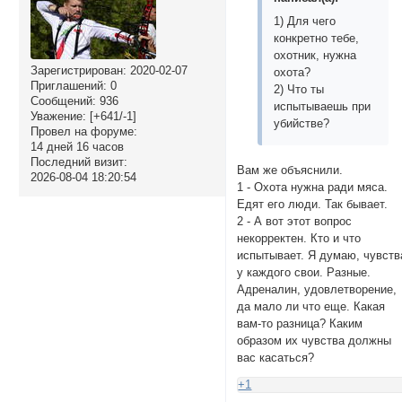
1) Для чего
конкретно тебе,
охотник, нужна
Зарегистрирован
: 2020-02-07
охота?
Приглашений:
0
2) Что ты
Сообщений:
936
испытываешь при
Уважение:
[+641/-1]
убийстве?
Провел на форуме:
14 дней 16 часов
Последний визит:
Вам же объяснили.
2026-08-04 18:20:54
1 - Охота нужна ради мяса.
Едят его люди. Так бывает.
2 - А вот этот вопрос
некорректен. Кто и что
испытывает. Я думаю, чувств
у каждого свои. Разные.
Адреналин, удовлетворение,
да мало ли что еще. Какая
вам-то разница? Каким
образом их чувства должны
вас касаться?
+1