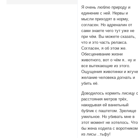
Я очень люблю природу и
единение с ней. Нервы и
мысли приходят в норму,
согласен. Но адреналин от
сами знаете чего тут уже не
при чём. Вы можете сказать,
что и это часть релакса.
Согласен, я об этом же.
Обесценивание жизни
животного, вот о чём я.. ну и
все вытекающие из этого.
Ощущения животинки и жгуч
желание человека догнать и
убить её.
Доводилось кормить лисицу 
расстояния метров трёх,
накидывая ей ванильный
бублик с паштетом. Зрелище
умильное. Но убивать мне в
этот момент не хотелось. Что
бы жена ходила с воротником
из лисы ..тьфу!