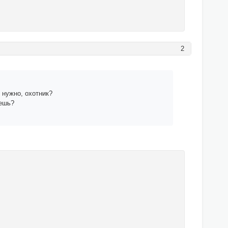
2
 нужно, охотник?
чешь?