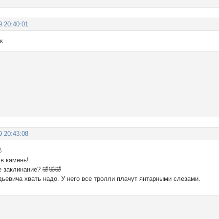
9 20:40:01
ик
9 20:43:08

в камень!
е заклинание? 🤣🤣🤣
ьевича хвать надо. У него все тролли плачут янтарными слезами.