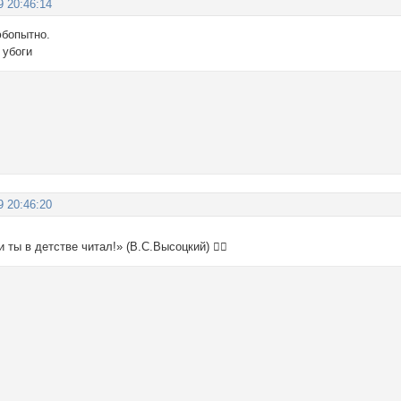
9 20:46:14
юбопытно.
 убоги
9 20:46:20
и ты в детстве читал!» (В.С.Высоцкий) ✌🏻