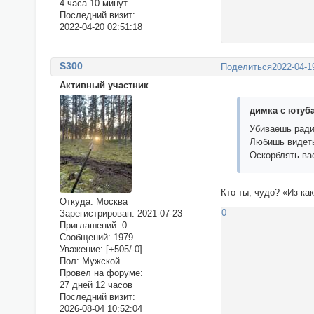
4 часа 10 минут
Последний визит:
2022-04-20 02:51:18
S300
Поделиться
2022-04-1
Активный участник
димка с ютуба
Убиваешь ради
Любишь видеть
Оскорблять ва
Кто ты, чудо? «Из ка
Откуда:
Москва
0
Зарегистрирован
: 2021-07-23
Приглашений:
0
Сообщений:
1979
Уважение:
[+505/-0]
Пол:
Мужской
Провел на форуме:
27 дней 12 часов
Последний визит:
2026-08-04 10:52:04