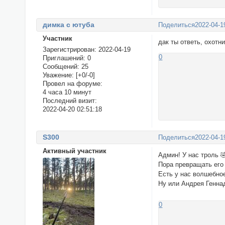
димка с ютуба
Поделиться
2022-04-1
Участник
дак ты ответь, охотн
Зарегистрирован
: 2022-04-19
0
Приглашений:
0
Сообщений:
25
Уважение:
[+0/-0]
Провел на форуме:
4 часа 10 минут
Последний визит:
2022-04-20 02:51:18
S300
Поделиться
2022-04-1
Активный участник
Админ! У нас троль 
Пора превращать его 
Есть у нас волшебно
Ну или Андрея Геннад
0