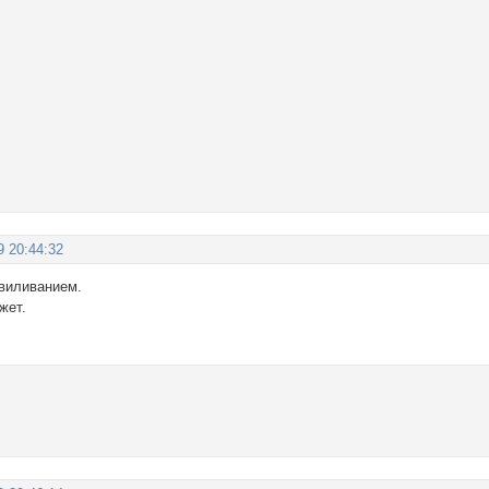
9 20:44:32
увиливанием.
жет.