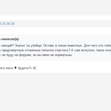
9 20:36:29
 написал(а):
 эмоций? Значит ты убийца. Оставь в покое животных. Для чего это тебе
 предсмертные отчаянные попытки спастись? А сам испытать такое хо
с не буду на форуме, но вы явно не нормальны.
кого леса 🌳 будете?» 🤣