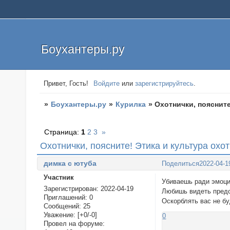
Боухантеры.ру
Привет, Гость!
Войдите
или
зарегистрируйтесь
.
»
Боухантеры.ру
»
Курилка
»
Охотнички, поясните
Страница:
1
2
3
»
Охотнички, поясните! Этика и культура охот
димка с ютуба
Поделиться
2022-04-1
Участник
Убиваешь ради эмоций
Зарегистрирован
: 2022-04-19
Любишь видеть предс
Приглашений:
0
Оскорблять вас не б
Сообщений:
25
Уважение:
[+0/-0]
0
Провел на форуме: