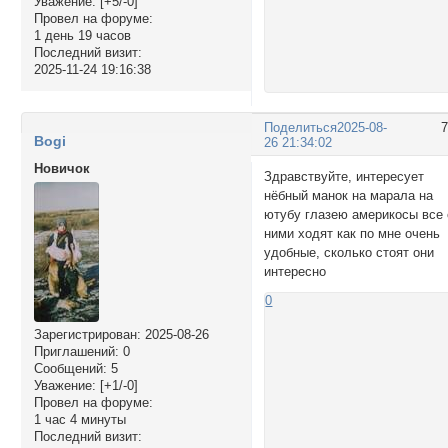
Уважение:
[+5/-0]
Провел на форуме:
1 день 19 часов
Последний визит:
2025-11-24 19:16:38
Поделиться
2025-08-
Bogi
26 21:34:02
Новичок
Здравствуйте, интересует
нёбный манок на марала на
ютубу глазею америкосы все 
ними ходят как по мне очень
удобные, сколько стоят они
интересно
0
Зарегистрирован
: 2025-08-26
Приглашений:
0
Сообщений:
5
Уважение:
[+1/-0]
Провел на форуме:
1 час 4 минуты
Последний визит: