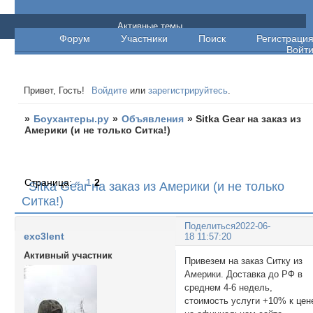
Боухантеры.ру
Активные темы
Форум
Участники
Поиск
Регистраци
Войт
Привет, Гость!
Войдите
или
зарегистрируйтесь
.
»
Боухантеры.ру
»
Объявления
»
Sitka Gear на заказ из
Америки (и не только Ситка!)
Страница:
«
1
2
Sitka Gear на заказ из Америки (и не только
Ситка!)
Поделиться
2022-06-
exc3lent
18 11:57:20
Активный участник
Привезем на заказ Ситку из
Америки. Доставка до РФ в
среднем 4-6 недель,
стоимость услуги +10% к цен