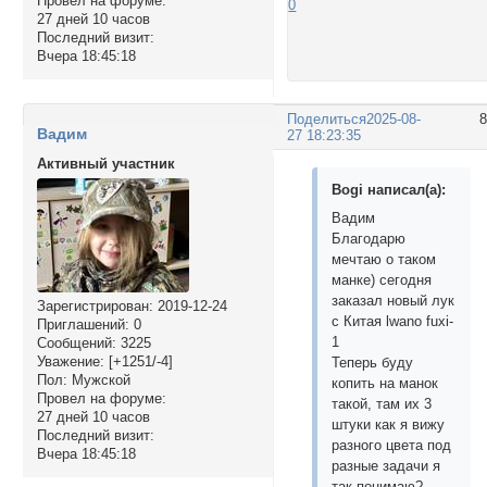
Провел на форуме:
0
27 дней 10 часов
Последний визит:
Вчера 18:45:18
Поделиться
2025-08-
Вадим
27 18:23:35
Активный участник
Bogi написал(а):
Вадим
Благодарю
мечтаю о таком
манке) сегодня
заказал новый лук
Зарегистрирован
: 2019-12-24
с Китая lwano fuxi-
Приглашений:
0
1
Сообщений:
3225
Уважение:
[+1251/-4]
Теперь буду
Пол:
Мужской
копить на манок
Провел на форуме:
такой, там их 3
27 дней 10 часов
штуки как я вижу
Последний визит:
разного цвета под
Вчера 18:45:18
разные задачи я
так понимаю?