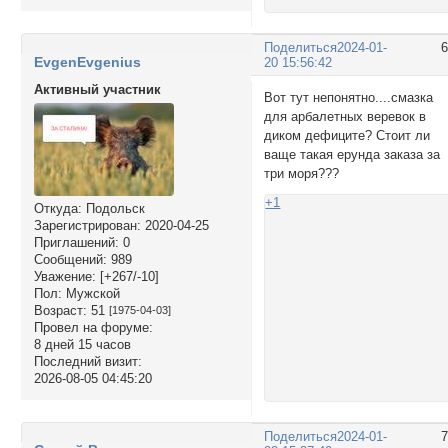
Поделиться
2024-01-
EvgenEvgenius
20 15:56:42
Активный участник
Вот тут непонятно....смазка
для арбалетных веревок в
диком дефиците? Стоит ли
ваще такая ерунда заказа за
три моря???
+1
Откуда:
Подольск
Зарегистрирован
: 2020-04-25
Приглашений:
0
Сообщений:
989
Уважение:
[+267/-10]
Пол:
Мужской
Возраст:
51
[1975-04-03]
Провел на форуме:
8 дней 15 часов
Последний визит:
2026-08-05 04:45:20
Поделиться
2024-01-