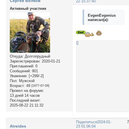
Сергей Волков
22 15:37:40
Активный участник
EvgenEvgenius
написал(а):
0
Откуда:
Долгопрудный
Зарегистрирован
: 2020-01-21
Приглашений:
0
Сообщений:
901
Уважение:
[+299/-2]
Пол:
Мужской
Возраст:
49
[1977-07-09]
Провел на форуме:
13 дней 14 часов
Последний визит:
2025-08-22 21:11:32
Поделиться
2024-01-
Atreides
23 01:06:04