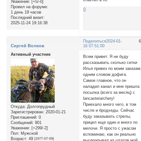
Уважение:
[+5/-0]
Провел на форуме:
0
1 день 19 часов
Последний визит:
2025-11-24 19:16:38
Поделиться
2024-01-
Сергей Волков
16 07:51:00
Активный участник
Всем привет. Я не буду
рассказывать сколько ситки
Илья привез по моим заказам
одним словом дофига.
Самое главное, что он
наладил канал и мне пришла
посылка (всего за месяц) с
lancasterarchery!
Приехало много чего, в том
Откуда:
Долгопрудный
числе и бродхеды. Сейчас
Зарегистрирован
: 2020-01-21
буду заказывать стрелы,
Приглашений:
0
прицел еще один и много по
Сообщений:
901
Уважение:
[+299/-2]
мелочи. Я просто с ужасом
Пол:
Мужской
вспоминаю, как он реально
Возраст:
49
[1977-07-09]
выцарапывал из штатов мой