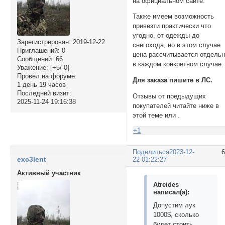
на официальном сайте.
Также имеем возможность
привезти практически что
угодно, от одежды до
Зарегистрирован
: 2019-12-22
снегохода, но в этом случае
Приглашений:
0
цена рассчитывается отдель
Сообщений:
66
в каждом конкретном случае.
Уважение:
[+5/-0]
Провел на форуме:
Для заказа пишите в ЛС.
1 день 19 часов
Последний визит:
Отзывы от предыдущих
2025-11-24 19:16:38
покупателей читайте ниже в
этой теме или
.
+1
Поделиться
2023-12-
exc3lent
22 01:22:27
Активный участник
Atreides
написал(а):
Допустим лук
1000$, сколько
будет стоить