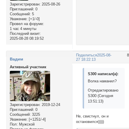
Зарегистрирован
: 2025-08-26
Приглашений:
0
Сообщений:
5
Уважение:
[+1/-0]
Провел на форуме:
1 час 4 минуты
Последний визит:
2025-08-28 08:19:52
Поделиться
2025-08-
Вадим
27 18:22:13
Активный участник
S300 написал(а):
Волка наманил?
Отредактировано
S300 (Сегодня
13:51:13)
Зарегистрирован
: 2019-12-24
Приглашений:
0
Сообщений:
3225
Не, свистнул, он и
Уважение:
[+1251/-4]
остановился)))))
Пол:
Мужской