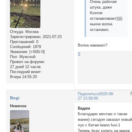
Очень рабочая
штука, даже
Козлов
останавливает)))))
нынче волка
остановил.
Откуда:
Москва
Зарегистрирован
: 2021-07-23
Приглашений:
0
Волка наманил?
Сообщений:
1979
Уважение:
[+505/-0]
0
Пол:
Мужской
Провел на форуме:
27 дней 12 часов
Последний визит:
Вчера 14:55:20
Поделиться
2025-08-
Bogi
27 13:58:09
Новичок
Вадим
Благодарю мечтаю о таком
манке) сегодня заказал новы
лук с Китая lwano fuxi-1
Теперь буду копить на манок