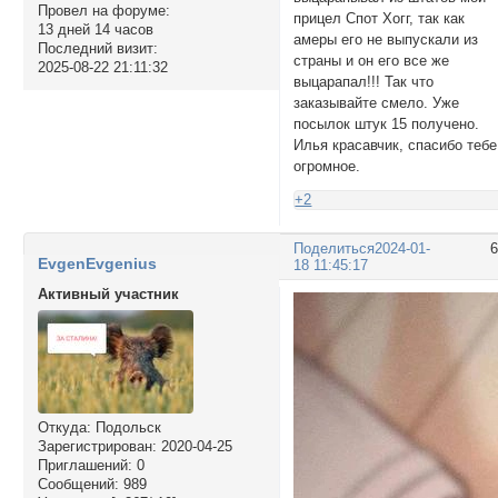
Провел на форуме:
прицел Спот Хогг, так как
13 дней 14 часов
амеры его не выпускали из
Последний визит:
страны и он его все же
2025-08-22 21:11:32
выцарапал!!! Так что
заказывайте смело. Уже
посылок штук 15 получено.
Илья красавчик, спасибо тебе
огромное.
+2
Поделиться
2024-01-
EvgenEvgenius
18 11:45:17
Активный участник
Откуда:
Подольск
Зарегистрирован
: 2020-04-25
Приглашений:
0
Сообщений:
989