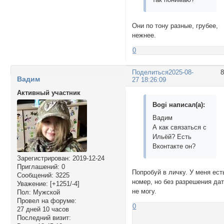
Они по тону разные, грубее,
нежнее.
0
Поделиться
2025-08-
Вадим
27 18:26:09
Активный участник
Bogi написал(а):
Вадим
А как связаться с
Ильёй? Есть
Вконтакте он?
Зарегистрирован
: 2019-12-24
Приглашений:
0
Попробуй в личку. У меня ест
Сообщений:
3225
номер, но без разрешения да
Уважение:
[+1251/-4]
не могу.
Пол:
Мужской
Провел на форуме:
0
27 дней 10 часов
Последний визит: