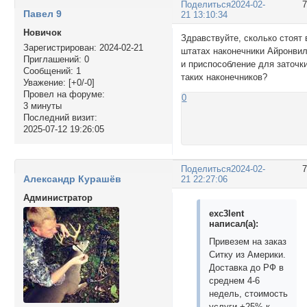
Поделиться
2024-02-
Павел 9
21 13:10:34
Новичок
Здравствуйте, сколько стоят 
Зарегистрирован
: 2024-02-21
штатах наконечники Айронви
Приглашений:
0
и приспособление для заточк
Сообщений:
1
таких наконечников?
Уважение:
[+0/-0]
Провел на форуме:
0
3 минуты
Последний визит:
2025-07-12 19:26:05
Поделиться
2024-02-
Александр Курашёв
21 22:27:06
Администратор
exc3lent
написал(а):
Привезем на заказ
Ситку из Америки.
Доставка до РФ в
среднем 4-6
недель, стоимость
услуги +25% к