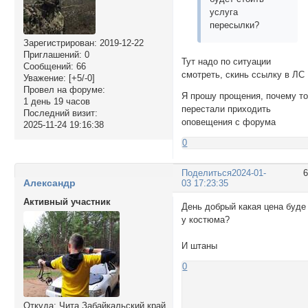
услуга
пересылки?
Зарегистрирован
: 2019-12-22
Приглашений:
0
Тут надо по ситуации
Сообщений:
66
смотреть, скинь ссылку в ЛС
Уважение:
[+5/-0]
Провел на форуме:
Я прошу прощения, почему т
1 день 19 часов
перестали приходить
Последний визит:
оповещения с форума
2025-11-24 19:16:38
0
Поделиться
2024-01-
Александр
03 17:23:35
Активный участник
День добрый какая цена буде
у костюма?
И штаны
0
Откуда:
Чита Забайкальский край