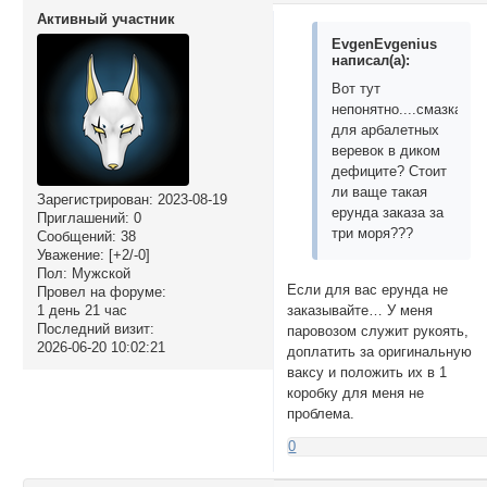
Активный участник
EvgenEvgenius
написал(а):
Вот тут
непонятно....смазка
для арбалетных
веревок в диком
дефиците? Стоит
ли ваще такая
Зарегистрирован
: 2023-08-19
ерунда заказа за
Приглашений:
0
три моря???
Сообщений:
38
Уважение:
[+2/-0]
Пол:
Мужской
Если для вас ерунда не
Провел на форуме:
1 день 21 час
заказывайте… У меня
Последний визит:
паровозом служит рукоять,
2026-06-20 10:02:21
доплатить за оригинальную
ваксу и положить их в 1
коробку для меня не
проблема.
0