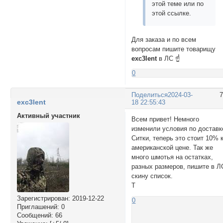
этой теме или по
этой ссылке.
Для заказа и по всем
вопросам пишите товарищу
exc3lent
в ЛС ☝
0
Поделиться
2024-03-
exc3lent
18 22:55:43
Активный участник
Всем привет! Немного
изменили условия по доставк
Ситки, теперь это стоит 10% 
американской цене. Так же
много шмотья на остатках,
разных размеров, пишите в Л
скину список.
Т
Зарегистрирован
: 2019-12-22
0
Приглашений:
0
Сообщений:
66