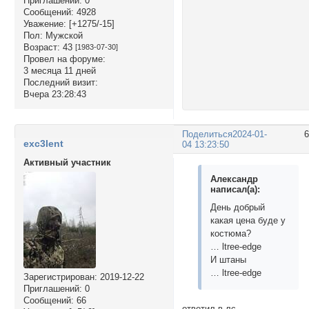
Приглашений:
0
Сообщений:
4928
Уважение:
[+1275/-15]
Пол:
Мужской
Возраст:
43
[1983-07-30]
Провел на форуме:
3 месяца 11 дней
Последний визит:
Вчера 23:28:43
Поделиться
2024-01-
exc3lent
04 13:23:50
Активный участник
Александр
написал(а):
День добрый
какая цена буде у
костюма?
… ltree-edge
И штаны
… ltree-edge
Зарегистрирован
: 2019-12-22
Приглашений:
0
Сообщений:
66
ответил в лс