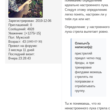
пониманию определение
идеально настроенного лука.
Следуя этому определению
легко понять, настроен ли у
тебя лук или нет.
Зарегистрирован
: 2019-12-06
Приглашений:
0
Определение: у настроенного
Сообщений:
4928
лука стрела вылетает ровно.
Уважение:
[+1275/-15]
Пол:
Мужской
Возраст:
43
[1983-07-30]
ОлегычЪ
Провел на форуме:
написал(а):
3 месяца 11 дней
пристреляй
Последний визит:
прицел четко под
Вчера 23:28:43
броды, а при
тренировке
филдами можешь
стрелять по
поправкам и
отрабатывать
группу.
Ты ж понимаешь, что из
ненастроенного лука стрела 