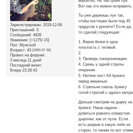
вероятно, НЕ настроен лук.
Вот как это можно исправить:
Ты уже держишь лук так,
чтобы костяшки были под 45
Зарегистрирован
: 2019-12-06
градусов к рукояти? Если да,
Приглашений:
0
то сделай следующее:
Сообщений:
4928
Уважение:
[+1275/-15]
1. Верни блоки в одну
Пол:
Мужской
плоскость с тетивой.
Возраст:
43
[1983-07-30]
2.
Провел на форуме:
3. Проверь синхронизацию.
3 месяца 11 дней
4. Срежь у одной стрелы
Последний визит:
оперение.
Вчера 23:28:43
5. Натяни лист А4 бумаги
перед мишенью.
6. Стрельни сквозь бумагу
голой стрелой с одного метра
Дальше смотрим на дырку на
бумаге. Наша задача -
добиться ровного отверстия-
дырочки, как от пули. Если
есть разрыв в какую либо из
сторон, то чиним по вот этим