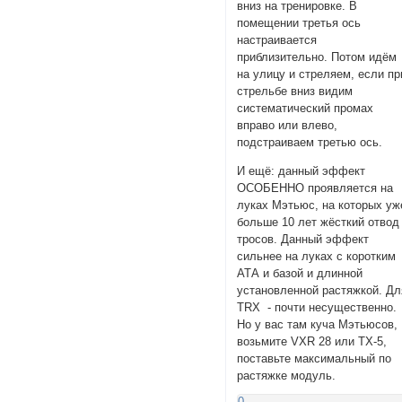
вниз на тренировке. В
помещении третья ось
настраивается
приблизительно. Потом идём
на улицу и стреляем, если пр
стрельбе вниз видим
систематический промах
вправо или влево,
подстраиваем третью ось.
И ещё: данный эффект
ОСОБЕННО проявляется на
луках Мэтьюс, на которых уж
больше 10 лет жёсткий отвод
тросов. Данный эффект
сильнее на луках с коротким
АТА и базой и длинной
установленной растяжкой. Дл
TRX - почти несущественно.
Но у вас там куча Мэтьюсов,
возьмите VXR 28 или TX-5,
поставьте максимальный по
растяжке модуль.
0