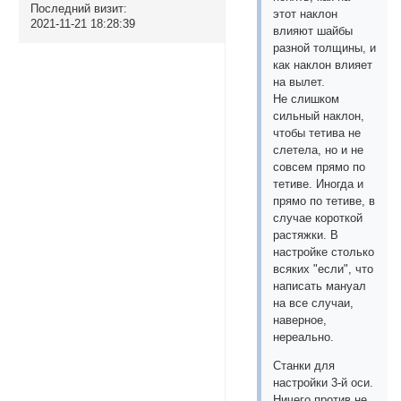
Последний визит:
этот наклон
2021-11-21 18:28:39
влияют шайбы
разной толщины, и
как наклон влияет
на вылет.
Не слишком
сильный наклон,
чтобы тетива не
слетела, но и не
совсем прямо по
тетиве. Иногда и
прямо по тетиве, в
случае короткой
растяжки. В
настройке столько
всяких "если", что
написать мануал
на все случаи,
наверное,
нереально.
Станки для
настройки 3-й оси.
Ничего против не