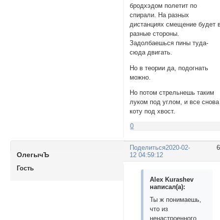
бродхэдом полетит по
спирали. На разных
дистанциях смещение будет 
разные стороны.
Задолбаешься пины туда-
сюда двигать.
Но в теории да, подогнать
можно.
Но потом стрельнешь таким
луком под углом, и все снова
коту под хвост.
0
Поделиться
2020-02-
ОлегычЪ
12 04:59:12
Гость
Alex Kurashev
написал(а):
Ты ж понимаешь,
что из
ненастроенного