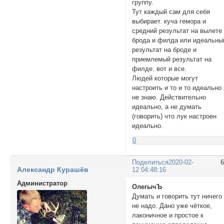
группу.
Тут каждый сам для себя
выбирает. куча гемора и
средний результат на вылете
брода и филда или идеальны
результат на броде и
приемлемый результат на
филде. вот и все.
Людей которые могут
настроить и то и то идеально
не знаю. Действительно
идеально, а не думать
(говорить) что лук настроен
идеально.
0
Поделиться
2020-02-
Александр Курашёв
12 04:48:16
Администратор
ОлегычЪ
Думать и говорить тут ничего
не надо. Дано уже чёткое,
лаконичное и простое к