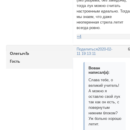
(без разрыва, без закидона),
тогда лук можно считать
настроенным идеально. Тогда
мы знаем, что даже
неоперенная стрела летит
всегда ровно.
+4
Поделиться
2020-02-
ОлегычЪ
11 19:13:11
Гость
Вован
написал(а):
Слава тебе, о
великий учитель!
А можно я
оставлю свой лук
так как он есть, с
повернутым
нижним блоком?
Уж больно хорошо
летит.