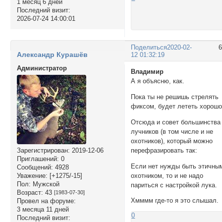
1 месяц 6 дней
Последний визит:
2026-07-24 14:00:01
Поделиться
2020-02-
Александр Курашёв
12 01:32:19
Администратор
Владимир
А я объясню, как.
Пока ты не решишь стрелять
фиксом, будет лететь хорошо
Отсюда и совет большинства
лучников (в том числе и не
охотников), который можно
Зарегистрирован
: 2019-12-06
перефразировать так:
Приглашений:
0
Если нет нужды быть этичны
Сообщений:
4928
охотником, то и не надо
Уважение:
[+1275/-15]
Пол:
Мужской
париться с настройкой лука.
Возраст:
43
[1983-07-30]
Хмммм где-то я это слышал.
Провел на форуме:
3 месяца 11 дней
0
Последний визит: