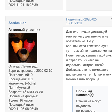
Последний визит:
2021-11-21 18:28:39
Поделиться
2020-02-
Sardaukar
13 11:21:11
Активный участник
Для охотничьих дистанций
многое несущественно и не
обязательно. Но у
большинства критиков луки
тут - самый топ охот.сегмента
Получается, купить такой лук
и стрелять из него не
идеально настроенного?
Откуда:
Ленинград
Добывать это не помешаеют,
Зарегистрирован
: 2020-02-10
дистанции не те. Ну так и лук
Приглашений:
0
можно взять попроще.
Сообщений:
101
Уважение:
[+53/-2]
Пол:
Мужской
РобинГад
Возраст:
43
[1983-01-01]
написал(а):
Провел на форуме:
1 день 16 часов
Станки не могут
Последний визит:
выдавать
2020-11-03 08:03:49
погрешность.