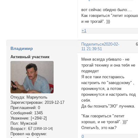
вот сейчас обидно было....
Как говориться "летит хорошо
и не трогай". )))
+1
Поделиться
2020-02-
Владимир
11 21:39:51
Активный участник
Меня всегда убивало - не
трогай технику и она тебя не
подведет
Я все таки постараюсь
настроить по "заводскому" ,
проникнутся, а потом
проникнутся и настроить под
Откуда:
Мариуполь
себя.
Зарегистрирован
: 2019-12-17
Да бы познать"ЗЮ" лучника.
Приглашений:
0
Сообщений:
1345
"Как говориться "летит
Уважение:
[+284/-2]
хорошо, и не трогай". )))"
Пол:
Мужской
ОлегычЪ, это как?
Возраст:
67
[1958-10-14]
Провел на форуме:
0