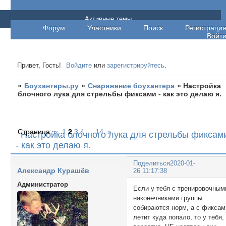
Боухантеры.ру
Активные темы
Форум
Участники
Поиск
Регистраци
Войт
Привет, Гость!
Войдите
или
зарегистрируйтесь
.
»
Боухантеры.ру
»
Снаряжение боухантера
»
Настройка
блочного лука для стрельбы фиксами - как это делаю я.
Страница:
«
1
2
3
4
…
14
»
Настройка блочного лука для стрельбы фиксам
- как это делаю я.
Поделиться
2020-01-
Александр Курашёв
26 11:17:38
Администратор
Если у тебя с тренировочным
наконечниками группы
собираются норм, а с фиксам
летит куда попало, то у тебя,