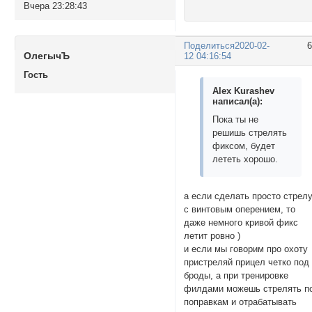
Вчера 23:28:43
Поделиться
2020-02-
ОлегычЪ
12 04:16:54
Гость
Alex Kurashev
написал(а):
Пока ты не
решишь стрелять
фиксом, будет
лететь хорошо.
а если сделать просто стрел
с винтовым оперением, то
даже немного кривой фикс
летит ровно )
и если мы говорим про охоту
пристреляй прицел четко под
броды, а при тренировке
филдами можешь стрелять п
поправкам и отрабатывать