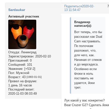
Поделиться
2020-02-
Sardaukar
13 11:54:47
Активный участник
Владимир
написал(а):
Вот теперь, кто бы
рассказал как Dual
Cam настраивать.
По полочкам
разложил, что,
Откуда:
Ленинград
для чего, как.
Зарегистрирован
: 2020-02-10
Начиная от спеков
Приглашений:
0
и до мерседеса.
Сообщений:
101
Уважение:
[+53/-2]
Особенно если
Пол:
Мужской
блоки в ноль
Возраст:
43
[1983-01-01]
поставить не
Провел на форуме:
удается, йоки
1 день 16 часов
трет.
Последний визит:
2020-11-03 08:03:49
Лук какой у вас конкретно?
Bear Cruzer G2? Сделать йок