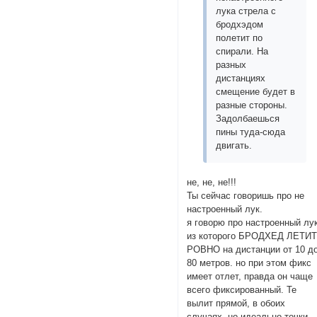
лука стрела с
бродхэдом
полетит по
спирали. На
разных
дистанциях
смещение будет в
разные стороны.
Задолбаешься
пины туда-сюда
двигать.
не, не, не!!!
Ты сейчас говоришь про не
настроенный лук.
я говорю про настроенный лук
из которого БРОДХЕД ЛЕТИ
РОВНО на дистанции от 10 д
80 метров. но при этом фикс
имеет отлет, правда он чаще
всего фиксированный. Те
вылит прямой, в обоих
случаях, но идеально точки