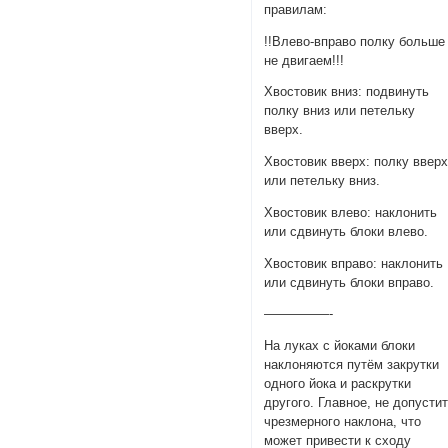
правилам:
!!Влево-вправо полку больше
не двигаем!!!
Хвостовик вниз: подвинуть
полку вниз или петельку
вверх.
Хвостовик вверх: полку ввер
или петельку вниз.
Хвостовик влево: наклонить
или сдвинуть блоки влево.
Хвостовик вправо: наклонить
или сдвинуть блоки вправо.
—————-
На луках с йоками блоки
наклоняются путём закрутки
одного йока и раскрутки
другого. Главное, не допусти
чрезмерного наклона, что
может привести к сходу