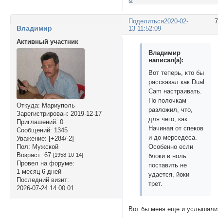
Поделиться
2020-02-
Владимир
13 11:52:09
Активный участник
Владимир
написал(а):
Вот теперь, кто бы
рассказал как Dual
Cam настраивать.
По полочкам
Откуда:
Мариуполь
разложил, что,
Зарегистрирован
: 2019-12-17
для чего, как.
Приглашений:
0
Начиная от спеков
Сообщений:
1345
и до мерседеса.
Уважение:
[+284/-2]
Пол:
Мужской
Особенно если
Возраст:
67
[1958-10-14]
блоки в ноль
Провел на форуме:
поставить не
1 месяц 6 дней
удается, йоки
Последний визит:
трет.
2026-07-24 14:00:01
Вот бы меня еще и услышали