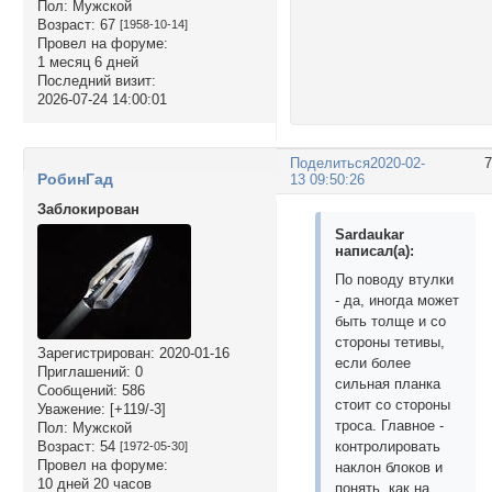
Пол:
Мужской
Возраст:
67
[1958-10-14]
Провел на форуме:
1 месяц 6 дней
Последний визит:
2026-07-24 14:00:01
Поделиться
2020-02-
РобинГад
13 09:50:26
Заблокирован
Sardaukar
написал(а):
По поводу втулки
- да, иногда может
быть толще и со
стороны тетивы,
Зарегистрирован
: 2020-01-16
если более
Приглашений:
0
сильная планка
Сообщений:
586
стоит со стороны
Уважение:
[+119/-3]
троса. Главное -
Пол:
Мужской
Возраст:
54
контролировать
[1972-05-30]
Провел на форуме:
наклон блоков и
10 дней 20 часов
понять, как на