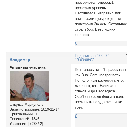
проверяется отвесом),
проверил уровень.
Растянулся, направил лук
вниз - если пузырёк уплыл,
подстроил 3ю ось. Остально
стрельбой. Без лишних
железок.
0
Поделиться
2020-02-
Владимир
13 09:08:02
Активный участник
Вот теперь, кто бы рассказал
как Dual Cam настраивать.
По полочкам разложил, что,
для чего, как. Начиная от
спеков и до мерседеса.
Особенно если блоки в ноль
поставить не удается, йоки
Откуда:
Мариуполь
трет.
Зарегистрирован
: 2019-12-17
Приглашений:
0
0
Сообщений:
1345
Уважение:
[+284/-2]