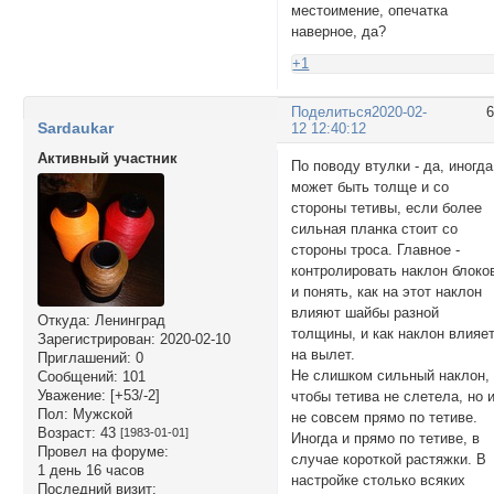
местоимение, опечатка
наверное, да?
+1
Поделиться
2020-02-
Sardaukar
12 12:40:12
Активный участник
По поводу втулки - да, иногда
может быть толще и со
стороны тетивы, если более
сильная планка стоит со
стороны троса. Главное -
контролировать наклон блоко
и понять, как на этот наклон
влияют шайбы разной
Откуда:
Ленинград
толщины, и как наклон влияе
Зарегистрирован
: 2020-02-10
на вылет.
Приглашений:
0
Не слишком сильный наклон,
Сообщений:
101
Уважение:
[+53/-2]
чтобы тетива не слетела, но 
Пол:
Мужской
не совсем прямо по тетиве.
Возраст:
43
[1983-01-01]
Иногда и прямо по тетиве, в
Провел на форуме:
случае короткой растяжки. В
1 день 16 часов
настройке столько всяких
Последний визит: