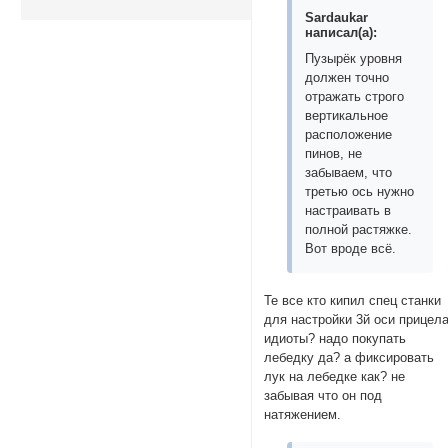
Sardaukar
написал(а):
Пузырёк уровня
должен точно
отражать строго
вертикальное
расположение
пинов, не
забываем, что
третью ось нужно
настраивать в
полной растяжке.
Вот вроде всё.
Те все кто кипил спец станки
для настройки 3й оси прицел
идиоты? надо покупать
лебедку да? а фиксировать
лук на лебедке как? не
забывая что он под
натяжением.