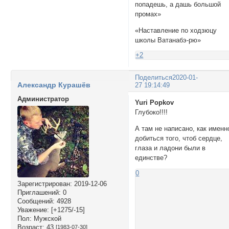
попадешь, а дашь большой
промах»
«Наставление по ходзюцу
школы Ватанабэ-рю»
+2
Поделиться
2020-01-
Александр Курашёв
27 19:14:49
Администратор
Yuri Popkov
Глубоко!!!!
А там не написано, как именн
добиться того, чтоб сердце,
глаза и ладони были в
единстве?
0
Зарегистрирован
: 2019-12-06
Приглашений:
0
Сообщений:
4928
Уважение:
[+1275/-15]
Пол:
Мужской
Возраст:
43
[1983-07-30]