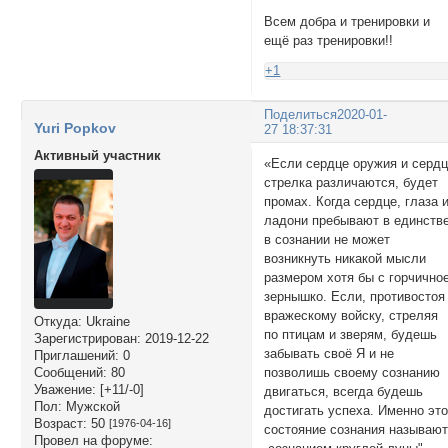
Всем добра и тренировки и
ещё раз тренировки!!
+1
Поделиться
2020-01-
Yuri Popkov
27 18:37:31
Активный участник
«Если сердце оружия и серд
стрелка различаются, будет
промах. Когда сердце, глаза 
ладони пребывают в единстве
в сознании не может
возникнуть никакой мысли
размером хотя бы с горчично
зернышко. Если, противостоя
вражескому войску, стреляя
Откуда:
Ukraine
по птицам и зверям, будешь
Зарегистрирован
: 2019-12-22
забывать своё Я и не
Приглашений:
0
позволишь своему сознанию
Сообщений:
80
Уважение:
[+11/-0]
двигаться, всегда будешь
Пол:
Мужской
достигать успеха. Именно эт
Возраст:
50
[1976-04-16]
состояние сознания называю
Провел на форуме: