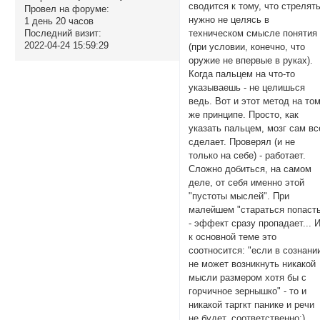
сводится к тому, что стрелят
Провел на форуме:
нужно не целясь в
1 день 20 часов
Последний визит:
техническом смысле понятия
2022-04-24 15:59:29
(при условии, конечно, что
оружие не впервые в руках).
Когда пальцем на что-то
указываешь - не целишься
ведь. Вот и этот метод на то
же принципе. Просто, как
указать пальцем, мозг сам вс
сделает. Проверял (и не
только на себе) - работает.
Сложно добиться, на самом
деле, от себя именно этой
"пустоты мыслей". При
малейшем "стараться попаст
- эффект сразу пропадает... 
к основной теме это
соотносится: "если в сознани
не может возникнуть никакой
мысли размером хотя бы с
горчичное зернышко" - то и
никакой таргкт панике и речи
не будет, соответственно:)