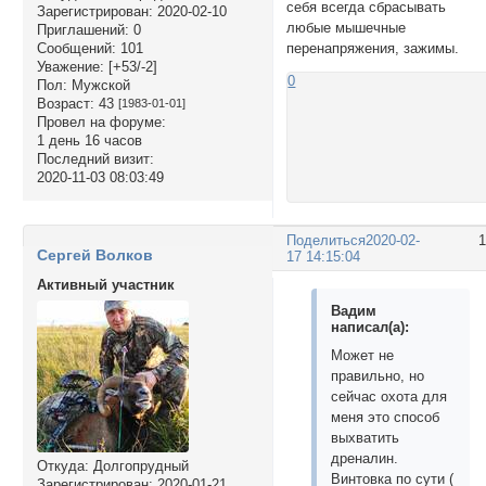
себя всегда сбрасывать
Зарегистрирован
: 2020-02-10
любые мышечные
Приглашений:
0
перенапряжения, зажимы.
Сообщений:
101
Уважение:
[+53/-2]
0
Пол:
Мужской
Возраст:
43
[1983-01-01]
Провел на форуме:
1 день 16 часов
Последний визит:
2020-11-03 08:03:49
Поделиться
2020-02-
Сергей Волков
17 14:15:04
Активный участник
Вадим
написал(а):
Может не
правильно, но
сейчас охота для
меня это способ
выхватить
дреналин.
Откуда:
Долгопрудный
Винтовка по сути (
Зарегистрирован
: 2020-01-21