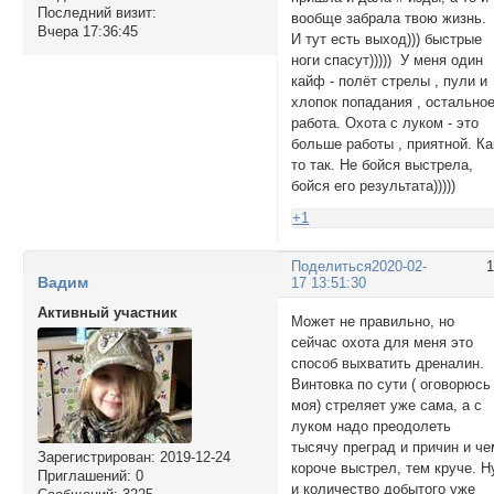
Последний визит:
вообще забрала твою жизнь.
Вчера 17:36:45
И тут есть выход))) быстрые
ноги спасут))))) У меня один
кайф - полёт стрелы , пули и
хлопок попадания , остально
работа. Охота с луком - это
больше работы , приятной. Ка
то так. Не бойся выстрела,
бойся его результата)))))
+1
Поделиться
2020-02-
Вадим
17 13:51:30
Активный участник
Может не правильно, но
сейчас охота для меня это
способ выхватить дреналин.
Винтовка по сути ( оговорюсь 
моя) стреляет уже сама, а с
луком надо преодолеть
тысячу преград и причин и че
Зарегистрирован
: 2019-12-24
короче выстрел, тем круче. Н
Приглашений:
0
и количество добытого уже