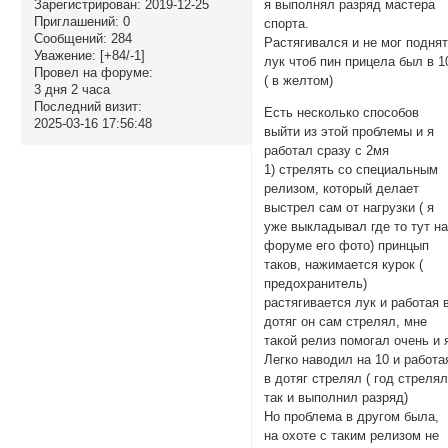
Зарегистрирован
: 2019-12-25
я выполнял разряд мастера
Приглашений:
0
спорта.
Сообщений:
284
Растягивался и не мог подня
Уважение:
[+84/-1]
лук чтоб пин прицела был в 1
Провел на форуме:
( в желтом)
3 дня 2 часа
Последний визит:
Есть несколько способов
2025-03-16 17:56:48
выйти из этой проблемы и я
работал сразу с 2мя
1) стрелять со специальным
релизом, который делает
выстрел сам от нагрузки ( я
уже выкладывал где то тут н
форуме его фото) принцып
таков, нажимается курок (
предохранитель)
растягивается лук и работая 
дотяг он сам стрелял, мне
такой релиз помогал очень и 
Легко наводил на 10 и работа
в дотяг стрелял ( год стреля
так и выполнил разряд)
Но проблема в другом была,
на охоте с таким релизом не