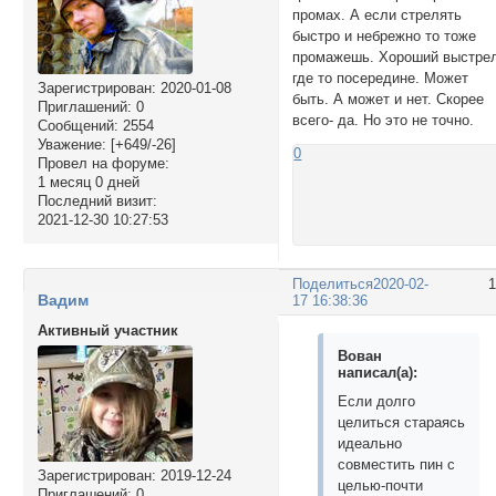
промах. А если стрелять
быстро и небрежно то тоже
промажешь. Хороший выстре
где то посередине. Может
Зарегистрирован
: 2020-01-08
быть. А может и нет. Скорее
Приглашений:
0
всего- да. Но это не точно.
Сообщений:
2554
Уважение:
[+649/-26]
0
Провел на форуме:
1 месяц 0 дней
Последний визит:
2021-12-30 10:27:53
Поделиться
2020-02-
Вадим
17 16:38:36
Активный участник
Вован
написал(а):
Если долго
целиться стараясь
идеально
совместить пин с
Зарегистрирован
: 2019-12-24
целью-почти
Приглашений:
0