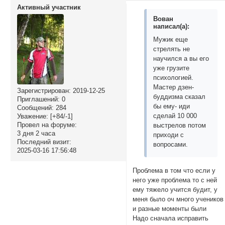
Активный участник
Вован
написал(а):
Мужик еще
стрелять не
научился а вы его
уже грузите
психологией.
Мастер дзен-
Зарегистрирован
: 2019-12-25
буддизма сказал
Приглашений:
0
бы ему- иди
Сообщений:
284
сделай 10 000
Уважение:
[+84/-1]
Провел на форуме:
выстрелов потом
3 дня 2 часа
приходи с
Последний визит:
вопросами.
2025-03-16 17:56:48
Проблема в том что если у
него уже проблема то с ней
ему тяжело учится будит, у
меня было оч много учеников
и разные моменты были
Надо сначала исправить