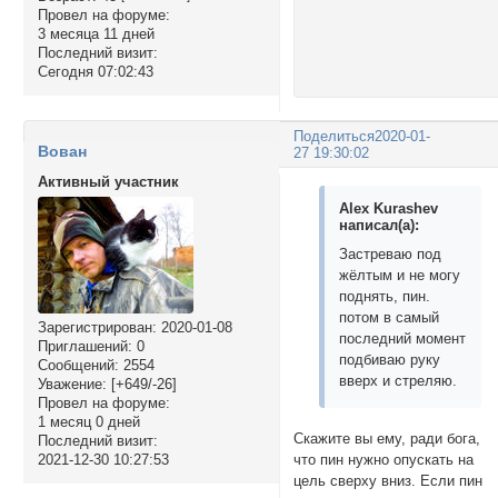
Провел на форуме:
3 месяца 11 дней
Последний визит:
Сегодня 07:02:43
Поделиться
2020-01-
Вован
27 19:30:02
Активный участник
Alex Kurashev
написал(а):
Застреваю под
жёлтым и не могу
поднять, пин.
потом в самый
Зарегистрирован
: 2020-01-08
последний момент
Приглашений:
0
подбиваю руку
Сообщений:
2554
вверх и стреляю.
Уважение:
[+649/-26]
Провел на форуме:
1 месяц 0 дней
Скажите вы ему, ради бога,
Последний визит:
что пин нужно опускать на
2021-12-30 10:27:53
цель сверху вниз. Если пин