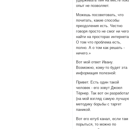
удерживать пин на месте пок
опыт не позволяет.
Можешь посоветовать, что
почитать, какие способы
преодоления есть. Честно
говоря просто не смог ни чего
найти на просторах интернета
О том что проблема есть,
полно. А о том как решать -
ничего.»
Вот мой ответ Ивану.
Возможно, кому-то будет эта
информация полезной:
Привет. Есть один такой
человек - его зовут Джоел
Тёрнер. Так вот он разработа
(на мой взгляд самую лучшу
методику борьбы с таргет
паникой.
Вот его ютуб канал, если там
порыться, то можно по