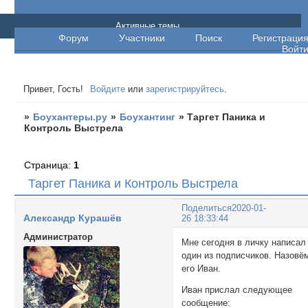
Боухантеры.ру
Активные темы
Форум
Участники
Поиск
Регистраци
Войт
Привет, Гость!
Войдите
или
зарегистрируйтесь
.
»
Боухантеры.ру
»
Боухантинг
»
Таргет Паника и
Контроль Выстрела
Страница:
1
Таргет Паника и Контроль Выстрела
Поделиться
2020-01-
Александр Курашёв
26 18:33:44
Администратор
Мне сегодня в личку написал
один из подписчиков. Назовё
его Иван.
Иван прислал следующее
сообщение: