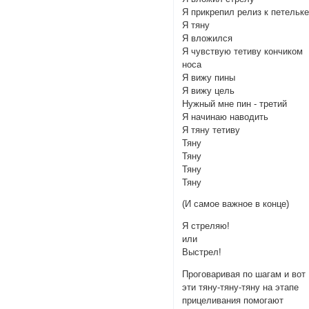
Я прикрепил релиз к петельк
Я тяну
Я вложился
Я чувствую тетиву кончиком
носа
Я вижу пины
Я вижу цель
Нужный мне пин - третий
Я начинаю наводить
Я тяну тетиву
Тяну
Тяну
Тяну
Тяну
(И самое важное в конце)
Я стреляю!
или
Выстрел!
Проговаривая по шагам и вот
эти тяну-тяну-тяну на этапе
прицеливания помогают