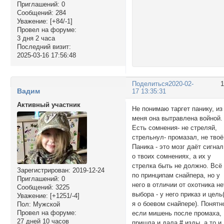
Приглашений:
0
Сообщений:
284
Уважение:
[+84/-1]
Провел на форуме:
3 дня 2 часа
Последний визит:
2025-03-16 17:56:48
Поделиться
2020-02-
Вадим
17 13:35:31
Активный участник
Не понимаю таргет панику, из
меня она вытравлена войной.
Есть сомнения- не стреляй,
стрельнул- промазал, не твоё
Паника - это мозг даёт сигнал
о твоих сомнениях, а их у
стрелка быть не должно. Всё
Зарегистрирован
: 2019-12-24
по принципам снайпера, но у
Приглашений:
0
него в отличии от охотника не
Сообщений:
3225
выбора - у него приказ и цель
Уважение:
[+1251/-4]
я о боевом снайпере). Понятн
Пол:
Мужской
Провел на форуме:
если мишень после промаха,
27 дней 10 часов
пришла и дала # изды, а то и