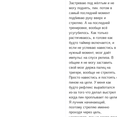
Застреваю под жёлтым и не
могу поднять, пин. потом в
самый последний момент
подбиваю руку вверх и
стреляю. А на последней
тренировке, вообще всё
усугубилось. Как только
растягиваюсь, в голове как
будто таймер включается, и
если не успеваю навестись в
нужный момент, мозг даёт
импульс на спуск релиза. В
общем я не могу заставить
свой мозг держа палец на
тригере, вообще не стрелять.
Просто навестись и постоять 
пином на цели. У меня как
будто рефлекс выработался
из-за того что делал выстрел
когда пин проплывает по цели
Я лучник начинающий,
поэтому стреляю именно
проходя через цель,