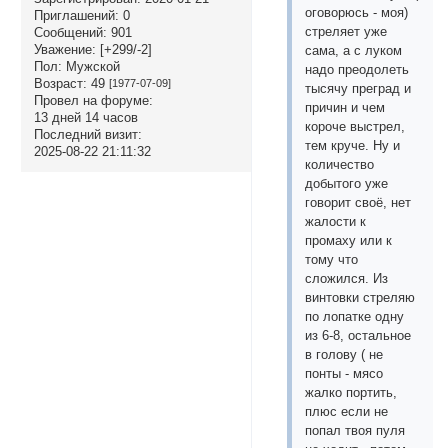
оговорюсь - моя)
Приглашений:
0
стреляет уже
Сообщений:
901
Уважение:
[+299/-2]
сама, а с луком
Пол:
Мужской
надо преодолеть
Возраст:
49
[1977-07-09]
тысячу преград и
Провел на форуме:
причин и чем
13 дней 14 часов
короче выстрел,
Последний визит:
тем круче. Ну и
2025-08-22 21:11:32
количество
добытого уже
говорит своё, нет
жалости к
промаху или к
тому что
сложился. Из
винтовки стреляю
по лопатке одну
из 6-8, остальное
в голову ( не
понты - мясо
жалко портить,
плюс если не
попал твоя пуля