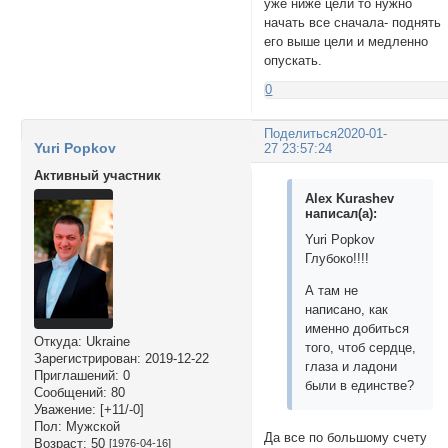
уже ниже цели то нужно
начать все сначала- поднять
его выше цели и медленно
опускать.
0
Поделиться
2020-01-
Yuri Popkov
27 23:57:24
Активный участник
Alex Kurashev
написал(а):
Yuri Popkov
Глубоко!!!!
А там не
написано, как
именно добиться
Откуда:
Ukraine
того, чтоб сердце,
Зарегистрирован
: 2019-12-22
глаза и ладони
Приглашений:
0
были в единстве?
Сообщений:
80
Уважение:
[+11/-0]
Пол:
Мужской
Да все по большому счету
Возраст:
50
[1976-04-16]