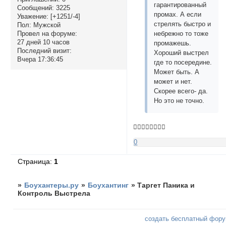
гарантированный
Сообщений:
3225
промах. А если
Уважение:
[+1251/-4]
стрелять быстро и
Пол:
Мужской
Провел на форуме:
небрежно то тоже
27 дней 10 часов
промажешь.
Последний визит:
Хороший выстрел
Вчера 17:36:45
где то посередине.
Может быть. А
может и нет.
Скорее всего- да.
Но это не точно.
👍🏻👍🏻👍🏻👍🏻
0
Страница:
1
»
Боухантеры.ру
»
Боухантинг
»
Таргет Паника и
Контроль Выстрела
создать бесплатный фор