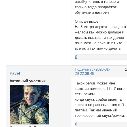
ошибку и глюк в голове и
только тогда продолжать
обучение и настрел
Описал выше
На 3 метра держать прицел в
желтом как можно дольше и
делать выстрел и так далее
пока мозг не привыкнет что
все ок и так можно делать
0
Поделиться
2020-01-
Pavel
29 22:39:48
Активный участник
Такой релиз может мне
кажется помочь с ТП. У него
есть режим
когда спуск срабатывает, а
крючок не расцепляется с D
петлёй. Так называемый
тренировочный спуск/режим.
0