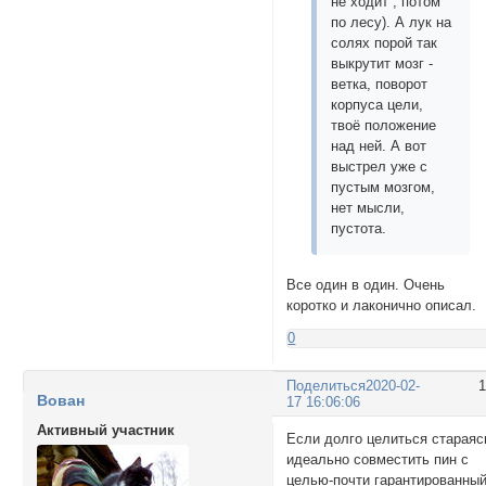
не ходит , потом
по лесу). А лук на
солях порой так
выкрутит мозг -
ветка, поворот
корпуса цели,
твоё положение
над ней. А вот
выстрел уже с
пустым мозгом,
нет мысли,
пустота.
Все один в один. Очень
коротко и лаконично описал.
0
Поделиться
2020-02-
Вован
17 16:06:06
Активный участник
Если долго целиться стараяс
идеально совместить пин с
целью-почти гарантированны