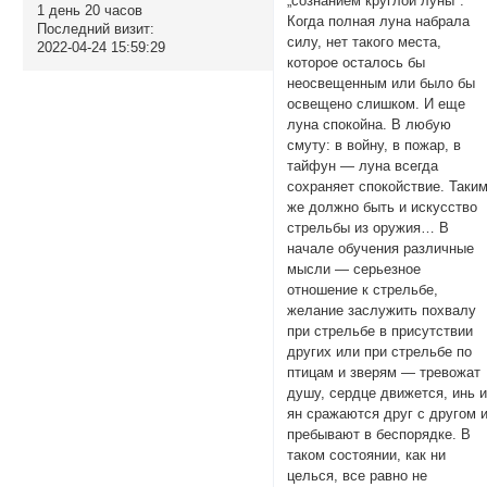
„сознанием круглой луны".
1 день 20 часов
Когда полная луна набрала
Последний визит:
силу, нет такого места,
2022-04-24 15:59:29
которое осталось бы
неосвещенным или было бы
освещено слишком. И еще
луна спокойна. В любую
смуту: в войну, в пожар, в
тайфун — луна всегда
сохраняет спокойствие. Таки
же должно быть и искусство
стрельбы из оружия… В
начале обучения различные
мысли — серьезное
отношение к стрельбе,
желание заслужить похвалу
при стрельбе в присутствии
других или при стрельбе по
птицам и зверям — тревожат
душу, сердце движется, инь 
ян сражаются друг с другом 
пребывают в беспорядке. В
таком состоянии, как ни
целься, все равно не