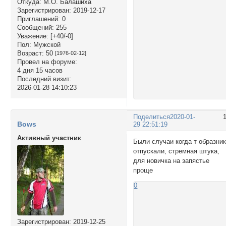
Откуда:
М.О. Балашиха
Зарегистрирован
: 2019-12-17
Приглашений:
0
Сообщений:
255
Уважение:
[+40/-0]
Пол:
Мужской
Возраст:
50
[1976-02-12]
Провел на форуме:
4 дня 15 часов
Последний визит:
2026-01-28 14:10:23
Поделиться
2020-01-
Bows
29 22:51:19
Активный участник
Были случаи когда т образни
отпускали, стремная штука,
для новичка на запястье
проще
0
Зарегистрирован
: 2019-12-25