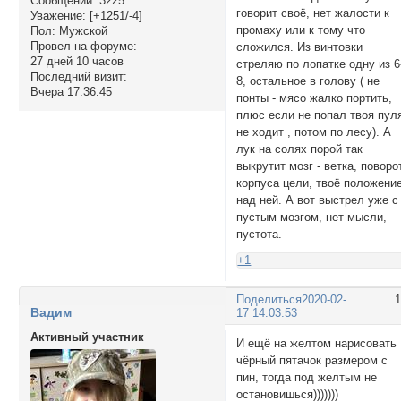
Сообщений:
3225
говорит своё, нет жалости к
Уважение:
[+1251/-4]
промаху или к тому что
Пол:
Мужской
Провел на форуме:
сложился. Из винтовки
27 дней 10 часов
стреляю по лопатке одну из 6
Последний визит:
8, остальное в голову ( не
Вчера 17:36:45
понты - мясо жалко портить,
плюс если не попал твоя пул
не ходит , потом по лесу). А
лук на солях порой так
выкрутит мозг - ветка, поворо
корпуса цели, твоё положени
над ней. А вот выстрел уже с
пустым мозгом, нет мысли,
пустота.
+1
Поделиться
2020-02-
Вадим
17 14:03:53
Активный участник
И ещё на желтом нарисовать
чёрный пятачок размером с
пин, тогда под желтым не
остановишься)))))))