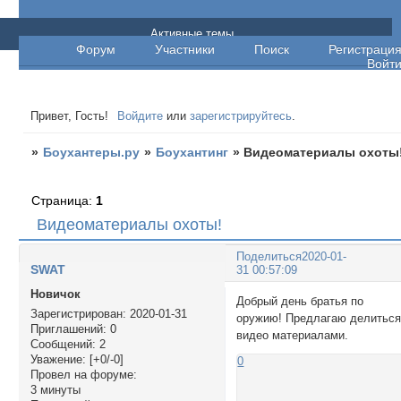
Боухантеры.ру
Активные темы
Форум
Участники
Поиск
Регистраци
Войт
Привет, Гость!
Войдите
или
зарегистрируйтесь
.
»
Боухантеры.ру
»
Боухантинг
»
Видеоматериалы охоты
Страница:
1
Видеоматериалы охоты!
Поделиться
2020-01-
SWAT
31 00:57:09
Новичок
Добрый день братья по
Зарегистрирован
: 2020-01-31
оружию! Предлагаю делитьс
Приглашений:
0
видео материалами.
Сообщений:
2
Уважение:
[+0/-0]
0
Провел на форуме:
3 минуты