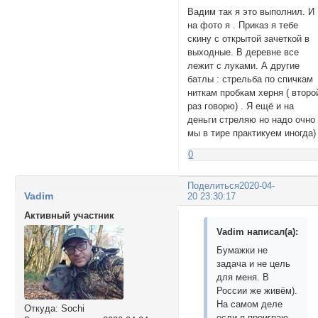
Вадим так я это выполнил. И
на фото я . Приказ я тебе
скину с открытой зачеткой в
выходные. В деревне все
лежит с луками. А другие
батлы : стрельба по спичкам
ниткам пробкам херня ( второ
раз говорю) . Я ещё и на
деньги стреляю но надо очно 
мы в тире практикуем иногда)
0
Поделиться
2020-04-
Vadim
20 23:30:17
Активный участник
Vadim написал(а):
Бумажки не
задача и не цель
для меня. В
России же живём).
На самом деле
Откуда:
Sochi
если я проиграю