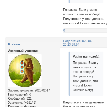
Поправка: Если у меня
получится это не победа!
Получится и у тебя должно,
что я могу! Если конечно мог
0
Поделиться
2020-04-
Kiaksar
20 23:39:54
Активный участник
Vadim написал(а):
Поправка: Если у
меня получится
это не победа!
Получится и у
тебя должно, что
я могу! Если
конечно могу)
Зарегистрирован
: 2020-02-17
Приглашений:
0
Сообщений:
921
Вадим все эти выдуманные
Уважение:
[+251/-2]
Провел на форуме:
Батлы и на слабо для