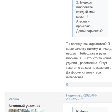
2. Будешь
плюсовать
каждый мой
комент!
А если я
проиграю:
Давай варианты?
Ты вообще так адекватен? Я
свою зачетку никому и никогд
не дам . Тебе даже в руки.
Любишь + - это что то новое 
удивил , рассмешил. Я тут
такого не за кем не замечал .
Да форум становиться
интереснее.
0
Поделиться
2020-04-
Vadim
20 23:56:32
Активный участник
Kiaksar