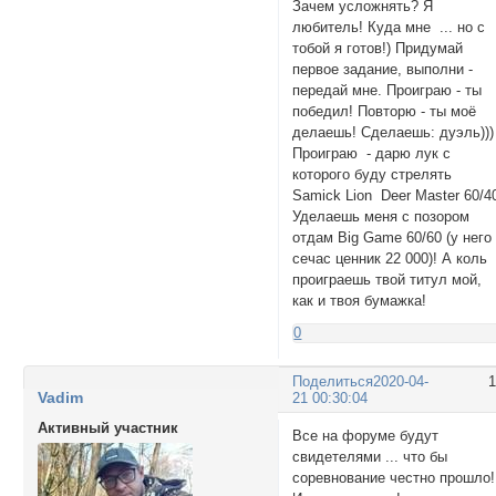
Зачем усложнять? Я
любитель! Куда мне ... но с
тобой я готов!) Придумай
первое задание, выполни -
передай мне. Проиграю - ты
победил! Повторю - ты моё
делаешь! Сделаешь: дуэль)))
Проиграю - дарю лук с
которого буду стрелять
Samick Lion Deer Master 60/4
Уделаешь меня с позором
отдам Big Game 60/60 (у него
сечас ценник 22 000)! А коль
проиграешь твой титул мой,
как и твоя бумажка!
0
Поделиться
2020-04-
Vadim
21 00:30:04
Активный участник
Все на форуме будут
свидетелями ... что бы
соревнование честно прошло!