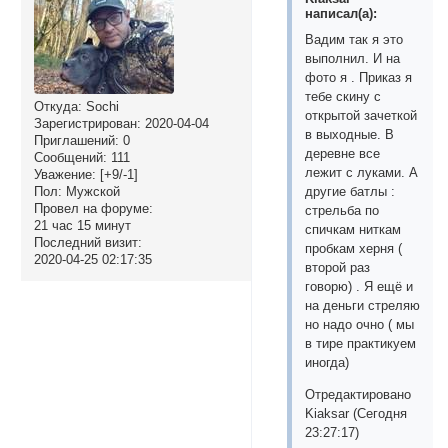
написал(а):
Вадим так я это
выполнил. И на
фото я . Приказ я
тебе скину с
Откуда:
Sochi
открытой зачеткой
Зарегистрирован
: 2020-04-04
в выходные. В
Приглашений:
0
деревне все
Сообщений:
111
лежит с луками. А
Уважение:
[+9/-1]
Пол:
Мужской
другие батлы :
Провел на форуме:
стрельба по
21 час 15 минут
спичкам ниткам
Последний визит:
пробкам херня (
2020-04-25 02:17:35
второй раз
говорю) . Я ещё и
на деньги стреляю
но надо очно ( мы
в тире практикуем
иногда)
Отредактировано
Kiaksar (Сегодня
23:27:17)