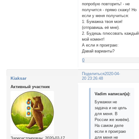
попробую повторить! - не
получится - прямо скажу! Но
если у меня получиться:
1: Бумажка твоя моя!
(отправишь её мне).
2. Будешь плюсовать каждый
мой комент!
А если я проиграю:
Давай варианты?
0
Поделиться
2020-04-
Kiaksar
20 23:26:48
Активный участник
Vadim написал(а):
Бумажки не
задача и не цель
для меня. В
России же живём).
На самом деле
если я проиграю
для меня не
Зарегистрирован
: 2020-02-17