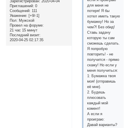
Зарегистрирован
: 2020-04-04
для меня не
Приглашений:
0
Сообщений:
111
потеря! Я бы
Уважение:
[+9/-1]
хотел иметь такую
Пол:
Мужской
бумажку! Но за
Провел на форуме:
чем?! Без обид!
21 час 15 минут
Ставь задачу
Последний визит:
которую ты сам
2020-04-25 02:17:35
сможешь сделать.
Я попробую
повторить! - не
получится - прямо
скажу! Но если у
меня получиться:
1: Бумажка твоя
моя! (отправишь
её мне).
2. Будешь
плюсовать
каждый мой
комент!
А если я
проиграю:
Давай варианты?