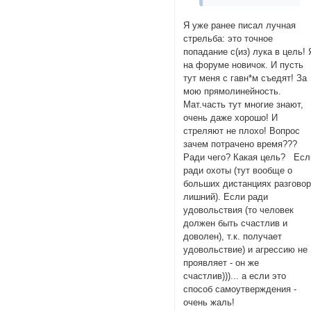
Я уже ранее писал лучная
стрельба: это точное
попадание с(из) лука в цель! 
на форуме новичок. И пусть
тут меня с гавн*м съедят! За
мою прямолинейность.
Мат.часть тут многие знают,
очень даже хорошо! И
стреляют не плохо! Вопрос
зачем потрачено время???
Ради чего? Какая цель? Есл
ради охоты (тут вообще о
больших дистанциях разгово
лишний). Если ради
удовольствия (то человек
должен быть счастлив и
доволен), т.к. получает
удовольствие) и агрессию не
проявляет - он же
счастлив)))... а если это
способ самоутверждения -
очень жаль!