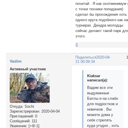
почитай . Я как охотминимум 
с точки техники попадания)
сделал бы прохождения хоть
одного круга подобного как н
турнирах. Дендра молодцы
сейчас делают такой парк дл
этого.
0
Поделиться
2020-04-
Vadim
21 00:09:34
Активный участник
Kiaksar
написал(а):
Вадим все эти
выдуманные
Батлы и на слабо
для подростков и
Откуда:
Sochi
новичков . Вы
Зарегистрирован
: 2020-04-04
можете дома у
Приглашений:
0
себя стрелять
Сообщений:
111
куда угодно , хоть
Уважение:
[+9/-1]