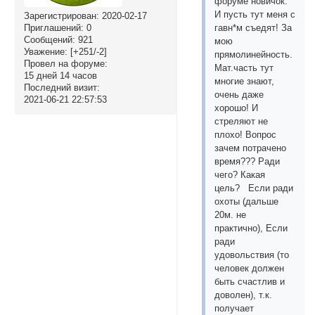
форуме новичок.
И пусть тут меня с
Зарегистрирован
: 2020-02-17
гавн*м съедят! За
Приглашений:
0
Сообщений:
921
мою
Уважение:
[+251/-2]
прямолинейность.
Провел на форуме:
Мат.часть тут
15 дней 14 часов
многие знают,
Последний визит:
очень даже
2021-06-21 22:57:53
хорошо! И
стреляют не
плохо! Вопрос
зачем потрачено
время??? Ради
чего? Какая
цель? Если ради
охоты (дальше
20м. не
практично), Если
ради
удовольствия (то
человек должен
быть счастлив и
доволен), т.к.
получает