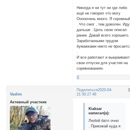
Никогда я ни тут ни где либо
ещё не говорил что могу
Ооооочень много. Я скромны
. Что смог , тем доволен. Иду
дальше . Цель свою описал
ранее. Давай всего хорошего.
Заработанными трудом
бумажками никто не бросаетс
.
И все работают и выкраивают
свои отпуски для участия на
соревнованиях.
0
Поделиться
2020-04-
Vadim
21 00:27:48
Активный участник
Kiaksar
написал(а):
Любой батл очно
. Приезжай куда я