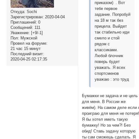
приказом) . Вот
тебе первое
Откуда:
Sochi
задание. Попробуй
Зарегистрирован
: 2020-04-04
на 18 м так без
Приглашений:
0
прицела. Выйдет
Сообщений:
111
так стабильно иди
Уважение:
[+9/-1]
Пол:
Мужской
смело и стой
Провел на форуме:
рядом с
21 час 15 минут
классиками.
Последний визит:
Любой блочник
2020-04-25 02:17:35
поверь будет
уважать. Я всех
спортсменов
уважаю : это труд
Бумажки не задача и не цель
для меня. В России же
живём). На самом деле если 
проиграю для меня не потеря
Я бы хотел иметь такую
бумажку! Но за чем?! Без
обид! Ставь задачу которую
ты сам сможешь сделать. Я