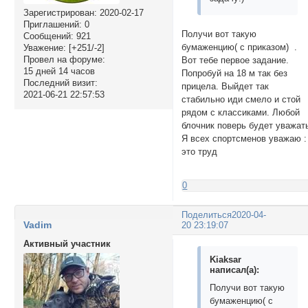
Зарегистрирован
: 2020-02-17
Приглашений:
0
Получи вот такую
Сообщений:
921
бумаженцию( с приказом) .
Уважение:
[+251/-2]
Провел на форуме:
Вот тебе первое задание.
15 дней 14 часов
Попробуй на 18 м так без
Последний визит:
прицела. Выйдет так
2021-06-21 22:57:53
стабильно иди смело и стой
рядом с классиками. Любой
блочник поверь будет уважат
Я всех спортсменов уважаю :
это труд
0
Поделиться
2020-04-
Vadim
20 23:19:07
Активный участник
Kiaksar
написал(а):
Получи вот такую
бумаженцию( с