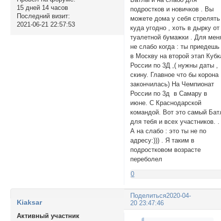
15 дней 14 часов
подростков и новичков . Вы
Последний визит:
можете дома у себя стрелять
2021-06-21 22:57:53
куда угодно , хоть в дырку от
туалетной бумажки . Для мен
не слабо когда : ты приедешь
в Москву на второй этап Кубк
России по 3Д ,( нужны даты ,
скину. Главное что бы корона
закончилась) На Чемпионат
России по 3д в Самару в
июне. С Краснодарской
командой. Вот это самый Бат
для тебя и всех участников. .
А на слабо : это ты не по
адресу:))) . Я таким в
подростковом возрасте
переболел
0
Поделиться
2020-04-
Kiaksar
20 23:47:46
Активный участник