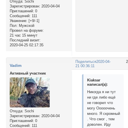
Откуда:
Sochi
Зарегистрирован
: 2020-04-04
Приглашений:
0
Сообщений:
111
Уважение:
[+9/-1]
Пол:
Мужской
Провел на форуме:
21 час 15 минут
Последний визит:
2020-04-25 02:17:35
Поделиться
2020-04-
Vadim
21 00:36:11
Активный участник
Kiaksar
написал(а):
Никогда я ни тут
ни где либо ещё
не говорил что
могу Ооооочень
Откуда:
Sochi
много. Я скромный
Зарегистрирован
: 2020-04-04
. Что смог , тем
Приглашений:
0
доволен. Иду
Сообщений:
111