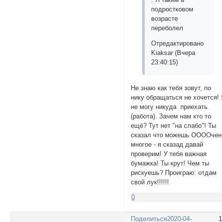
подростковом
возрасте
переболел
Отредактировано
Kiaksar (Вчера
23:40:15)
Не знаю как тебя зовут, по
нику обращаться не хочется!
не могу никуда приехать
(работа). Зачем нам кто то
ещё? Тут нет "на слабо"! Ты
сказал что можешь ООООчен
многое - я сказад давай
проверим! У тебя важная
бумажка! Ты крут! Чем ты
рискуешь? Проиграю: отдам
свой лук!!!!!!
0
Поделиться
2020-04-