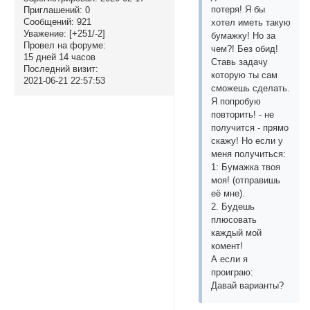
потеря! Я бы
Приглашений:
0
Сообщений:
921
хотел иметь такую
Уважение:
[+251/-2]
бумажку! Но за
Провел на форуме:
чем?! Без обид!
15 дней 14 часов
Ставь задачу
Последний визит:
которую ты сам
2021-06-21 22:57:53
сможешь сделать.
Я попробую
повторить! - не
получится - прямо
скажу! Но если у
меня получиться:
1: Бумажка твоя
моя! (отправишь
её мне).
2. Будешь
плюсовать
каждый мой
комент!
А если я
проиграю:
Давай варианты?