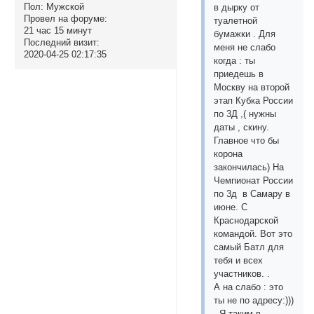
Пол:
Мужской
в дырку от
Провел на форуме:
туалетной
21 час 15 минут
бумажки . Для
Последний визит:
меня не слабо
2020-04-25 02:17:35
когда : ты
приедешь в
Москву на второй
этап Кубка России
по 3Д ,( нужны
даты , скину.
Главное что бы
корона
закончилась) На
Чемпионат России
по 3д в Самару в
июне. С
Краснодарской
командой. Вот это
самый Батл для
тебя и всех
участников. .
А на слабо : это
ты не по адресу:)))
. Я таким в