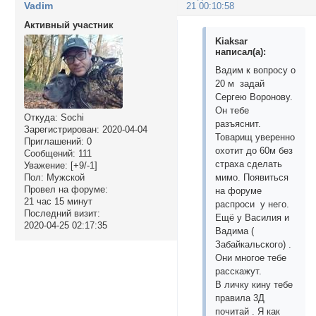
Vadim
21 00:10:58
Активный участник
Kiaksar
написал(а):
Вадим к вопросу о
20 м задай
Сергею Воронову.
Он тебе
Откуда:
Sochi
разъяснит.
Зарегистрирован
: 2020-04-04
Товарищ уверенно
Приглашений:
0
охотит до 60м без
Сообщений:
111
страха сделать
Уважение:
[+9/-1]
Пол:
Мужской
мимо. Появиться
Провел на форуме:
на форуме
21 час 15 минут
распроси у него.
Последний визит:
Ещё у Василия и
2020-04-25 02:17:35
Вадима (
Забайкальского) .
Они многое тебе
расскажут.
В личку кину тебе
правила 3Д
почитай . Я как