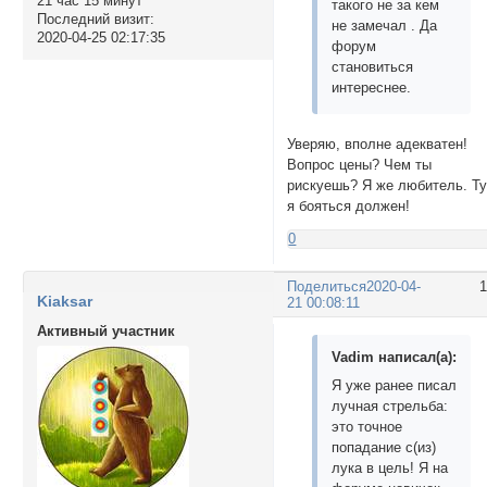
21 час 15 минут
такого не за кем
Последний визит:
не замечал . Да
2020-04-25 02:17:35
форум
становиться
интереснее.
Уверяю, вполне адекватен!
Вопрос цены? Чем ты
рискуешь? Я же любитель. Ту
я бояться должен!
0
Поделиться
2020-04-
Kiaksar
21 00:08:11
Активный участник
Vadim написал(а):
Я уже ранее писал
лучная стрельба:
это точное
попадание с(из)
лука в цель! Я на