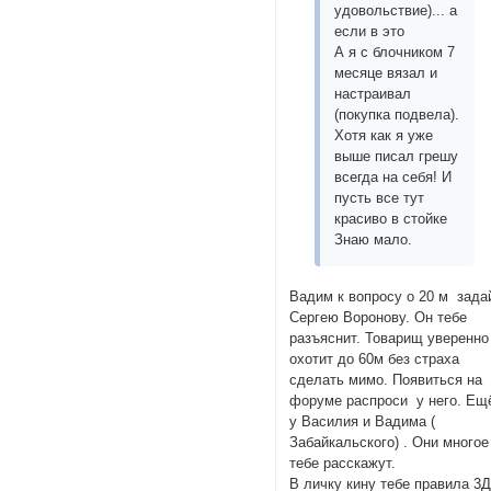
удовольствие)... а
если в это
А я с блочником 7
месяце вязал и
настраивал
(покупка подвела).
Хотя как я уже
выше писал грешу
всегда на себя! И
пусть все тут
красиво в стойке
Знаю мало.
Вадим к вопросу о 20 м зада
Сергею Воронову. Он тебе
разъяснит. Товарищ уверенно
охотит до 60м без страха
сделать мимо. Появиться на
форуме распроси у него. Ещ
у Василия и Вадима (
Забайкальского) . Они многое
тебе расскажут.
В личку кину тебе правила 3