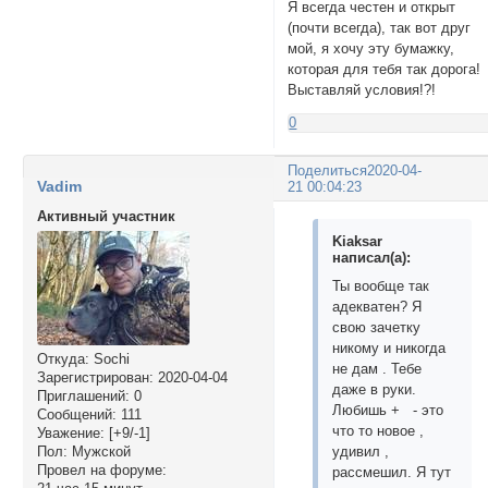
Я всегда честен и открыт
(почти всегда), так вот друг
мой, я хочу эту бумажку,
которая для тебя так дорога!
Выставляй условия!?!
0
Поделиться
2020-04-
Vadim
21 00:04:23
Активный участник
Kiaksar
написал(а):
Ты вообще так
адекватен? Я
свою зачетку
никому и никогда
Откуда:
Sochi
не дам . Тебе
Зарегистрирован
: 2020-04-04
даже в руки.
Приглашений:
0
Любишь + - это
Сообщений:
111
что то новое ,
Уважение:
[+9/-1]
Пол:
Мужской
удивил ,
Провел на форуме:
рассмешил. Я тут