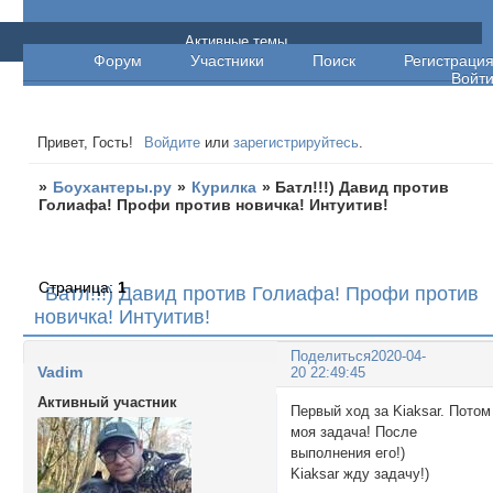
Боухантеры.ру
Активные темы
Форум
Участники
Поиск
Регистраци
Войт
Привет, Гость!
Войдите
или
зарегистрируйтесь
.
»
Боухантеры.ру
»
Курилка
»
Батл!!!) Давид против
Голиафа! Профи против новичка! Интуитив!
Страница:
1
Батл!!!) Давид против Голиафа! Профи против
новичка! Интуитив!
Поделиться
2020-04-
Vadim
20 22:49:45
Активный участник
Первый ход за Kiaksar. Потом
моя задача! После
выполнения его!)
Kiaksar жду задачу!)