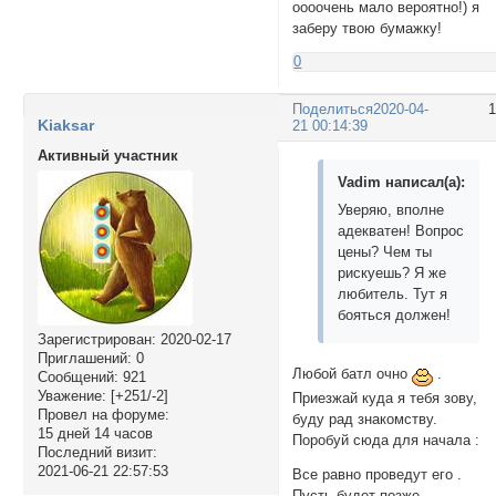
оооочень мало вероятно!) я
заберу твою бумажку!
0
Поделиться
2020-04-
Kiaksar
21 00:14:39
Активный участник
Vadim написал(а):
Уверяю, вполне
адекватен! Вопрос
цены? Чем ты
рискуешь? Я же
любитель. Тут я
бояться должен!
Зарегистрирован
: 2020-02-17
Приглашений:
0
Любой батл очно
.
Сообщений:
921
Уважение:
[+251/-2]
Приезжай куда я тебя зову,
Провел на форуме:
буду рад знакомству.
15 дней 14 часов
Поробуй сюда для начала :
Последний визит:
2021-06-21 22:57:53
Все равно проведут его .
Пусть будет позже