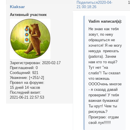
Поделиться
2020-04-
Kiaksar
21 00:18:26
Активный участник
Vadim написал(а):
Не знаю как тебя
зовут, по нику
обращаться не
хочется! Я не могу
никуда приехать
(работа). Зачем
нам кто то ещё?
Зарегистрирован
: 2020-02-17
Тут нет "на
Приглашений:
0
Сообщений:
921
слабо"! Ты сказал
Уважение:
[+251/-2]
что можешь
Провел на форуме:
ООООчень многое
15 дней 14 часов
- я сказад давай
Последний визит:
проверим! У тебя
2021-06-21 22:57:53
важная бумажка!
Ты крут! Чем ты
рискуешь?
Проиграю: отдам
свой лук!!!!!!