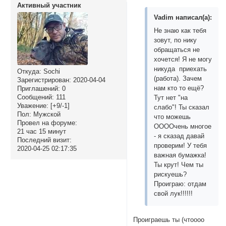
Активный участник
Vadim написал(а):
Не знаю как тебя
зовут, по нику
обращаться не
хочется! Я не могу
никуда приехать
Откуда:
Sochi
(работа). Зачем
Зарегистрирован
: 2020-04-04
нам кто то ещё?
Приглашений:
0
Сообщений:
111
Тут нет "на
Уважение:
[+9/-1]
слабо"! Ты сказал
Пол:
Мужской
что можешь
Провел на форуме:
ООООчень многое
21 час 15 минут
- я сказад давай
Последний визит:
проверим! У тебя
2020-04-25 02:17:35
важная бумажка!
Ты крут! Чем ты
рискуешь?
Проиграю: отдам
свой лук!!!!!!
Проиграешь ты (чтоооо