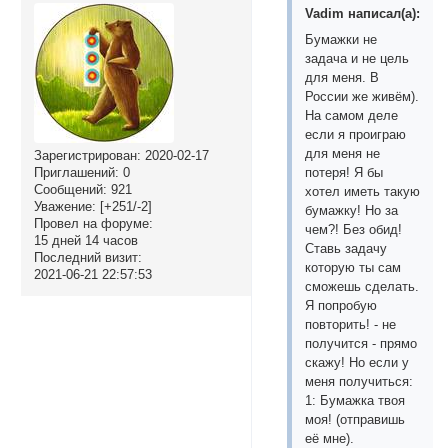
Vadim написал(а):
Бумажки не
задача и не цель
для меня. В
России же живём).
На самом деле
если я проиграю
для меня не
Зарегистрирован
: 2020-02-17
потеря! Я бы
Приглашений:
0
Сообщений:
921
хотел иметь такую
Уважение:
[+251/-2]
бумажку! Но за
Провел на форуме:
чем?! Без обид!
15 дней 14 часов
Ставь задачу
Последний визит:
которую ты сам
2021-06-21 22:57:53
сможешь сделать.
Я попробую
повторить! - не
получится - прямо
скажу! Но если у
меня получиться:
1: Бумажка твоя
моя! (отправишь
её мне).