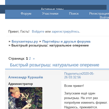
Боухантеры.ру
Активные темы
Форум
Участники
Поиск
Регистраци
Войт
Привет, Гость!
Войдите
или
зарегистрируйтесь
.
»
Боухантеры.ру
»
Партнёры и друзья форума
»
Быстрый розыгрыш: натуральное оперение
Страница:
1
2
»
Быстрый розыгрыш: натуральное оперение
Поделиться
2020-05-
Александр Курашёв
26 03:32:56
Администратор
Всем привет!
Запускаем ещё один
розыгрыш. На этот раз
попробуем изменить формат.
Надеюсь, приживётся.