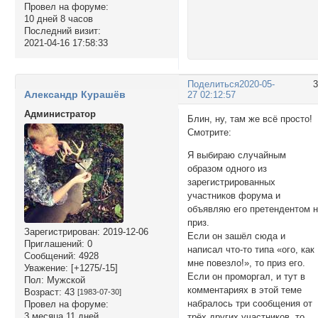
Провел на форуме:
10 дней 8 часов
Последний визит:
2021-04-16 17:58:33
Поделиться
2020-05-
Александр Курашёв
27 02:12:57
Администратор
Блин, ну, там же всё просто!
Смотрите:
Я выбираю случайным
образом одного из
зарегистрированных
участников форума и
объявляю его претендентом 
приз.
Зарегистрирован
: 2019-12-06
Если он зашёл сюда и
Приглашений:
0
написал что-то типа «ого, как
Сообщений:
4928
мне повезло!», то приз его.
Уважение:
[+1275/-15]
Если он проморгал, и тут в
Пол:
Мужской
комментариях в этой теме
Возраст:
43
[1983-07-30]
набралось три сообщения от
Провел на форуме:
3 месяца 11 дней
трёх других участников, то