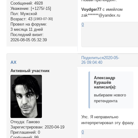
Сообщений:
4928
Уважение:
[+1275/-15]
Voydger77
с имейлом
Пол:
Мужской
zak*******@yandex.ru
Возраст:
43
[1983-07-30]
Провел на форуме:
0
3 месяца 11 дней
Последний визит:
2026-08-05 05:32:39
Поделиться
2020-05-
AX
26 09:04:40
Активный участник
Александр
Курашёв
написал(а):
выбираем нового
претендента
Упс. Я неправильно
Откуда:
Гамово
интерпретировал эту фразу.
Зарегистрирован
: 2020-04-19
0
Приглашений:
0
Сообщений:
99