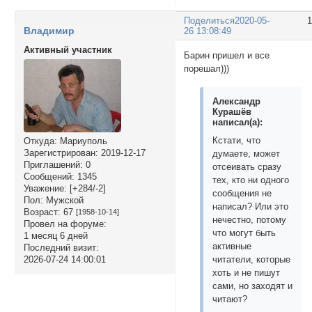
Поделиться
2020-05-
Владимир
26 13:08:49
Активный участник
Барин пришел и все
порешал)))
Александр
Курашёв
написал(а):
Кстати, что
Откуда:
Мариуполь
Зарегистрирован
: 2019-12-17
думаете, может
Приглашений:
0
отсеивать сразу
Сообщений:
1345
тех, кто ни одного
Уважение:
[+284/-2]
сообщения не
Пол:
Мужской
написал? Или это
Возраст:
67
[1958-10-14]
нечестно, потому
Провел на форуме:
что могут быть
1 месяц 6 дней
активные
Последний визит:
2026-07-24 14:00:01
читатели, которые
хоть и не пишут
сами, но заходят и
читают?