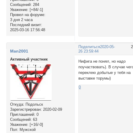
Сообщений:
284
Уважение:
[+84/-1]
Провел на форуме:
3 дня 2 часа
Последний визит:
2025-03-16 17:56:48
Поделиться
2020-05-
Man2001
26 23:59:44
Активный участник
Нифига не понял, но надо
поучаствовать). В случае чег
переклею добытые у тебя на
выставке торумы)
0
Откуда:
Подольск
Зарегистрирован
: 2020-02-09
Приглашений:
0
Сообщений:
63
Уважение:
[+16/-0]
Пол:
Мужской