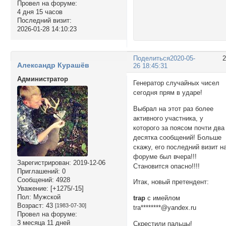
Провел на форуме:
4 дня 15 часов
Последний визит:
2026-01-28 14:10:23
Поделиться
2020-05-
Александр Курашёв
26 18:45:31
Администратор
Генератор случайных чисел
сегодня прям в ударе!
Выбрал на этот раз более
активного участника, у
которого за поясом почти два
десятка сообщений! Больше
скажу, его последний визит н
форуме был вчера!!!
Зарегистрирован
: 2019-12-06
Становится опасно!!!!
Приглашений:
0
Сообщений:
4928
Итак, новый претендент:
Уважение:
[+1275/-15]
Пол:
Мужской
trap
с имейлом
Возраст:
43
[1983-07-30]
tra********@yandex.ru
Провел на форуме:
3 месяца 11 дней
Скрестили пальцы!