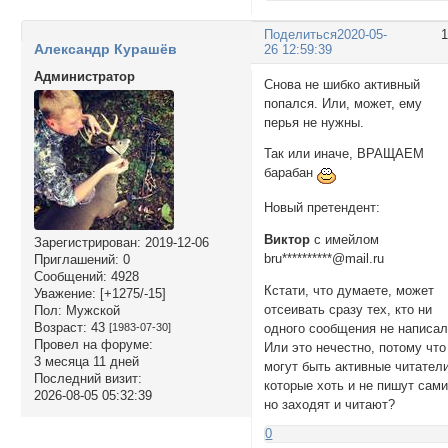
Поделиться
2020-05-
Александр Курашёв
26 12:59:39
Администратор
Снова не шибко активный
попался. Или, может, ему
перья не нужны.
Так или иначе, ВРАЩАЕМ
барабан
Новый претендент:
Виктор
с имейлом
Зарегистрирован
: 2019-12-06
bru**********@mail.ru
Приглашений:
0
Сообщений:
4928
Кстати, что думаете, может
Уважение:
[+1275/-15]
отсеивать сразу тех, кто ни
Пол:
Мужской
Возраст:
43
одного сообщения не написа
[1983-07-30]
Провел на форуме:
Или это нечестно, потому что
3 месяца 11 дней
могут быть активные читатели
Последний визит:
которые хоть и не пишут сами
2026-08-05 05:32:39
но заходят и читают?
0