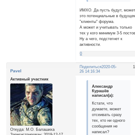
ИМХО. Да пусть будут, може
это потенциальные в будуще
"клиенты" форума.
А может и учитывать только
тех у кого минимум 3-5 посто
Ну а чего, подстегнет к
активности.
0
Поделиться
2020-05-
Pavel
26 14:16:34
Активный участник
Александр
Курашёв
написал(а):
Кстати, что
думаете, может
отсеивать сразу
тех, кто ни одного
сообщения не
Откуда:
М.О. Балашиха
написал?
Зарегистрирован
: 2019-12-17