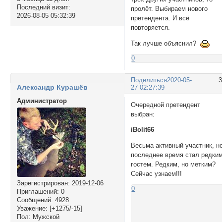
Последний визит:
пролёт. Выбираем нового
2026-08-05 05:32:39
претендента. И всё
повторяется.
Так лучше объяснил?
0
Поделиться
2020-05-
Александр Курашёв
27 02:27:39
Администратор
Очередной претендент
выбран:
iBolit66
Весьма активный участник, н
последнее время стал редки
гостем. Редким, но метким?
Сейчас узнаем!!!
Зарегистрирован
: 2019-12-06
0
Приглашений:
0
Сообщений:
4928
Уважение:
[+1275/-15]
Пол:
Мужской