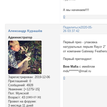
А мы начинаем!!!!
0
Поделиться
2020-05-
Александр Курашёв
26 03:37:42
Администратор
Первый приз - упаковка
натуральных перьев Rayzr 2"
от компании Gateway Feathers
Первый претендент:
Bow Mafia
с имейлом
mdu********@mail.ru
Зарегистрирован
: 2019-12-06
0
Приглашений:
0
Сообщений:
4928
Уважение:
[+1275/-15]
Пол:
Мужской
Возраст:
43
[1983-07-30]
Провел на форуме:
3 месяца 11 дней