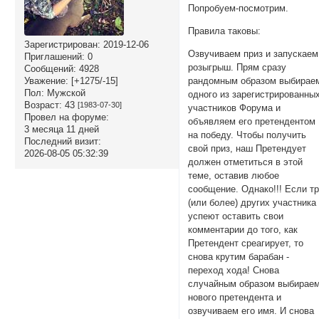
Попробуем-посмотрим.
Правила таковы:
Зарегистрирован
: 2019-12-06
Озвучиваем приз и запускаем
Приглашений:
0
розыгрыш. Прям сразу
Сообщений:
4928
рандомным образом выбирае
Уважение:
[+1275/-15]
Пол:
Мужской
одного из зарегистрированны
Возраст:
43
[1983-07-30]
участников Форума и
Провел на форуме:
объявляем его претендентом
3 месяца 11 дней
на победу. Чтобы получить
Последний визит:
свой приз, наш Претендует
2026-08-05 05:32:39
должен отметиться в этой
теме, оставив любое
сообщение. Однако!!! Если т
(или более) других участника
успеют оставить свои
комментарии до того, как
Претендент среагирует, то
снова крутим барабан -
переход хода! Снова
случайным образом выбирае
нового претендента и
озвучиваем его имя. И снова