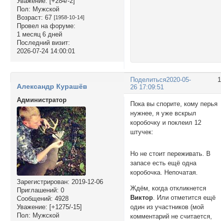
Уважение:
[+284/-2]
Пол:
Мужской
Возраст:
67
[1958-10-14]
Провел на форуме:
1 месяц 6 дней
Последний визит:
2026-07-24 14:00:01
Поделиться
2020-05-
Александр Курашёв
26 17:09:51
Администратор
Пока вы спорите, кому перья
нужнее, я уже вскрыл
коробочку и поклеил 12
штучек:
Но не стоит переживать. В
запасе есть ещё одна
коробочка. Непочатая.
Зарегистрирован
: 2019-12-06
Ждём, когда откликнется
Приглашений:
0
Виктор
. Или отметится ещё
Сообщений:
4928
один из участников (мой
Уважение:
[+1275/-15]
Пол:
Мужской
комментарий не считается,