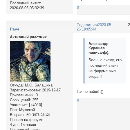
Последний визит:
0
2026-08-05 05:32:39
Поделиться
2020-05-
Pavel
26 19:05:44
Активный участник
Александр
Курашёв
написал(а):
Больше скажу, его
последний визит
на форуме был
вчера!!!
Откуда:
М.О. Балашиха
Зарегистрирован
: 2019-12-17
Так не пойдёт))
Приглашений:
0
Сообщений:
255
0
Уважение:
[+40/-0]
Пол:
Мужской
Возраст:
50
[1976-02-12]
Провел на форуме:
4 дня 15 часов
Последний визит: