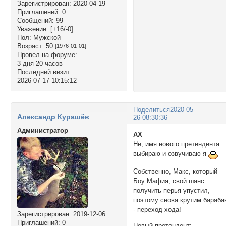
Зарегистрирован
: 2020-04-19
Приглашений:
0
Сообщений:
99
Уважение:
[+16/-0]
Пол:
Мужской
Возраст:
50
[1976-01-01]
Провел на форуме:
3 дня 20 часов
Последний визит:
2026-07-17 10:15:12
Поделиться
2020-05-
Александр Курашёв
26 08:30:36
Администратор
AX
Не, имя нового претендента
выбираю и озвучиваю я
Собственно, Макс, который
Боу Мафия, свой шанс
получить перья упустил,
поэтому снова крутим бараба
- переход хода!
Зарегистрирован
: 2019-12-06
Приглашений:
0
Новый претендент: