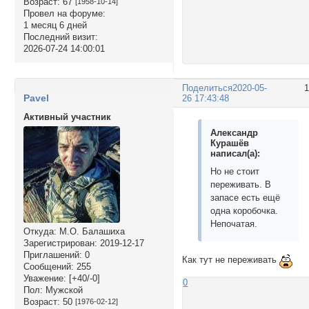
Возраст:
67
[1958-10-14]
Провел на форуме:
1 месяц 6 дней
Последний визит:
2026-07-24 14:00:01
Поделиться
2020-05-
Pavel
26 17:43:48
Активный участник
Александр
Курашёв
написал(а):
Но не стоит
переживать. В
запасе есть ещё
одна коробочка.
Непочатая.
Откуда:
М.О. Балашиха
Зарегистрирован
: 2019-12-17
Приглашений:
0
Как тут не переживать
Сообщений:
255
Уважение:
[+40/-0]
0
Пол:
Мужской
Возраст:
50
[1976-02-12]