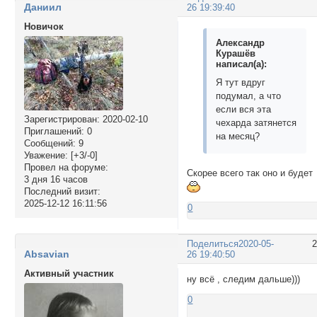
Даниил
26 19:39:40
Новичок
Александр
Курашёв
написал(а):
Я тут вдруг
подумал, а что
если вся эта
Зарегистрирован
: 2020-02-10
чехарда затянется
Приглашений:
0
на месяц?
Сообщений:
9
Уважение:
[+3/-0]
Провел на форуме:
Скорее всего так оно и будет
3 дня 16 часов
Последний визит:
2025-12-12 16:11:56
0
Поделиться
2020-05-
Absavian
26 19:40:50
Активный участник
ну всё , следим дальше)))
0