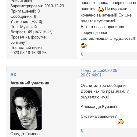
Райчихинск
часовые пояса совершенно н
Зарегистрирован
: 2019-12-20
понятно.
Но перышки
Приглашений:
0
конечно зачетные!!! Эх...не
Сообщений:
8
водятся тут такие!!!
Уважение:
[+3/-0]
Пол:
Мужской
Есть в новых правилах
Возраст:
49
[1977-06-25]
коррупционная
Провел на форуме:
составляющая... мда...есть!!
56 минут
Последний визит:
2020-08-16 16:36:26
0
Поделиться
2020-05-
AX
26 07:44:01
Активный участник
Отсчитал три сообщения.
Вроде как по правилам. И
объявляю имя!
Александр Курашёв!
Система зависнет?
0
Откуда:
Гамово