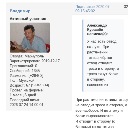
Поделиться
2020-07-
3
Владимир
09 15:45:02
Активный участник
Александр
Курашёв
написал(а):
У нас есть отвод
на луке. При
растяжении
Откуда:
Мариуполь
тетивы чёртов
Зарегистрирован
: 2019-12-17
отвод отводит
Приглашений:
0
троса в сторону, и
Сообщений:
1345
троса тянут блоки
Уважение:
[+284/-2]
в сторону,
Пол:
Мужской
наклоняя их
Возраст:
67
[1958-10-14]
Провел на форуме:
1 месяц 6 дней
При растяжении тетивы, отво
Последний визит:
2026-07-24 14:00:01
не отводит троса в сторону, а
все наоборот. И по этому и
блоки выравниваются...
И отводит в сторону (с
блоками) когда тетива