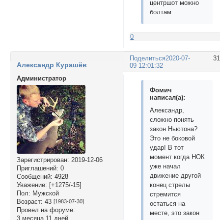
центршот можно
болтам.
0
Поделиться
2020-07-
3
Александр Курашёв
09 12:01:32
Администратор
Фомич
написал(а):
Александр,
сложно понять
закон Ньютона?
Это не боковой
удар! В тот
момент когда НОК
Зарегистрирован
: 2019-12-06
уже начал
Приглашений:
0
движение другой
Сообщений:
4928
конец стрелы
Уважение:
[+1275/-15]
Пол:
Мужской
стремится
Возраст:
43
[1983-07-30]
остаться на
Провел на форуме:
месте, это закон
3 месяца 11 дней