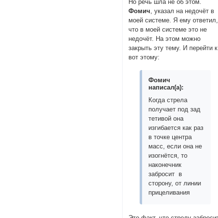
Но речь шла не об этом.
Фомич
, указал на недочёт в
моей системе. Я ему ответил
что в моей системе это не
недочёт. На этом можно
закрыть эту тему. И перейти к
вот этому:
Фомич
написал(а):
Когда стрела
получает под зад
тетивой она
изгибается как раз
в точке центра
масс, если она не
изогнётся, то
наконечник
забросит в
сторону, от линии
прицеливания
Это факт, что стрелу заброси