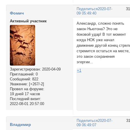
Поделиться
2020-07-
3
Фомич
09 05:49:40
Активный участник
Александр, сложно понять
закон Ньютона? Это не
боковой удар! В тот момент
когда НОК уже начал
движение другой конец стрел
стремится остаться на месте,
это закон сохранения
эгергии...
Зарегистрирован
: 2020-04-09
+1
Приглашений:
0
Сообщений:
822
Уважение:
[+267/-2]
Провел на форуме:
19 дней 17 часов
Последний визит:
2022-08-01 20:57:00
Поделиться
2020-07-
3
Владимир
09 06:49:07