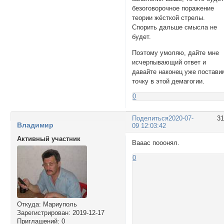
безоговорочное поражение
теории жёсткой стрелы.
Спорить дальше смысла не
будет.
Поэтому умоляю, дайте мне
исчерпывающий ответ и
давайте наконец уже постави
точку в этой демагогии.
0
Поделиться
2020-07-
3
Владимир
09 12:03:42
Активный участник
Вааас пооонял.
0
Откуда:
Мариуполь
Зарегистрирован
: 2019-12-17
Приглашений:
0