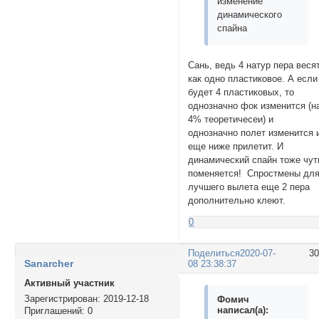
изменение
динамического
спайна
Сань, ведь 4 натур пера веся
как одно пластиковое. А если
будет 4 пластиковых, то
однозначно фок изменится (н
4% теоретичесеи) и
однозначно полет изменится 
еще ниже прилетит. И
динамический спайн тоже чут
поменяется! Спростмены дл
лучшего вылета еще 2 пера
дополнительно клеют.
0
Поделиться
2020-07-
3
Sanarcher
08 23:38:37
Активный участник
Зарегистрирован
: 2019-12-18
Фомич
написал(а):
Приглашений:
0