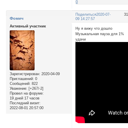
0
Поделиться
2020-07-
3
Фомич
09 14:27:57
Активный участник
Ну я вижу что дошло
Музыкальная пауза для 1%
удачи
Зарегистрирован
: 2020-04-09
Приглашений:
0
Сообщений:
822
Уважение:
[+267/-2]
Провел на форуме:
19 дней 17 часов
Последний визит:
2022-08-01 20:57:00