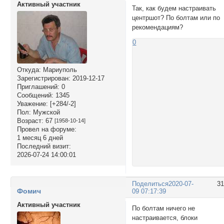
Активный участник
Так, как будем настраивать
центршот? По болтам или по
рекомендациям?
0
Откуда:
Мариуполь
Зарегистрирован
: 2019-12-17
Приглашений:
0
Сообщений:
1345
Уважение:
[+284/-2]
Пол:
Мужской
Возраст:
67
[1958-10-14]
Провел на форуме:
1 месяц 6 дней
Последний визит:
2026-07-24 14:00:01
Поделиться
2020-07-
3
Фомич
09 07:17:39
Активный участник
По болтам ничего не
настраивается, блоки