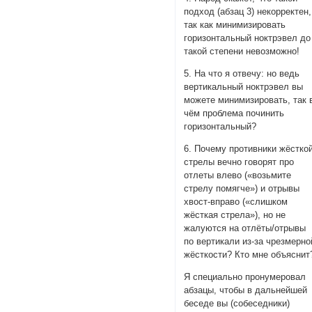
подход (абзац 3) некорректен,
так как минимизировать
горизонтальный ноктрэвел до
такой степени невозможно!
5. На что я отвечу: но ведь
вертикальный ноктрэвел вы
можете минимизировать, так 
чём проблема починить
горизонтальный?
6. Почему противники жёстко
стрелы вечно говорят про
отлеты влево («возьмите
стрелу помягче») и отрывы
хвост-вправо («слишком
жёсткая стрела»), но не
жалуются на отлёты/отрывы
по вертикали из-за чрезмерно
жёсткости? Кто мне объяснит
Я специально пронумеровал
абзацы, чтобы в дальнейшей
беседе вы (собеседники)