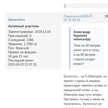
0
Поделиться
2020-07-
3
Sanarcher
08 22:30:13
Активный участник
Зарегистрирован
: 2019-12-18
Александр
Курашёв
Приглашений:
0
написал(а):
Сообщений:
1366
Уважение:
[+335/-1]
Типа на 40 метров
Пол:
Мужской
летит всё в точку,
Провел на форуме:
а на 80 метров
24 дня 21 час
стрелы уходят
Последний визит:
влево?
2022-04-23 21:07:31
Булетхол - на 5-10метров, но
прилет стрелы в мишень
происходит немного влево от
прицельной точки, а на
20метров еще чуть влево.
Настроить лучше у меня не
получилось. Булетхол не