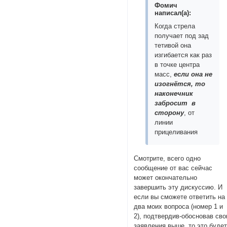
Фомич
написал(а):
Когда стрела
получает под зад
тетивой она
изгибается как раз
в точке центра
масс,
если она не
изогнётся, то
наконечник
забросит в
сторону
, от
линии
прицеливания
Смотрите, всего одно
сообщение от вас сейчас
может окончательно
завершить эту дискуссию. И
если вы сможете ответить на
два моих вопроса (номер 1 и
2), подтвердив-обосновав сво
заявления выше, то это буде