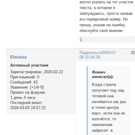
могли указать на тот участок
текста, в котором я
заблуждаюсь, просто назвав
его порядковый номер. Но
прошу, указав на ошибку,
обоснуйте своё мнение.
0
Поделиться
2020-07-
3
Eldobaz
09 15:44:30
Активный участник
Зарегистрирован
: 2020-02-22
Фомич
написал(а):
Приглашений:
0
Сообщений:
42
Когда стрела
Уважение:
[+14/-0]
получает под зад
Провел на форуме:
тетивой она
1 день 4 часа
изгибается как раз
Последний визит:
в точке центра
2026-03-03 19:57:21
масс, если она не
изогнётся, то
наконечник
забросит в