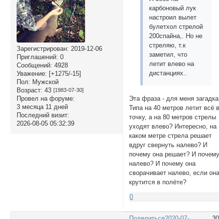
карбоновый лук
настроил вылет
булетхол стрелой
200спайна,. Но не
стреляю, т.к
Зарегистрирован
: 2019-12-06
заметил, что
Приглашений:
0
летит влево на
Сообщений:
4928
дистанциях..
Уважение:
[+1275/-15]
Пол:
Мужской
Возраст:
43
[1983-07-30]
Провел на форуме:
Эта фраза - для меня загадка
3 месяца 11 дней
Типа на 40 метров летит всё 
Последний визит:
точку, а на 80 метров стрелы
2026-08-05 05:32:39
уходят влево? Интересно, на
каком метре стрела решает
вдруг свернуть налево? И
почему она решает? И почем
налево? И почему она
сворачивает налево, если он
крутится в полёте?
0
Поделиться
2020-07-
3