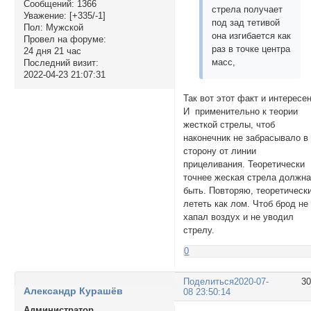
Сообщений:
1366
стрела получает
Уважение:
[+335/-1]
под зад тетивой
Пол:
Мужской
она изгибается как
Провел на форуме:
раз в точке центра
24 дня 21 час
масс,
Последний визит:
2022-04-23 21:07:31
Так вот этот факт и интересен
И применительно к теории
жесткой стрелы, чтоб
наконечник не забрасывало в
сторону от линии
прицеливания. Теоретически
точнее жеская стрела должн
быть. Повторяю, теоретически
лететь как лом. Чтоб брод не
хапал воздух и не уводил
стрелу.
0
Поделиться
2020-07-
3
Александр Курашёв
08 23:50:14
Администратор