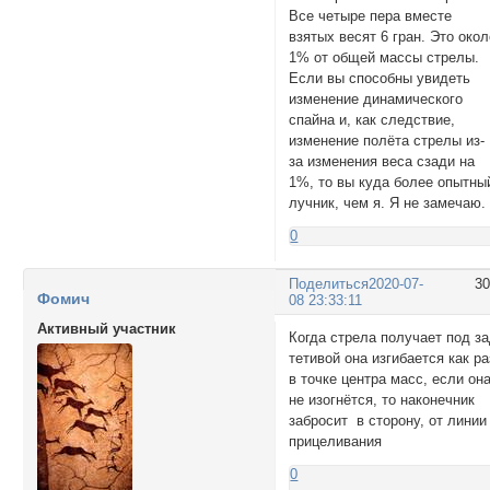
Все четыре пера вместе
взятых весят 6 гран. Это око
1% от общей массы стрелы.
Если вы способны увидеть
изменение динамического
спайна и, как следствие,
изменение полёта стрелы из-
за изменения веса сзади на
1%, то вы куда более опытны
лучник, чем я. Я не замечаю.
0
Поделиться
2020-07-
3
Фомич
08 23:33:11
Активный участник
Когда стрела получает под з
тетивой она изгибается как ра
в точке центра масс, если он
не изогнётся, то наконечник
забросит в сторону, от линии
прицеливания
0