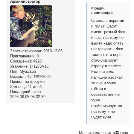
Администратор
Фомич
написал(а):
Стрела с перьями
и голый шафт
имеют разный Фок
и вес, поэтому её
вылет надо опять
настраивать. Фок
Зарегистрирован
: 2019-12-06
также как и перо
Приглашений:
0
стабилизирует
Сообщений:
4928
стрелу в полёте.
Уважение:
[+1275/-15]
Пол:
Мужской
Если стрела
Возраст:
43
[1983-07-30]
излишне жёсткая
Провел на форуме:
то она и хуже
3 месяца 11 дней
гнётся и
Последний визит:
соответственно
2026-08-05 05:32:39
хуже
стабилизируется
поэтому и не
будет кучи
Моя стрела весит 530 гран.