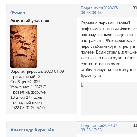
Поделиться
2020-07-
3
Фомич
08 23:08:15
Активный участник
Стрела с перьями и голый
шафт имеют разный Фок и ве
поэтому её вылет надо опять
настраивать. Фок также как и
перо стабилизирует стрелу в
полёте. Если стрела излишне
жёсткая то она и хуже гнётся
соответственно хуже
стабилизируется поэтому и н
Зарегистрирован
: 2020-04-09
будет кучи
Приглашений:
0
Сообщений:
822
0
Уважение:
[+267/-2]
Провел на форуме:
19 дней 17 часов
Последний визит:
2022-08-01 20:57:00
Поделиться
2020-07-
3
Александр Курашёв
08 23:17:35