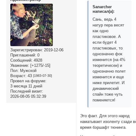
Sanarcher
написал(а):
Сань, ведь 4
натур пера весят
как одно
пластиковое. А
если будет 4
пластиковых, то
Зарегистрирован
: 2019-12-06
однозначно фок
Приглашений:
0
изменится (на 4%
Сообщений:
4928
теоретичесеи) и
Уважение:
[+1275/-15]
Пол:
Мужской
однозначно полет
Возраст:
43
[1983-07-30]
изменится и еще
Провел на форуме:
ниже прилетит. И
3 месяца 11 дней
динамический
Последний визит:
спайн тоже чуть
2026-08-05 05:32:39
поменяется!
Это факт. Для этого народ
наматывает изоленту сзади в
время бэршафт тюнинга.