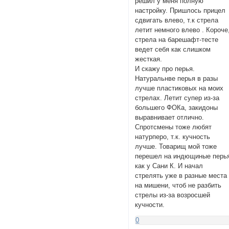
решил у меня полную
настройку. Пришлось прицел
сдвигать влево, т.к стрела
летит немного влево . Короче
стрела на барешафт-тесте
ведет себя как слишком
жесткая.
И скажу про перья.
Натуральнве перья в разы
лучше пластиковых на моих
стрелах. Летит супер из-за
большего ФОКа, закидоны
выравнивает отлично.
Спротсмены тоже любят
натурперо, т.к. кучность
лучше. Товарищ мой тоже
перешел на индющиные перь
как у Сани К. И начал
стрелять уже в разные места
на мишени, чтоб не разбить
стрелы из-за возросшей
кучности.
0