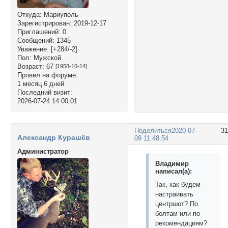
Откуда:
Мариуполь
Зарегистрирован
: 2019-12-17
Приглашений:
0
Сообщений:
1345
Уважение:
[+284/-2]
Пол:
Мужской
Возраст:
67
[1958-10-14]
Провел на форуме:
1 месяц 6 дней
Последний визит:
2026-07-24 14:00:01
Поделиться
2020-07-
3
Александр Курашёв
09 11:48:54
Администратор
Владимир
написал(а):
Так, как будем
настраивать
центршот? По
болтам или по
рекомендациям?