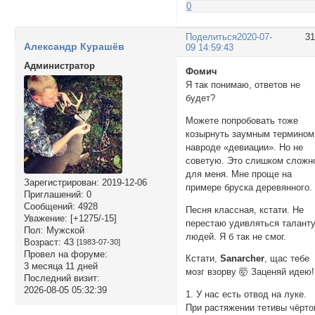
0
Поделиться
2020-07-
3
Александр Курашёв
09 14:59:43
Администратор
Фомич
Я так понимаю, ответов не
будет?
Можете попробовать тоже
козырнуть заумным термином
навроде «девиации». Но не
советую. Это слишком сложн
для меня. Мне проще на
Зарегистрирован
: 2019-12-06
примере бруска деревянного.
Приглашений:
0
Сообщений:
4928
Песня классная, кстати. Не
Уважение:
[+1275/-15]
перестаю удивляться талант
Пол:
Мужской
людей. Я б так не смог.
Возраст:
43
[1983-07-30]
Провел на форуме:
Кстати,
Sanarcher
, щас тебе
3 месяца 11 дней
мозг взорву 🤯 Заценяй идею!
Последний визит:
2026-08-05 05:32:39
1. У нас есть отвод на луке.
При растяжении тетивы чёрто