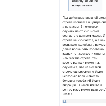
сторону, от линии
прицеливания
Под действием внешней сил
стрела изогнется в центре си
а не массы. В некоторых
случаях центр сил может
совпасть с центром массы. И
стрела не изгибается, а в ней
возникают колебания, причем
длина волны этих колебаний
зависит от жесткости стрелы.
Чем жестче стрела, тем
короче волна и может так
случиться, что на жесткой
стреле одновременно будет
несколько волн и вместо
больших колебаний будут
вибрации. О каком изгибе в
центре масс может идти речь
ИМХО.
+1