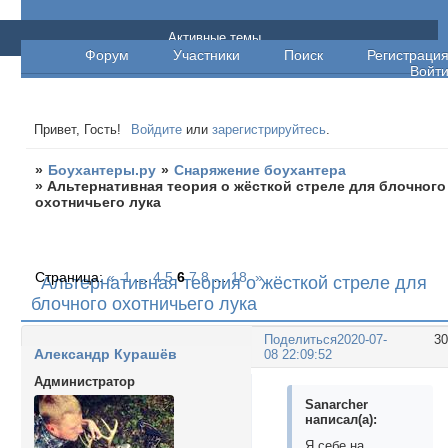
Боухантеры.ру
Активные темы
Форум
Участники
Поиск
Регистраци
Войт
Привет, Гость!
Войдите
или
зарегистрируйтесь
.
»
Боухантеры.ру
»
Снаряжение боухантера
»
Альтернативная теория о жёсткой стреле для блочного
охотничьего лука
Страница:
«
1
…
4
5
6
7
8
…
18
»
Альтернативная теория о жёсткой стреле для
блочного охотничьего лука
Поделиться
2020-07-
3
Александр Курашёв
08 22:09:52
Администратор
Sanarcher
написал(а):
Я себе на