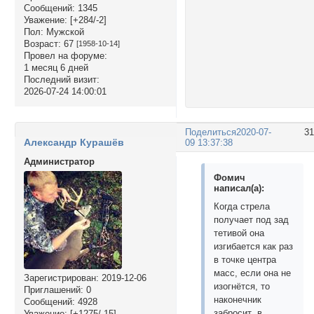
Сообщений:
1345
Уважение:
[+284/-2]
Пол:
Мужской
Возраст:
67
[1958-10-14]
Провел на форуме:
1 месяц 6 дней
Последний визит:
2026-07-24 14:00:01
Поделиться
2020-07-
3
Александр Курашёв
09 13:37:38
Администратор
Фомич
написал(а):
Когда стрела
получает под зад
тетивой она
изгибается как раз
в точке центра
масс, если она не
Зарегистрирован
: 2019-12-06
изогнётся, то
Приглашений:
0
наконечник
Сообщений:
4928
забросит в
Уважение:
[+1275/-15]