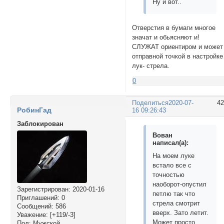
Ну и вот..
Отверстия в бумаги многое
значат и обьясняют и!
СЛУЖАТ ориентиром и может
отправной точкой в настройке
лук- стрела.
0
Поделиться
2020-07-
4
РобинГад
16 09:26:43
Заблокирован
Вован
написал(а):
На моем луке
встало все с
точностью
наоборот-опустил
Зарегистрирован
: 2020-01-16
петлю так что
Приглашений:
0
стрела смотрит
Сообщений:
586
вверх. Зато летит.
Уважение:
[+119/-3]
Может просто
Пол:
Мужской