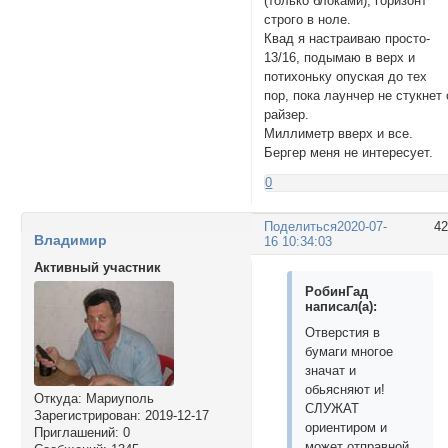
(только блоками), горизонт
строго в ноле.
Квад я настраиваю просто-
13/16, подымаю в верх и
потихоньку опуская до тех
пор, пока лаунчер не стукнет 
райзер.
Миллиметр вверх и все.
Бергер меня не интересует.
0
Поделиться
2020-07-
4
Владимир
16 10:34:03
Активный участник
РобинГад
написал(а):
Отверстия в
бумаги многое
значат и
обьясняют и!
Откуда:
Мариуполь
СЛУЖАТ
Зарегистрирован
: 2019-12-17
ориентиром и
Приглашений:
0
может отправной