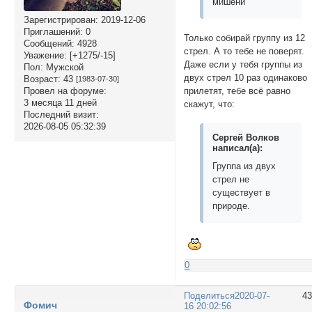
мишени
Зарегистрирован
: 2019-12-06
Приглашений:
0
Только собирай группу из 12
Сообщений:
4928
стрел. А то тебе не поверят.
Уважение:
[+1275/-15]
Даже если у тебя группы из
Пол:
Мужской
двух стрел 10 раз одинаково
Возраст:
43
[1983-07-30]
Провел на форуме:
прилетят, тебе всё равно
3 месяца 11 дней
скажут, что:
Последний визит:
2026-08-05 05:32:39
Сергей Волков
написал(а):
Группа из двух
стрел не
существует в
природе.
0
Поделиться
2020-07-
4
Фомич
16 20:02:56