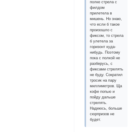
полке стрела с
филдом
прилетела в
мишень. Но знаю,
что если б такое
произошло с
фиксом, то стрела
б улетела за
горизонт куда-
нибудь. Поэтому
пока с полкой не
разберусь, с
фиксами стрелять
не буду. Сократил
тросик на пару
миллиметров. Ща
кофе попью и
пойду дальше
стрелять.
Надеюсь, больше
сюрпризов не
будет.