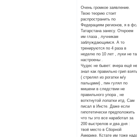
Очень громкое заявление.
Твою теорию стоит
распространить по
Федерациям регионов, я в фс
Татарстана занесу. Откроем
им глаза , лучникам
заблуждающимся. А то
тренируются по 4 раза в
неделю по 10 лет , луки не та
настроены .
Чудес не бывет: вчера ещё н
знал как правильно грип взят
( стрелял из рогатки м/у
пальцами) , пин гулял по
мишени в следствии не
правильного упора , не
вотктнутой лопатки итд. Сам
писал в Инсте. Даже если
гипотетически предположить
что ты это все наработал за
200 выстрелов и два дня :
твоё место в Сборной
Америке. Кстате им тоже над