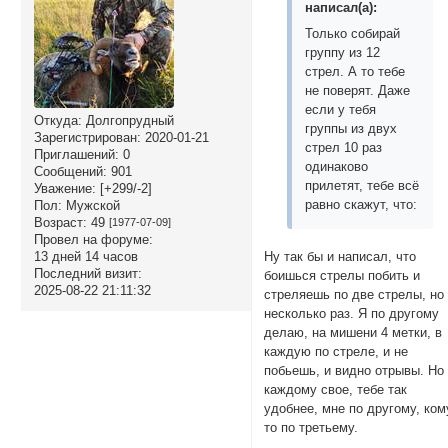
написал(а):
Только собирай
группу из 12
стрел. А то тебе
не поверят. Даже
если у тебя
Откуда:
Долгопрудный
группы из двух
Зарегистрирован
: 2020-01-21
стрел 10 раз
Приглашений:
0
одинаково
Сообщений:
901
прилетят, тебе всё
Уважение:
[+299/-2]
равно скажут, что:
Пол:
Мужской
Возраст:
49
[1977-07-09]
Провел на форуме:
13 дней 14 часов
Ну так бы и написал, что
Последний визит:
боишься стрелы побить и
2025-08-22 21:11:32
стреляешь по две стрелы, но
несколько раз. Я по другому
делаю, на мишени 4 метки, в
каждую по стреле, и не
побьешь, и видно отрывы. Но
каждому свое, тебе так
удобнее, мне по другому, ком
то по третьему.