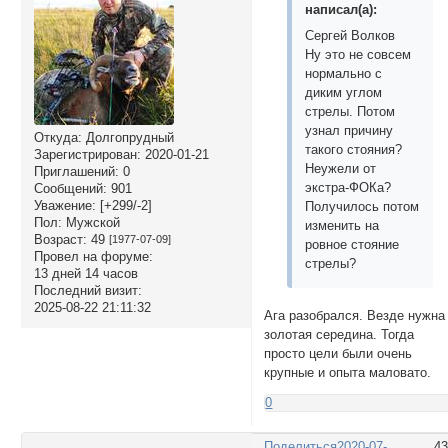
написал(а):
Сергей Волков
Ну это не совсем
нормально с
диким углом
стрелы. Потом
узнал причину
Откуда:
Долгопрудный
такого стояния?
Зарегистрирован
: 2020-01-21
Неужели от
Приглашений:
0
экстра-ФОКа?
Сообщений:
901
Уважение:
[+299/-2]
Получилось потом
Пол:
Мужской
изменить на
Возраст:
49
[1977-07-09]
ровное стояние
Провел на форуме:
стрелы?
13 дней 14 часов
Последний визит:
2025-08-22 21:11:32
Ага разобрался. Везде нужна
золотая середина. Тогда
просто цели были очень
крупные и опыта маловато.
0
Поделиться
2020-07-
4