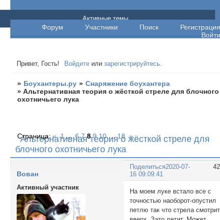
Боухантеры.ру
Активные темы
Форум
Участники
Поиск
Регистраци
Войт
Привет, Гость!
Войдите
или
зарегистрируйтесь
.
»
Боухантеры.ру
»
Снаряжение боухантера
»
Альтернативная теория о жёсткой стреле для блочного
охотничьего лука
Страница:
«
1
…
6
7
8
9
10
…
18
»
Альтернативная теория о жёсткой стреле для
блочного охотничьего лука
Поделиться
2020-07-
4
Вован
16 09:09:41
Активный участник
На моем луке встало все с
точностью наоборот-опустил
петлю так что стрела смотри
вверх. Зато летит. Может