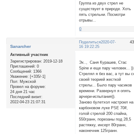
Группа из двух стрел не
существует в природе. Хоть
пять стрельни. Посмотри
отрывы...
0
Поделиться
2020-07-
4
Sanarcher
16 19:22:25
Активный участник
Зарегистрирован
: 2019-12-18
Эх.., Саня Курашев, Стас
Приглашений:
0
Spine и еще пару человек... ))
Сообщений:
1366
Стрелял я без вас, а тут вы с
Уважение:
[+335/-1]
своей теорией жесткой
Пол:
Мужской
стрелы... Было пару часиков
Провел на форуме:
времени. Развернул я опять
24 дня 21 час
арчери-испытания)).
Последний визит:
2022-04-23 21:07:31
Заново булетхол настроил на
карбоновом луке PSE 70#,
голой стрелой 200 спайна,
550гранн, порезаны под 28,5
растяжку, инсерт 80гранн,
наконечник 125гранн.