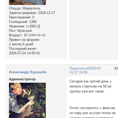
Откуда:
Мариуполь
Зарегистрирован
: 2019-12-17
Приглашений:
0
Сообщений:
1345
Уважение:
[+284/-2]
Пол:
Мужской
Возраст:
67
[1958-10-14]
Провел на форуме:
1 месяц 6 дней
Последний визит:
2026-07-24 14:00:01
Поделиться
2020-07-
4
Александр Курашёв
16 17:19:06
Администратор
Сегодня (на третий день с
начала стрельбы на 50 м)
группы уже вот такие.
Хотел пострелять с фиксом,
но пару раз за утро полка не
успела сложиться (виртус),