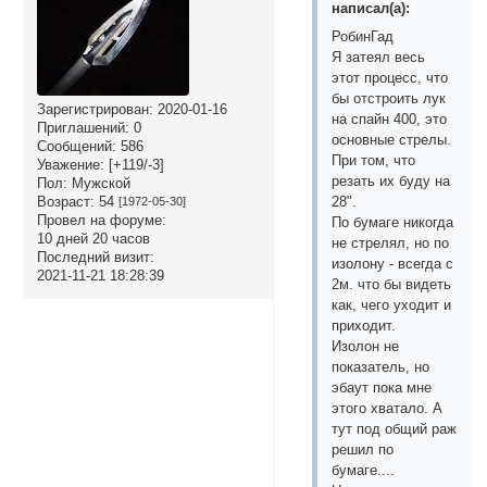
написал(а):
РобинГад
Я затеял весь
этот процесс, что
бы отстроить лук
Зарегистрирован
: 2020-01-16
на спайн 400, это
Приглашений:
0
основные стрелы.
Сообщений:
586
При том, что
Уважение:
[+119/-3]
резать их буду на
Пол:
Мужской
Возраст:
54
28".
[1972-05-30]
Провел на форуме:
По бумаге никогда
10 дней 20 часов
не стрелял, но по
Последний визит:
изолону - всегда с
2021-11-21 18:28:39
2м. что бы видеть
как, чего уходит и
приходит.
Изолон не
показатель, но
эбаут пока мне
этого хватало. А
тут под общий раж
решил по
бумаге....