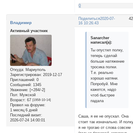
0
Поделиться
2020-07-
4
Владимир
16 10:26:43
Активный участник
Sanarcher
написал(а):
Ты опустил полку,
теперь сделай
больше натяжение
тросика полки.
Откуда:
Мариуполь
Т.е. реально
Зарегистрирован
: 2019-12-17
хорошо натяни.
Приглашений:
0
Попробуй. Мне
Сообщений:
1345
кажется, надо
Уважение:
[+284/-2]
Пол:
Мужской
чтоб быстрее
Возраст:
67
[1958-10-14]
падала
Провел на форуме:
1 месяц 6 дней
Последний визит:
Саша, я ее не опускал. Она
2026-07-24 14:00:01
стоит так изначально. И полк
я не трогаю от слова совсем