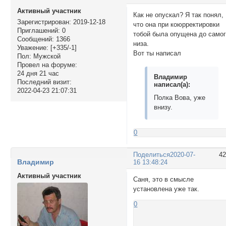
Активный участник
Как не опускал? Я так понял,
Зарегистрирован
: 2019-12-18
что она при коюрректировки
Приглашений:
0
тобой была опущена до само
Сообщений:
1366
низа.
Уважение:
[+335/-1]
Вот ты написал
Пол:
Мужской
Провел на форуме:
24 дня 21 час
Владимир
Последний визит:
написал(а):
2022-04-23 21:07:31
Полка Вова, уже
внизу.
0
Поделиться
2020-07-
4
Владимир
16 13:48:24
Активный участник
Саня, это в смысле
установлена уже так.
0