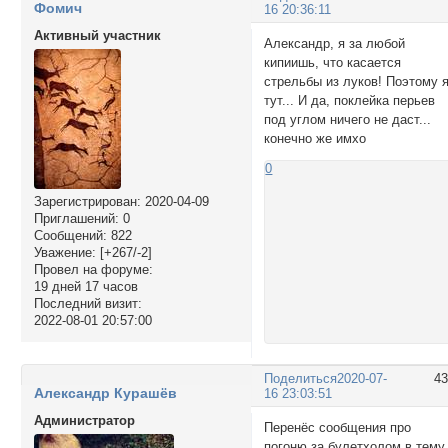
Фомич
16 20:36:11
Активный участник
Александр, я за любой
кипиишь, что касается
стрельбы из луков! Поэтому 
тут... И да, поклейка перьев
под углом ничего не даст...
конечно же имхо
0
Зарегистрирован
: 2020-04-09
Приглашений:
0
Сообщений:
822
Уважение:
[+267/-2]
Провел на форуме:
19 дней 17 часов
Последний визит:
2022-08-01 20:57:00
Поделиться
2020-07-
4
Александр Курашёв
16 23:03:51
Администратор
Перенёс сообщения про
погоню за булетхолом в тему