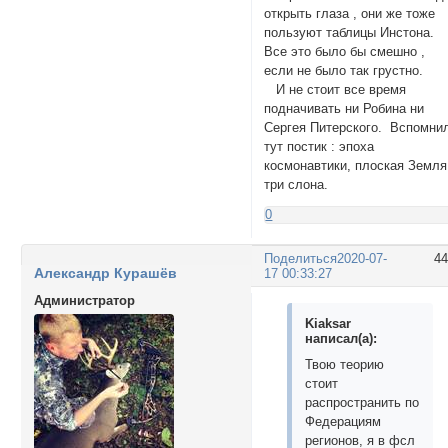
открыть глаза , они же тоже
пользуют таблицы Инстона.
Все это было бы смешно ,
если не было так грустно.
И не стоит все время
подначивать ни Робина ни
Сергея Питерского. Вспомни
тут постик : эпоха
космонавтики, плоская Земля
три слона.
0
Поделиться
2020-07-
4
Александр Курашёв
17 00:33:27
Администратор
Kiaksar
написал(а):
Твою теорию
стоит
распространить по
Федерациям
регионов, я в фсл