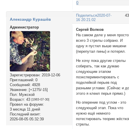
0
Поделиться
2020-07-
4
Александр Курашёв
16 20:21:02
Администратор
Сергей Волков
На самом деле у меня просто
всего 3 стрелы собрано. И
одну я пустил выше мишени
(перепутал пины) и потерял.
Не хочу пока другие стрелы
собирать, так как думаю
следующим этапом
Зарегистрирован
: 2019-12-06
поэкспериментировать с
Приглашений:
0
подклейкой перьев под
Сообщений:
4928
разными углами. (Сейчас и д
Уважение:
[+1275/-15]
этого я клеил перья прямо.)
Пол:
Мужской
Возраст:
43
[1983-07-30]
Но оперение под углом - это
Провел на форуме:
следующий этап. Пока что
3 месяца 11 дней
нужно ещё немного
Последний визит:
потестировать теорию жёстко
2026-08-05 05:32:39
стрелы.