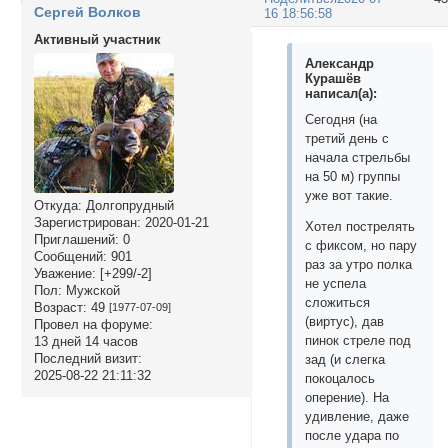
Сергей Волков
16 18:56:58
Активный участник
Александр
Курашёв
написал(а):
Сегодня (на
третий день с
начала стрельбы
на 50 м) группы
уже вот такие.
Откуда:
Долгопрудный
Зарегистрирован
: 2020-01-21
Хотел пострелять
Приглашений:
0
с фиксом, но пару
Сообщений:
901
раз за утро полка
Уважение:
[+299/-2]
не успела
Пол:
Мужской
сложиться
Возраст:
49
[1977-07-09]
(виртус), дав
Провел на форуме:
пинок стреле под
13 дней 14 часов
Последний визит:
зад (и слегка
2025-08-22 21:11:32
покоцалось
оперение). На
удивление, даже
после удара по