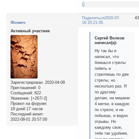
0
Поделиться
2020-07-
4
Фомич
16 20:21:05
Активный участник
Сергей Волков
написал(а):
Ну так бы и
написал, что
боишься стрелы
побить и
стреляешь по две
стрелы, но
Зарегистрирован
: 2020-04-09
несколько раз. Я
Приглашений:
0
по другому
Сообщений:
822
делаю, на мишени
Уважение:
[+267/-2]
Провел на форуме:
4 метки, в каждую
19 дней 17 часов
по стреле, и не
Последний визит:
побьешь, и видно
2022-08-01 20:57:00
отрывы. Но
каждому свое,
тебе так удобнее,