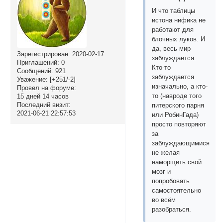
И что таблицы
истона нифика не
работают для
блочных луков. И
да, весь мир
Зарегистрирован
: 2020-02-17
заблуждается.
Приглашений:
0
Кто-то
Сообщений:
921
заблуждается
Уважение:
[+251/-2]
изначально, а кто-
Провел на форуме:
то (навроде того
15 дней 14 часов
Последний визит:
питерского парня
2021-06-21 22:57:53
или РобинГада)
просто повторяют
за
заблуждающимися,
не желая
наморщить свой
мозг и
попробовать
самостоятельно
во всём
разобраться.