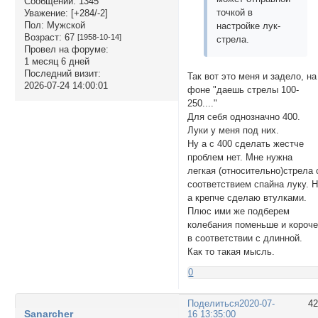
Сообщений:
1345
точкой в
Уважение:
[+284/-2]
Пол:
Мужской
настройке лук-
Возраст:
67
[1958-10-14]
стрела.
Провел на форуме:
1 месяц 6 дней
Последний визит:
Так вот это меня и задело, на
2026-07-24 14:00:01
фоне "даешь стрелы 100-
250...."
Для себя однозначно 400.
Луки у меня под них.
Ну а с 400 сделать жестче
проблем нет. Мне нужна
легкая (относительно)стрела 
соответствием спайна луку. 
а крепче сделаю втулками.
Плюс ими же подберем
колебания поменьше и короч
в соответствии с длинной.
Как то такая мысль.
0
Поделиться
2020-07-
4
Sanarcher
16 13:35:00