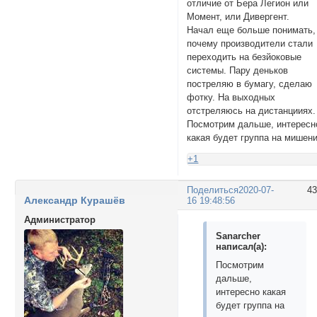
отличие от Бера Легион или
Момент, или Дивергент.
Начал еще больше понимать,
почему производители стали
переходить на безйоковые
системы. Пару деньков
постреляю в бумагу, сделаю
фотку. На выходных
отстреляюсь на дистанцииях.
Посмотрим дальше, интересн
какая будет группа на мишени
+1
Поделиться
2020-07-
4
Александр Курашёв
16 19:48:56
Администратор
Sanarcher
написал(а):
Посмотрим
дальше,
интересно какая
будет группа на