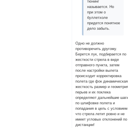
тюнинг
называется. Но
при этом о
буллетхоле
придется понятное
дело забыть.
Одно не должно
противоречить другому.
Берется лук, подбирается по
жесткости стрела в виде
отправного пункта, затем
после настройки вылета
происходит корректировка
полета где фок динамическая
жесткость размер и геометри
перьев и их поклека
определяют дальнейшие шаг
по шлифовке полета и
попадания в цель с условием 
что стрела летит ровно и не
имеет угловых отклонений по
дистанции!