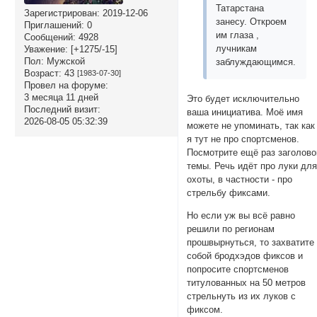
Татарстана
Зарегистрирован
: 2019-12-06
занесу. Откроем
Приглашений:
0
им глаза ,
Сообщений:
4928
лучникам
Уважение:
[+1275/-15]
Пол:
Мужской
заблуждающимся.
Возраст:
43
[1983-07-30]
Провел на форуме:
3 месяца 11 дней
Это будет исключительно
Последний визит:
ваша инициатива. Моё имя
2026-08-05 05:32:39
можете не упоминать, так как
я тут не про спортсменов.
Посмотрите ещё раз заголово
темы. Речь идёт про луки дл
охоты, в частности - про
стрельбу фиксами.
Но если уж вы всё равно
решили по регионам
прошвырнуться, то захватите
собой бродхэдов фиксов и
попросите спортсменов
титулованных на 50 метров
стрельнуть из их луков с
фиксом.