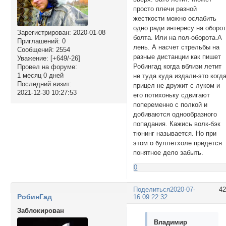
просто плечи разной
жесткости можно ослабить
одно ради интересу на оборо
Зарегистрирован
: 2020-01-08
болта. Или на пол-оборота.А
Приглашений:
0
лень. А насчет стрельбы на
Сообщений:
2554
разные дистанции как пишет
Уважение:
[+649/-26]
Робингад когда вблизи летит
Провел на форуме:
1 месяц 0 дней
не туда куда издали-это когд
Последний визит:
прицел не дружит с луком и
2021-12-30 10:27:53
его потихоньку сдвигают
попеременно с полкой и
добиваются однообразного
попадания. Кажись волк-бэк
тюнинг называется. Но при
этом о буллетхоле придется
понятное дело забыть.
0
Поделиться
2020-07-
4
РобинГад
16 09:22:32
Заблокирован
Владимир