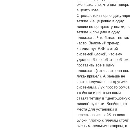
окончательно, что она теперь
в центршоте.
Стрела стоит перпендикуляр
тетиве и еще ровно в одну
линию по центршоту полки, п
тетиве и прицелу в одну
плоскость. Что бывает не так
часто. Знакомый тренер
хвалил лук PSE с этой
системой блокой, что ему
удалось без особых проблем
поставить все в одну
плоскость (тетива-стрела-ось
лука- прицел). А раньше не
часто получалось с другими
системами. Лук просто бомба
т.к блоки и система сами
ставят тетиву в "центршотну
линию" рукояти. Вообще нет
места для установки и
перестановки шайб на осях.
Блоки плотно к плечам стоят 
очень маленьким зазором, в