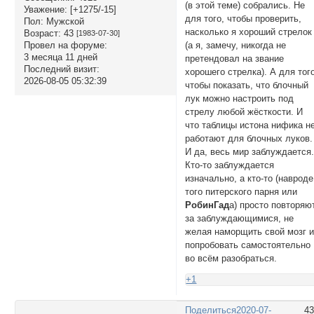
(в этой теме) собрались. Не
Уважение:
[+1275/-15]
для того, чтобы проверить,
Пол:
Мужской
насколько я хороший стрелок
Возраст:
43
[1983-07-30]
Провел на форуме:
(а я, замечу, никогда не
3 месяца 11 дней
претендовал на звание
Последний визит:
хорошего стрелка). А для тог
2026-08-05 05:32:39
чтобы показать, что блочный
лук можно настроить под
стрелу любой жёсткости. И
что таблицы истона нифика н
работают для блочных луков.
И да, весь мир заблуждается
Кто-то заблуждается
изначально, а кто-то (навроде
того питерского парня или
РобинГад
а) просто повторяю
за заблуждающимися, не
желая наморщить свой мозг 
попробовать самостоятельно
во всём разобраться.
+1
Поделиться
2020-07-
4