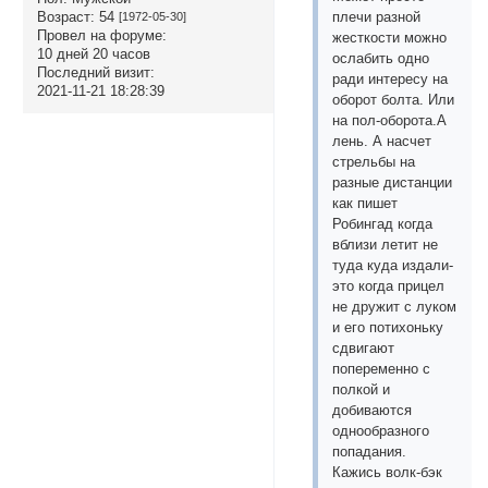
Возраст:
54
плечи разной
[1972-05-30]
Провел на форуме:
жесткости можно
10 дней 20 часов
ослабить одно
Последний визит:
ради интересу на
2021-11-21 18:28:39
оборот болта. Или
на пол-оборота.А
лень. А насчет
стрельбы на
разные дистанции
как пишет
Робингад когда
вблизи летит не
туда куда издали-
это когда прицел
не дружит с луком
и его потихоньку
сдвигают
попеременно с
полкой и
добиваются
однообразного
попадания.
Кажись волк-бэк