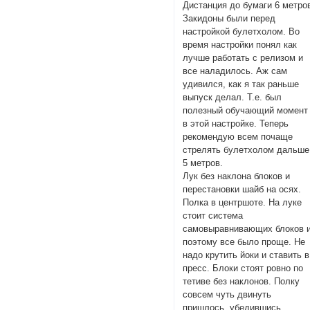
Дистанция до бумаги 6 метро
Закидоны были перед
настройкой булетхолом. Во
время настройки понял как
лучше работать с релизом и
все наладилось. Аж сам
удивился, как я так раньше
выпуск делал. Т.е. был
полезный обучающий момент
в этой настройке. Теперь
рекомендую всем почаще
стрелять булетхолом дальше
5 метров.
Лук без наклона блоков и
перестановки шайб на осях.
Полка в центршоте. На луке
стоит система
самовыравнивающих блоков 
поэтому все было проще. Не
надо крутить йоки и ставить в
пресс. Блоки стоят ровно по
тетиве без наклонов. Полку
совсем чуть двинуть
пришлось, убедившись