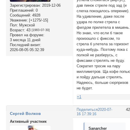
Зарегистрирован
: 2019-12-06
дав пинок стреле под зад (и
Приглашений:
0
слегка покоцалось оперение).
Сообщений:
4928
На удивление, даже после
Уважение:
[+1275/-15]
удара по полке стрела с
Пол:
Мужской
филдом прилетела в мишень
Возраст:
43
[1983-07-30]
Но знаю, что если б такое
Провел на форуме:
произошло с фиксом, то
3 месяца 11 дней
стрела б улетела за горизонт
Последний визит:
куда-нибудь. Поэтому пока с
2026-08-05 05:32:39
полкой не разберусь, с
фиксами стрелять не буду.
Сократил тросик на пару
миллиметров. Ща кофе попь
и пойду дальше стрелять.
Надеюсь, больше сюрпризов
не будет.
+1
Поделиться
2020-07-
4
Сергей Волков
16 17:39:16
Активный участник
Sanarcher