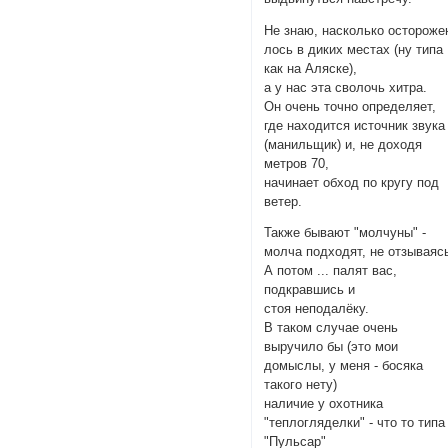
Не знаю, насколько остороже
лось в диких местах (ну типа
как на Аляске),
а у нас эта сволочь хитра.
Он очень точно определяет,
где находится источник звука
(манильщик) и, не доходя
метров 70,
начинает обход по кругу под
ветер.
Также бывают "молчуны" -
молча подходят, не отзываяс
А потом ... палят вас,
подкравшись и
стоя неподалёку.
В таком случае очень
выручило бы (это мои
домыслы, у меня - босяка
такого нету)
наличие у охотника
"теплогляделки" - что то типа
"Пульсар"