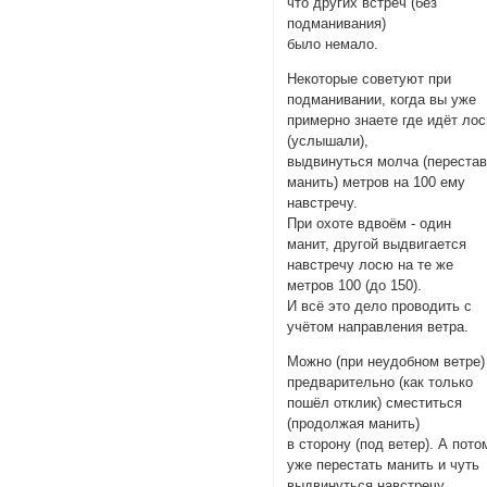
что других встреч (без
подманивания)
было немало.
Некоторые советуют при
подманивании, когда вы уже
примерно знаете где идёт лос
(услышали),
выдвинуться молча (переста
манить) метров на 100 ему
навстречу.
При охоте вдвоём - один
манит, другой выдвигается
навстречу лосю на те же
метров 100 (до 150).
И всё это дело проводить с
учётом направления ветра.
Можно (при неудобном ветре)
предварительно (как только
пошёл отклик) сместиться
(продолжая манить)
в сторону (под ветер). А пото
уже перестать манить и чуть
выдвинуться навстречу.