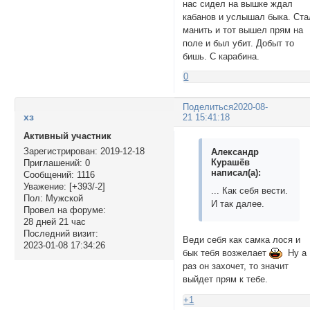
нас сидел на вышке ждал
кабанов и услышал быка. Ста
манить и тот вышел прям на
поле и был убит. Добыт то
бишь. С карабина.
0
Поделиться
2020-08-
хз
21 15:41:18
Активный участник
Зарегистрирован
: 2019-12-18
Александр
Курашёв
Приглашений:
0
написал(а):
Сообщений:
1116
Уважение:
[+393/-2]
... Как себя вести.
Пол:
Мужской
И так далее.
Провел на форуме:
28 дней 21 час
Последний визит:
Веди себя как самка лося и
2023-01-08 17:34:26
бык тебя возжелает
Ну а
раз он захочет, то значит
выйдет прям к тебе.
+1