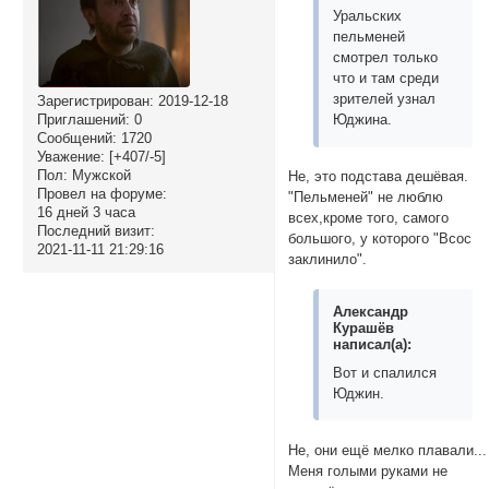
Уральских
пельменей
смотрел только
что и там среди
зрителей узнал
Зарегистрирован
: 2019-12-18
Приглашений:
0
Юджина.
Сообщений:
1720
Уважение:
[+407/-5]
Пол:
Мужской
Не, это подстава дешёвая.
Провел на форуме:
"Пельменей" не люблю
16 дней 3 часа
всех,кроме того, самого
Последний визит:
большого, у которого "Всос
2021-11-11 21:29:16
заклинило".
Александр
Курашёв
написал(а):
Вот и спалился
Юджин.
Не, они ещё мелко плавали...
Меня голыми руками не