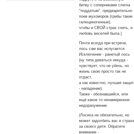
битву с соперниками слегка
"поддатым", предварительно
поев мухоморов (грибы такие
галюциногенные),
чтобы и СВОЙ страх снять, и
любовь веселей была.)
Почти всегда при встрече,
лось сам вас испугается.
Исключение - ранетый лось
(ну типа деваться некуда -
чувствует, что не убечь, но
жизнь свою просто так не
отдаст,
а как известно, лучшая защит
- нападение).
Также - обознавшийся, или
ещё какое то ненамеренное
недоразумение.
(Лосиха не обязательно, но
может задолбить вас в страх
за своего дитя. Обратите
внимание -