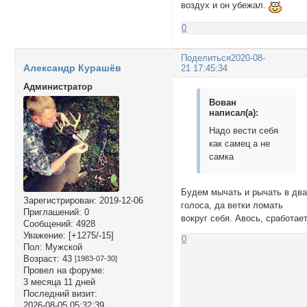
воздух и он убежал.
0
Поделиться
2020-08-
Александр Курашёв
21 17:45:34
Администратор
Вован
написал(а):
Надо вести себя
как самец а не
самка
Будем мычать и рычать в дв
Зарегистрирован
: 2019-12-06
голоса, да ветки ломать
Приглашений:
0
вокруг себя. Авось, сработает
Сообщений:
4928
Уважение:
[+1275/-15]
0
Пол:
Мужской
Возраст:
43
[1983-07-30]
Провел на форуме:
3 месяца 11 дней
Последний визит:
2026-08-05 05:32:39