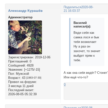
Поделиться
2020-08-
Александр Курашёв
21 16:03:37
Администратор
Василий
написал(а):
Веди себя как
самка лося и бык
тебя возжелает
Ну а раз он
захочет, то значит
выйдет прям к
Зарегистрирован
: 2019-12-06
тебе.
Приглашений:
0
Сообщений:
4928
Уважение:
[+1275/-15]
А как она себя ведёт? Стонет
Пол:
Мужской
Или ещё что-то?
Возраст:
43
[1983-07-30]
Провел на форуме:
0
3 месяца 11 дней
Последний визит:
2026-08-05 05:32:39
Поделиться
2020-08-