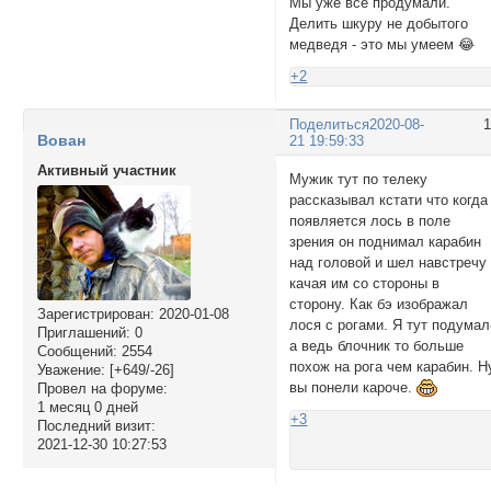
Мы уже всё продумали.
Делить шкуру не добытого
медведя - это мы умеем 😂
+2
Поделиться
2020-08-
Вован
21 19:59:33
Активный участник
Мужик тут по телеку
рассказывал кстати что когда
появляется лось в поле
зрения он поднимал карабин
над головой и шел навстречу
качая им со стороны в
сторону. Как бэ изображал
Зарегистрирован
: 2020-01-08
лося с рогами. Я тут подумал
Приглашений:
0
а ведь блочник то больше
Сообщений:
2554
похож на рога чем карабин. Н
Уважение:
[+649/-26]
вы понели кароче.
Провел на форуме:
1 месяц 0 дней
+3
Последний визит:
2021-12-30 10:27:53