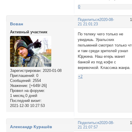
0
Поделиться
2020-08-
Вован
21 21:01:23
Активный участник
По телеку чего только не
увидишь. Уральских
пельменей смотрел только чт
и там среди зрителей узнал
Юджина. Наш егерь манит
банкой из под кофе с
веревочкой. Классика жанра.
Зарегистрирован
: 2020-01-08
Приглашений:
0
+2
Сообщений:
2554
Уважение:
[+649/-26]
Провел на форуме:
1 месяц 0 дней
Последний визит:
2021-12-30 10:27:53
Поделиться
2020-08-
Александр Курашёв
21 21:07:57