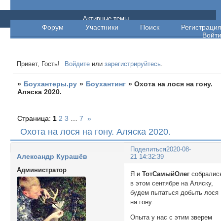
Боухантеры.ру
Активные темы
Форум
Участники
Поиск
Регистраци
Войт
Привет, Гость!
Войдите
или
зарегистрируйтесь
.
»
Боухантеры.ру
»
Боухантинг
»
Охота на лося на гону.
Аляска 2020.
Страница:
1
2
3
…
7
»
Охота на лося на гону. Аляска 2020.
Поделиться
2020-08-
Александр Курашёв
21 14:32:39
Администратор
Я и
ТотСамыйОлег
собралис
в этом сентябре на Аляску,
будем пытаться добыть лося
на гону.
Опыта у нас с этим зверем