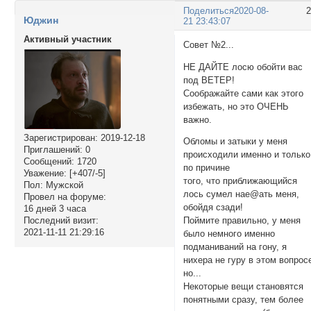
Поделиться
2020-08-
Юджин
21 23:43:07
Активный участник
Совет №2...
НЕ ДАЙТЕ лосю обойти вас
под ВЕТЕР!
Соображайте сами как этого
избежать, но это ОЧЕНЬ
важно.
Зарегистрирован
: 2019-12-18
Обломы и затыки у меня
Приглашений:
0
происходили именно и только
Сообщений:
1720
по причине
Уважение:
[+407/-5]
того, что приближающийся
Пол:
Мужской
лось сумел нае@ать меня,
Провел на форуме:
обойдя сзади!
16 дней 3 часа
Последний визит:
Поймите правильно, у меня
2021-11-11 21:29:16
было немного именно
подманиваний на гону, я
нихера не гуру в этом вопрос
но...
Некоторые вещи становятся
понятными сразу, тем более