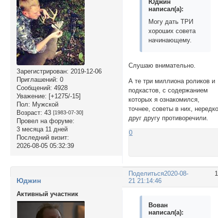
Юджин
написал(а):
Могу дать ТРИ
хороших совета
начинающему.
Слушаю внимательно.
Зарегистрирован
: 2019-12-06
Приглашений:
0
А те три миллиона роликов и
Сообщений:
4928
подкастов, с содержанием
Уважение:
[+1275/-15]
которых я ознакомился,
Пол:
Мужской
точнее, советы в них, нередк
Возраст:
43
[1983-07-30]
друг другу противоречили.
Провел на форуме:
3 месяца 11 дней
0
Последний визит:
2026-08-05 05:32:39
Поделиться
2020-08-
Юджин
21 21:14:46
Активный участник
Вован
написал(а):