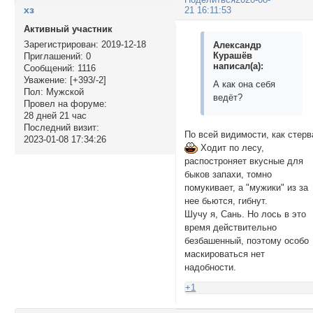
хз
21 16:11:53
Активный участник
Зарегистрирован
: 2019-12-18
Александр
Курашёв
Приглашений:
0
написал(а):
Сообщений:
1116
Уважение:
[+393/-2]
А как она себя
Пол:
Мужской
ведёт?
Провел на форуме:
28 дней 21 час
Последний визит:
По всей видимости, как стерв
2023-01-08 17:34:26
Ходит по лесу,
распостроняет вкусные для
быков запахи, томно
помукивает, а "мужики" из за
нее бьются, гибнут.
Шучу я, Сань. Но лось в это
время действительно
безбашенный, поэтому особо
маскироваться нет
надобности.
+1