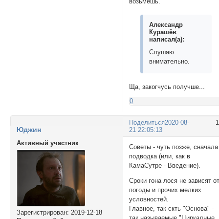
возьмёшь.
Александр
Курашёв
написал(а):
Слушаю
внимательно.
Ща, закогчусь получше...
0
Поделиться
2020-08-
Юджин
21 22:05:13
Активный участник
Советы - чуть позже, сначала
подводка (или, как в
КамаСутре - Введение).
Сроки гона лося не зависят о
погоды и прочих мелких
условностей.
Главное, так скть "Основа" -
Зарегистрирован
: 2019-12-18
так называемые "Циркадные