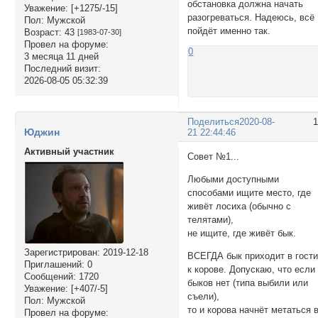
обстановка должна начать
Уважение:
[+1275/-15]
разогреваться. Надеюсь, всё
Пол:
Мужской
пойдёт именно так.
Возраст:
43
[1983-07-30]
Провел на форуме:
0
3 месяца 11 дней
Последний визит:
2026-08-05 05:32:39
Поделиться
2020-08-
Юджин
21 22:44:46
Активный участник
Совет №1...
Любыми доступными
способами ищите место, где
живёт лосиха (обычно с
телятами),
не ищите, где живёт бык.
Зарегистрирован
: 2019-12-18
ВСЕГДА бык приходит в гост
Приглашений:
0
к корове. Допускаю, что если
Сообщений:
1720
быков нет (типа выбили или
Уважение:
[+407/-5]
съели),
Пол:
Мужской
то и корова начнёт метаться 
Провел на форуме: