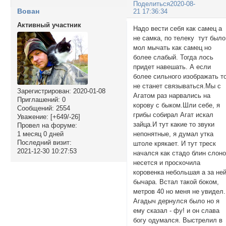
Поделиться
2020-08-
Вован
21 17:36:34
Активный участник
Надо вести себя как самец а
не самка, по телеку тут было
мол мычать как самец но
более слабый. Тогда лось
придет навешать. А если
более сильного изображать т
не станет связываться.Мы с
Зарегистрирован
: 2020-01-08
Агатом раз нарвались на
Приглашений:
0
корову с быком.Шли себе, я
Сообщений:
2554
грибы собирал Агат искал
Уважение:
[+649/-26]
зайца.И тут какие то звуки
Провел на форуме:
1 месяц 0 дней
непонятные, я думал утка
Последний визит:
штоле крякает. И тут треск
2021-12-30 10:27:53
начался как стадо блин слон
несется и проскочила
коровенка небольшая а за ней
бычара. Встал такой боком,
метров 40 но меня не увидел.
Агадыч дернулся было но я
ему сказал - фу! и он слава
богу одумался. Выстрелил в