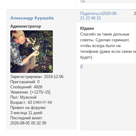
+1
Поделиться
2020-08-
Александр Курашёв
21 22:46:15
Администратор
Юджин
Спасибо за такие дельные
советы. Сделаю скриншот,
чтобы всегда было на
телефоне (даже если связи н
будет).
0
Зарегистрирован
: 2019-12-06
Приглашений:
0
Сообщений:
4928
Уважение:
[+1275/-15]
Пол:
Мужской
Возраст:
43
[1983-07-30]
Провел на форуме:
3 месяца 11 дней
Последний визит:
2026-08-05 05:32:39