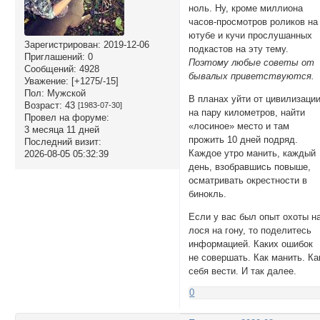
ноль. Ну, кроме миллиона
часов-просмотров роликов на
ютубе и кучи прослушанных
Зарегистрирован
: 2019-12-06
подкастов на эту тему.
Приглашений:
0
Поэтому любые советы от
Сообщений:
4928
бывалых приветствуются.
Уважение:
[+1275/-15]
Пол:
Мужской
В планах уйти от цивилизаци
Возраст:
43
[1983-07-30]
на пару километров, найти
Провел на форуме:
«лосиное» место и там
3 месяца 11 дней
прожить 10 дней подряд.
Последний визит:
Каждое утро манить, каждый
2026-08-05 05:32:39
день, взобравшись повыше,
осматривать окрестности в
бинокль.
Если у вас был опыт охоты н
лося на гону, то поделитесь
информацией. Каких ошибок
не совершать. Как манить. Ка
себя вести. И так далее.
0