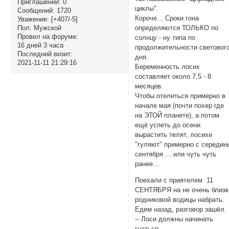
Приглашений:
0
циклы".
Сообщений:
1720
Короче... Сроки гона
Уважение:
[+407/-5]
Пол:
Мужской
определяются ТОЛЬКО по
Провел на форуме:
солнцу - ну типа по
16 дней 3 часа
продолжительности световог
Последний визит:
дня.
2021-11-11 21:29:16
Беременность лосих
составляет около 7,5 - 8
месяцев.
Чтобы отелиться примерно в
начале мая (почти похер где
на ЭТОЙ планете), а потом
ещё успеть до осени
вырастить телят, лосихи
"гуляют" примерно с середин
сентября ... или чуть чуть
ранее...
Поехали с приятелем 11
СЕНТЯБРЯ на не очень близк
родниковой водицы набрать.
Едем назад, разговор зашёл.
-- Лоси должны начинать
гнаться.