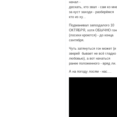
начал -
дескать, кто звал - сам ко мн
за куст заходи - разберёмся
кто из ху...
Подманивал запоздалого 10
ОКТЯБРЯ, хотя ОБЫЧНО гон
(лосихи кроются) - до конца
сентября.
Чуть затянуться гон может (и
зверей бывает не всё гладко
любовью), а вот начаться
ранее положенного - вряд ли.
А на погоду лосям - нас....