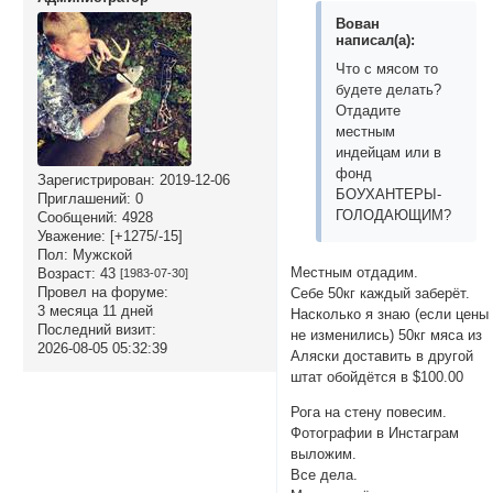
Вован
написал(а):
Что с мясом то
будете делать?
Отдадите
местным
индейцам или в
фонд
Зарегистрирован
: 2019-12-06
БОУХАНТЕРЫ-
Приглашений:
0
ГОЛОДАЮЩИМ?
Сообщений:
4928
Уважение:
[+1275/-15]
Пол:
Мужской
Местным отдадим.
Возраст:
43
[1983-07-30]
Провел на форуме:
Себе 50кг каждый заберёт.
3 месяца 11 дней
Насколько я знаю (если цены
Последний визит:
не изменились) 50кг мяса из
2026-08-05 05:32:39
Аляски доставить в другой
штат обойдётся в $100.00
Рога на стену повесим.
Фотографии в Инстаграм
выложим.
Все дела.