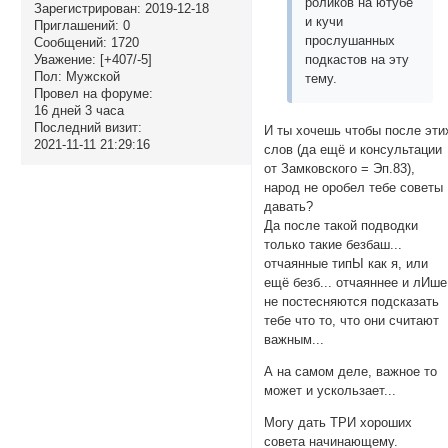
роликов на ютубе
Зарегистрирован
: 2019-12-18
и кучи
Приглашений:
0
прослушанных
Сообщений:
1720
Уважение:
[+407/-5]
подкастов на эту
Пол:
Мужской
тему.
Провел на форуме:
16 дней 3 часа
Последний визит:
И ты хочешь чтобы после эти
2021-11-11 21:29:16
слов (да ещё и консультации
от Замковского = Эп.83),
народ не оробел тебе советы
давать?
Да после такой подводки
только такие безбаш...
отчаянные типЫ как я, или
ещё безб... отчаяннее и лИше
не постесняются подсказать
тебе что то, что они считают
важным...
А на самом деле, важное то
может и ускользает...
Могу дать ТРИ хороших
совета начинающему.