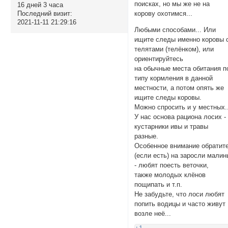
поисках, но мы же не на
16 дней 3 часа
Последний визит:
корову охотимся...
2021-11-11 21:29:16
Любыми способами... Или
ищите следы именно коровы 
телятами (телёнком), или
ориентируйтесь
на обычные места обитания п
типу кормления в данной
местности, а потом опять же
ищите следы коровы.
Можно спросить и у местных..
У нас основа рациона лосих -
кустарники ивы и травы
разные.
Особенное внимание обратит
(если есть) на заросли малин
- любят поесть веточки,
также молодых клёнов
пощипать и т.п.
Не забудьте, что лоси любят
попить водицы и часто живут
возле неё...