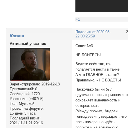
+1
Поделиться
2020-08-
Юджин
22 00:25:59
Активный участник
Совет №3...
НЕ БОЙТЕСЬ!
Ведите себя так, как
полагается вести в танке.
А что ГЛАВНОЕ в танке? ...
Правильно, - НЕ БЗДЕТЬ!
Зарегистрирован
: 2019-12-18
Приглашений:
0
Насколько бы ни был
Сообщений:
1720
одурманен лось гормонами, о
Уважение:
[+407/-5]
сохраняет вменяемость и
Пол:
Мужской
осторожность.
Провел на форуме:
(Между прочим, Андрей
16 дней 3 часа
Геннадьевич утверждает, что
Последний визит:
лось намеренно идёт к
2021-11-11 21:29:16
подруге и на возможную