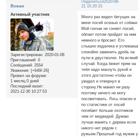
Поделиться
2020-08-
Вован
21 15:20:15
Активный участник
Много раз видел бегущих на
меня лосей осенью от собаки
Мой гончак не гоняет лосей,
облает потом пройдет за ним
немного и бросает. Его
слышно издалека и успеваеш
спокойно заменить дробь на
Зарегистрирован
: 2020-01-08
пули в двустволке. На всякий
Приглашений:
0
случай. Когда бежит прям на
Сообщений:
2554
тебя надо махнуть рукой и
Уважение:
[+649/-26]
этого достаточно чтобы он
Провел на форуме:
1 месяц 0 дней
увидел и отвернул в
Последний визит:
сторону.Не манил ни разу
2021-12-30 10:27:53
поэтому ничего не могу
посоветовать. Лось опасен и
по статистике от лосей
погибает больше охотников
чем от медведей. Думаю
лучше манить с дерева если
никого нет рядом с
ружьем.Прошлый год мужик 