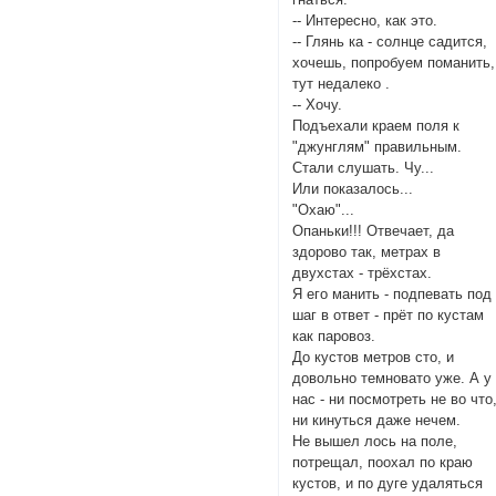
-- Интересно, как это.
-- Глянь ка - солнце садится,
хочешь, попробуем поманить,
тут недалеко .
-- Хочу.
Подъехали краем поля к
"джунглям" правильным.
Стали слушать. Чу...
Или показалось...
"Охаю"...
Опаньки!!! Отвечает, да
здорово так, метрах в
двухстах - трёхстах.
Я его манить - подпевать под
шаг в ответ - прёт по кустам
как паровоз.
До кустов метров сто, и
довольно темновато уже. А у
нас - ни посмотреть не во что
ни кинуться даже нечем.
Не вышел лось на поле,
потрещал, поохал по краю
кустов, и по дуге удаляться