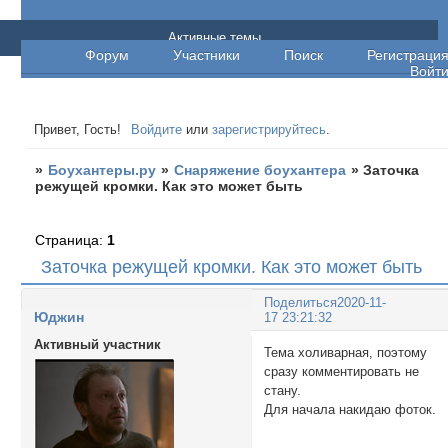
Боухантеры.ру
Активные темы
Форум
Участники
Поиск
Регистраци
Войт
Привет, Гость!
Войдите
или
зарегистрируйтесь
.
»
Боухантеры.ру
»
Снаряжение боухантера
»
Заточка
режущей кромки. Как это может быть
Страница:
1
Заточка режущей кромки. Как это может быть
Поделиться
2020-11-
Юджин
17 23:21:32
Активный участник
Тема холиварная, поэтому
сразу комментировать не
стану.
Для начала накидаю фоток.