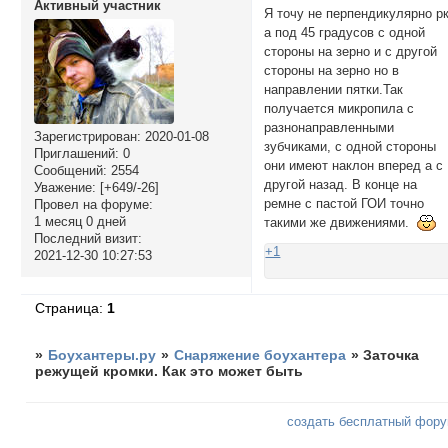
Активный участник
Я точу не перпендикулярно р
а под 45 градусов с одной
стороны на зерно и с другой
стороны на зерно но в
направлении пятки.Так
получается микропила с
разнонаправленными
Зарегистрирован
: 2020-01-08
зубчиками, с одной стороны
Приглашений:
0
они имеют наклон вперед а с
Сообщений:
2554
другой назад. В конце на
Уважение:
[+649/-26]
ремне с пастой ГОИ точно
Провел на форуме:
1 месяц 0 дней
такими же движениями.
Последний визит:
+1
2021-12-30 10:27:53
Страница:
1
»
Боухантеры.ру
»
Снаряжение боухантера
»
Заточка
режущей кромки. Как это может быть
создать бесплатный фор