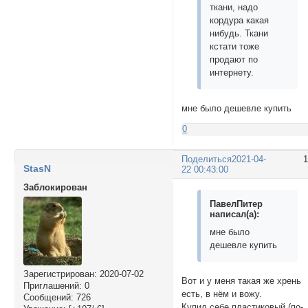
ткани, надо
кордура какая
нибудь. Ткани
кстати тоже
продают по
интернету.
мне было дешевле купить
0
Поделиться
2021-04-
StasN
22 00:43:00
Заблокирован
ПавелПитер
написал(а):
мне было
дешевле купить
Зарегистрирован
: 2020-07-02
Вот и у меня такая же хрень
Приглашений:
0
есть, в нём и вожу.
Сообщений:
726
Купил себе пластиковый (по-