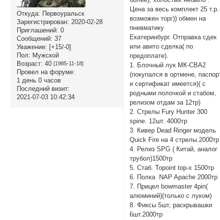
Цена за весь комплект 25 т.р.
Откуда:
Первоуральск
возможен торг)) обмен на
Зарегистрирован
: 2020-02-28
пневматику
Приглашений:
0
Екатеринбург. Отправка сдек
Сообщений:
37
или авито сделка( по
Уважение:
[+15/-0]
Пол:
Мужской
предоплате).
Возраст:
40
[1985-11-18]
1. Блочный лук МК-СВА2
Провел на форуме:
(покупался в ортмене, паспор
1 день 0 часов
и сертификат имеется)( с
Последний визит:
родными полочкой и стабом,
2021-07-03 10:42:34
релизом отдам за 12тр)
2. Стрелы Fury Hunter 300
spine. 12шт. 4000тр
3. Кивер Dead Ringer модель
Quick Fire на 4 стрелы.2000тр
4. Релиз SPG ( Китай, аналог
трубол)1500тр
5. Стаб. Topoint top-x 1500тр
6. Полка NAP Apache 2000тр
7. Прицел bowmaster 4pin(
алюминий)(только с луком)
8. Фиксы 5шт, раскрывашки
6шт.2000тр