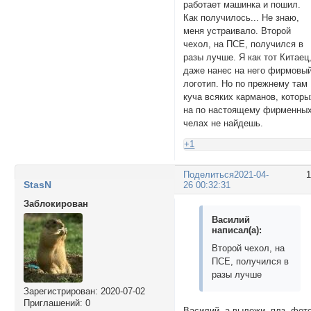
работает машинка и пошил.
Как получилось... Не знаю,
меня устраивало. Второй
чехол, на ПСЕ, получился в
разы лучше. Я как тот Китаец
даже нанес на него фирмовы
логотип. Но по прежнему там
куча всяких карманов, которы
на по настоящему фирменны
челах не найдешь.
+1
Поделиться
2021-04-
StasN
26 00:32:31
Заблокирован
Василий
написал(а):
Второй чехол, на
ПСЕ, получился в
разы лучше
Зарегистрирован
: 2020-07-02
Приглашений:
0
Василий, а выложи, плз, фот