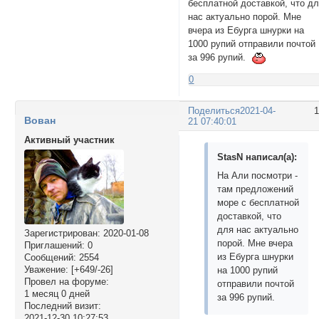
бесплатной доставкой, что д
нас актуально порой. Мне
вчера из Ебурга шнурки на
1000 рупий отправили почтой
за 996 рупий.
0
Поделиться
2021-04-
Вован
21 07:40:01
Активный участник
StasN написал(а):
На Али посмотри -
там предложений
море с бесплатной
доставкой, что
для нас актуально
Зарегистрирован
: 2020-01-08
порой. Мне вчера
Приглашений:
0
из Ебурга шнурки
Сообщений:
2554
Уважение:
[+649/-26]
на 1000 рупий
Провел на форуме:
отправили почтой
1 месяц 0 дней
за 996 рупий.
Последний визит:
2021-12-30 10:27:53