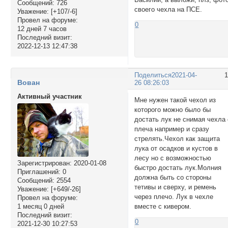
Сообщений:
726
своего чехла на ПСЕ.
Уважение:
[+107/-6]
Провел на форуме:
0
12 дней 7 часов
Последний визит:
2022-12-13 12:47:38
Поделиться
2021-04-
Вован
26 08:26:03
Активный участник
Мне нужен такой чехол из
которого можно было бы
достать лук не снимая чехла 
плеча например и сразу
стрелять.Чехол как защита
лука от осадков и кустов в
лесу но с возможностью
Зарегистрирован
: 2020-01-08
быстро достать лук.Молния
Приглашений:
0
должна быть со стороны
Сообщений:
2554
тетивы и сверху, и ремень
Уважение:
[+649/-26]
через плечо. Лук в чехле
Провел на форуме:
1 месяц 0 дней
вместе с кивером.
Последний визит:
0
2021-12-30 10:27:53