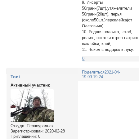
9. Инсерты
50гранн(7шт),утяжелители
50гранн(20шт), перья
(около50шт.)пероклейка(от
Олеговича)
10. Родная:полочка, стаб,
релиз , остатки стрел патриот
наклейки, клей,
11. Чехол в подарок к луку.
0
Поделиться
2021-04-
Toni
19 09:19:24
Активный участник
Откуда:
Первоуральск
Зарегистрирован
: 2020-02-28
Приглашений:
0