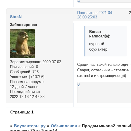
Поделиться
2021-04-
StasN
28 00:25:03
Заблокирован
Вован
написал(а):
суровый
боухантер
Зарегистрирован
: 2020-07-02
Среди нас такой только один 
Приглашений:
0
Сварог, остальные - стрелки-
Сообщений:
726
охотнеГи и стремящиеся))))
Уважение:
[+107/-6]
Провел на форуме:
0
12 дней 7 часов
Последний визит:
2022-12-13 12:47:38
Страница:
1
»
Боухантеры.ру
»
Объявления
»
Продам мк-сва2 полны
комплект 25тр Тоорг)))