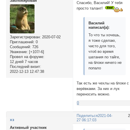
Заблокирован
Спасибо, Василий! У тебя
просто талант!
Василий
написал(а):
То что ты хочешь,
Зарегистрирован
: 2020-07-02
я тоже сделаю,
Приглашений:
0
чисто для того,
Сообщений:
726
чтоб во время
Уважение:
[+107/-6]
Провел на форуме:
шатания по тайге,
12 дней 7 часов
на блоки ничего не
Последний визит:
попало
2022-12-13 12:47:38
Так есть же чехлы на блоки с
верёвками. За них и лук
переносить можно.
0
Поделиться
2021-04-
хз
27 06:17:03
Активный участник