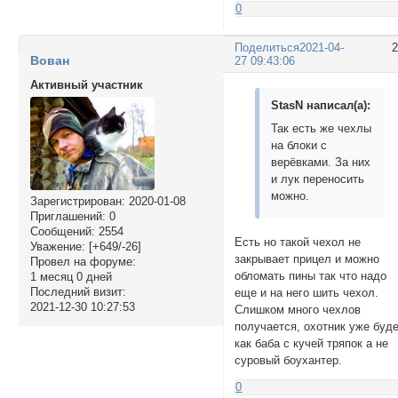
0
Поделиться
2021-04-
Вован
27 09:43:06
Активный участник
StasN написал(а):
Так есть же чехлы
на блоки с
верёвками. За них
и лук переносить
можно.
Зарегистрирован
: 2020-01-08
Приглашений:
0
Сообщений:
2554
Есть но такой чехол не
Уважение:
[+649/-26]
закрывает прицел и можно
Провел на форуме:
обломать пины так что надо
1 месяц 0 дней
Последний визит:
еще и на него шить чехол.
2021-12-30 10:27:53
Слишком много чехлов
получается, охотник уже буд
как баба с кучей тряпок а не
суровый боухантер.
0