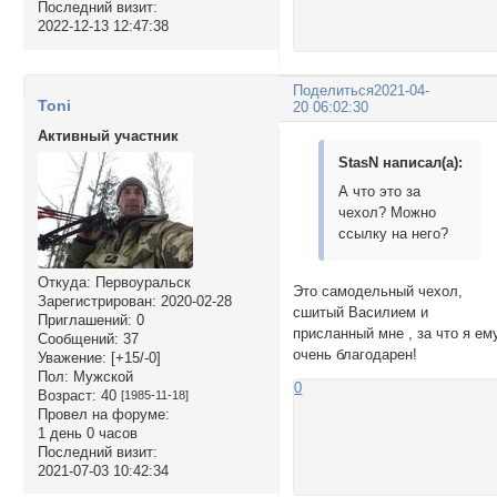
Последний визит:
2022-12-13 12:47:38
Поделиться
2021-04-
Toni
20 06:02:30
Активный участник
StasN написал(а):
А что это за
чехол? Можно
ссылку на него?
Откуда:
Первоуральск
Это самодельный чехол,
Зарегистрирован
: 2020-02-28
сшитый Василием и
Приглашений:
0
присланный мне , за что я ем
Сообщений:
37
очень благодарен!
Уважение:
[+15/-0]
Пол:
Мужской
0
Возраст:
40
[1985-11-18]
Провел на форуме:
1 день 0 часов
Последний визит:
2021-07-03 10:42:34