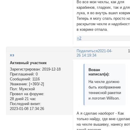
Во все мои чехлы, как для
карабинов, гладких, так и для
лука, я во внутрь вшил коври
Теперь я могу спать просто н
раскрытом чехле и надобност
в коврике отпала.
+2
Поделиться
2021-04-
хз
26 14:19:34
Активный участник
Зарегистрирован
: 2019-12-18
Вован
написал(а):
Приглашений:
0
Сообщений:
1116
На чехле должно
Уважение:
[+393/-2]
быть изображение
Пол:
Мужской
теннисной ракетки
Провел на форуме:
и логотип Willson.
28 дней 21 час
Последний визит:
2023-01-08 17:34:26
А я сделаю наоборот - Как
только найду, где мне сдела
на чехле вышивку, нанесу во
такой логотип.