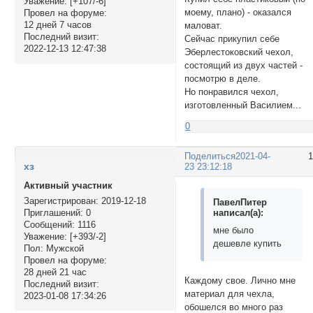
Уважение:
[+107/-6]
моему, плано) - оказался
Провел на форуме:
12 дней 7 часов
маловат.
Последний визит:
Сейчас прикупил себе
2022-12-13 12:47:38
Эберлестоковский чехол,
состоящий из двух частей -
посмотрю в деле.
Но понравился чехол,
изготовленный Василием...
0
Поделиться
2021-04-
хз
23 23:12:18
Активный участник
Зарегистрирован
: 2019-12-18
ПавелПитер
написал(а):
Приглашений:
0
Сообщений:
1116
мне было
Уважение:
[+393/-2]
дешевле купить
Пол:
Мужской
Провел на форуме:
28 дней 21 час
Каждому свое. Лично мне
Последний визит:
материал для чехла,
2023-01-08 17:34:26
обошелся во много раз