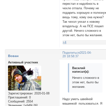
перестал и надобность в
чехле отпала. Почему не
подарить хорошую и полезну
вещь тому, кому она нужна?
Так чехол уехал к новому
владельцу. А на ПСЕ пошил
другой. Ничего сложного в
этом нет, было бы желание.
+4
Поделиться
2021-04-
Вован
20 18:58:37
Активный участник
Василий
написал(а):
Ничего сложного в
этом нет, было бы
желание.
Зарегистрирован
: 2020-01-08
Приглашений:
0
Надо уметь швейной
Сообщений:
2554
машинкой пользоваться. Я
Уважение:
[+649/-26]