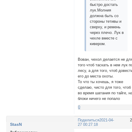
быстро достать
лук.Молния
должна быть со
стороны тетивы и
сверху, и ремень
через плечо. Лук в
чехле вместе с
кивером.
Вован, чехол делается не дл
того чтоб таскать в нем лук п
лесу, а для того, чтоб довест
его до места охоты.
То что ты хочешь, я тоже
сделаю, чисто для того, чтоб
во время шатания по тайге, н
блоки ничего не попало
0
Поделиться
2021-04-
StasN
27 00:27:18