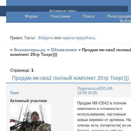
Боухантеры.ру
Активные темы
Форум
Участники
Поиск
Регистраци
Войт
Привет, Гость!
Войдите
или
зарегистрируйтесь
.
»
Боухантеры.ру
»
Объявления
»
Продам мк-сва2 полны
комплект 25тр Тоорг)))
Страница:
1
Продам мк-сва2 полный комплект 25тр Тоорг)))
Поделиться
2021-04-
Toni
19 09:16:05
Активный участник
Продам МК-СВА2 в полном
комплекте и готовности к
использованию, кастомные
новые веревки от ортмена. Н
плечах есть потертости( но н
более), холостых небыло .