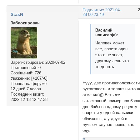
Поделиться
2021-04-
StasN
28 00:23:49
Заблокирован
Василий
написал(а):
Человек может
все, просто один
этого не знает,
другому лень что
Зарегистрирован
: 2020-07-02
то делать
Приглашений:
0
Сообщений:
726
Уважение:
[+107/-6]
Нууу, две противоположности
Провел на форуме:
12 дней 7 часов
рукожопость и талант никто н
Последний визит:
отменял)))) Есть же
2022-12-13 12:47:38
затасканный пример про борщ
две бабы по одному рецепту
сварят и у одной пальчики
оближешь, а у другой в
лучшем случае поешь, как
еду.
0