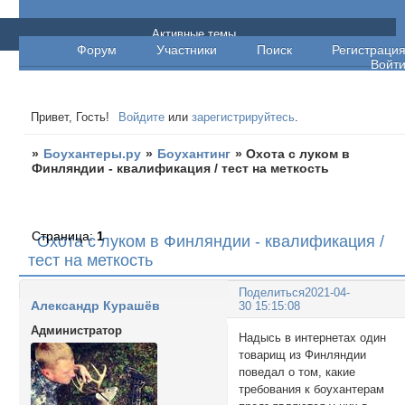
Боухантеры.ру
Активные темы
Форум
Участники
Поиск
Регистраци
Войт
Привет, Гость!
Войдите
или
зарегистрируйтесь
.
»
Боухантеры.ру
»
Боухантинг
»
Охота с луком в
Финляндии - квалификация / тест на меткость
Страница:
1
Охота с луком в Финляндии - квалификация /
тест на меткость
Поделиться
2021-04-
Александр Курашёв
30 15:15:08
Администратор
Надысь в интернетах один
товарищ из Финляндии
поведал о том, какие
требования к боухантерам