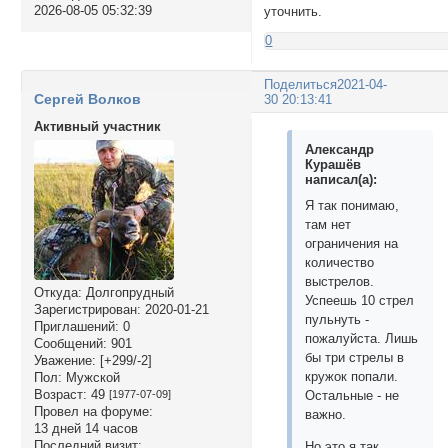
2026-08-05 05:32:39
уточнить.
0
Поделиться
2021-04-
Сергей Волков
30 20:13:41
Активный участник
Александр
Курашёв
написал(а):
Я так понимаю,
там нет
ограничения на
количество
выстрелов.
Откуда:
Долгопрудный
Успеешь 10 стрел
Зарегистрирован
: 2020-01-21
пульнуть -
Приглашений:
0
пожалуйста. Лишь
Сообщений:
901
бы три стрелы в
Уважение:
[+299/-2]
кружок попали.
Пол:
Мужской
Возраст:
49
[1977-07-09]
Остальные - не
Провел на форуме:
важно.
13 дней 14 часов
Последний визит:
Но это я так