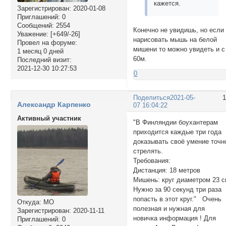
кажется.
Зарегистрирован
: 2020-01-08
Приглашений:
0
Сообщений:
2554
Конечно не увидишь, но если
Уважение:
[+649/-26]
нарисовать мышь на белой
Провел на форуме:
мишени то можно увидеть и с
1 месяц 0 дней
60м.
Последний визит:
2021-12-30 10:27:53
0
Поделиться
2021-05-
Александр Карпенко
07 16:04:22
Активный участник
"В Финляндии боухантерам
приходится каждые три года
доказывать своё умение точн
стрелять.
Требования:
Дистанция: 18 метров
Мишень: круг диаметром 23 
Нужно за 90 секунд три раза
попасть в этот круг." Очень
Откуда:
МО
полезная и нужная для
Зарегистрирован
: 2020-11-11
новичка информация ! Для
Приглашений:
0