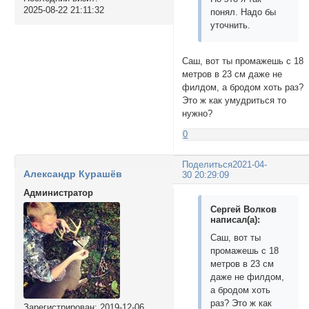
2025-08-22 21:11:32
понял. Надо бы
уточнить.
Саш, вот ты промажешь с 18
метров в 23 см даже не
филдом, а бродом хоть раз?
Это ж как умудриться то
нужно?
0
Поделиться
2021-04-
Александр Курашёв
30 20:29:09
Администратор
Сергей Волков
написал(а):
Саш, вот ты
промажешь с 18
метров в 23 см
даже не филдом,
а бродом хоть
раз? Это ж как
Зарегистрирован
: 2019-12-06