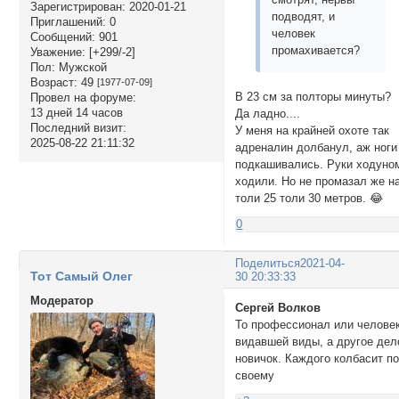
Зарегистрирован
: 2020-01-21
подводят, и
Приглашений:
0
человек
Сообщений:
901
промахивается?
Уважение:
[+299/-2]
Пол:
Мужской
Возраст:
49
[1977-07-09]
В 23 см за полторы минуты?
Провел на форуме:
13 дней 14 часов
Да ладно....
Последний визит:
У меня на крайней охоте так
2025-08-22 21:11:32
адреналин долбанул, аж ноги
подкашивались. Руки ходуно
ходили. Но не промазал же н
толи 25 толи 30 метров. 😂
0
Поделиться
2021-04-
Тот Самый Олег
30 20:33:33
Модератор
Сергей Волков
То профессионал или челове
видавшей виды, а другое дел
новичок. Каждого колбасит п
своему