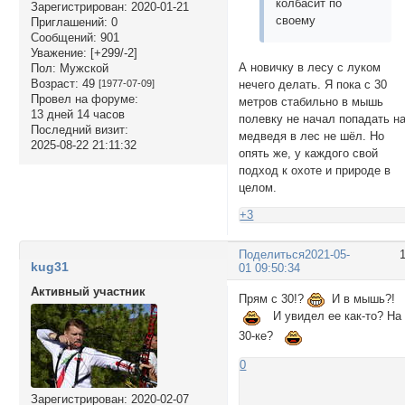
колбасит по
Зарегистрирован
: 2020-01-21
своему
Приглашений:
0
Сообщений:
901
Уважение:
[+299/-2]
А новичку в лесу с луком
Пол:
Мужской
Возраст:
49
нечего делать. Я пока с 30
[1977-07-09]
Провел на форуме:
метров стабильно в мышь
13 дней 14 часов
полевку не начал попадать н
Последний визит:
медведя в лес не шёл. Но
2025-08-22 21:11:32
опять же, у каждого свой
подход к охоте и природе в
целом.
+3
Поделиться
2021-05-
kug31
01 09:50:34
Активный участник
Прям с 30!?
И в мышь?!
И увидел ее как-то? На
30-ке?
0
Зарегистрирован
: 2020-02-07