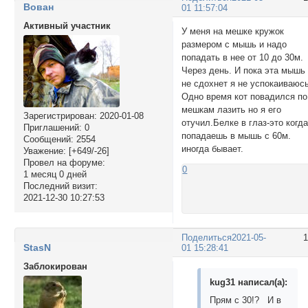
Вован
01 11:57:04
Активный участник
У меня на мешке кружок
размером с мышь и надо
попадать в нее от 10 до 30м.
Через день. И пока эта мышь
не сдохнет я не успокаиваюсь
Одно время кот повадился по
мешкам лазить но я его
Зарегистрирован
: 2020-01-08
отучил.Белке в глаз-это когд
Приглашений:
0
попадаешь в мышь с 60м.
Сообщений:
2554
иногда бывает.
Уважение:
[+649/-26]
Провел на форуме:
0
1 месяц 0 дней
Последний визит:
2021-12-30 10:27:53
Поделиться
2021-05-
StasN
01 15:28:41
Заблокирован
kug31 написал(а):
Прям с 30!? И в