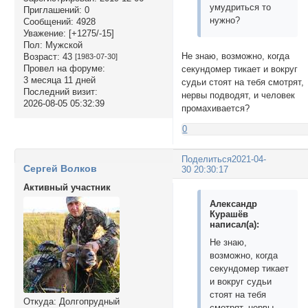
умудриться то
Приглашений:
0
нужно?
Сообщений:
4928
Уважение:
[+1275/-15]
Пол:
Мужской
Не знаю, возможно, когда
Возраст:
43
[1983-07-30]
Провел на форуме:
секундомер тикает и вокруг
3 месяца 11 дней
судьи стоят на тебя смотрят,
Последний визит:
нервы подводят, и человек
2026-08-05 05:32:39
промахивается?
0
Поделиться
2021-04-
Сергей Волков
30 20:30:17
Активный участник
Александр
Курашёв
написал(а):
Не знаю,
возможно, когда
секундомер тикает
и вокруг судьи
стоят на тебя
Откуда:
Долгопрудный
смотрят, нервы