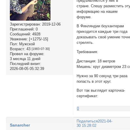
предъявляются у них в
стране. Спешу разместить эт
информацию на нашем
форуме.
Зарегистрирован
: 2019-12-06
В Финляндии боухантерам
Приглашений:
0
приходится каждые три года
Сообщений:
4928
доказывать своё умение точн
Уважение:
[+1275/-15]
стрелять.
Пол:
Мужской
Возраст:
43
[1983-07-30]
Требования:
Провел на форуме:
3 месяца 11 дней
Дистанция: 18 метров
Последний визит:
Мишень: круг диаметром 23 
2026-08-05 05:32:39
Нужно за 90 секунд три раза
попасть в этот круг.
Вот так выглядит карточка-
сертификат:
0
Поделиться
2021-04-
Sanarcher
30 15:28:02