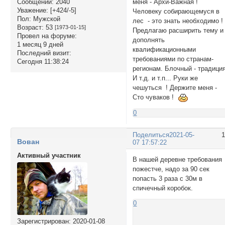
меня - Архи-Важная !
Сообщений:
2040
Уважение:
[+424/-5]
Человеку собирающемуся в
Пол:
Мужской
лес - это знать необходимо !
Возраст:
53
[1973-01-15]
Предлагаю расширить тему и
Провел на форуме:
дополнять
1 месяц 9 дней
квалификационными
Последний визит:
требованиями по странам-
Сегодня 11:38:24
регионам. Блочный - традиция
И т.д. и т.п... Руки же
чешуться ! Держите меня -
Сто чуваков !
0
Поделиться
2021-05-
Вован
07 17:57:22
Активный участник
В нашей деревне требования
пожестче, надо за 90 сек
попасть 3 раза с 30м в
спичечный коробок.
0
Зарегистрирован
: 2020-01-08