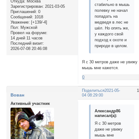
Откуда:
Москва
стабильно в мышь
Зарегистрирован
: 2021-03-05
полевку не начал
Приглашений:
0
попадать на
Сообщений:
1018
медведя в лес не
Уважение:
[+139/-4]
Пол:
Мужской
шёл. Но опять же,
Провел на форуме:
у каждого свой
14 дней 11 часов
подход к охоте и
Последний визит:
природе в целом.
2026-07-08 20:46:08
Я с 30 метров даже не увижу
мышь мне кажется.
0
Поделиться
2021-05-
Вован
04 08:29:00
Активный участник
Александр86
написал(а):
Я с 30 метров
даже не увижу
мышь мне