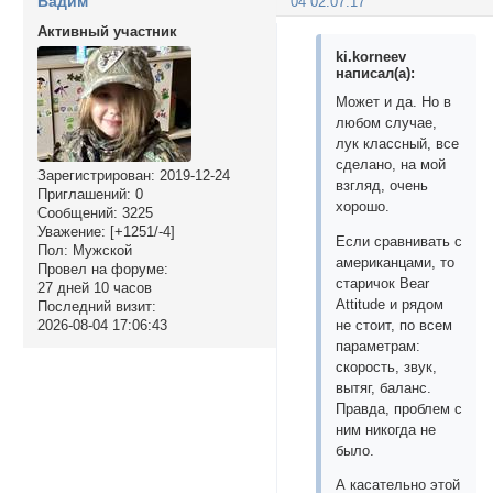
Вадим
04 02:07:17
Активный участник
ki.korneev
написал(а):
Может и да. Но в
любом случае,
лук классный, все
сделано, на мой
Зарегистрирован
: 2019-12-24
взгляд, очень
Приглашений:
0
хорошо.
Сообщений:
3225
Уважение:
[+1251/-4]
Если сравнивать с
Пол:
Мужской
американцами, то
Провел на форуме:
старичок Bear
27 дней 10 часов
Attitude и рядом
Последний визит:
2026-08-04 17:06:43
не стоит, по всем
параметрам:
скорость, звук,
вытяг, баланс.
Правда, проблем с
ним никогда не
было.
А касательно этой