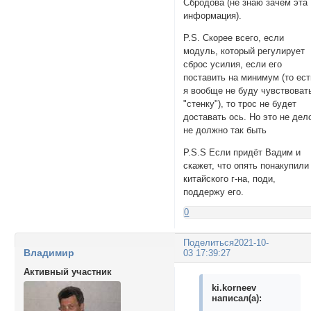
Сбродова (не знаю зачем эта
информация).
P.S. Скорее всего, если
модуль, который регулирует
сброс усилия, если его
поставить на минимум (то ест
я вообще не буду чувствоват
"стенку"), то трос не будет
доставать ось. Но это не дел
не должно так быть
P.S.S Если придёт Вадим и
скажет, что опять понакупили
китайского г-на, поди,
поддержу его.
0
Поделиться
2021-10-
Владимир
03 17:39:27
Активный участник
ki.korneev
написал(а):