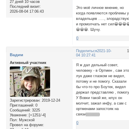
27 дней 10 часов
Последний визит:
Это моё личное мнение, но
2026-08-04 17:06:43
когда появляются проблемы 
владельцев ….., злорадству
и промолчать нет сил😀😀😀
😀😀😀. Шучу.
0
Поделиться
2021-10-
Вадим
04 10:27:41
Активный участник
Я ж дал дельный совет,
человеку - в Ортмен , сам эт
лук даже глазком не видел,
потому и не помогу. Сказали
бы что-то про Боутек, видел
держал представляю , помогу
У Вовки такой же, илух он
Зарегистрирован
: 2019-12-24
молчит, зажал инфу, а сам с
Приглашений:
0
ортменами запостояк на
Сообщений:
3225
связи))))))))))))
Уважение:
[+1251/-4]
Пол:
Мужской
0
Провел на форуме: