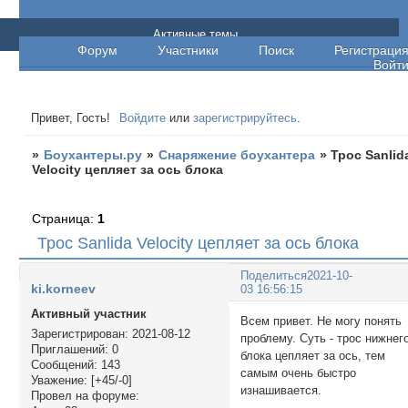
Боухантеры.ру
Активные темы
Форум
Участники
Поиск
Регистраци
Войт
Привет, Гость!
Войдите
или
зарегистрируйтесь
.
»
Боухантеры.ру
»
Снаряжение боухантера
»
Трос Sanlid
Velocity цепляет за ось блока
Страница:
1
Трос Sanlida Velocity цепляет за ось блока
Поделиться
2021-10-
ki.korneev
03 16:56:15
Активный участник
Всем привет. Не могу понять
Зарегистрирован
: 2021-08-12
проблему. Суть - трос нижнег
Приглашений:
0
блока цепляет за ось, тем
Сообщений:
143
самым очень быстро
Уважение:
[+45/-0]
изнашивается.
Провел на форуме: