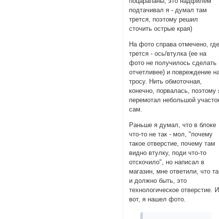
поцарапаны, это надфилем
подтачивал я - думал там
трется, поэтому решил
сточить острые края)
На фото справа отмечено, гд
трется - ось/втулка (ее на
фото не получилось сделать
отчетливее) и повреждение н
тросу. Нить обмоточная,
конечно, порвалась, поэтому 
перемотал небольшой участо
сам.
Раньше я думал, что в блоке
что-то не так - мол, "почему
такое отверстие, почему там
видно втулку, поди что-то
отскочило", но написал в
магазин, мне ответили, что та
и должно быть, это
технологическое отверстие. 
вот, я нашел фото.