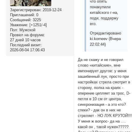
что опять
понакупили
Зарегистрирован
: 2019-12-24
китайского г-на,
Приглашений:
0
поди, поддержу
Сообщений:
3225
его.
Уважение:
[+1251/-4]
Пол:
Мужской
Отредактировано
Провел на форуме:
ki.korneev (Вчера
27 дней 10 часов
22:02:44)
Последний визит:
2026-08-04 17:06:43
Да не скажу и не говорил
слово «китайские», мне
импонирует другое: у меня
зашибенный лук, просто при
настройках стрела смотрит в
сторону, полка на краях -
оперение цепляет за трос, D-
петля в 10 см от центра,
синхронизация - а это кто?
спеки? - дак он в них не
стреляет - НО ЛУК КРУТОЙ!!!
У меня ж вопрос- да на ….
какой он , такой нужен?????