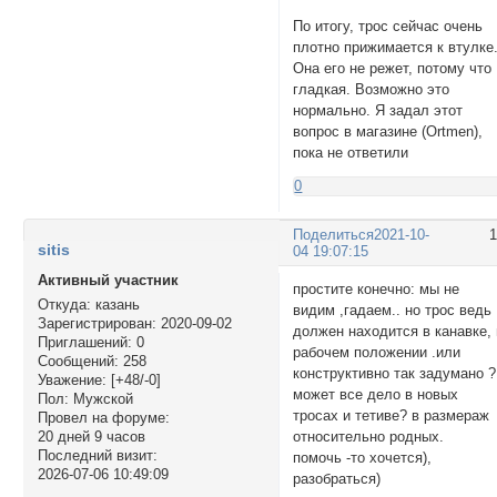
По итогу, трос сейчас очень
плотно прижимается к втулке
Она его не режет, потому что
гладкая. Возможно это
нормально. Я задал этот
вопрос в магазине (Ortmen),
пока не ответили
0
Поделиться
2021-10-
sitis
04 19:07:15
Активный участник
простите конечно: мы не
Откуда:
казань
видим ,гадаем.. но трос ведь
Зарегистрирован
: 2020-09-02
должен находится в канавке, 
Приглашений:
0
рабочем положении .или
Сообщений:
258
конструктивно так задумано ?
Уважение:
[+48/-0]
может все дело в новых
Пол:
Мужской
тросах и тетиве? в размераж
Провел на форуме:
относительно родных.
20 дней 9 часов
Последний визит:
помочь -то хочется),
2026-07-06 10:49:09
разобраться)