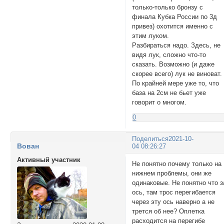
только-только бронзу с
финала Кубка России по 3д
привез) охотится именно с
этим луком.
Разбираться надо. Здесь, не
видя лук, сложно что-то
сказать. Возможно (и даже
скорее всего) лук не виноват.
По крайней мере уже то, что
база на 2см не бьет уже
говорит о многом.
0
Поделиться
2021-10-
Вован
04 08:26:27
Активный участник
Не понятно почему только на
нижнем проблемы, они же
одинаковые. Не понятно что з
ось, там трос перегибается
через эту ось наверно а не
трется об нее? Оплетка
расходится на перегибе