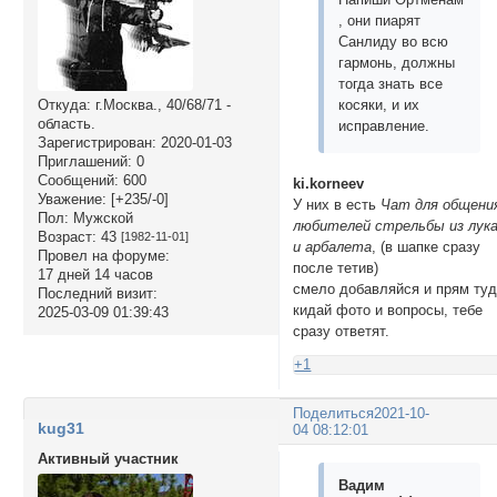
, они пиарят
Санлиду во всю
гармонь, должны
тогда знать все
Откуда:
г.Москва., 40/68/71 -
косяки, и их
область.
исправление.
Зарегистрирован
: 2020-01-03
Приглашений:
0
Сообщений:
600
ki.korneev
Уважение:
[+235/-0]
У них в
есть
Чат для общени
Пол:
Мужской
любителей стрельбы из лук
Возраст:
43
[1982-11-01]
и арбалета
, (в шапке сразу
Провел на форуме:
после тетив)
17 дней 14 часов
смело добавляйся и прям ту
Последний визит:
кидай фото и вопросы, тебе
2025-03-09 01:39:43
сразу ответят.
+1
Поделиться
2021-10-
kug31
04 08:12:01
Активный участник
Вадим