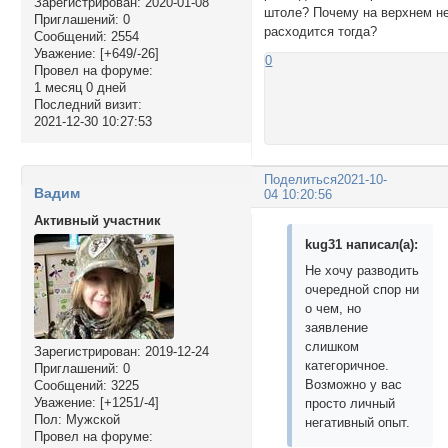
Зарегистрирован
: 2020-01-08
штоле? Почему на верхнем н
Приглашений:
0
расходится тогда?
Сообщений:
2554
Уважение:
[+649/-26]
0
Провел на форуме:
1 месяц 0 дней
Последний визит:
2021-12-30 10:27:53
Поделиться
2021-10-
Вадим
04 10:20:56
Активный участник
kug31 написал(а):
Не хочу разводить
очередной спор ни
о чем, но
заявление
слишком
Зарегистрирован
: 2019-12-24
категоричное.
Приглашений:
0
Возможно у вас
Сообщений:
3225
Уважение:
[+1251/-4]
просто личный
Пол:
Мужской
негативный опыт.
Провел на форуме: