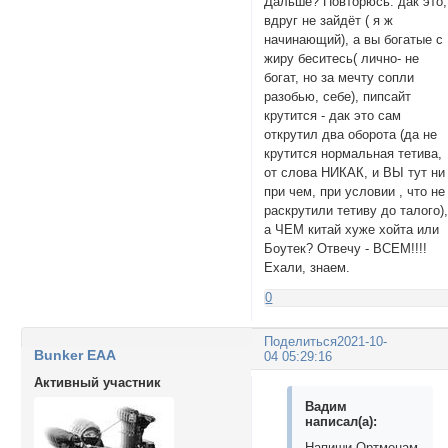
Дальше? Повторюсь: дак это,
вдруг не зайдёт ( я ж
начинающий), а вы богатые с
жиру беситесь( лично- не
богат, но за мечту сопли
разобью, себе), пипсайт
крутится - дак это сам
открутил два оборота (да не
крутится нормальная тетива,
от слова НИКАК, и ВЫ тут ни
при чем, при условии , что не
раскрутили тетиву до талого)
а ЧЕМ китай хуже хойта или
Боутек? Отвечу - ВСЕМ!!!!
Ехали, знаем.
0
Поделиться
2021-10-
Bunker EAA
04 05:29:16
Активный участник
Вадим
написал(а):
Напиши Ортменам