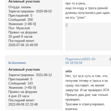
Активный участник
про то и речь...
Откуда:
казань
еще по-ходу и троса разной
Зарегистрирован
: 2020-09-02
длинны получились,раз один
Приглашений:
0
на ось "упал".
Сообщений:
258
Уважение:
[+48/-0]
0
Пол:
Мужской
Провел на форуме:
20 дней 9 часов
Последний визит:
2026-07-06 10:49:09
Поделиться
2021-10-
ki.korneev
04 18:59:04
Активный участник
sitis
Зарегистрирован
: 2021-08-12
Нет, тут вся суть в том, что,
Приглашений:
0
получив тетиву и троса я их
Сообщений:
143
сразу поставил, не меняя
Уважение:
[+45/-0]
закрутки. И не проверил АТА.
Провел на форуме:
Прошло два дня, как только
4 дня 23 часа
проверил.
Последний визит:
Тросами я отрегулировал,
2022-09-09 22:33:48
конечно.