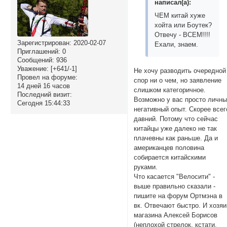
написал(а):
ЧЕМ китай хуже
хойта или Боутек?
Отвечу - ВСЕМ!!!!
Зарегистрирован
: 2020-02-07
Ехали, знаем.
Приглашений:
0
Сообщений:
936
Уважение:
[+641/-1]
Не хочу разводить очередной
Провел на форуме:
спор ни о чем, но заявление
14 дней 16 часов
слишком категоричное.
Последний визит:
Возможно у вас просто личн
Сегодня 15:44:33
негативный опыт. Скорее всег
давний. Потому что сейчас
китайцы уже далеко не так
плачевны как раньше. Да и
американцев половина
собирается китайскими
руками.
Что касается "Велосити" -
выше правильно сказали -
пишите на форум Ортмэна в
вк. Отвечают быстро. И хозяи
магазина Алексей Борисов
(неплохой стрелок, кстати,