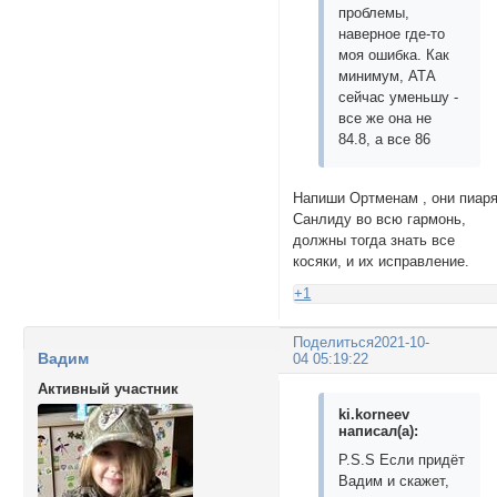
проблемы,
наверное где-то
моя ошибка. Как
минимум, АТА
сейчас уменьшу -
все же она не
84.8, а все 86
Напиши Ортменам , они пиар
Санлиду во всю гармонь,
должны тогда знать все
косяки, и их исправление.
+1
Поделиться
2021-10-
Вадим
04 05:19:22
Активный участник
ki.korneev
написал(а):
P.S.S Если придёт
Вадим и скажет,