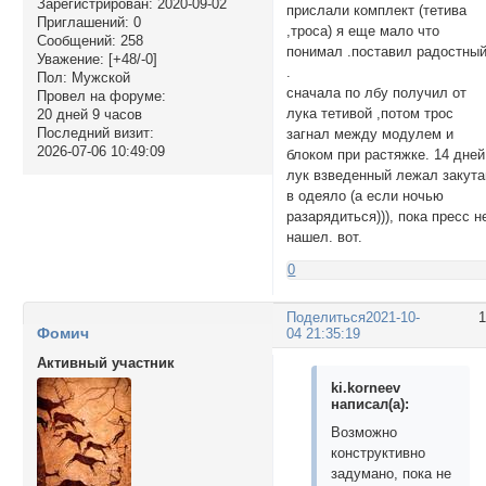
Зарегистрирован
: 2020-09-02
прислали комплект (тетива
Приглашений:
0
,троса) я еще мало что
Сообщений:
258
понимал .поставил радостны
Уважение:
[+48/-0]
.
Пол:
Мужской
сначала по лбу получил от
Провел на форуме:
лука тетивой ,потом трос
20 дней 9 часов
Последний визит:
загнал между модулем и
2026-07-06 10:49:09
блоком при растяжке. 14 дней
лук взведенный лежал закута
в одеяло (а если ночью
разарядиться))), пока пресс н
нашел. вот.
0
Поделиться
2021-10-
Фомич
04 21:35:19
Активный участник
ki.korneev
написал(а):
Возможно
конструктивно
задумано, пока не