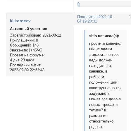
0
Поделиться
2021-10-
ki.korneev
04 19:20:31
Активный участник
Зарегистрирован
: 2021-08-12
sitis написал(а):
Приглашений:
0
простите конечно:
Сообщений:
143
мы не видим
Уважение:
[+45/-0]
,гадаем.. но трос
Провел на форуме:
ведь должен
4 дня 23 часа
Последний визит:
находится в
2022-09-09 22:33:48
канавке, в
рабочем
положении .или
конструктивно так
задумано ?
может все дело в
новых тросах и
тетиве? в
размераж
относительно
родных.