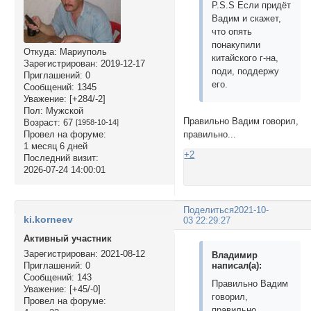
P.S.S Если придёт
Вадим и скажет,
что опять
понакупили
Откуда:
Мариуполь
китайского г-на,
Зарегистрирован
: 2019-12-17
поди, поддержу
Приглашений:
0
его.
Сообщений:
1345
Уважение:
[+284/-2]
Пол:
Мужской
Правильно Вадим говорил,
Возраст:
67
[1958-10-14]
правильно...
Провел на форуме:
1 месяц 6 дней
+2
Последний визит:
2026-07-24 14:00:01
Поделиться
2021-10-
ki.korneev
03 22:29:27
Активный участник
Зарегистрирован
: 2021-08-12
Владимир
написал(а):
Приглашений:
0
Сообщений:
143
Правильно Вадим
Уважение:
[+45/-0]
говорил,
Провел на форуме:
правильно...