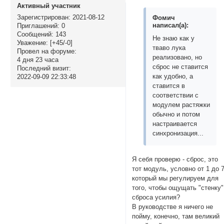
Активный участник
Зарегистрирован
: 2021-08-12
Фомич
написал(а):
Приглашений:
0
Сообщений:
143
Не знаю как у
Уважение:
[+45/-0]
тваво лука
Провел на форуме:
реализовано, но
4 дня 23 часа
сброс не ставится
Последний визит:
как удобно, а
2022-09-09 22:33:48
ставится в
соответствии с
модулем растяжки
обычно и потом
настраивается
синхронизация...
Я себя проверю - сброс, это
тот модуль, условно от 1 до 7
который мы регулируем для
того, чтобы ощущать "стенку"
сброса усилия?
В руководстве я ничего не
пойму, конечно, там великий