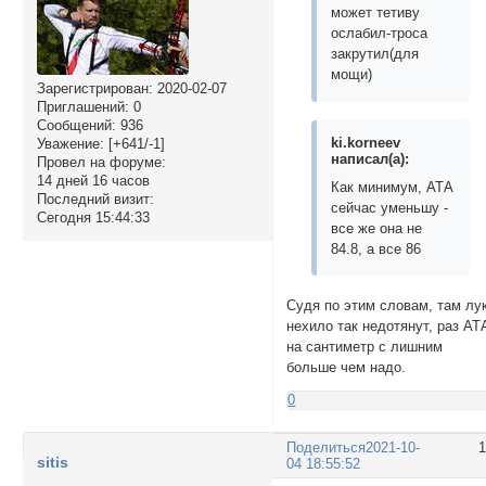
может тетиву
ослабил-троса
закрутил(для
мощи)
Зарегистрирован
: 2020-02-07
Приглашений:
0
Сообщений:
936
ki.korneev
Уважение:
[+641/-1]
написал(а):
Провел на форуме:
14 дней 16 часов
Как минимум, АТА
Последний визит:
сейчас уменьшу -
Сегодня 15:44:33
все же она не
84.8, а все 86
Судя по этим словам, там лу
нехило так недотянут, раз АТ
на сантиметр с лишним
больше чем надо.
0
Поделиться
2021-10-
sitis
04 18:55:52