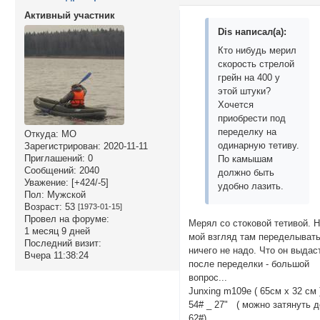
Активный участник
Dis написал(а):
Кто нибудь мерил
скорость стрелой
грейн на 400 у
этой штуки?
Хочется
приобрести под
переделку на
Откуда:
МО
одинарную тетиву.
Зарегистрирован
: 2020-11-11
Приглашений:
0
По камышам
Сообщений:
2040
должно быть
Уважение:
[+424/-5]
удобно лазить.
Пол:
Мужской
Возраст:
53
[1973-01-15]
Провел на форуме:
Мерял со стоковой тетивой. 
1 месяц 9 дней
мой взгляд там переделыват
Последний визит:
ничего не надо. Что он выдас
Вчера 11:38:24
после переделки - большой
вопрос...
Junxing m109e ( 65см х 32 см 
54# _ 27" ( можно затянуть д
62#)