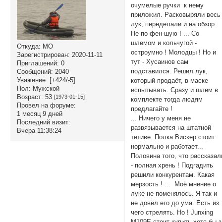
очумелые ручки к нему
приложил. Расковыряли весь
лук, переделали и на обзор.
Не по фен-шую ! ... Со
шлемом и кольчугой -
Откуда:
МО
остроумно ! Молодцы ! Но и
Зарегистрирован
: 2020-11-11
тут - Хусаинов сам
Приглашений:
0
подставился. Решил лук,
Сообщений:
2040
Уважение:
[+424/-5]
который продаёт, в маске
Пол:
Мужской
испытывать. Сразу и шлем в
Возраст:
53
[1973-01-15]
комплекте тогда людям
Провел на форуме:
предлагайте !
1 месяц 9 дней
... Ничего у меня не
Последний визит:
развязывается на штатной
Вчера 11:38:24
тетиве. Полка Вискер стоит
нормально и работает...
Половина того, что рассказал
- полная хрень ! Подгадить
решили конкурентам. Какая
мерзость ! ... Моё мнение о
луке не поменялось. Я так и
не довёл его до ума. Есть из
чего стрелять. Но ! Junxing
M109E стоит купить хотя бы з