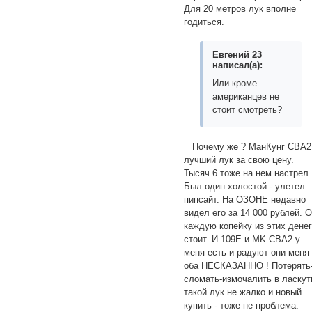
Для 20 метров лук вполне
годиться.
Евгений 23
написал(а):
Или кроме
американцев не
стоит смотреть?
Почему же ? МанКунг CBA2
лучший лук за свою цену.
Тысяч 6 тоже на нем настрел.
Был один холостой - улетел
пипсайт. На ОЗОНЕ недавно
видел его за 14 000 рублей. 
каждую копейку из этих дене
стоит. И 109Е и MK CBA2 у
меня есть и радуют они меня
оба НЕСКАЗАННО ! Потерять
сломать-измочалить в ласку
такой лук не жалко и новый
купить - тоже не проблема.