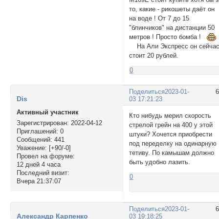
то, какие - рикошеты даёт он
на воде ! От 7 до 15
"блинчиков" на дистанции 50
метров ! Просто бомба !
На Али Экспресс он сейча
стоит 20 рублей.
0
Поделиться
2023-01-
Dis
03 17:21:23
Активный участник
Кто нибудь мерил скорость
Зарегистрирован
: 2022-04-12
стрелой грейн на 400 у этой
Приглашений:
0
штуки? Хочется приобрести
Сообщений:
441
под переделку на одинарную
Уважение:
[+90/-0]
тетиву. По камышам должно
Провел на форуме:
быть удобно лазить.
12 дней 4 часа
Последний визит:
0
Вчера 21:37:07
Поделиться
2023-01-
Александр Карпенко
03 19:18:25