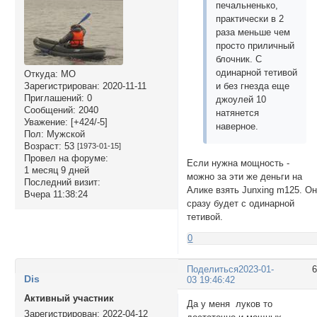
печальненько,
практически в 2
раза меньше чем
просто приличный
блочник. С
одинарной тетивой
Откуда:
МО
и без гнезда еще
Зарегистрирован
: 2020-11-11
Приглашений:
0
джоулей 10
Сообщений:
2040
натянется
Уважение:
[+424/-5]
наверное.
Пол:
Мужской
Возраст:
53
[1973-01-15]
Провел на форуме:
Если нужна мощность -
1 месяц 9 дней
можно за эти же деньги на
Последний визит:
Алике взять Junxing m125. О
Вчера 11:38:24
сразу будет с одинарной
тетивой.
0
Поделиться
2023-01-
Dis
03 19:46:42
Активный участник
Да у меня луков то
Зарегистрирован
: 2022-04-12