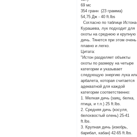
69 мс
354 гранн (23 грамма)
54,75 Дж - 40 ft.lbs
Согласно по таблице Истона
Курашева, лук подходит для
охоты на среднюю и крупную
дичь. Тянется при этом очень
плавно и легко.
Цитата:
"Истон разделяет объекты
охоты по размеру на четыре
категории и указывает
следующую энергию лука ил
арбалета, которая считается
адекватной для каждой
категории соответственно:
1. Мелкая дичь (заяц, белка,
птица, и т.п.) 25 ft.lbs.
2. Средняя дичь (косуля,
белохвостый олень) 25-41
ft.lbs.
3. Крупная дичь (изюбрь,
барибал, кабан) 42-65 ft.lbs.