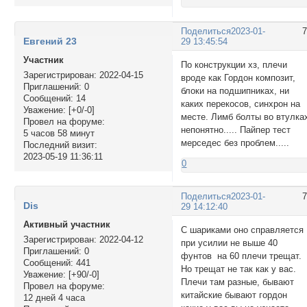
Поделиться
2023-01-
Евгений 23
29 13:45:54
Участник
По конструкции хз, плечи
Зарегистрирован
: 2022-04-15
вроде как Гордон композит,
Приглашений:
0
блоки на подшипниках, ни
Сообщений:
14
каких перекосов, синхрон на
Уважение:
[+0/-0]
месте. Лимб болты во втулка
Провел на форуме:
непонятно..... Пайпер тест
5 часов 58 минут
мерседес без проблем.....
Последний визит:
2023-05-19 11:36:11
0
Поделиться
2023-01-
Dis
29 14:12:40
Активный участник
С шариками оно справляется
Зарегистрирован
: 2022-04-12
при усилии не выше 40
Приглашений:
0
фунтов на 60 плечи трещат.
Сообщений:
441
Но трещат не так как у вас.
Уважение:
[+90/-0]
Плечи там разные, бывают
Провел на форуме:
китайские бывают гордон
12 дней 4 часа