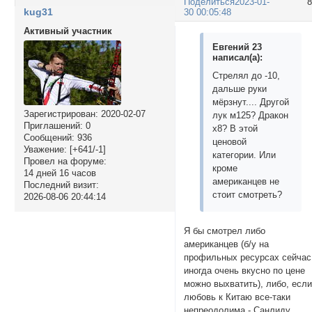
Поделиться
2023-01-
kug31
30 00:05:48
Активный участник
Евгений 23
написал(а):
Стрелял до -10,
дальше руки
мёрзнут.... Другой
Зарегистрирован
: 2020-02-07
лук м125? Дракон
Приглашений:
0
х8? В этой
Сообщений:
936
ценовой
Уважение:
[+641/-1]
категории. Или
Провел на форуме:
кроме
14 дней 16 часов
американцев не
Последний визит:
стоит смотреть?
2026-08-06 20:44:14
Я бы смотрел либо
американцев (б/у на
профильных ресурсах сейчас
иногда очень вкусно по цене
можно выхватить), либо, есл
любовь к Китаю все-таки
непреодолима - Санлиду.