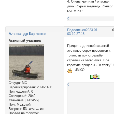
4. Очень крупная / опасная
дичь (бурый медведь, буйвол
65+ ft.lbs."
0
Поделиться
2023-01-
Александр Карпенко
03 19:27:18
Активный участник
Прицел с длинной штангой -
это плюс сорок процентов к
точности при стрельбе
стрелой из этого лука. Все
короткие прицелы - "в топку" 
ИМХО
Откуда:
МО
0
Зарегистрирован
: 2020-11-11
Приглашений:
0
Сообщений:
2040
Уважение:
[+424/-5]
Пол:
Мужской
Возраст:
53
[1973-01-15]
Провел на форуме: