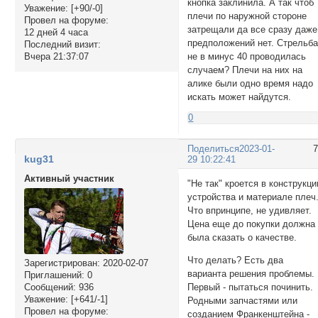
кнопка заклинила. А так чтоб
Уважение:
[+90/-0]
плечи по наружной стороне
Провел на форуме:
затрещали да все сразу даже
12 дней 4 часа
предположений нет. Стрельб
Последний визит:
не в минус 40 проводилась
Вчера 21:37:07
случаем? Плечи на них на
алике были одно время надо
искать может найдутся.
0
Поделиться
2023-01-
kug31
29 10:22:41
Активный участник
"Не так" кроется в конструкци
устройства и материале плеч
Что впринципе, не удивляет.
Цена еще до покупки должна
была сказать о качестве.
Что делать? Есть два
Зарегистрирован
: 2020-02-07
варианта решения проблемы.
Приглашений:
0
Сообщений:
936
Первый - пытаться починить.
Уважение:
[+641/-1]
Родными запчастями или
Провел на форуме:
созданием Франкенштейна -