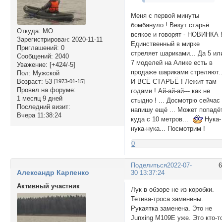
Меня с первой минуты
бомбануло ! Везут старьё
Откуда:
МО
всякое и говорят - НОВИНКА 
Зарегистрирован
: 2020-11-11
Единственный в мирке
Приглашений:
0
стреляет шариками... Да 5 ил
Сообщений:
2040
7 моделей на Алике есть в
Уважение:
[+424/-5]
продаже шариками стреляют..
Пол:
Мужской
Возраст:
53
И ВСЁ СТАРЬЁ ! Лежит там
[1973-01-15]
Провел на форуме:
годами ! Ай-ай-ай--- как не
1 месяц 9 дней
стыдно ! ... Досмотрю сейчас
Последний визит:
напишу ещё ... Может попадё
Вчера 11:38:24
куда с 10 метров...
Нука-
нука-нука... Посмотрим !
0
Поделиться
2022-07-
Александр Карпенко
30 13:37:24
Активный участник
Лук в обзоре не из коробки.
Тетива-троса заменены.
Рукаятка заменена. Это не
Junxing M109E уже. Это кто-т