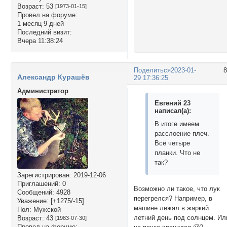
Возраст:
53
[1973-01-15]
Провел на форуме:
1 месяц 9 дней
Последний визит:
Вчера 11:38:24
Поделиться
2023-01-
Александр Курашёв
29 17:36:25
Администратор
Евгений 23
написал(а):
В итоге имеем
расслоение плеч.
Всё четыре
планки. Что не
так?
Зарегистрирован
: 2019-12-06
Приглашений:
0
Возможно ли такое, что лук
Сообщений:
4928
перегрелся? Например, в
Уважение:
[+1275/-15]
машине лежал в жаркий
Пол:
Мужской
летний день под солнцем. Ил
Возраст:
43
[1983-07-30]
Провел на форуме: