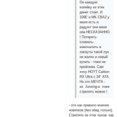
Он каждую
копейку из этих
денег стоит. И
109Е и MK CBA2 у
меня есть и
радуют они меня
оба НЕСКАЗАННО
! Потерять-
сломать-
измочалить в
ласкуты такой лук
не жалко и новый
купить - тоже не
проблема. Сам
хочу HOYT Carbon
RX Ultra с 34" ATA.
Но это МЕЧТА -
из Junxing-а тоже
стрелять можно !
- это как правило мнение
новичков (без обид только).
Стрелять из этих луков, как