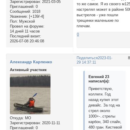
Зарегистрирован
: 2021-03-05
то же самое. Я из своего м12
Приглашений:
0
настрелял может в районе 50
Сообщений:
1018
выстрелов - уже пошли
Уважение:
[+139/-4]
трещинки маленькие по
Пол:
Мужской
плечам.
Провел на форуме:
14 дней 11 часов
0
Последний визит:
2026-07-08 20:46:08
Поделиться
2023-01-
Александр Карпенко
29 14:37:11
Активный участник
Евгений 23
написал(а):
Приветствую,
коллеги. Год
назад купил этот
девайс. За год на
стрел около
1000+-..стрелы
Откуда:
МО
карбон, 340 спайн,
Зарегистрирован
: 2020-11-11
480 гран. Кистевой
Приглашений:
0