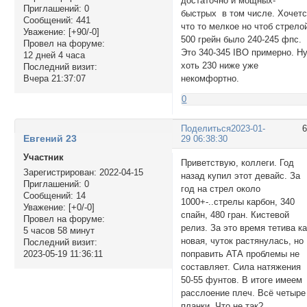
достаточно и мощных-
Приглашений:
0
быстрых в том числе. Хочет
Сообщений:
441
что то мелкое но чтоб стрело
Уважение:
[+90/-0]
500 грейн было 240-245 фпс.
Провел на форуме:
Это 340-345 IBO примерно. Н
12 дней 4 часа
хоть 230 ниже уже
Последний визит:
некомфортно.
Вчера 21:37:07
0
Поделиться
2023-01-
Евгений 23
29 06:38:30
Участник
Приветствую, коллеги. Год
Зарегистрирован
: 2022-04-15
назад купил этот девайс. За
Приглашений:
0
год на стрел около
Сообщений:
14
1000+-..стрелы карбон, 340
Уважение:
[+0/-0]
спайн, 480 гран. Кистевой
Провел на форуме:
релиз. За это время тетива к
5 часов 58 минут
новая, чуток растянулась, но
Последний визит:
поправить АТА проблемы не
2023-05-19 11:36:11
составляет. Сила натяжения
50-55 фунтов. В итоге имеем
расслоение плеч. Всё четыре
планки. Что не так?