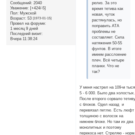
релиз. За это
Сообщений:
2040
Уважение:
[+424/-5]
время тетива как
Пол:
Мужской
новая, чуток
Возраст:
53
[1973-01-15]
растянулась, но
Провел на форуме:
поправить АТА
1 месяц 9 дней
проблемы не
Последний визит:
составляет. Сила
Вчера 11:38:24
натяжения 50-55
фунтов. В итоге
имеем расслоение
плеч. Всё четыре
планки. Что не
так?
У меня настрел на 109-м тыс
5 - 6 000. Было два холостых
После второго сорвало тетив
с блоков. Одел назад и
перевязал петлю. Есть люфт
толщиною с волосок на
нижнем блоке. Но там их два
монолитных и поэтому
перекоса нет. Стреляю - норм