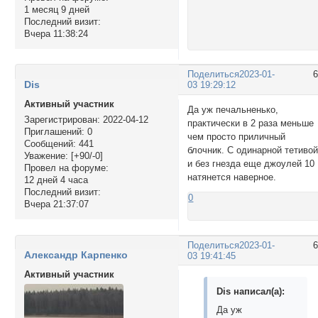
1 месяц 9 дней
Последний визит:
Вчера 11:38:24
Поделиться
2023-01-
Dis
03 19:29:12
Активный участник
Да уж печальненько,
Зарегистрирован
: 2022-04-12
практически в 2 раза меньше
Приглашений:
0
чем просто приличный
Сообщений:
441
блочник. С одинарной тетиво
Уважение:
[+90/-0]
и без гнезда еще джоулей 10
Провел на форуме:
натянется наверное.
12 дней 4 часа
Последний визит:
0
Вчера 21:37:07
Поделиться
2023-01-
Александр Карпенко
03 19:41:45
Активный участник
Dis написал(а):
Да уж