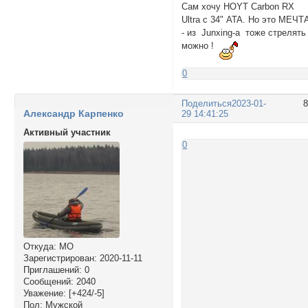
Сам хочу HOYT Carbon RX
Ultra с 34" ATA. Но это МЕЧТ
- из Junxing-а тоже стрелять
можно !
0
Поделиться
2023-01-
Александр Карпенко
29 14:41:25
Активный участник
0
Откуда:
МО
Зарегистрирован
: 2020-11-11
Приглашений:
0
Сообщений:
2040
Уважение:
[+424/-5]
Пол:
Мужской