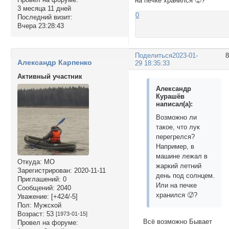
на печке хранился 🥵?
3 месяца 11 дней
0
Последний визит:
Вчера 23:28:43
Поделиться
2023-01-
Александр Карпенко
29 18:35:33
Активный участник
Александр
Курашёв
написал(а):
Возможно ли
такое, что лук
перегрелся?
Например, в
машине лежал в
Откуда:
МО
жаркий летний
Зарегистрирован
: 2020-11-11
день под солнцем.
Приглашений:
0
Или на печке
Сообщений:
2040
хранился 🥵?
Уважение:
[+424/-5]
Пол:
Мужской
Возраст:
53
[1973-01-15]
Всё возможно Бывает
Провел на форуме: