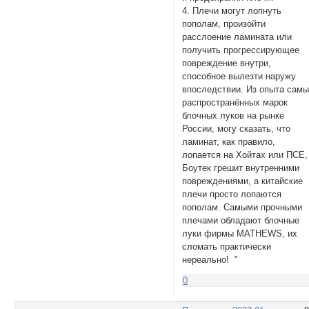
4. Плечи могут лопнуть
пополам, произойти
расслоение ламината или
получить прогрессирующее
повреждение внутри,
способное вылезти наружу
впоследствии. Из опыта сам
распространённых марок
блочных луков на рынке
России, могу сказать, что
ламинат, как правило,
лопается на Хойтах или ПСЕ,
Боутек грешит внутренними
повреждениями, а китайские
плечи просто лопаются
пополам. Самыми прочными
плечами обладают блочные
луки фирмы MATHEWS, их
сломать практически
нереально! "
0