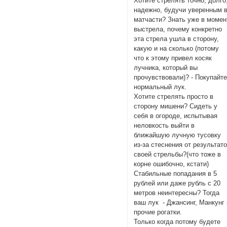
Хотите стрелять точно, долго
надежно, будучи уверенным 
матчасти? Знать уже в момен
выстрела, почему конкретно
эта стрела ушла в сторону,
какую и на сколько (потому
что к этому привел косяк
лучника, который вы
прочувствовали)? - Покупайт
нормальный лук.
Хотите стрелять просто в
сторону мишени? Сидеть у
себя в огороде, испытывая
неловкость выйти в
ближайшую лучную тусовку
из-за стеснения от результат
своей стрельбы?(что тоже в
корне ошибочно, кстати)
Стабильные попадания в 5
рублей или даже рубль с 20
метров неинтересны? Тогда
ваш лук - Джансинг, Манкунг 
прочие рогатки.
Только когда потому будете