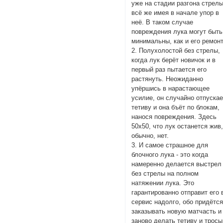
уже на стадии разгона стрелы
всё же имея в начале упор в
неё. В таком случае
повреждения лука могут быть
минимальны, как и его ремонт
2. Полухолостой без стрелы,
когда лук берёт новичок и в
первый раз пытается его
растянуть. Неожиданно
упёршись в нарастающее
усилие, он случайно отпускае
тетиву и она бъёт по блокам,
нанося повреждения. Здесь
50х50, что лук останется жив
обычно, нет.
3. И самое страшное для
блочного лука - это когда
намеренно делается выстрел
без стрелы на полном
натяжении лука. Это
гарантированно отправит его 
сервис надолго, обо придётс
заказывать новую матчасть и
заново делать тетиву и тросы