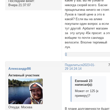
какие у вас вы не узнаете
Последний визит:
никогда скорей всего. Басни
Вчера 21:37:07
прощелыгина ничего не стоят
Луков в такой цене а это в
какой? Если вы на алике
покупали один вопрос а если
тут другой. Арбалет магазин
за эту штуку 45к просит. а эт
вобщем то почти санлида
велосити. Вполне терпимый
лук.
0
Поделиться
2023-01-
Александр86
29 14:24:14
Активный участник
Евгений 23
написал(а):
Может от 125 (к
примеру)?
Откуда:
Москва
В плане долговечности будет