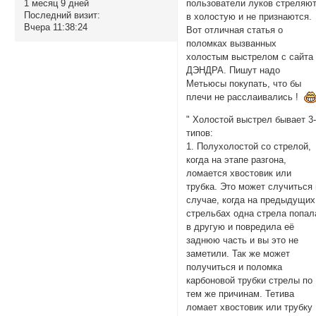
1 месяц 9 дней
пользователи луков стреляю
Последний визит:
в холостую и не признаются.
Вчера 11:38:24
Вот отличная статья о
поломках вызванных
холостым выстрелом с сайта
ДЭНДРА. Пишут надо
Метьюсы покупать, что бы
плечи не расслаивались !
" Холостой выстрел бывает 3
типов:
1. Полухолостой со стрелой,
когда на этапе разгона,
ломается хвостовик или
трубка. Это может случиться 
случае, когда на предыдущих
стрельбах одна стрела попал
в другую и повредила её
заднюю часть и вы это не
заметили. Так же может
получиться и поломка
карбоновой трубки стрелы по
тем же причинам. Тетива
ломает хвостовик или трубку