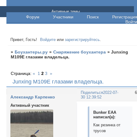
Боухантеры.ру
Активные темы
Форум
Участники
Поиск
Регистраци
Войт
Привет, Гость!
Войдите
или
зарегистрируйтесь
.
»
Боухантеры.ру
»
Снаряжение боухантера
»
Junxing
M109E глазами владельца.
Страница:
«
1
2
3
»
Junxing M109E глазами владельца.
Поделиться
2022-07-
Александр Карпенко
30 12:39:52
Активный участник
Bunker EAA
написал(а):
Как резинка от
трусов