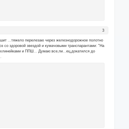
3
дышит ...тяжело перелезаю через железнодорожное полотно
воз со здоровой звездой и кумачовыми транспарантами: "На
ёхлинейками и ППШ... Думаю:все,пи...ец,докатился до
.