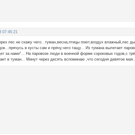
3 07:45:21
ерез лес не скажу чего...туман,весна,птицы поют,воздух влажный,лес 
ок...прячусь в кусты сам и прячу,чего тащу... Из тумана вылетает паро
ет за нами"... На паровозе люди в военной форме сороковых годов,с тр
ает в туман... Минут через десять вспоминаю ,что сегодня девятое мая..