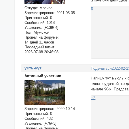
ближе они дали дёру.
Откуда:
Москва
0
Зарегистрирован
: 2021-03-05
Приглашений:
0
Сообщений:
1018
Уважение:
[+139/-4]
Пол:
Мужской
Провел на форуме:
14 дней 11 часов
Последний визит:
2026-07-08 20:46:08
усть-кут
Поделиться
2022-02-1
Активный участник
Напишу тут мысль к 
электроудочкой, когд
начале 90-х. Предста
+2
Зарегистрирован
: 2020-10-14
Приглашений:
0
Сообщений:
432
Уважение:
[+76/-3]
Провел на форуме: