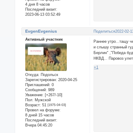
4 дня 8 часов
Последний визит:
2023-06-13 03:52:49
EvgenEvgenius
Поделиться
2022-02-1
Активный участник
Раннее утро...тащу ч
и слышу странный гуд
Берлин" ,"Победа буд
НКВД... Паровоз улет
+1
Откуда:
Подольск
Зарегистрирован
: 2020-04-25
Приглашений:
0
Сообщений:
989
Уважение:
[+267/-10]
Пол:
Мужской
Возраст:
51
[1975-04-03]
Провел на форуме:
8 дней 15 часов
Последний визит:
Вчера 04:45:20