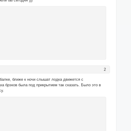
ели бы сегодня )))
2
балке, ближе к ночи слышат лодка движется с
ка брэков была под прикрытием так сказать. Было это в
су.