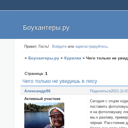
Боухантеры.ру
Привет, Гость!
Войдите
или
зарегистрируйтесь
.
»
Боухантеры.ру
»
Курилка
»
Чего только не уви
Страница:
1
Чего только не увидишь в лесу
Александр86
Поделиться
2021-11-0
Активный участник
Сегодня с отцом ходи
поставить фотоловушк
я на фотоловушку ло
мы к разливу, пример
чёрная. Расстояние 