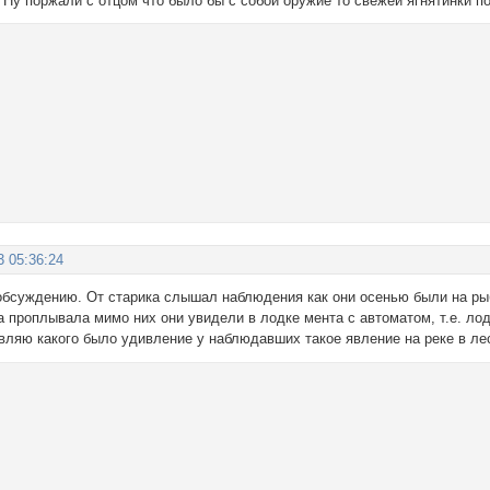
 Ну поржали с отцом что было бы с собой оружие то свежей ягнятинки по
3 05:36:24
обсуждению. От старика слышал наблюдения как они осенью были на ры
а проплывала мимо них они увидели в лодке мента с автоматом, т.е. лод
вляю какого было удивление у наблюдавших такое явление на реке в ле