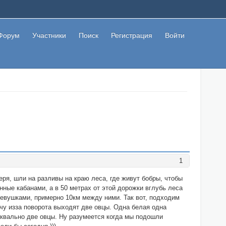
Форум
Участники
Поиск
Регистрация
Войти
1
геря, шли на разливы на краю леса, где живут бобры, чтобы
ные кабанами, а в 50 метрах от этой дорожки вглубь леса
ревушками, примерно 10км между ними. Так вот, подходим
ечу изза поворота выходят две овцы. Одна белая одна
уквально две овцы. Ну разумеется когда мы подошли