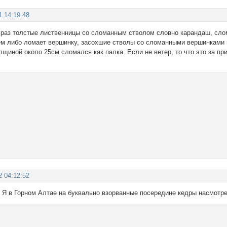
1 14:19:48
 раз толстые лиственницы со сломанным стволом словно карандаш, слом 
ем либо ломает вершинку, засохшие стволы со сломанными вершинками 
лщиной около 25см сломался как палка. Если не ветер, то что это за п
2 04:12:52
. Я в Горном Алтае на буквально взорванные посередине кедры насмотр