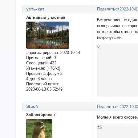
усть-кут
Поделиться
2022-10-0
Активный участник
Встречались не один
выворачивает с корн
ветер чтобы ствол то
нетронутыми.
0
Зарегистрирован
: 2020-10-14
Приглашений:
0
Сообщений:
432
Уважение:
[+76/-3]
Провел на форуме:
4 дня 8 часов
Последний визит:
2023-06-13 03:52:49
StasN
Поделиться
2022-10-0
Заблокирован
Молния всего скорее
+1