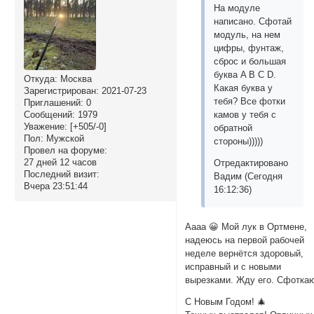
На модуле
написано. Сфотай
модуль, на нем
цифры, фунтаж,
сброс и большая
буква A B C D.
Откуда:
Москва
Какая буква у
Зарегистрирован
: 2021-07-23
тебя? Все фотки
Приглашений:
0
камов у тебя с
Сообщений:
1979
Уважение:
[+505/-0]
обратной
Пол:
Мужской
стороны)))))
Провел на форуме:
27 дней 12 часов
Отредактировано
Последний визит:
Вадим (Сегодня
Вчера 23:51:44
16:12:36)
Аааа 😀 Мой лук в Ортмене,
надеюсь на первой рабочей
неделе вернётся здоровый,
исправный и с новыми
вырезками. Жду его. Сфотка
С Новым Годом! 🎄