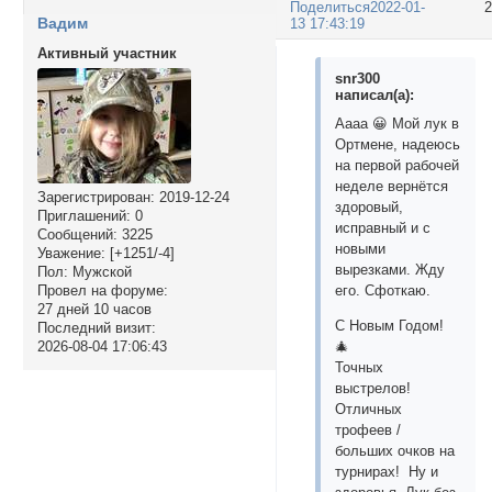
Поделиться
2022-01-
Вадим
13 17:43:19
Активный участник
snr300
написал(а):
Аааа 😀 Мой лук в
Ортмене, надеюсь
на первой рабочей
неделе вернётся
Зарегистрирован
: 2019-12-24
здоровый,
Приглашений:
0
исправный и с
Сообщений:
3225
новыми
Уважение:
[+1251/-4]
вырезками. Жду
Пол:
Мужской
Провел на форуме:
его. Сфоткаю.
27 дней 10 часов
С Новым Годом!
Последний визит:
2026-08-04 17:06:43
🎄
Точных
выстрелов!
Отличных
трофеев /
больших очков на
турнирах! Ну и