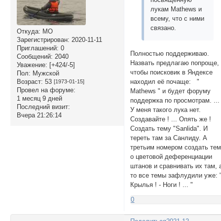
лукам Mathews и
всему, что с ними
связано.
Откуда:
МО
Зарегистрирован
: 2020-11-11
Приглашений:
0
Полностью поддерживаю.
Сообщений:
2040
Назвать предлагаю попроще,
Уважение:
[+424/-5]
чтобы поисковик в Яндексе
Пол:
Мужской
Возраст:
53
находил её почаще: "
[1973-01-15]
Провел на форуме:
Mathews " и будет форуму
1 месяц 9 дней
поддержка по просмотрам. ...
Последний визит:
У меня такого лука нет.
Вчера 21:26:14
Создавайте ! ... Опять же !
Создать тему "Sanlida". И
тереть там за Санлиду. А
третьим номером создать те
о цветовой деференциации
штанов и сравнивать их там, 
то все темы зафлудили уже: 
Крылья ! - Ноги ! ... "
0