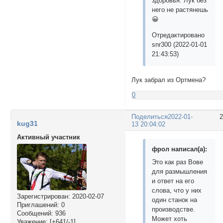
здоровья. Лук без
него не растянешь
😀
Отредактировано
snr300 (2022-01-01
21:43:53)
Лук забрал из Ортмена?
0
Поделиться
2022-01-
kug31
13 20:04:02
Активный участник
фрол написал(а):
Это как раз Вове
для размышления
и ответ на его
слова, что у них
Зарегистрирован
: 2020-02-07
один станок на
Приглашений:
0
производстве.
Сообщений:
936
Может хоть
Уважение:
[+641/-1]