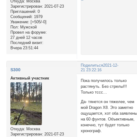
Откуда:
Москва
Зарегистрирован
: 2021-07-23
Приглашений:
0
Сообщений:
1979
Уважение:
[+505/-0]
Пол:
Мужской
Провел на форуме:
27 дней 12 часов
Последний визит:
Вчера 23:51:44
Поделиться
2021-12-
S300
21 23:22:16
Активный участник
Пока получилось только
растянуть. Без стрелы!!!
Только тссс…
Да- тянется он тяжелее, чем
мой Dragon X8. Это заметно
ощущается, хот оба заявлен
на 60 фунтов. Объективным,
конечно, тут будет только
Откуда:
Москва
хронограф.
Зарегистрирован
: 2021-07-23