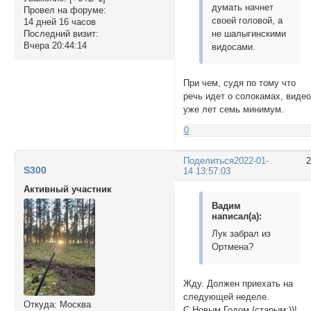
думать начнет
Провел на форуме:
своей головой, а
14 дней 16 часов
не шалыгинскими
Последний визит:
Вчера 20:44:14
видосами.
При чем, судя по тому что
речь идет о солокамах, виде
уже лет семь минимум.
0
Поделиться
2022-01-
S300
14 13:57:03
Активный участник
Вадим
написал(а):
Лук забрал из
Ортмена?
Жду. Должен приехать на
следующей неделе.
Откуда:
Москва
С Новым Годом (старым:))!