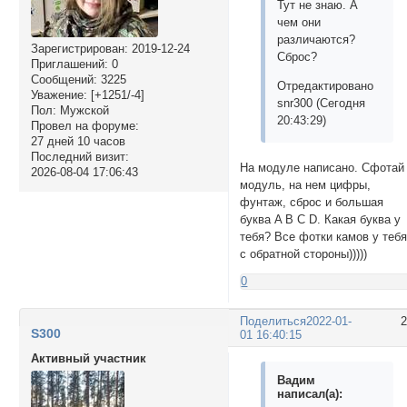
Тут не знаю. А
чем они
различаются?
Зарегистрирован
: 2019-12-24
Сброс?
Приглашений:
0
Сообщений:
3225
Отредактировано
Уважение:
[+1251/-4]
snr300 (Сегодня
Пол:
Мужской
20:43:29)
Провел на форуме:
27 дней 10 часов
Последний визит:
На модуле написано. Сфотай
2026-08-04 17:06:43
модуль, на нем цифры,
фунтаж, сброс и большая
буква A B C D. Какая буква у
тебя? Все фотки камов у теб
с обратной стороны)))))
0
Поделиться
2022-01-
S300
01 16:40:15
Активный участник
Вадим
написал(а):