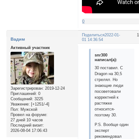
0
Поделиться
2022-01-
Вадим
01 14:36:54
Активный участник
snr300
написал(а):
30 поставил. С
Dragon на 30,5
стрелял. Но
знающие люди
Зарегистрирован
: 2019-12-24
посоветовали
Приглашений:
0
корректней к
Сообщений:
3225
растяжке
Уважение:
[+1251/-4]
относится-
Пол:
Мужской
Провел на форуме:
поэтому 30.
27 дней 10 часов
P.S. Вообще один
Последний визит:
2026-08-04 17:06:43
эксперт
рекомендовал