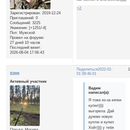
+2
Зарегистрирован
: 2019-12-24
Приглашений:
0
Сообщений:
3225
Уважение:
[+1251/-4]
Пол:
Мужской
Провел на форуме:
27 дней 10 часов
Последний визит:
2026-08-04 17:06:43
Поделиться
2022-01-
S300
01 09:46:01
Активный участник
Вадим
написал(а):
Я тоже из-за кепки
купил))))
выгорела. Дай
думаю новую
куплю и купил
Хойт)))) у тебя
Откуда:
Москва