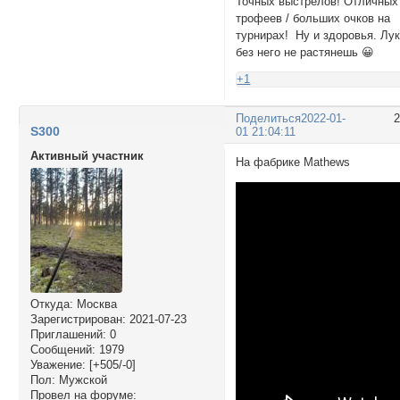
Точных выстрелов! Отличных
трофеев / больших очков на
турнирах! Ну и здоровья. Лу
без него не растянешь 😀
+1
Поделиться
2022-01-
S300
01 21:04:11
Активный участник
На фабрике Mathews
Откуда:
Москва
Зарегистрирован
: 2021-07-23
Приглашений:
0
Сообщений:
1979
Уважение:
[+505/-0]
Пол:
Мужской
Провел на форуме: