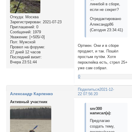
линкбой в сборе,
если не секрет?
Откуда:
Москва
Отредактировано
Зарегистрирован
: 2021-07-23
Александр86
Приглашений:
0
(Сегодня 23:34:41)
Сообщений:
1979
Уважение:
[+505/-0]
Пол:
Мужской
Ортмен. Они и в сборе
Провел на форуме:
продают, и так. Пошёл
27 дней 12 часов
простым путём. Хотя
Последний визит:
Вчера 23:51:44
пероклейка есть, стрел 25+
уже сам собрал.
0
Поделиться
2021-12-
Александр Карпенко
22 07:56:20
Активный участник
snr300
написал(а):
Предлагаю
создать тему,
посвящённую