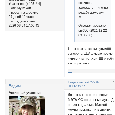
обычно и
Уважение:
[+1251/-4]
затевается, иногда
Пол:
Мужской
Провел на форуме:
кладёт даже лук
27 дней 10 часов
🧅!
Последний визит:
2026-08-04 17:06:43
Отредактировано
snr300 (2021-12-22
03:06:58)
Я тоже из-за кепки купил))))
выгорела. Дай думаю новую
куплю и купил Хойт)))) у тебя
какой растяг?
+1
Поделиться
2022-01-
Вадим
01 06:38:47
Активный участник
Да кто бы чего не говорил,
МЭТЬЮС офигенные луки. Д
потом когда есть Матвей
можно порыться и в других,
как свинья в апельсинах)))))