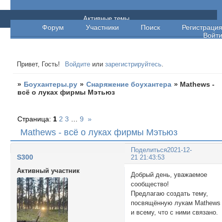
Боухантеры.ру
Активные темы
Форум
Участники
Поиск
Регистраци
Войт
Привет, Гость!
Войдите
или
зарегистрируйтесь
.
»
Боухантеры.ру
»
Снаряжение боухантера
»
Mathews -
всё о луках фирмы Мэтьюз
Страница:
1
2
3
…
9
»
Mathews - всё о луках фирмы Мэтьюз
Поделиться
2021-12-
S300
21 21:43:53
Активный участник
Добрый день, уважаемое
сообщество!
Предлагаю создать тему,
посвящённую лукам Mathews
и всему, что с ними связано.