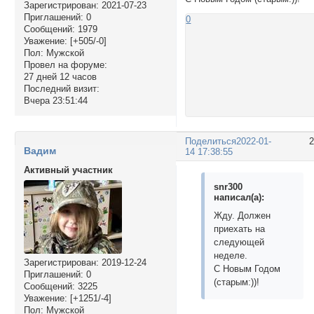
Зарегистрирован
: 2021-07-23
Приглашений:
0
0
Сообщений:
1979
Уважение:
[+505/-0]
Пол:
Мужской
Провел на форуме:
27 дней 12 часов
Последний визит:
Вчера 23:51:44
Поделиться
2022-01-
Вадим
14 17:38:55
Активный участник
snr300
написал(а):
Жду. Должен
приехать на
следующей
неделе.
Зарегистрирован
: 2019-12-24
С Новым Годом
Приглашений:
0
(старым:))!
Сообщений:
3225
Уважение:
[+1251/-4]
Пол:
Мужской