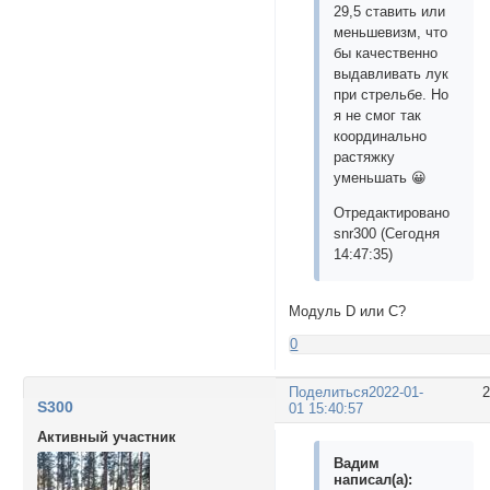
29,5 ставить или
меньшевизм, что
бы качественно
выдавливать лук
при стрельбе. Но
я не смог так
координально
растяжку
уменьшать 😀
Отредактировано
snr300 (Сегодня
14:47:35)
Модуль D или C?
0
Поделиться
2022-01-
S300
01 15:40:57
Активный участник
Вадим
написал(а):