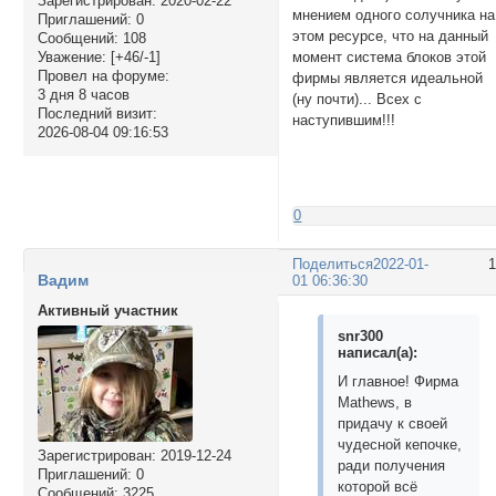
Зарегистрирован
: 2020-02-22
мнением одного солучника на
Приглашений:
0
этом ресурсе, что на данный
Сообщений:
108
момент система блоков этой
Уважение:
[+46/-1]
Провел на форуме:
фирмы является идеальной
3 дня 8 часов
(ну почти)... Всех с
Последний визит:
наступившим!!!
2026-08-04 09:16:53
0
Поделиться
2022-01-
Вадим
01 06:36:30
Активный участник
snr300
написал(а):
И главное! Фирма
Mathews, в
придачу к своей
чудесной кепочке,
Зарегистрирован
: 2019-12-24
ради получения
Приглашений:
0
которой всё
Сообщений:
3225