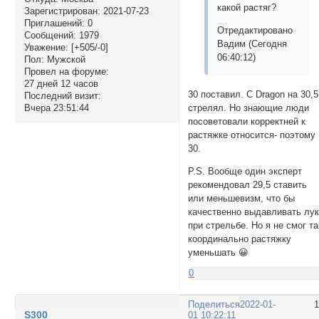
какой растяг?
Зарегистрирован
: 2021-07-23
Приглашений:
0
Отредактировано
Сообщений:
1979
Вадим (Сегодня
Уважение:
[+505/-0]
06:40:12)
Пол:
Мужской
Провел на форуме:
27 дней 12 часов
30 поставил. С Dragon на 30,5
Последний визит:
Вчера 23:51:44
стрелял. Но знающие люди
посоветовали корректней к
растяжке относится- поэтому
30.
P.S. Вообще один эксперт
рекомендовал 29,5 ставить
или меньшевизм, что бы
качественно выдавливать лу
при стрельбе. Но я не смог та
координально растяжку
уменьшать 😀
0
Поделиться
2022-01-
S300
01 10:22:11