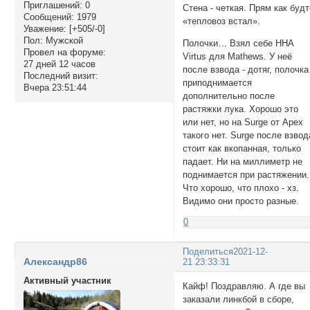
Приглашений:
0
Стена - четкая. Прям как буд
Сообщений:
1979
«тепловоз встал».
Уважение:
[+505/-0]
Пол:
Мужской
Полочки… Взял себе HHA
Провел на форуме:
Virtus для Mathews. У неё
27 дней 12 часов
после взвода - дотяг, полочка
Последний визит:
приподнимается
Вчера 23:51:44
дополнительно после
растяжки лука. Хорошо это
или нет, но на Surge от Apex
такого нет. Surge после взвод
стоит как вкопанная, только
падает. Ни на миллиметр не
поднимается при растяжении.
Что хорошо, что плохо - хз.
Видимо они просто разные.
0
Поделиться
2021-12-
Александр86
21 23:33:31
Активный участник
Кайф! Поздравляю. А где вы
заказали линкбой в сборе,