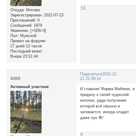
+3
Откуда:
Москва
Зарегистрирован
: 2021-07-23
Приглашений:
0
Сообщений:
1979
Уважение:
[+505/-0]
Пол:
Мужской
Провел на форуме:
27 дней 12 часов
Последний визит:
Вчера 23:51:44
Поделиться
2021-12-
S300
21 21:59:14
Активный участник
И главное! Фирма Mathews, в
придачу к своей чудесной
кепочке, ради получения
которой всё обычно и
затевается, иногда кладёт
даже лук 🧅!
0