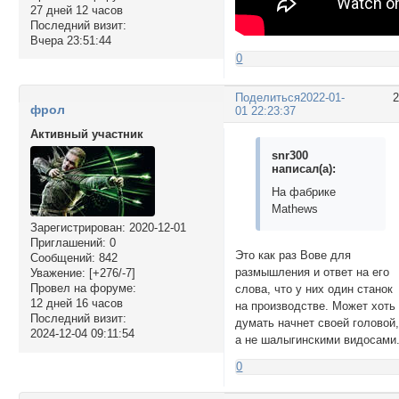
27 дней 12 часов
Последний визит:
Вчера 23:51:44
0
Поделиться
2022-01-
фрол
01 22:23:37
Активный участник
snr300
написал(а):
На фабрике
Mathews
Зарегистрирован
: 2020-12-01
Приглашений:
0
Это как раз Вове для
Сообщений:
842
размышления и ответ на его
Уважение:
[+276/-7]
Провел на форуме:
слова, что у них один станок
12 дней 16 часов
на производстве. Может хоть
Последний визит:
думать начнет своей головой
2024-12-04 09:11:54
а не шалыгинскими видосами
0