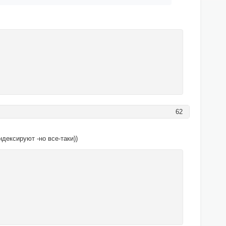
62
дексируют -но все-таки))