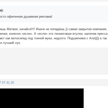
а):
росто офигенная душевная реклама!
чешь Матвея, качайся!!!! Иначе не попадёшь.)) самая закрытая компания
пички, конечно «если». А «если» это тюнинговые втулки, наличие пресса
ают как велосипед под тонной муки, недолго. Подшипники с Али)))) а т
ти лучший лук.
7 07:41:20