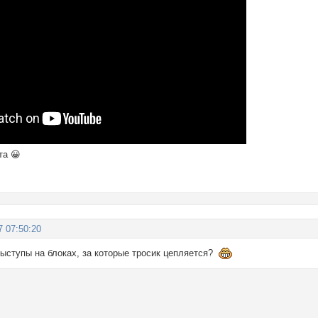
та 😀
7 07:50:20
выступы на блоках, за которые тросик цепляется?