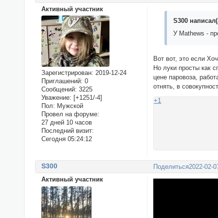
Активный участник
S300 написал(
У Mathews - п
Вот вот, это если Хо
Но луки просты как с
Зарегистрирован
: 2019-12-24
цене паровоза, работ
Приглашений:
0
отнять, в совокупнос
Сообщений:
3225
Уважение:
[+1251/-4]
+1
Пол:
Мужской
Провел на форуме:
27 дней 10 часов
Последний визит:
Сегодня 05:24:12
S300
Поделиться
2022-02-0
Активный участник