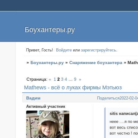
Боухантеры.ру
Привет, Гость!
Войдите
или
зарегистрируйтесь
.
»
Боухантеры.ру
»
Снаряжение боухантера
»
Math
Страница:
«
1
2
3
4
…
9
»
Mathews - всё о луках фирмы Мэтьюз
Вадим
Поделиться
2022-02-0
Активный участник
sitis написал(а
неее ....я по 
вот весь списо
вот честно ! по