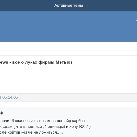
Активные темы
ews - всё о луках фирмы Мэтьюз
4 05:14:05
):
мелочи: блоки новые заказал на псе айр карбон.
к сдам ( что в подписи ,4 единицы) и хочу RX 7 )
сле хойтов -ни че не ложиться.....