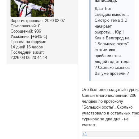
написал(а):
Даст Бог -
съездим вместе...
Смотрю тема 3 D
Зарегистрирован
: 2020-02-07
Приглашений:
0
набирает
Сообщений:
936
обороты... Юр !
Уважение:
[+641/-1]
Как в Белгород на
Провел на форуме:
" Большую охоту"
14 дней 16 часов
статистика -
Последний визит:
прибавляется
2026-08-06 20:44:14
людей год от года
? Сколько сезонов
Вы уже провели ?
Это был одиннадцатый турнир
Самый многочисленный. 206
человек по протоколу
"Большой охоты". Сколько
участвовало в остальных тре
турнирах за два дня - не
считал.
+1