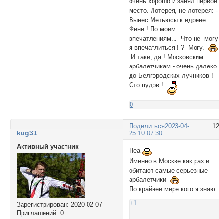
очень хорошо и занял первое
место. Лотерея, не лотерея: -
Вынес Метьюсы к едрене
Фене ! По моим
впечатлениям... Что не могу
я впечатлиться ! ? Могу.
И таки, да ! Московским
арбалетчикам - очень далеко
до Белгородских лучников !
Сто пудов !
0
Поделиться
2023-04-
1
kug31
25 10:07:30
Активный участник
Неа
Именно в Москве как раз и
обитают самые серьезные
арбалетчики
По крайнее мере кого я знаю.
+1
Зарегистрирован
: 2020-02-07
Приглашений:
0