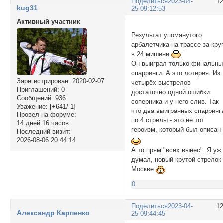
Поделиться
2023-04-
1
kug31
25 09:12:53
Активный участник
Результат упомянутого
арбалетчика на трассе за кру
в 24 мишени
Он выиграл только финальны
спарринги. А это лотерея. Из
Зарегистрирован
: 2020-02-07
четырёх выстрелов
Приглашений:
0
достаточно одной ошибки
Сообщений:
936
соперника и у него слив. Так
Уважение:
[+641/-1]
что два выигранных спарринг
Провел на форуме:
по 4 стрелы - это не тот
14 дней 16 часов
героизм, который был описан
Последний визит:
2026-08-06 20:44:14
А то прям "всех вынес". Я уж
думал, новый крутой стрелок
Москве
0
Поделиться
2023-04-
1
Александр Карпенко
25 09:44:45