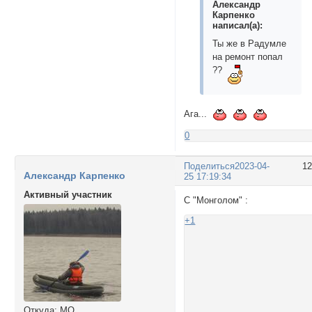
Александр
Карпенко
написал(а):
Ты же в Радумле
на ремонт попал
??
Ага...
0
Поделиться
2023-04-
1
Александр Карпенко
25 17:19:34
Активный участник
С "Монголом" :
+1
Откуда:
МО