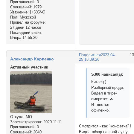
Приглашений:
0
Сообщений:
1979
Уважение:
[+505/-0]
Пол:
Мужской
Провел на форуме:
27 дней 12 часов
Последний визит:
Вчера 14:55:20
Поделиться
2023-04-
1
Александр Карпенко
25 18:39:26
Активный участник
S300 написал(а):
Китаец )
Разборный вроде.
Видел в тире-
сморится 🔥
И тянется
офигенно.
Откуда:
МО
Зарегистрирован
: 2020-11-11
Смотрится - как "конфетка" !
Приглашений:
0
Видел обзор на свой лук у
Сообщений:
2040