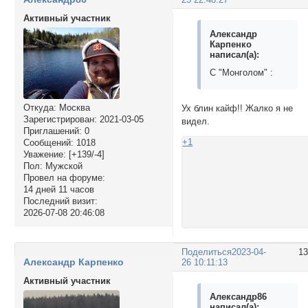
Активный участник
Александр
Карпенко
написал(а):
С "Монголом" :
Откуда:
Москва
Ух блин кайф!! Жалко я не
Зарегистрирован
: 2021-03-05
видел.
Приглашений:
0
+1
Сообщений:
1018
Уважение:
[+139/-4]
Пол:
Мужской
Провел на форуме:
14 дней 11 часов
Последний визит:
2026-07-08 20:46:08
Поделиться
2023-04-
1
Александр Карпенко
26 10:11:13
Активный участник
Александр86
написал(а):