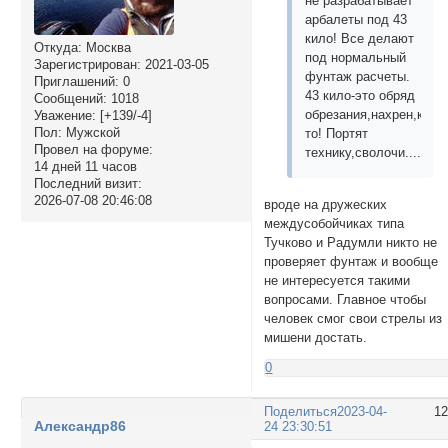
не разрабатывает
арбалеты под 43
кило! Все делают
Откуда:
Москва
под нормальный
Зарегистрирован
: 2021-03-05
фунтаж расчеты.
Приглашений:
0
43 кило-это обряд
Сообщений:
1018
обрезания,нахрен,како
Уважение:
[+139/-4]
Пол:
Мужской
то! Портят
Провел на форуме:
технику,сволочи....
14 дней 11 часов
Последний визит:
2026-07-08 20:46:08
вроде на дружеских
междусобойчиках типа
Тучково и Радумли никто не
проверяет фунтаж и вообще
не интересуется такими
вопросами. Главное чтобы
человек смог свои стрелы из
мишени достать.
0
Поделиться
2023-04-
1
Александр86
24 23:30:51