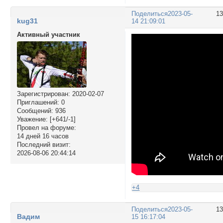
Поделиться
2023-05-
1
kug31
14 21:09:01
Активный участник
Зарегистрирован
: 2020-02-07
Приглашений:
0
Сообщений:
936
Уважение:
[+641/-1]
Провел на форуме:
14 дней 16 часов
Последний визит:
2026-08-06 20:44:14
+4
Поделиться
2023-05-
1
Вадим
15 16:17:04