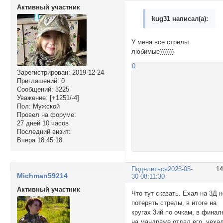
Активный участник
kug31 написал(а):
У меня все стрелы
любимые)))))))
0
Зарегистрирован
: 2019-12-24
Приглашений:
0
Сообщений:
3225
Уважение:
[+1251/-4]
Пол:
Мужской
Провел на форуме:
27 дней 10 часов
Последний визит:
Вчера 18:45:18
Поделиться
2023-05-
1
Michman59214
30 08:11:30
Активный участник
Что тут сказать. Ехал на 3Д 
потерять стрелы, в итоге на
кругах 3ий по очкам, в финал
на мандраже отдал его, уеха