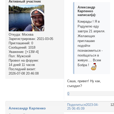
Активный участник
Александр
Карпенко
написал(а):
Комрады ! Я в
Радумлю еду
завтра 21 апреля.
Откуда:
Москва
Желающих
Зарегистрирован
: 2021-03-05
приглашаю
Приглашений:
0
подойти
Сообщений:
1018
познакомиться -
Уважение:
[+139/-4]
пообщаться в
Пол:
Мужской
живую.... Всем
Провел на форуме:
14 дней 11 часов
Бобра !
Последний визит:
2026-07-08 20:46:08
Саша, привет! Ну как,
съездил?
0
Поделиться
2023-04-
1
Александр Карпенко
25 06:45:09