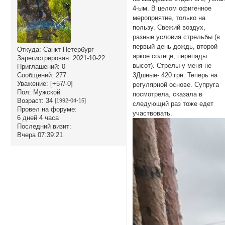
4-ым. В целом офигенное
мероприятие, только на
пользу. Свежий воздух,
разные условия стрельбы (в
первый день дождь, второй
Откуда:
Санкт-Петербург
яркое солнце, перепады
Зарегистрирован
: 2021-10-22
высот). Стрелы у меня не
Приглашений:
0
3Дшные- 420 грн. Теперь на
Сообщений:
277
Уважение:
[+57/-0]
регулярной основе. Супруга
Пол:
Мужской
посмотрела, сказала в
Возраст:
34
[1992-04-15]
следующий раз тоже едет
Провел на форуме:
участвовать.
6 дней 4 часа
Последний визит:
Вчера 07:39:21