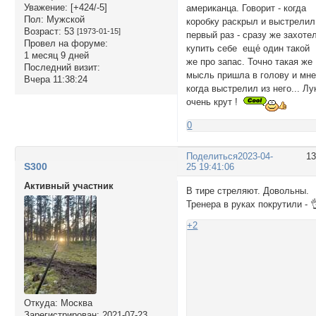
Уважение:
[+424/-5]
американца. Говорит - когда
Пол:
Мужской
коробку раскрыл и выстрелил
Возраст:
53
[1973-01-15]
первый раз - сразу же захоте
Провел на форуме:
купить себе еще́ один такой
1 месяц 9 дней
же про запас. Точно такая же
Последний визит:
мысль пришла в голову и мне
Вчера 11:38:24
когда выстрелил из него... Лу
очень крут !
0
Поделиться
2023-04-
1
S300
25 19:41:06
Активный участник
В тире стреляют. Довольны.
Тренера в руках покрутили - 
+2
Откуда:
Москва
Зарегистрирован
: 2021-07-23