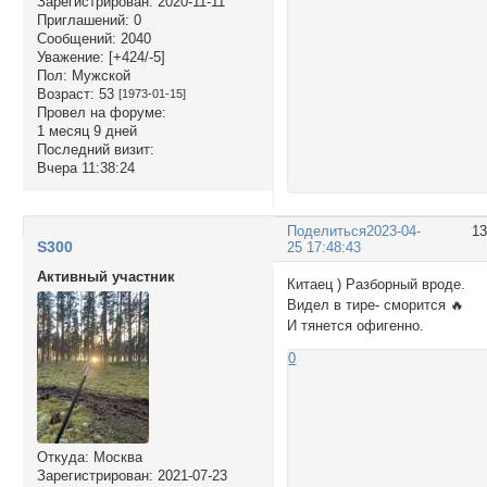
Зарегистрирован
: 2020-11-11
Приглашений:
0
Сообщений:
2040
Уважение:
[+424/-5]
Пол:
Мужской
Возраст:
53
[1973-01-15]
Провел на форуме:
1 месяц 9 дней
Последний визит:
Вчера 11:38:24
Поделиться
2023-04-
1
S300
25 17:48:43
Активный участник
Китаец ) Разборный вроде.
Видел в тире- сморится 🔥
И тянется офигенно.
0
Откуда:
Москва
Зарегистрирован
: 2021-07-23