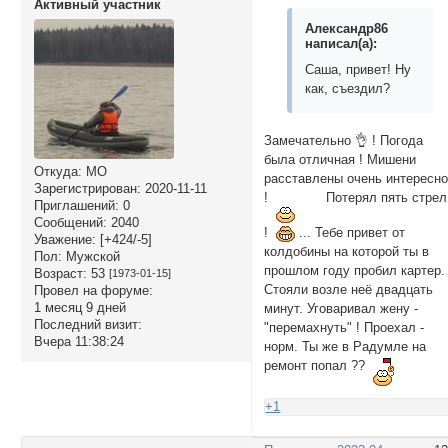
Активный участник
Александр86
написал(а):
Саша, привет! Ну
как, съездил?
Замечательно 👌 ! Погода
была отличная ! Мишени
Откуда:
МО
расставлены очень интересн
Зарегистрирован
: 2020-11-11
!
Потерял пять стрел
Приглашений:
0
Сообщений:
2040
!
... Тебе привет от
Уважение:
[+424/-5]
колдобины на которой ты в
Пол:
Мужской
прошлом году пробил картер.
Возраст:
53
[1973-01-15]
Стояли возле неё двадцать
Провел на форуме:
1 месяц 9 дней
минут. Уговаривал жену -
Последний визит:
"перемахнуть" ! Проехал -
Вчера 11:38:24
норм. Ты же в Радумле на
ремонт попал ??
+1