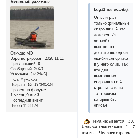
Активный участник
kug31 написал(а):
Он выиграл
только финальные
спарринги. А это
лотерея. Из
четырёх
выстрелов
достаточно одной
Откуда:
МО
ошибки соперника
Зарегистрирован
: 2020-11-11
Приглашений:
0
и у него слив. Так
Сообщений:
2040
что два
Уважение:
[+424/-5]
выигранных
Пол:
Мужской
спарринга по 4
Возраст:
53
[1973-01-15]
стрелы - это не
Провел на форуме:
тот героизм,
1 месяц 9 дней
который был
Последний визит:
описан
Вчера 11:38:24
Тема называется " 3D...
А так же впечатления ! "... Я
там был. Человек стрелял