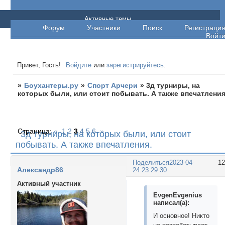
Боухантеры.ру
Активные темы
Форум
Участники
Поиск
Регистраци
Войт
Привет, Гость!
Войдите
или
зарегистрируйтесь
.
»
Боухантеры.ру
»
Спорт Арчери
»
3д турниры, на
которых были, или стоит побывать. А также впечатления
Страница:
«
1
2
3
4
5
6
»
3д турниры, на которых были, или стоит
побывать. А также впечатления.
Поделиться
2023-04-
1
Александр86
24 23:29:30
Активный участник
EvgenEvgenius
написал(а):
И основное! Никто