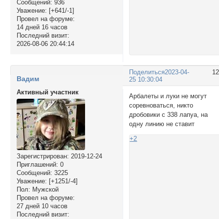
Сообщений:
936
Уважение:
[+641/-1]
Провел на форуме:
14 дней 16 часов
Последний визит:
2026-08-06 20:44:14
Поделиться
2023-04-
1
Вадим
25 10:30:04
Активный участник
Арбалеты и луки не могут
соревноваться, никто
дробовики с 338 лапуа, на
одну линию не ставит
+2
Зарегистрирован
: 2019-12-24
Приглашений:
0
Сообщений:
3225
Уважение:
[+1251/-4]
Пол:
Мужской
Провел на форуме:
27 дней 10 часов
Последний визит: