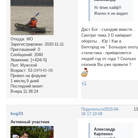
Ух блин кайф!!
Жалко я не видел.
Даст Бог - съездим вместе...
Смотрю тема 3 D набирает
Откуда:
МО
обороты... Юр ! Как в
Зарегистрирован
: 2020-11-11
Белгород на " Большую охоту
Приглашений:
0
статистика - прибавляется
Сообщений:
2040
людей год от года ? Сколько
Уважение:
[+424/-5]
сезонов Вы уже провели ?
Пол:
Мужской
Возраст:
53
[1973-01-15]
Провел на форуме:
1 месяц 9 дней
+1
Последний визит:
Вчера 11:38:24
Поделиться
2023-04-
1
kug31
26 17:19:08
Активный участник
Александр
Карпенко