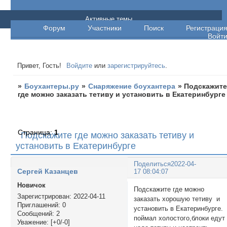
Боухантеры.ру
Активные темы
Форум
Участники
Поиск
Регистраци
Войт
Привет, Гость!
Войдите
или
зарегистрируйтесь
.
»
Боухантеры.ру
»
Снаряжение боухантера
»
Подскажит
где можно заказать тетиву и установить в Екатеринбурге
Страница:
1
Подскажите где можно заказать тетиву и
установить в Екатеринбурге
Поделиться
2022-04-
Сергей Казанцев
17 08:04:07
Новичок
Подскажите где можно
Зарегистрирован
: 2022-04-11
заказать хорошую тетиву и
Приглашений:
0
установить в Екатеринбурге.
Сообщений:
2
поймал холостого,блоки едут
Уважение:
[+0/-0]