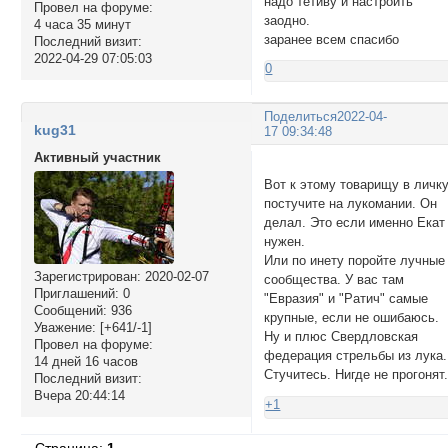
надо тетиву и настроить
Провел на форуме:
заодно.
4 часа 35 минут
заранее всем спасибо
Последний визит:
2022-04-29 07:05:03
0
Поделиться
2022-04-
kug31
17 09:34:48
Активный участник
Вот к этому товарищу в личк
постучите на лукомании. Он
делал. Это если именно Екат
нужен.
Или по инету поройте лучные
Зарегистрирован
: 2020-02-07
сообщества. У вас там
Приглашений:
0
"Евразия" и "Ратич" самые
Сообщений:
936
крупные, если не ошибаюсь.
Уважение:
[+641/-1]
Ну и плюс Свердловская
Провел на форуме:
федерация стрельбы из лука.
14 дней 16 часов
Стучитесь. Нигде не прогонят
Последний визит:
Вчера 20:44:14
+1