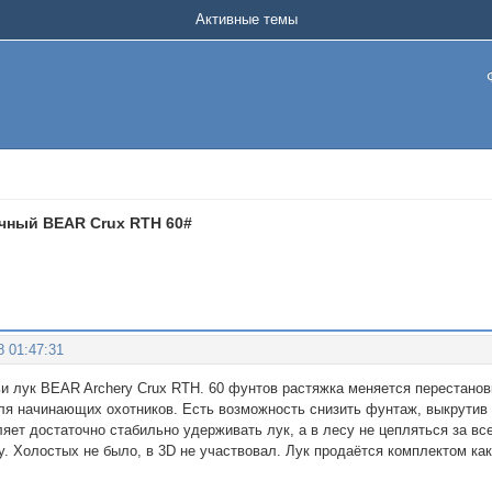
Активные темы
чный BEAR Crux RTH 60#
8 01:47:31
 лук BEAR Archery Crux RTH. 60 фунтов растяжка меняется перестановко
ля начинающих охотников. Есть возможность снизить фунтаж, выкрутив 
яет достаточно стабильно удерживать лук, а в лесу не цепляться за в
 Холостых не было, в 3D не участвовал. Лук продаётся комплектом как