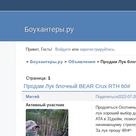
Боухантеры.ру
Привет, Гость!
Войдите
или
зарегистрируйтесь
.
»
Боухантеры.ру
»
Объявления
»
Продам Лук бло
Страница:
1
Продам Лук блочный BEAR Crux RTH 60#
Митяй
Поделиться
2022-07-2
Активный участник
Продоеться Охотничьи
лук хороший выбор д
ATA в 31дюйм, позвол
начинающему стрелку.
За лук прошу 48т₽⁹