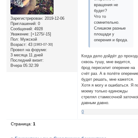
вращения не
будет?
Что то
Зарегистрирован
: 2019-12-06
сомнительно.
Приглашений:
0
Слишком разные
Сообщений:
4928
площади у
Уважение:
[+1275/-15]
Пол:
Мужской
оперения и брода.
Возраст:
43
[1983-07-30]
Провел на форуме:
3 месяца 11 дней
Когда дело дойдёт до проход
Последний визит:
сквозь тушу, мне видится,
Вчера 05:32:39
брод пересилит оперение на
счёт раз. А в полёте оперени
будет решать, мне кажется.
Хотя я могу и ошибаться. Я п
моему только единожды
стрелял стамесочной заточко
давным давно.
0
Страница:
1