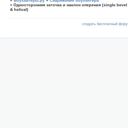
»
Боухантеры.ру
»
Снаряжение боухантера
»
Односторонняя заточка и наклон оперения (single bevel
& helical)
создать бесплатный фор