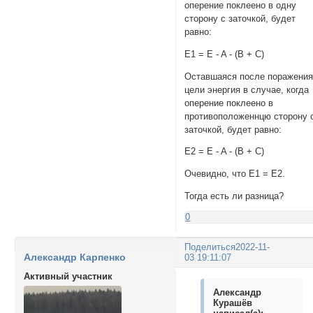
оперение поклеено в одну
сторону с заточкой, будет
равно:
E1 = E - A - (B + C)
Оставшаяся после поражени
цели энергия в случае, когда
оперение поклеено в
противоположеннцю сторону 
заточкой, будет равно:
E2 = E - A - (B + C)
Очевидно, что E1 = E2.
Тогда есть ли разница?
0
Поделиться
2022-11-
Александр Карпенко
03 19:11:07
Активный участник
Александр
Курашёв