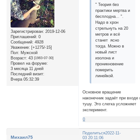
" Теория без
практики мертва и
бесплодна... ".
Надо в хрон
стрельнуть на 20
Зарегистрирован
: 2019-12-06
метров и всё
Приглашений:
0
станет ясно
Сообщений:
4928
тогда. Можно в
Уважение:
[+1275/-15]
новый лист
Пол:
Мужской
изолона и
Возраст:
43
[1983-07-30]
Провел на форуме:
проникновение
3 месяца 11 дней
померить
Последний визит:
линейкой.
Вчера 05:32:39
Основное вращение
наконечник задаёт при входе 
тушу. Это слегка усложняет
эксперимент.
0
Поделиться
2022-11-
Михаил75
03 20:11:06