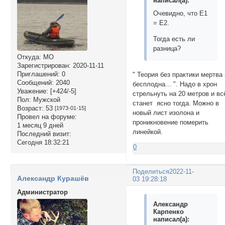
написал(а):
Очевидно, что E1
= E2.
Тогда есть ли
разница?
Откуда:
МО
Зарегистрирован
: 2020-11-11
Приглашений:
0
" Теория без практики мертва
Сообщений:
2040
бесплодна... ". Надо в хрон
Уважение:
[+424/-5]
стрельнуть на 20 метров и вс
Пол:
Мужской
станет ясно тогда. Можно в
Возраст:
53
[1973-01-15]
новый лист изолона и
Провел на форуме:
проникновение померить
1 месяц 9 дней
линейкой.
Последний визит:
Сегодня 18:32:21
0
Поделиться
2022-11-
Александр Курашёв
03 19:28:18
Администратор
Александр
Карпенко
написал(а):