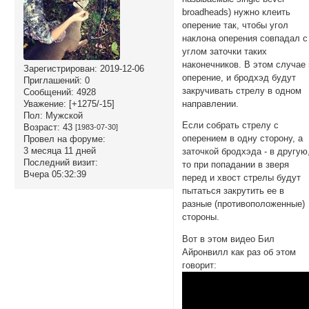
broadheads) нужно клеить
оперение так, чтобы угол
наклона оперения совпадал с
углом заточки таких
наконечников. В этом случае 
Зарегистрирован
: 2019-12-06
оперение, и бродхэд будут
Приглашений:
0
закручивать стрелу в одном
Сообщений:
4928
направлении.
Уважение:
[+1275/-15]
Пол:
Мужской
Если собрать стрелу с
Возраст:
43
[1983-07-30]
оперением в одну сторону, а
Провел на форуме:
3 месяца 11 дней
заточкой бродхэда - в другую
Последний визит:
то при попадании в зверя
Вчера 05:32:39
перед и хвост стрелы будут
пытаться закрутить ее в
разные (противоположенные)
стороны.
Вот в этом видео Бил
Айронвилл как раз об этом
говорит: