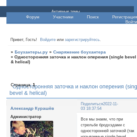
Боухантеры.ру
Активные темы
Форум
Участники
Поиск
Регистраци
Войт
Привет, Гость!
Войдите
или
зарегистрируйтесь
.
»
Боухантеры.ру
»
Снаряжение боухантера
»
Односторонняя заточка и наклон оперения (single bevel
& helical)
Страница:
1
Односторонняя заточка и наклон оперения (sing
bevel & helical)
Поделиться
2022-11-
Александр Курашёв
03 18:37:54
Администратор
Все мы знаем, что при
стрельбе бродхэдами с
односторонней заточкой (так
называемые single bevel