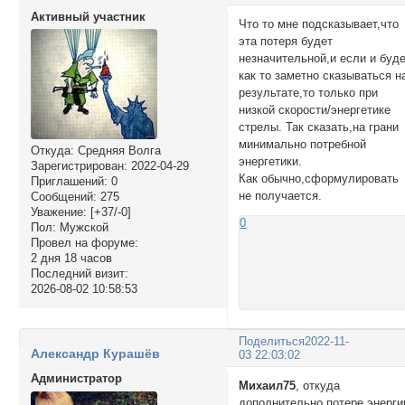
Активный участник
Что то мне подсказывает,что
эта потеря будет
незначительной,и если и буд
как то заметно сказываться н
результате,то только при
низкой скорости/энергетике
стрелы. Так сказать,на грани
минимально потребной
Откуда:
Средняя Волга
энергетики.
Зарегистрирован
: 2022-04-29
Как обычно,сформулировать
Приглашений:
0
не получается.
Сообщений:
275
Уважение:
[+37/-0]
0
Пол:
Мужской
Провел на форуме:
2 дня 18 часов
Последний визит:
2026-08-02 10:58:53
Поделиться
2022-11-
Александр Курашёв
03 22:03:02
Администратор
Михаил75
, откуда
дополнительно потере энерги