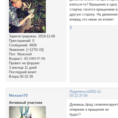
взяться-то? Вращение в одну
сторону гасится вращением в
другую сторону. На движение
вперед это никак не влияет.
0
Зарегистрирован
: 2019-12-06
Приглашений:
0
Сообщений:
4928
Уважение:
[+1275/-15]
Пол:
Мужской
Возраст:
43
[1983-07-30]
Провел на форуме:
3 месяца 11 дней
Последний визит:
Вчера 05:32:39
Поделиться
2022-11-
Михаил75
03 22:37:04
Активный участник
Думаешь,брод скомпенсируе
оперение и вращения не
будет?