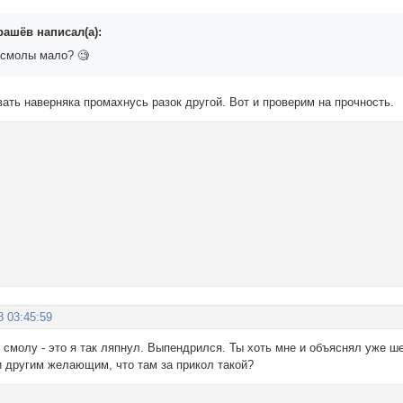
рашёв написал(а):
 смолы мало? 🧐
ать наверняка промахнусь разок другой. Вот и проверим на прочность.
8 03:45:59
о смолу - это я так ляпнул. Выпендрился. Ты хоть мне и объяснял уже ше
и другим желающим, что там за прикол такой?