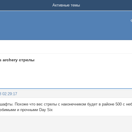
Активные темы
us archery стрелы
8 02:29:17
шафты. Похоже что вес стрелы с наконечником будет в районе 500 с не
юбимыми и прочными Day Six