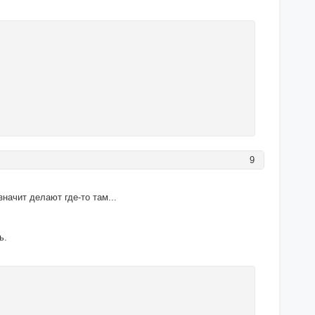
9
значит делают где-то там...
ь.