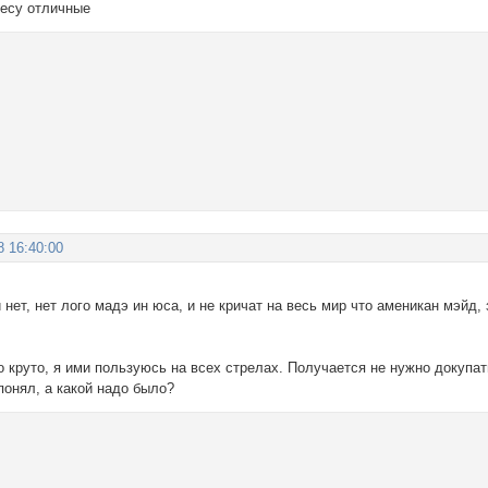
весу отличные
8 16:40:00
нет, нет лого мадэ ин юса, и не кричат на весь мир что аменикан мэйд, 
 круто, я ими пользуюсь на всех стрелах. Получается не нужно докупат
понял, а какой надо было?