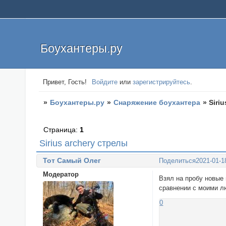
Боухантеры.ру
Привет, Гость!
Войдите
или
зарегистрируйтесь
.
»
Боухантеры.ру
»
Снаряжение боухантера
»
Siri
Страница:
1
Sirius archery стрелы
Тот Самый Олег
Поделиться
2021-01-1
Модератор
Взял на пробу новые 
сравнении с моими л
0