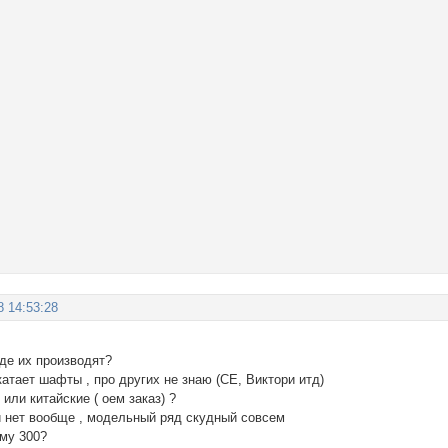
8 14:53:28
де их производят?
атает шафты , про других не знаю (СЕ, Виктори итд)
ли китайские ( оем заказ) ?
 нет вообще , модельный ряд скудный совсем
ему 300?