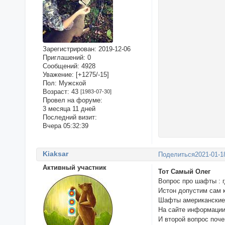
Зарегистрирован
: 2019-12-06
Приглашений:
0
Сообщений:
4928
Уважение:
[+1275/-15]
Пол:
Мужской
Возраст:
43
[1983-07-30]
Провел на форуме:
3 месяца 11 дней
Последний визит:
Вчера 05:32:39
Kiaksar
Поделиться
2021-01-1
Активный участник
Тот Самый Олег
Вопрос про шафты : г
Истон допустим сам к
Шафты американские и
На сайте информации
И второй вопрос поч