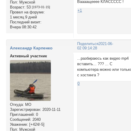
Ваааащееее КЛАССССС !
Пол:
Мужской
Возраст:
53
[1973-01-15]
+1
Провел на форуме:
1 месяц 9 дней
Последний визит:
Вчера 08:30:42
Поделиться
2021-06-
Александр Карпенко
02 09:14:28
Активный участник
...разбираюсь как видео mp4
вставить... ??? ... С
компьютера можно или тольк
с хостинга ?
0
Откуда:
МО
Зарегистрирован
: 2020-11-11
Приглашений:
0
Сообщений:
2040
Уважение:
[+424/-5]
Пол:
Мужской