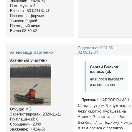
Уважение:
[+424/-5]
Пол:
Мужской
Возраст:
53
[1973-01-15]
Провел на форуме:
1 месяц 9 дней
Последний визит:
Вчера 08:30:42
Поделиться
2021-06-
Александр Карпенко
02 09:12:04
Активный участник
Сергей Волков
написал(а):
но и лоси выходят
и многое иное.
Прикинь ! НАПРОРОЧИЛ !
Сегодня утром бахнул кофею 
Откуда:
МО
лежу смотрю Курашёва на
Зарегистрирован
: 2020-11-11
Аляске. Звонит жена: "Бла-
Приглашений:
0
бла-бла ..." ... Подхожу к окну
Сообщений:
2040
А там лосиха с лосенком...
Уважение:
[+424/-5]