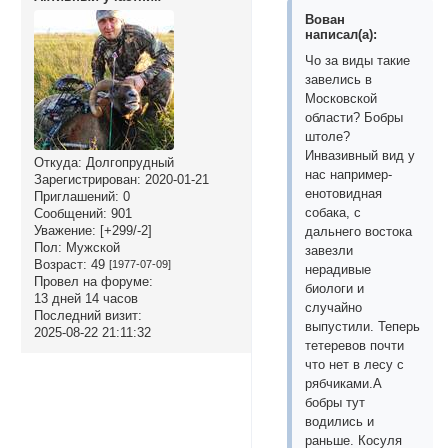
Вован
написал(а):
Чо за виды такие
завелись в
Московской
области? Бобры
штоле?
Инвазивный вид у
Откуда:
Долгопрудный
нас например-
Зарегистрирован
: 2020-01-21
енотовидная
Приглашений:
0
собака, с
Сообщений:
901
Уважение:
[+299/-2]
дальнего востока
Пол:
Мужской
завезли
Возраст:
49
[1977-07-09]
нерадивые
Провел на форуме:
биологи и
13 дней 14 часов
случайно
Последний визит:
выпустили. Теперь
2025-08-22 21:11:32
тетеревов почти
что нет в лесу с
рябчиками.А
бобры тут
водились и
раньше. Косуля