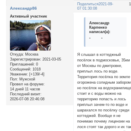
Поделиться
2021-09-
Александр86
07 01:30:08
Активный участник
Александр
Карпенко
написал(а):
"
"
Откуда:
Москва
Я слышал в коттеджный
Зарегистрирован
: 2021-03-05
посёлок в подмосковье, 35км
Приглашений:
0
от Москвы по дмитровке,
Сообщений:
1018
приплыл лось по воде.
Уважение:
[+139/-4]
Территория посёлка по земле
Пол:
Мужской
огорожена солидным забором
Провел на форуме:
но посёлок на водохранилищ
14 дней 11 часов
стоит и с воды можно на
Последний визит:
2026-07-08 20:46:08
территорию попасть и лось
приплыл зачем-то по воде и
шарахался по посёлку среди
коттеджей. Вообще я не
понимаю почему лицензии на
лося стоят так дорого и их та