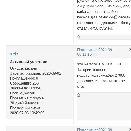
рублей, в СПХ 3450. Сейчас 5
лицензий : лось, изюбрь, два
кабана в разные районы,
косуля для отмазки)))) сегодн
ещё лося предложили - брату
отдал, 4750 рублей.
0
Поделиться
2021-09-
sitis
08 11:15:44
Активный участник
это не токо в МСКВ .... в
Откуда:
казань
Татарии тоже не
Зарегистрирован
: 2020-09-02
подступишься-кабан 27000
Приглашений:
0
,про лося и спрашивать не
Сообщений:
258
стал
Уважение:
[+48/-0]
Пол:
Мужской
0
Провел на форуме:
20 дней 9 часов
Последний визит:
2026-07-06 10:49:09
Поделиться
2021-09-