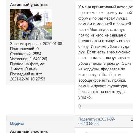
Активный участник
У меня примитивный чехол,эт
просто мешок прямоугольной
формы по размерам лука с
ремнем и молнией в верхней
части.Можно достать лук
прямо из него не снимая с
плеча потом откинуть его за
Зарегистрирован
: 2020-01-08
спину. И так же убрать туда
Приглашений:
0
лук. Если есть время-можно
Сообщений:
2554
снять с плеча, вынуть лук и
Уважение:
[+649/-26]
убрать чехол в рюкзак. Сшит
Провел на форуме:
1 месяц 0 дней
из кордуры, продается по
Последний визит:
интернету в Tkanix, там
2021-12-30 10:27:53
вообще фсе есть, пряжки,
ремни и прочая фурнитура,
присылают по почте куда
угодно.
0
Поделиться
2021-09-
Вадим
08 10:58:58
Активный участник