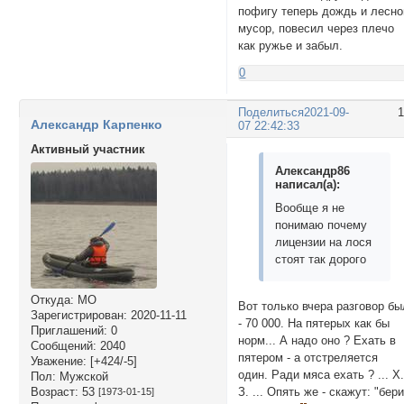
пофигу теперь дождь и лесно
мусор, повесил через плечо
как ружье и забыл.
0
Поделиться
2021-09-
Александр Карпенко
07 22:42:33
Активный участник
Александр86
написал(а):
Вообще я не
понимаю почему
лицензии на лося
стоят так дорого
Откуда:
МО
Вот только вчера разговор бы
Зарегистрирован
: 2020-11-11
- 70 000. На пятерых как бы
Приглашений:
0
норм... А надо оно ? Ехать в
Сообщений:
2040
пятером - а отстреляется
Уважение:
[+424/-5]
один. Ради мяса ехать ? ... Х
Пол:
Мужской
Возраст:
53
З. ... Опять же - скажут: "бер
[1973-01-15]