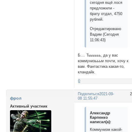
сегодня ещё лося
предложили -
брату отдал, 4750
рублей.
Отредактировано
Вадим (Сегодня
11:06:43)
Б.... Тьььььь, да у вас
коммунизьььм почти, хочу к
вам. Фантастика какая-то,
кландайк.
0
Поделиться
2021-09-
фрол
08 11:55:47
Активный участник
Александр
Карпенко
написал(а):
Коммунизм какой-