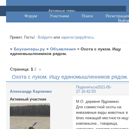
Боухантеры.ру
Активные темы
Форум
Участники
Поиск
Регистраци
Войт
Привет, Гость!
Войдите
или
зарегистрируйтесь
.
»
Боухантеры.ру
»
Объявления
»
Охота с луком. Ищу
единомышленников рядом.
Страница:
1
2
»
Охота с луком. Ищу единомышленников рядом.
Поделиться
2021-05-
Александр Карпенко
27 16:42:03
Активный участник
М.О. деревня Ядромино.
Для совместной охоты на
инвазивные виды животных в
близ лежащей местности ищу
компаньона , товарища,
соратника, единомышленника