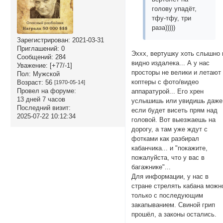
голову упадёт,
тфу-тфу, три
раза)))))
Зарегистрирован
: 2021-03-31
Приглашений:
0
Эххх, вертушку хоть слышно 
Сообщений:
284
видно издалека... А у нас
Уважение:
[+77/-1]
просторы не велики и летают
Пол:
Мужской
коптеры с фото/видео
Возраст:
56
[1970-05-14]
Провел на форуме:
аппаратурой... Его хрен
13 дней 7 часов
услышишь или увидишь даже
Последний визит:
если будет висеть прям над
2025-07-22 10:12:34
головой. Вот выезжаешь на
дорогу, а там уже ждут с
фотками как разбирал
кабанчика... и "покажите,
пожалуйста, что у вас в
багажнике"...
Для информации, у нас в
стране стрелять кабана можн
только с последующим
закапыванием. Свиной грип
прошёл, а законы остались.