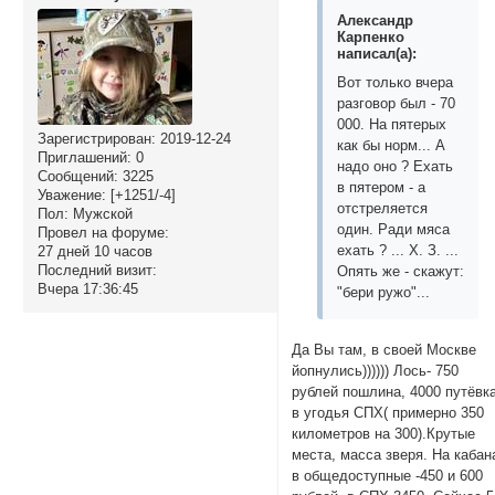
Александр
Карпенко
написал(а):
Вот только вчера
разговор был - 70
000. На пятерых
Зарегистрирован
: 2019-12-24
как бы норм... А
Приглашений:
0
надо оно ? Ехать
Сообщений:
3225
в пятером - а
Уважение:
[+1251/-4]
отстреляется
Пол:
Мужской
один. Ради мяса
Провел на форуме:
ехать ? ... Х. З. ...
27 дней 10 часов
Последний визит:
Опять же - скажут:
Вчера 17:36:45
"бери ружо"...
Да Вы там, в своей Москве
йопнулись)))))) Лось- 750
рублей пошлина, 4000 путёвк
в угодья СПХ( примерно 350
километров на 300).Крутые
места, масса зверя. На кабан
в общедоступные -450 и 600