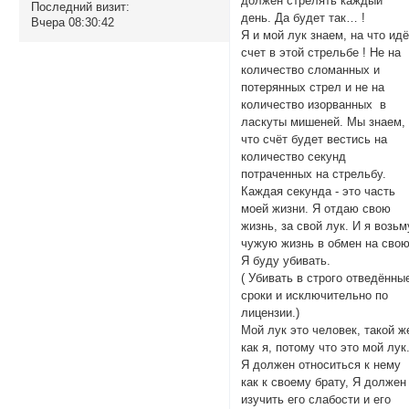
должен стрелять каждый
Последний визит:
день. Да будет так… !
Вчера 08:30:42
Я и мой лук знаем, на что ид
счет в этой стрельбе ! Не на
количество сломанных и
потерянных стрел и не на
количество изорванных в
ласкуты мишеней. Мы знаем,
что счёт будет вестись на
количество секунд
потраченных на стрельбу.
Каждая секунда - это часть
моей жизни. Я отдаю свою
жизнь, за свой лук. И я возьм
чужую жизнь в обмен на свою
Я буду убивать.
( Убивать в строго отведённы
сроки и исключительно по
лицензии.)
Мой лук это человек, такой ж
как я, потому что это мой лук
Я должен относиться к нему
как к своему брату, Я должен
изучить его слабости и его