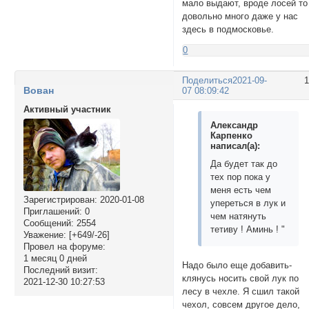
мало выдают, вроде лосей то
довольно много даже у нас
здесь в подмосковье.
0
Поделиться
2021-09-
Вован
07 08:09:42
Активный участник
Александр
Карпенко
написал(а):
Да будет так до
тех пор пока у
меня есть чем
Зарегистрирован
: 2020-01-08
упереться в лук и
Приглашений:
0
чем натянуть
Сообщений:
2554
тетиву ! Аминь ! "
Уважение:
[+649/-26]
Провел на форуме:
1 месяц 0 дней
Надо было еще добавить-
Последний визит:
клянусь носить свой лук по
2021-12-30 10:27:53
лесу в чехле. Я сшил такой
чехол, совсем другое дело,