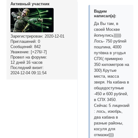
Активный участник
Вадим
написал(а):
Да Вы там, в
своей Москве
йопнулись))))))
Зарегистрирован
: 2020-12-01
Лось- 750 рублей
Приглашений:
0
Сообщений:
842
пошлина, 4000
Уважение:
[+276/-7]
путёвка в угодья
Провел на форуме:
СПХ( примерно
12 дней 16 часов
350 километров на
Последний визит:
300).Крутые
2024-12-04 09:11:54
места, масса
зверя. На кабана в
общедоступные
-450 и 600 рублей,
в СПХ 3450.
Сейчас 5 лицензий
: лось, изюбрь,
два кабана в
разные районы,
косуля для
отмазки))))