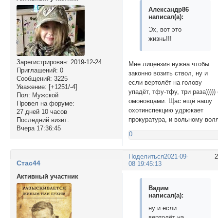
Александр86
написал(а):
Эх, вот это
жизнь!!!
Зарегистрирован
: 2019-12-24
Мне лицензия нужна чтобы
Приглашений:
0
законно возить ствол, ну и
Сообщений:
3225
если вертолёт на голову
Уважение:
[+1251/-4]
упадёт, тфу-тфу, три раза)))))
Пол:
Мужской
омоновцами. Щас ещё нашу
Провел на форуме:
охотинспекцию удрюкает
27 дней 10 часов
прокуратура, и вольному воля
Последний визит:
Вчера 17:36:45
0
Поделиться
2021-09-
Стас44
08 19:45:13
Активный участник
Вадим
написал(а):
ну и если
вертолёт на