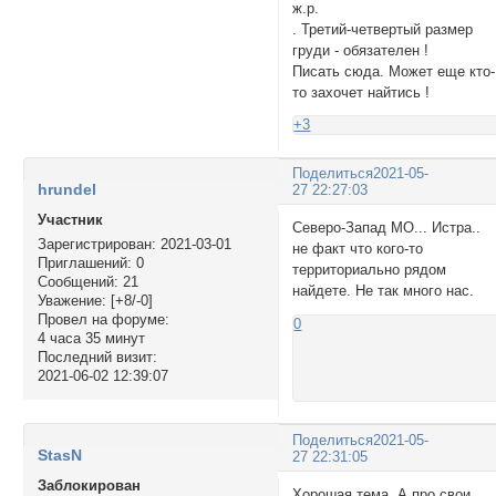
ж.р.
. Третий-четвертый размер
груди - обязателен !
Писать сюда. Может еще кто-
то захочет найтись !
+3
Поделиться
2021-05-
hrundel
27 22:27:03
Участник
Северо-Запад МО... Истра..
Зарегистрирован
: 2021-03-01
не факт что кого-то
Приглашений:
0
территориально рядом
Сообщений:
21
найдете. Не так много нас.
Уважение:
[+8/-0]
Провел на форуме:
0
4 часа 35 минут
Последний визит:
2021-06-02 12:39:07
Поделиться
2021-05-
StasN
27 22:31:05
Заблокирован
Хорошая тема. А про свои