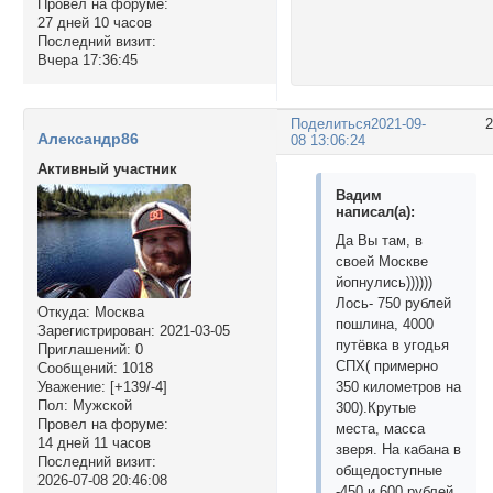
Провел на форуме:
27 дней 10 часов
Последний визит:
Вчера 17:36:45
Поделиться
2021-09-
Александр86
08 13:06:24
Активный участник
Вадим
написал(а):
Да Вы там, в
своей Москве
йопнулись))))))
Лось- 750 рублей
Откуда:
Москва
пошлина, 4000
Зарегистрирован
: 2021-03-05
путёвка в угодья
Приглашений:
0
СПХ( примерно
Сообщений:
1018
350 километров на
Уважение:
[+139/-4]
Пол:
Мужской
300).Крутые
Провел на форуме:
места, масса
14 дней 11 часов
зверя. На кабана в
Последний визит:
общедоступные
2026-07-08 20:46:08
-450 и 600 рублей,