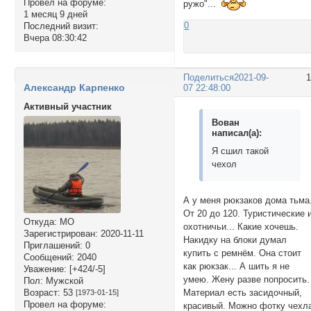
Провел на форуме:
ружо"...
1 месяц 9 дней
0
Последний визит:
Вчера 08:30:42
Поделиться
2021-09-
Александр Карпенко
07 22:48:00
Активный участник
Вован
написал(а):
Я сшил такой
чехол
А у меня рюкзаков дома тьма
От 20 до 120. Туристические 
Откуда:
МО
охотничьи... Какие хочешь.
Зарегистрирован
: 2020-11-11
Накидку на блоки думал
Приглашений:
0
купить с ремнём. Она стоит
Сообщений:
2040
как рюкзак... А шить я не
Уважение:
[+424/-5]
умею. Жену разве попросить.
Пол:
Мужской
Возраст:
53
Материал есть засидочный,
[1973-01-15]
Провел на форуме:
красивый. Можно фотку чехл