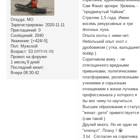
Сам Фанат арчери. Уровень -
"продвинутый Чайник".
Стреляю 1,5 года. Имею
Откуда:
МО
восемь рекурсивных и три
Зарегистрирован
: 2020-11-11
блочных лука.
Приглашений:
0
Опыта охоты с ними нет.
Сообщений:
2040
Уважение:
[+424/-5]
Небольшой опыт охот с
Пол:
Мужской
дробовиком ( утка, вальдшнеп
Возраст:
53
[1973-01-15]
бобёр ).
Провел на форуме:
Соратником вижу - не
1 месяц 9 дней
отягощенного вредными
Последний визит:
привычками, политическими
Вчера 08:30:42
платформами, религиозными
учениями и серьезным
отношением к жизни лучника
профессионала у которого я
бы мог чему-то научиться.
Высшее образование и стату
"женат- дети" приветствуется
(сам такой ).
Друзей много. Но не один не
"клюнул". Плачу ! 😭
З.Ы. Согласен на соратника