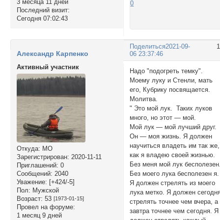
3 месяца 11 дней
0
Последний визит:
Сегодня 07:02:43
Поделиться
2021-09-
Александр Карпенко
06 23:37:46
Активный участник
Надо "подогреть темку".
Моему луку и Стенли, мать
его, Кубрику посвящается.
Молитва.
" Это мой лук. Таких луков
много, но этот — мой.
Мой лук — мой лучший друг.
Он — моя жизнь. Я должен
научиться владеть им так же,
Откуда:
МО
как я владею своей жизнью.
Зарегистрирован
: 2020-11-11
Без меня мой лук бесполезен
Приглашений:
0
Без моего лука бесполезен я.
Сообщений:
2040
Уважение:
[+424/-5]
Я должен стрелять из моего
Пол:
Мужской
лука метко. Я должен сегодн
Возраст:
53
[1973-01-15]
стрелять точнее чем вчера, а
Провел на форуме:
завтра точнее чем сегодня. Я
1 месяц 9 дней