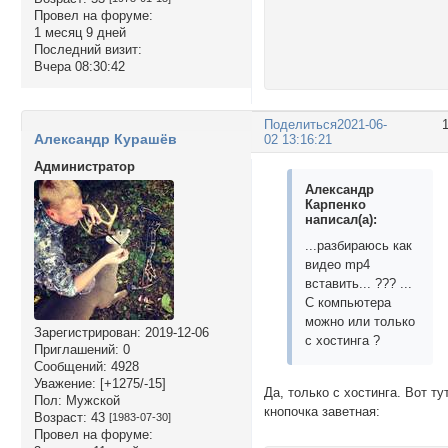
Провел на форуме:
1 месяц 9 дней
Последний визит:
Вчера 08:30:42
Поделиться
2021-06-
Александр Курашёв
02 13:16:21
Администратор
Александр
Карпенко
написал(а):
...разбираюсь как
видео mp4
вставить... ??? ...
С компьютера
можно или только
Зарегистрирован
: 2019-12-06
с хостинга ?
Приглашений:
0
Сообщений:
4928
Уважение:
[+1275/-15]
Да, только с хостинга. Вот ту
Пол:
Мужской
кнопочка заветная:
Возраст:
43
[1983-07-30]
Провел на форуме: