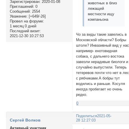
Зарегистрирован
: 2020-01-08
животных в близ
Приглашений:
0
лежащей
Сообщений:
2554
местности ищу
Уважение:
[+649/-26]
компаньона
Провел на форуме:
1 месяц 0 дней
Последний визит:
Чо за виды такие завелись в
2021-12-30 10:27:53
Московской области? Бобры
штоле? Инвазивный вид у на
например- енотовидная
собака, с дальнего востока
завезли нерадивые биологи и
случайно выпустили. Теперь
тетеревов почти что нет в ле
с рябчиками.А бобры тут
водились и раньше. Косуля
иногда пробегает но очень
редко.
0
Поделиться
2021-05-
Сергей Волков
28 12:27:03
Активный участник