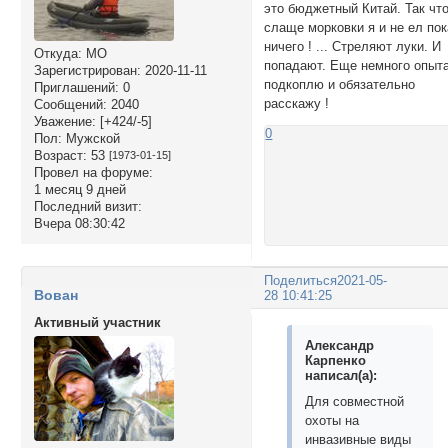
это бюджетный Китай. Так чт
слаще морковки я и не ел пок
ничего ! ... Стреляют луки. И
Откуда:
МО
попадают. Еще немного опыт
Зарегистрирован
: 2020-11-11
подкоплю и обязательно
Приглашений:
0
расскажу !
Сообщений:
2040
Уважение:
[+424/-5]
0
Пол:
Мужской
Возраст:
53
[1973-01-15]
Провел на форуме:
1 месяц 9 дней
Последний визит:
Вчера 08:30:42
Поделиться
2021-05-
Вован
28 10:41:25
Активный участник
Александр
Карпенко
написал(а):
Для совместной
охоты на
инвазивные виды