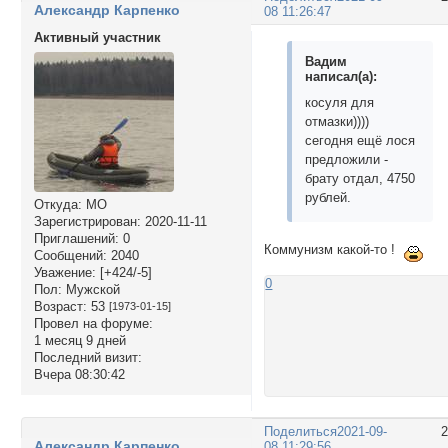
Александр Карпенко
08 11:26:47
Активный участник
Вадим
написал(а):
косуля для
отмазки))))
сегодня ещё лося
предложили -
брату отдал, 4750
рублей.
Откуда:
МО
Зарегистрирован
: 2020-11-11
Приглашений:
0
Коммунизм какой-то !
Сообщений:
2040
Уважение:
[+424/-5]
0
Пол:
Мужской
Возраст:
53
[1973-01-15]
Провел на форуме:
1 месяц 9 дней
Последний визит:
Вчера 08:30:42
Поделиться
2021-09-
Александр Карпенко
08 11:29:56