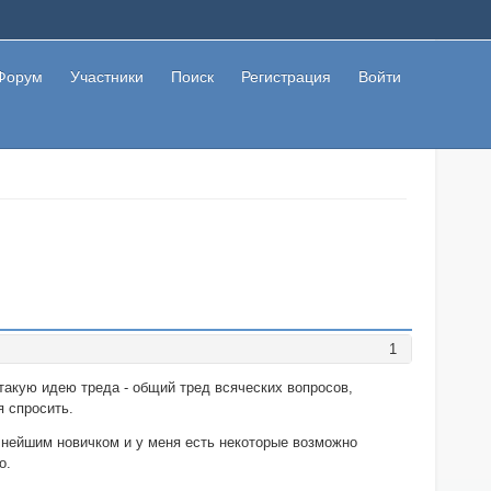
Форум
Участники
Поиск
Регистрация
Войти
1
такую идею треда - общий тред всяческих вопросов,
я спросить.
лнейшим новичком и у меня есть некоторые возможно
о.