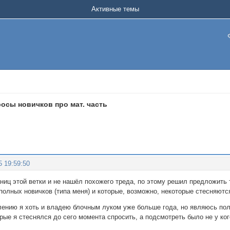
Активные темы
осы новичков про мат. часть
5 19:59:50
ниц этой ветки и не нашёл похожего треда, по этому решил предложить 
полных новичков (типа меня) и которые, возможно, некоторые стесняютс
алению я хоть и владею блочным луком уже больше года, но являюсь по
рые я стеснялся до сего момента спросить, а подсмотреть было не у ког