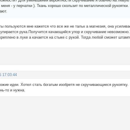
ложности? Для уменьшения вероятности скручивание я обычно на левую
 меня - у перчатки ). Ткань хорошо скользит по металлической рукоятк
ают.
ты пользуются мне кажется что все же не тальк а магнезия, она усилив
 упирается рука.Получится качающийся упор и скручивание невозможно.
креплено в луке а качается на стыке с рукой. Тогда любой сможет шта
6 17:03:44
ожие идеи. Хотел стать богатым изобретя не скручивающиеся рукоятку. 
нь-то и нужна.