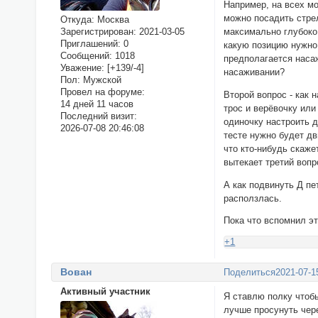
Например, на всех мо
можно посадить стрел
Откуда:
Москва
Зарегистрирован
: 2021-03-05
максимально глубоко 
Приглашений:
0
какую позицию нужно
Сообщений:
1018
предполагается насаж
Уважение:
[+139/-4]
насаживании?
Пол:
Мужской
Провел на форуме:
Второй вопрос - как
14 дней 11 часов
трос и верёвочку или
Последний визит:
одиночку настроить д
2026-07-08 20:46:08
тесте нужно будет дв
что кто-нибудь скаже
вытекает третий вопр
А как подвинуть Д пе
расползлась.
Пока что вспомнил э
+1
Вован
Поделиться
2021-07-1
Активный участник
Я ставлю полку чтобы
лучше просунуть чере