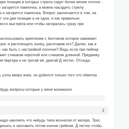
две позиции в которых стрела сидит более менее плотно -
е загорится лампочка, а можно насадить стрелу
а и загорится лампочка. Вопрос заключается в том, на
эти две позиции а не одна, и как правильно
цессе выстрела или чтобы загоралась сразу при
 использовать крепление с болтиком которое зажимает
трос и расплющить конец, расплавив его? Далее, как в
- как быть с настройкой полочки? Ведь если при пейпер
станет слишком короткой или слишком длинной. Предвижу
ия бергера и не трогай её, двигай Д петлю. Отсюда
 узлы вверх вниз, но добился только того что обмотка
будь вопросы которые у меня возникали.
2
надо наклеить что нибудь типа мохнатки от велкро. Трос
брезать и заплавить потом кончик грибком. Д петлю чтобы