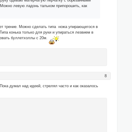
 руку одеваю матерчатую перчатку с обрезанными
и. Можно левую ладонь тальком припорошить, как
ает трение. Можно сделать типа ножа упирающегося в
Типа конька только для руки и упираться лезвием в
мповать буллетхоллы с 20м.
8
Пока думал над идеей, стрелял часто и как оказалось