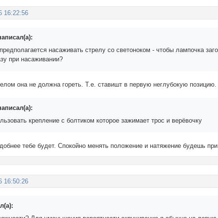
6 16:22:56
аписал(а):
 предполагается насаживать стрелу со светоноком - чтобы лампочка заг
азу при насаживании?
елом она не должна гореть. Т.е. ставишт в первую неглубокую позицию.
аписал(а):
льзовать крепление с болтиком которое зажимает трос и верёвочку
добнее тебе будет. Спокойно менять положение и натяжение будешь при
6 16:50:26
л(а):