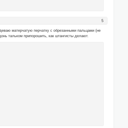
5
одеваю матерчатую перчатку с обрезанными пальцами (не
донь тальком припорошить, как штангисты делают.