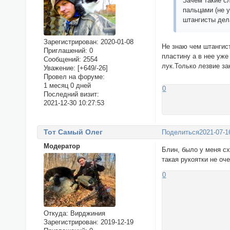
Зачем такие с
пальцами (не у
штангисты дел
Зарегистрирован
: 2020-01-08
Не знаю чем штангис
Приглашений:
0
пластину а в нее уже
Сообщений:
2554
лук.Только лезвие за
Уважение:
[+649/-26]
Провел на форуме:
1 месяц 0 дней
0
Последний визит:
2021-12-30 10:27:53
Тот Самый Олег
Поделиться
2021-07-1
Модератор
Блин, было у меня сх
такая рукоятки не оче
0
Откуда:
Вирджиния
Зарегистрирован
: 2019-12-19