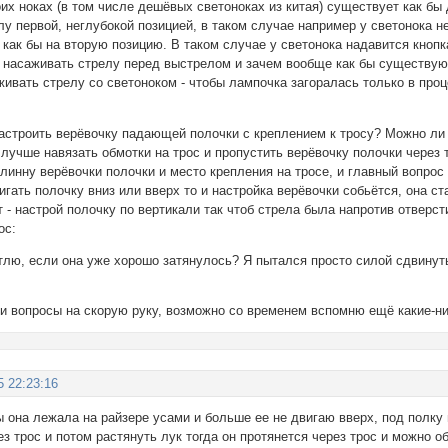
их ноках (в том числе дешёвых светоноках из китая) существует как бы 
у первой, неглубокой позицией, в таком случае например у светонока н
как бы на вторую позицию. В таком случае у светонока надавится кнопк
 насаживать стрелу перед выстрелом и зачем вообще как бы существуют 
ивать стрелу со светоноком - чтобы лампочка загоралась только в про
 настроить верёвочку падающей полочки с креплением к тросу? Можно ли
 лучше навязать обмотки на трос и пропустить верёвочку полочки через 
линну верёвочки полочки и место крепления на тросе, и главный вопрос 
игать полочку вниз или вверх то и настройка верёвочки собьётся, она 
т - настрой полочку по вертикали так чтоб стрела была напротив отверст
ос:
тлю, если она уже хорошо затянулось? Я пытался просто силой сдвинуть
ти вопросы на скорую руку, возможно со временем вспомню ещё какие-ни
5 22:23:16
 она лежала на райзере усами и больше ее не двигаю вверх, под полку 
з трос и потом растянуть лук тогда он протянется через трос и можно о