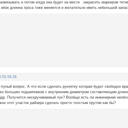
азвязывать и потом когда она будет на месте закрасить маркером тетив
 вбок длинна троса тоже меняется и желательно иметь небольшой запас
6 01:54:26
лупый вопрос. А что если сделать рукоятку которая будет свободно вра
ько больших подшипников с внутренним диаметром составляющим длинну
индр. Получится нескручиваемый лук? Вообще есть ли инженерная необхо
жно этот участок райзера сделать просто толстым прутом как бы?