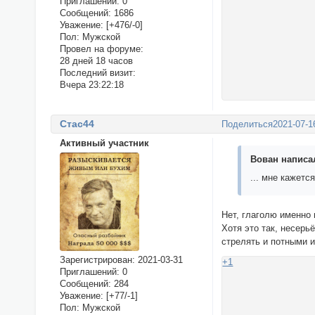
Приглашений:
0
Сообщений:
1686
Уважение:
[+476/-0]
Пол:
Мужской
Провел на форуме:
28 дней 18 часов
Последний визит:
Вчера 23:22:18
Стас44
Поделиться
2021-07-1
Активный участник
Вован написал
... мне кажетс
Нет, глаголю именно 
Хотя это так, несерь
стрелять и потными 
Зарегистрирован
: 2021-03-31
+1
Приглашений:
0
Сообщений:
284
Уважение:
[+77/-1]
Пол:
Мужской