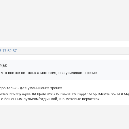
6 17:52:57
(а):
я что все же не тальк а магнезия, она усиливает трение.
про тальк - для уменьшения трения.
ёзные инсинуации, на практике это нафиг не надо - спортсмены если и ск
и с бешенным пульсом/отдышкой, и в меховых перчатках...