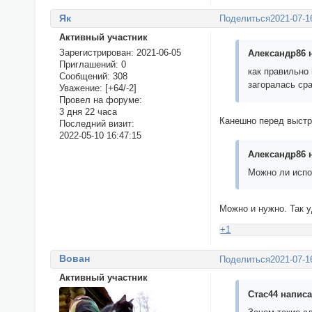
Як
Поделиться
2021-07-1
Активный участник
Зарегистрирован
: 2021-06-05
Александр86 н
Приглашений:
0
как правильно
Сообщений:
308
загоралась ср
Уважение:
[+64/-2]
Провел на форуме:
3 дня 22 часа
Канешно перед выстр
Последний визит:
2022-05-10 16:47:15
Александр86 н
Можно ли испо
Можно и нужно. Так у
+1
Вован
Поделиться
2021-07-1
Активный участник
Стас44 написа