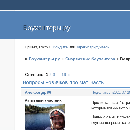
Боухантеры.ру
Привет, Гость!
Войдите
или
зарегистрируйтесь
.
»
Боухантеры.ру
»
Снаряжение боухантера
»
Вопр
Страница:
1
2
3
…
19
»
Вопросы новичков про мат. часть
Александр86
Поделиться
2021-07-1
Активный участник
Пролистал все 7 стра
которые возникают у 
Начну с себя, к сож
глупые вопросы, кото