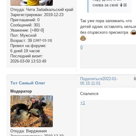
снова за своё 🤷🏼
Откуда:
Чита Забайкальский край
Зарегистрирован
: 2019-12-23
Приглашений:
0
Так уже пора запомнить что
Сообщений:
301
детей одних оставлять нельз
Уважение:
[+80/-0]
без отцовского присмотра
Пол:
Мужской
Возраст:
39
[1987-03-19]
Провел на форуме:
0
6 дней 19 часов
Последний визит:
2026-03-09 13:53:49
Поделиться
2022-01-
Тот Самый Олег
05 15:11:01
Модератор
Спалился
+1
Откуда:
Вирджиния