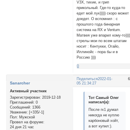
V3X, тихие, и грип
прикольный. Где-то куда-то
едет мой лук))))) скоро может
доедет. О вспомнил : с
прошлого года бинарная
система на RX и Ventum.
Матвея уже впарил кому-то)))
стрелы мои по всем штатам
носит : Кентукки, Огайо,
Иллинойс - пора бы и в
Россию ))))
0
Поделиться
2022-01-
Sanarcher
05 21:34:27
Активный участник
Зарегистрирован
: 2019-12-18
Тот Самый Олег
написал(а):
Приглашений:
0
Сообщений:
1366
После rx1 думал
Уважение:
[+335/-1]
никогда не куплю
Пол:
Мужской
карбоновый хойт,
Провел на форуме:
а вот купил:).
24 дня 21 час