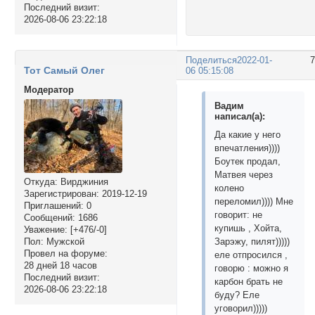
Последний визит:
2026-08-06 23:22:18
Поделиться
2022-01-
Тот Самый Олег
06 05:15:08
Модератор
Вадим
написал(а):
Да какие у него
впечатления))))
Боутек продал,
Матвея через
Откуда:
Вирджиния
колено
Зарегистрирован
: 2019-12-19
переломил)))) Мне
Приглашений:
0
говорит: не
Сообщений:
1686
купишь , Хойта,
Уважение:
[+476/-0]
Пол:
Мужской
Зарэжу, пилят)))))
Провел на форуме:
еле отпросился ,
28 дней 18 часов
говорю : можно я
Последний визит:
карбон брать не
2026-08-06 23:22:18
буду? Еле
уговорил)))))