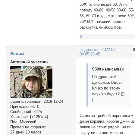
60#, то оно везде 60. А по
поводу 40-80: 40-50,50-60, 55-
65, 60-70 и тд , это плечи 50#
55#,60# , нижний предел
раскрутка лимбболтов.
0
Поделиться
2022-02-
Вадим
04 05:26:45
Активный участник
S300 написал(а):
Поздравляю!
Дегоржаж Вдовы
Клико по этому
случаю будет? )))
🍾
Зарегистрирован
: 2019-12-24
Приглашений:
0
Сообщений:
3225
Самогон тройной перегонки +
Уважение:
[+1251/-4]
джин корзина, короче джин из
Пол:
Мужской
лавки не стоит рядом, ни по
Провел на форуме:
27 дней 10 часов
вкусу ни по цвету ни по