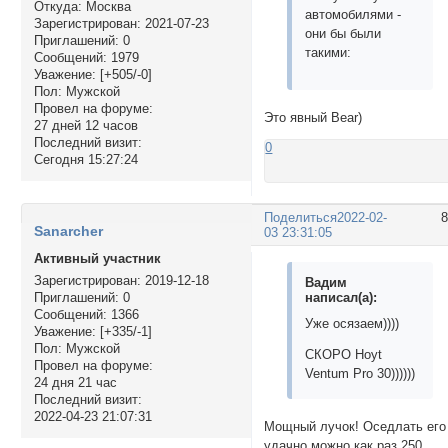
Откуда:
Москва
автомобилями -
Зарегистрирован
: 2021-07-23
они бы были
Приглашений:
0
такими:
Сообщений:
1979
Уважение:
[+505/-0]
Пол:
Мужской
Провел на форуме:
Это явный Bear)
27 дней 12 часов
Последний визит:
0
Сегодня 15:27:24
Поделиться
2022-02-
Sanarcher
03 23:31:05
Активный участник
Зарегистрирован
: 2019-12-18
Вадим
написал(а):
Приглашений:
0
Сообщений:
1366
Уже осязаем))))
Уважение:
[+335/-1]
Пол:
Мужской
СКОРО Hoyt
Провел на форуме:
Ventum Pro 30))))))
24 дня 21 час
Последний визит:
2022-04-23 21:07:31
Мощный лучок! Оседлать его
удачно можно как раз 250