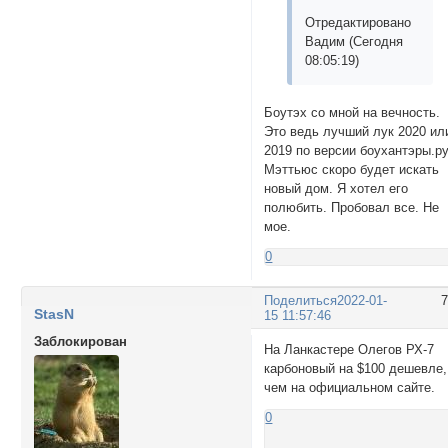
Отредактировано
Вадим (Сегодня
08:05:19)
Боутэх со мной на вечность.
Это ведь лучший лук 2020 ил
2019 по версии боухантэры.р
Мэттьюс скоро будет искать
новый дом. Я хотел его
полюбить. Пробовал все. Не
мое.
0
Поделиться
2022-01-
StasN
15 11:57:46
Заблокирован
На Ланкастере Олегов РХ-7
карбоновый на $100 дешевле,
чем на официальном сайте.
0