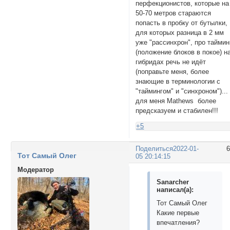
перфекционистов, которые на
50-70 метров стараются
попасть в пробку от бутылки,
для которых разница в 2 мм
уже "рассинхрон", про таймин
(положение блоков в покое) н
гибридах речь не идёт
(поправьте меня, более
знающие в терминологии с
"таймингом" и "синхроном")...
для меня Mathews более
предсказуем и стабилен!!!
+5
Поделиться
2022-01-
Тот Самый Олег
05 20:14:15
Модератор
Sanarcher
написал(а):
Тот Самый Олег
Какие первые
впечатления?