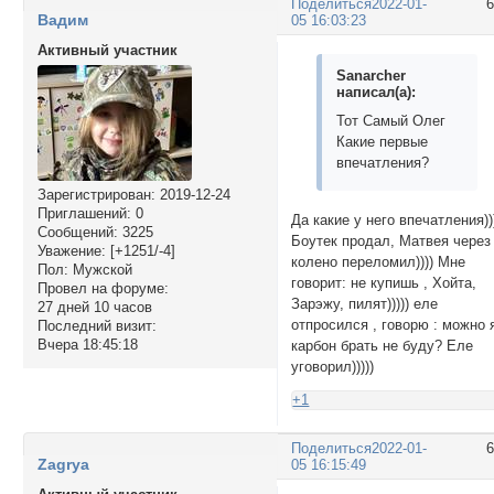
Поделиться
2022-01-
Вадим
05 16:03:23
Активный участник
Sanarcher
написал(а):
Тот Самый Олег
Какие первые
впечатления?
Зарегистрирован
: 2019-12-24
Приглашений:
0
Да какие у него впечатления))
Сообщений:
3225
Боутек продал, Матвея через
Уважение:
[+1251/-4]
колено переломил)))) Мне
Пол:
Мужской
говорит: не купишь , Хойта,
Провел на форуме:
Зарэжу, пилят))))) еле
27 дней 10 часов
отпросился , говорю : можно 
Последний визит:
Вчера 18:45:18
карбон брать не буду? Еле
уговорил)))))
+1
Поделиться
2022-01-
Zagrya
05 16:15:49