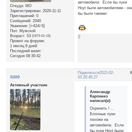
автомобили. Если бы луки
Откуда:
МО
Hoyt были автомобилями - он
Зарегистрирован
: 2020-11-11
бы были такими:
Приглашений:
0
Сообщений:
2040
Уважение:
[+424/-5]
Пол:
Мужской
Возраст:
53
[1973-01-15]
0
Провел на форуме:
1 месяц 9 дней
Последний визит:
Сегодня 08:30:42
Поделиться
2022-02-
S300
03 20:45:27
Активный участник
Александр
Карпенко
написал(а):
Охренеть ! ...
Блочные луки
похожи на
автомобили. Если
бы луки Hoyt были