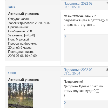
Поделиться
2022-02-
sitis
03 18:05:50
Активный участник
когда умеешь ждать и
Откуда:
казань
радоваться (как в детстве))- т
Зарегистрирован
: 2020-09-02
старость отступает ..
Приглашений:
0
)!
Сообщений:
258
Уважение:
[+48/-0]
0
Пол:
Мужской
Провел на форуме:
20 дней 9 часов
Последний визит:
2026-07-06 10:49:09
Поделиться
2022-02-
S300
03 18:25:34
Активный участник
Поздравляю!
Дегоржаж Вдовы Клико по
этому случаю будет? )))
🍾
0