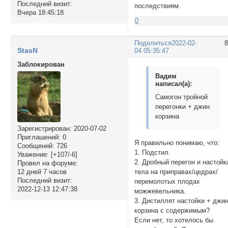
Последний визит:
последствиям.
Вчера 18:45:18
0
Поделиться
2022-02-
StasN
04 05:35:47
Заблокирован
Вадим
написал(а):
Самогон тройной
перегонки + джин
корзина
Зарегистрирован
: 2020-07-02
Приглашений:
0
Я правильно понимаю, что:
Сообщений:
726
1. Подстил.
Уважение:
[+107/-6]
2. Дробный перегон и настойк
Провел на форуме:
12 дней 7 часов
тела на приправах/цедрах/
Последний визит:
перемолотых плодах
2022-12-13 12:47:38
можжевельника.
3. Дистиллят настойки + джин
корзина с содержимым?
Если нет, то хотелось бы