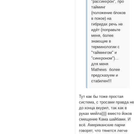
"рассинхрон", про
тайминг
(положение блоков
в покое) на
гибридах речь не
идёт (поправьте
меня, более
знающие в
терминологии с
"таймингом" и
"синхроном")...
для меня
Mathews более
предсказуем и
стабилен!!!
Тут как бы тоже простая
система, с тросами правда н
до конца вкурил, так как в
руках мейла)))) вместо йоков
смещение Кама шайбами. И
всё. Американские парни
говорят, что тянется легче