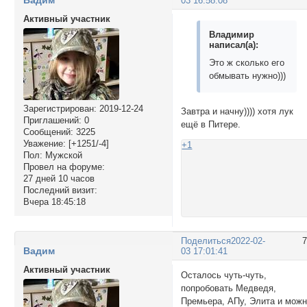
03 16:58:08
Активный участник
Владимир
написал(а):
Это ж сколько его
обмывать нужно)))
Зарегистрирован
: 2019-12-24
Завтра и начну)))) хотя лук
Приглашений:
0
ещё в Питере.
Сообщений:
3225
Уважение:
[+1251/-4]
+1
Пол:
Мужской
Провел на форуме:
27 дней 10 часов
Последний визит:
Вчера 18:45:18
Поделиться
2022-02-
Вадим
03 17:01:41
Активный участник
Осталось чуть-чуть,
попробовать Медведя,
Премьера, АПу, Элита и мож