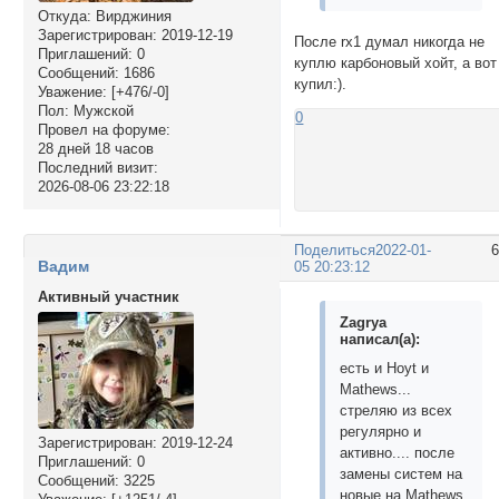
Откуда:
Вирджиния
Зарегистрирован
: 2019-12-19
После rx1 думал никогда не
Приглашений:
0
куплю карбоновый хойт, а вот
Сообщений:
1686
купил:).
Уважение:
[+476/-0]
Пол:
Мужской
0
Провел на форуме:
28 дней 18 часов
Последний визит:
2026-08-06 23:22:18
Поделиться
2022-01-
Вадим
05 20:23:12
Активный участник
Zagrya
написал(а):
есть и Hoyt и
Mathews...
стреляю из всех
регулярно и
Зарегистрирован
: 2019-12-24
активно.... после
Приглашений:
0
замены систем на
Сообщений:
3225
новые на Mathews