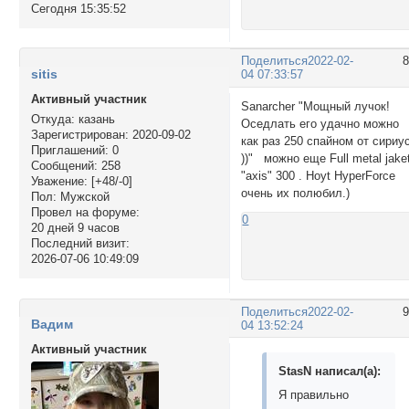
Сегодня 15:35:52
Поделиться
2022-02-
sitis
04 07:33:57
Активный участник
Sanarcher "Мощный лучок!
Откуда:
казань
Оседлать его удачно можно
Зарегистрирован
: 2020-09-02
как раз 250 спайном от сириу
Приглашений:
0
))" можно еще Full metal jake
Сообщений:
258
"axis" 300 . Hoyt HyperForce
Уважение:
[+48/-0]
очень их полюбил.)
Пол:
Мужской
Провел на форуме:
0
20 дней 9 часов
Последний визит:
2026-07-06 10:49:09
Поделиться
2022-02-
Вадим
04 13:52:24
Активный участник
StasN написал(а):
Я правильно