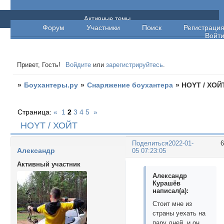
Боухантеры.ру
Активные темы
Форум
Участники
Поиск
Регистраци
Войт
Привет, Гость!
Войдите
или
зарегистрируйтесь
.
»
Боухантеры.ру
»
Снаряжение боухантера
»
HOYT / ХОЙ
Страница:
«
1
2
3
4
5
»
HOYT / ХОЙТ
Поделиться
2022-01-
Александр
05 07:23:05
Активный участник
Александр
Курашёв
написал(а):
Стоит мне из
страны уехать на
пару дней, и он