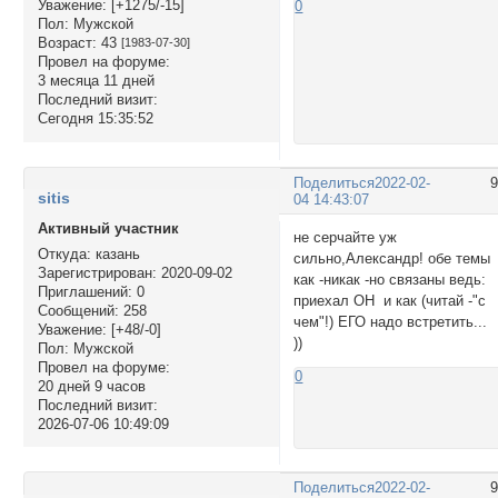
Уважение:
[+1275/-15]
0
Пол:
Мужской
Возраст:
43
[1983-07-30]
Провел на форуме:
3 месяца 11 дней
Последний визит:
Сегодня 15:35:52
Поделиться
2022-02-
sitis
04 14:43:07
Активный участник
не серчайте уж
Откуда:
казань
сильно,Александр! обе темы
Зарегистрирован
: 2020-09-02
как -никак -но связаны ведь:
Приглашений:
0
приехал ОН и как (читай -"с
Сообщений:
258
чем"!) ЕГО надо встретить...
Уважение:
[+48/-0]
))
Пол:
Мужской
Провел на форуме:
0
20 дней 9 часов
Последний визит:
2026-07-06 10:49:09
Поделиться
2022-02-