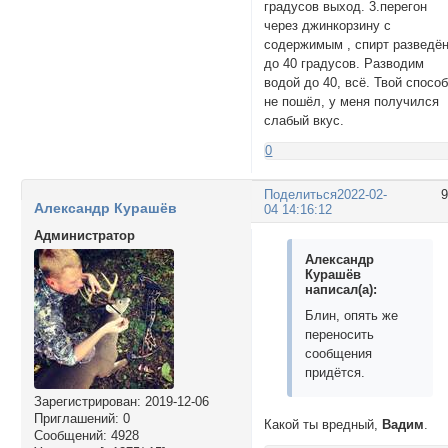
градусов выход. 3.перегон
через джинкорзину с
содержимым , спирт разведё
до 40 градусов. Разводим
водой до 40, всё. Твой спосо
не пошёл, у меня получился
слабый вкус.
0
Поделиться
2022-02-
Александр Курашёв
04 14:16:12
Администратор
Александр
Курашёв
написал(а):
Блин, опять же
переносить
сообщения
придётся.
Зарегистрирован
: 2019-12-06
Приглашений:
0
Какой ты вредный,
Вадим
.
Сообщений:
4928