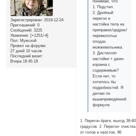
понимаю, что:
1. Подстил.
2. Дробный
перегон и
Зарегистрирован
: 2019-12-24
настойка тела на
Приглашений:
0
приправах/цедрах/
Сообщений:
3225
Уважение:
[+1251/-4]
перемолотых
Пол:
Мужской
плодах
Провел на форуме:
можжевельника.
27 дней 10 часов
3. Дистиллят
Последний визит:
настойки + джин-
Вчера 18:45:18
корзина с
содержимым?
Если нет, то
хотелось бы
подробностей. Я
делаю по
вышеприведённой
формуле.
1. Перегон браги, выход 38-40
градусов. 2. Перегон- очистка
от голов и хвостов, 96