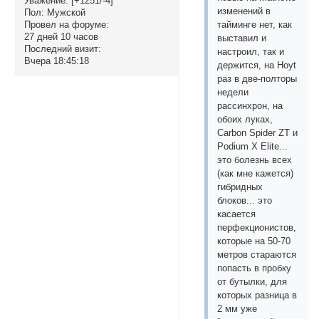
Уважение:
[+1251/-4]
изменений в
Пол:
Мужской
Провел на форуме:
тайминге нет, как
27 дней 10 часов
выставил и
Последний визит:
настроил, так и
Вчера 18:45:18
держится, на Hoyt
раз в две-полторы
недели
рассинхрон, на
обоих луках,
Carbon Spider ZT и
Podium X Elite...
это болезнь всех
(как мне кажется)
гибридных
блоков... это
касается
перфекционистов,
которые на 50-70
метров стараются
попасть в пробку
от бутылки, для
которых разница в
2 мм уже