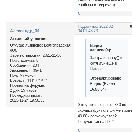
спайном от сириус ))
0
Поделиться
2022-02-
Александр_34
04 01:48:23
Активный участник
Откуда:
Жирновск Волгоградская
Вадим
написал(а):
обл.
Зарегистрирован
: 2021-11-30
Завтра и начну))))
Приглашений:
0
хотя лук ещё в
Сообщений:
234
Питере.
Уважение:
[+39/-1]
Пол:
Мужской
Отредактировано
Возраст:
44
[1982-07-13]
Вадим (Вчера
Провел на форуме:
16:58:54)
2 дня 15 часов
Последний визит:
2023-11-24 19:58:35
Это у него скорость 340 на
скольки фунтах? Он же врод
40-80# регулируется?
Получается на 80#?
0