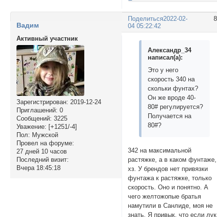
Поделиться
2022-02-
Вадим
04 05:22:42
Активный участник
Александр_34
написал(а):
Это у него
скорость 340 на
скольки фунтах?
Он же вроде 40-
Зарегистрирован
: 2019-12-24
80# регулируется?
Приглашений:
0
Получается на
Сообщений:
3225
80#?
Уважение:
[+1251/-4]
Пол:
Мужской
Провел на форуме:
342 на максимальной
27 дней 10 часов
растяжке, а в каком фунтаже,
Последний визит:
Вчера 18:45:18
хз. У брендов нет привязки
фунтажа к растяжке, только
скорость. Оно и понятно. А
чего желтожопые братья
намутили в Санлиде, моя не
знать. Я привык, что если лук