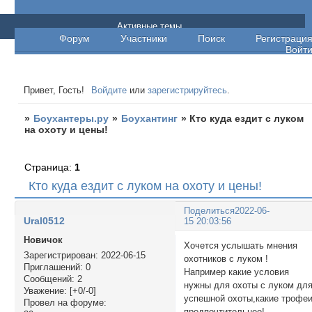
Боухантеры.ру
Активные темы
Форум
Участники
Поиск
Регистраци
Войт
Привет, Гость!
Войдите
или
зарегистрируйтесь
.
»
Боухантеры.ру
»
Боухантинг
»
Кто куда ездит с луком
на охоту и цены!
Страница:
1
Кто куда ездит с луком на охоту и цены!
Поделиться
2022-06-
Ural0512
15 20:03:56
Новичок
Хочется услышать мнения
Зарегистрирован
: 2022-06-15
охотников с луком !
Приглашений:
0
Например какие условия
Сообщений:
2
нужны для охоты с луком дл
Уважение:
[+0/-0]
успешной охоты,какие трофе
Провел на форуме:
предпочтительнее!