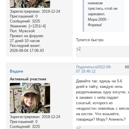
ножиком
трястись,чтоб не
Зарегистрирован
: 2019-12-24
заржавел.
Приглашений:
0
Мора-2000 -
Сообщений:
3225
Форева!
Уважение:
[+1251/-4]
Пол:
Мужской
Провел на форуме:
Тупится быстро.
27 дней 10 часов
Последний визит:
+2
2026-08-04 17:06:43
Поделиться
2022-09-
6
Вадим
07 18:46:12
Активный участник
Давайте так: едешь на 5-6
дней в тайгу, каждую ночь
разделываешь одну косулю, 
в занавес с неба падает
сохатый, которого из
«жадности» повезёшь с мясо
на костях. Что возьмёте,
Зарегистрирован
: 2019-12-24
товарищи? Мору? Апинель?
Приглашений:
0
Сообщений:
3225
+2