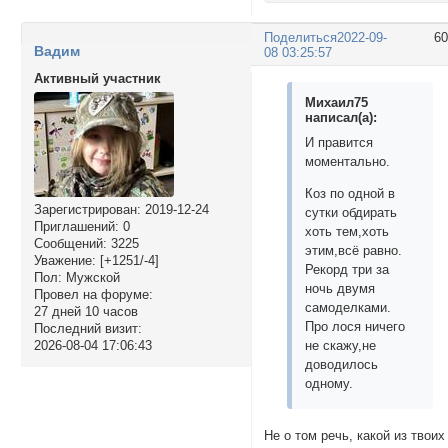
Поделиться
2022-09-
6
Вадим
08 03:25:57
Активный участник
Михаил75
написал(а):
И правится
моментально.
Коз по одной в
Зарегистрирован
: 2019-12-24
сутки обдирать
Приглашений:
0
хоть тем,хоть
Сообщений:
3225
этим,всё равно.
Уважение:
[+1251/-4]
Рекорд три за
Пол:
Мужской
ночь двумя
Провел на форуме:
самоделками.
27 дней 10 часов
Про лося ничего
Последний визит:
2026-08-04 17:06:43
не скажу,не
доводилось
одному.
Не о том речь, какой из твоих