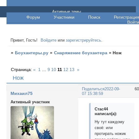
Боухантеры.ру
Активные темы
Форум
Участники
Поиск
Регистраци
Войт
Привет, Гость!
Войдите
или
зарегистрируйтесь
.
»
Боухантеры.ру
»
Снаряжение боухантера
»
Нож
Страница:
«
1
…
9
10
11
12
13
»
Нож
Поделиться
2022-09-
6
Михаил75
07 15:38:59
Активный участник
Стас44
написал(а):
Ну тут каждому
своё: или
протирать ножик