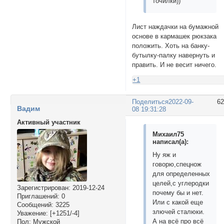
точилки))
Лист наждачки на бумажной
основе в кармашек рюкзака
положить. Хоть на банку-
бутылку-палку навернуть и
править. И не весит ничего.
+1
Поделиться
2022-09-
6
Вадим
08 19:31:28
Активный участник
Михаил75
написал(а):
Ну яж и
говорю,спецнож
для определенных
целей,с углеродки
Зарегистрирован
: 2019-12-24
почему бы и нет.
Приглашений:
0
Или с какой еще
Сообщений:
3225
злючей сталюки.
Уважение:
[+1251/-4]
А на всё про всё
Пол:
Мужской