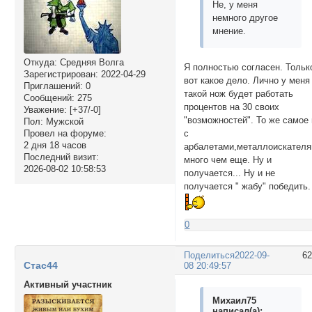
Не, у меня
немного другое
мнение.
Откуда:
Средняя Волга
Я полностью согласен. Тольк
Зарегистрирован
: 2022-04-29
вот какое дело. Лично у меня
Приглашений:
0
такой нож будет работать
Сообщений:
275
процентов на 30 своих
Уважение:
[+37/-0]
"возможностей". То же самое 
Пол:
Мужской
с
Провел на форуме:
2 дня 18 часов
арбалетами,металлоискателя
Последний визит:
много чем еще. Ну и
2026-08-02 10:58:53
получается... Ну и не
получается " жабу" победить.
0
Поделиться
2022-09-
6
Стас44
08 20:49:57
Активный участник
Михаил75
написал(а):