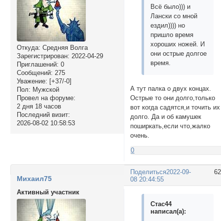
Всё было))) и
Лански со мной
ездил)))) но
пришло время
хороших ножей. И
Откуда:
Средняя Волга
они острые долгое
Зарегистрирован
: 2022-04-29
время.
Приглашений:
0
Сообщений:
275
Уважение:
[+37/-0]
А тут палка о двух концах.
Пол:
Мужской
Острые то они долго,только
Провел на форуме:
2 дня 18 часов
вот когда садятся,и точить их
Последний визит:
долго. Да и об камушек
2026-08-02 10:58:53
поширкать,если что,жалко
очень.
0
Поделиться
2022-09-
6
Михаил75
08 20:44:55
Активный участник
Стас44
написал(а):