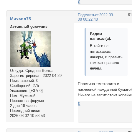
0
Поделиться
2022-09-
6
Михаил75
08 08:22:48
Активный участник
Вадим
написал(а):
В тайге не
потаскаешь
наборы, и править
там как правило
нечем.
Откуда:
Средняя Волга
Зарегистрирован
: 2022-04-29
Приглашений:
0
Пластина текстолита с
Сообщений:
275
наклееной наждачной бумагой
Уважение:
[+37/-0]
Ничего не весит,стоит копейки
Пол:
Мужской
Провел на форуме:
0
2 дня 18 часов
Последний визит:
2026-08-02 10:58:53