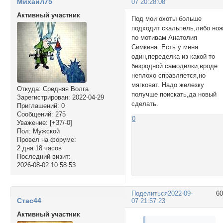
Михаил75
07 20:28:08
Активный участник
Под мои охоты больше
подходит скальпель,либо но
по мотивам Анатолия
Симкина. Есть у меня
один,переделка из какой то
безродной самоделки,вроде
неплохо справляется,но
мягковат. Надо железку
Откуда:
Средняя Волга
получше поискать,да новый
Зарегистрирован
: 2022-04-29
сделать.
Приглашений:
0
Сообщений:
275
0
Уважение:
[+37/-0]
Пол:
Мужской
Провел на форуме:
2 дня 18 часов
Последний визит:
2026-08-02 10:58:53
Поделиться
2022-09-
6
Стас44
07 21:57:23
Активный участник