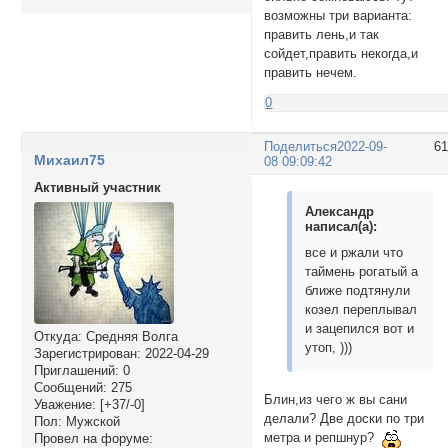
возможны три варианта:
править лень,и так
сойдет,править некогда,и
править нечем.
0
Поделиться
2022-09-
6
Михаил75
08 09:09:42
Активный участник
Александр
написал(а):
все и ржали что
таймень рогатый а
ближе подтянули
козел переплывал
и зацепился вот и
Откуда:
Средняя Волга
утоп, )))
Зарегистрирован
: 2022-04-29
Приглашений:
0
Сообщений:
275
Блин,из чего ж вы сани
Уважение:
[+37/-0]
делали? Две доски по три
Пол:
Мужской
метра и репшнур?
Провел на форуме: