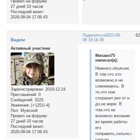
Провел на форуме:
27 дней 10 часов
Последний визит:
2026-08-04 17:06:43
Поделиться
2022-09-
6
Вадим
08 18:16:38
Активный участник
Михаил75
написал(а):
Немного объясню.
В том,что это
возможно,я не
сомневаюсь. В
Зарегистрирован
: 2019-12-24
то,что нож
Приглашений:
0
сохранил рез от и
Сообщений:
3225
до,не верю. В
Уважение:
[+1251/-4]
том,что не
Пол:
Мужской
Провел на форуме:
возникло желания
27 дней 10 часов
во время работы
Последний визит:
его
2026-08-04 17:06:43
поправить,сильно,очен
сильно