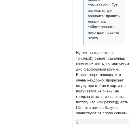
сомневаюсь. Тут
возможны три
варианта: править
лень,и так
сойдет,править
некогда,и править
нечем.
Ну нет ни муссата,ни
точилки))) бывает завалишь
кромку об кость, ну максиму
дно фарфоровой кружки.
Бывает перетачиваю, что
очень неудобно: прорезает
шкуру при съёме и картинка
получается не очень; не
гладкая ляжка , а полосатая,
потому что нож режет)))) есть
НО - эти ножи в быту не
учавствуют от слова совсем.
0