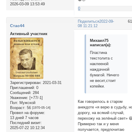
2026-03-09 13:53:49
0
Поделиться
2022-09-
6
Стас44
08 11:21:12
Активный участник
Михаил75
написал(а):
Пластина
текстолита с
наклееной
наждачной
бумагой. Ничего
не весит,стоит
Зарегистрирован
: 2021-03-31
копейки.
Приглашений:
0
Сообщений:
284
Уважение:
[+77/-1]
Как говорилось в старом
Пол:
Мужской
анекдоте «я верю в судьбу, н
Возраст:
56
[1970-05-14]
Провел на форуме:
дорогу, на всякий случай,
13 дней 7 часов
перехожу на зелёный свет» 
Последний визит:
Примерно так и у меня
2025-07-22 10:12:34
получается, предпочитаю