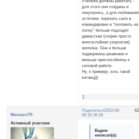
сталюки должны работать -
для этого они созданы и
покупались, а для любования
эстетики, порезать сало в
командировке и "положить на
полку" больше подходит
дамасская (скорее просто
многослойная узорчатая)
железка. Они и больше
подвержены ржавчине и
меньше приспособлены к
силовой работе.
Ну, к примеру, хоть такой
китаец)))
0
Поделиться
2022-09-
6
Михаил75
08 20:36:09
Активный участник
Вадим
написал(а):