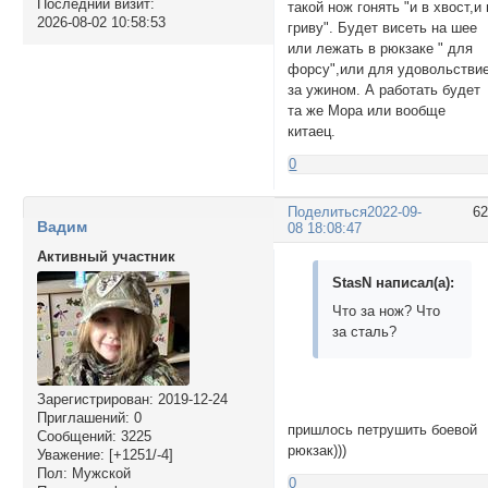
Последний визит:
такой нож гонять "и в хвост,и 
2026-08-02 10:58:53
гриву". Будет висеть на шее
или лежать в рюкзаке " для
форсу",или для удовольстви
за ужином. А работать будет
та же Мора или вообще
китаец.
0
Поделиться
2022-09-
6
Вадим
08 18:08:47
Активный участник
StasN написал(а):
Что за нож? Что
за сталь?
Зарегистрирован
: 2019-12-24
Приглашений:
0
пришлось петрушить боевой
Сообщений:
3225
рюкзак)))
Уважение:
[+1251/-4]
Пол:
Мужской
0