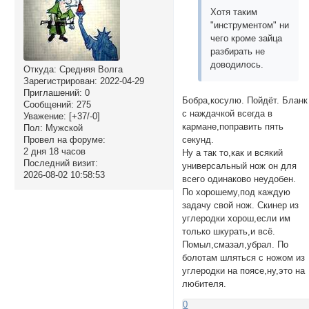
Хотя таким
"инструментом" ни
чего кроме зайца
разбирать не
доводилось.
Откуда:
Средняя Волга
Зарегистрирован
: 2022-04-29
Приглашений:
0
Бобра,косулю. Пойдёт. Бланк
Сообщений:
275
с наждачкой всегда в
Уважение:
[+37/-0]
кармане,поправить пять
Пол:
Мужской
секунд.
Провел на форуме:
2 дня 18 часов
Ну а так то,как и всякий
Последний визит:
универсальный нож он для
2026-08-02 10:58:53
всего одинаково неудобен.
По хорошему,под каждую
задачу свой нож. Скинер из
углеродки хорош,если им
только шкурать,и всё.
Помыл,смазал,убрал. По
болотам шляться с ножом из
углеродки на поясе,ну,это на
любителя.
0