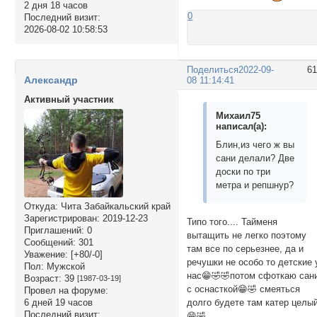
2 дня 18 часов
0
Последний визит:
2026-08-02 10:58:53
Поделиться
2022-09-
6
Александр
08 11:14:41
Активный участник
Михаил75
написал(а):
Блин,из чего ж вы
сани делали? Две
доски по три
метра и репшнур?
Откуда:
Чита Забайкальский край
Зарегистрирован
: 2019-12-23
Типо того.... Тайменя
Приглашений:
0
вытащить не легко поэтому
Сообщений:
301
там все по серьезнее, да и
Уважение:
[+80/-0]
речушки не особо то детские 
Пол:
Мужской
нас😁🤣🤣потом сфоткаю сан
Возраст:
39
[1987-03-19]
с оснасткой😁🤣 смеяться
Провел на форуме:
6 дней 19 часов
долго будете там катер целы
Последний визит:
😁🤣