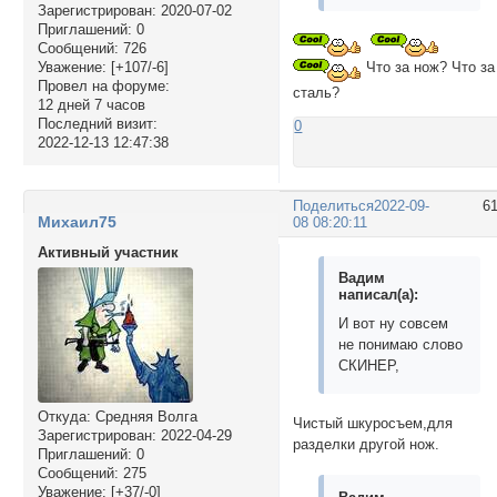
Зарегистрирован
: 2020-07-02
Приглашений:
0
Сообщений:
726
Уважение:
[+107/-6]
Что за нож? Что за
Провел на форуме:
сталь?
12 дней 7 часов
Последний визит:
0
2022-12-13 12:47:38
Поделиться
2022-09-
6
Михаил75
08 08:20:11
Активный участник
Вадим
написал(а):
И вот ну совсем
не понимаю слово
СКИНЕР,
Откуда:
Средняя Волга
Чистый шкуросъем,для
Зарегистрирован
: 2022-04-29
разделки другой нож.
Приглашений:
0
Сообщений:
275
Уважение:
[+37/-0]