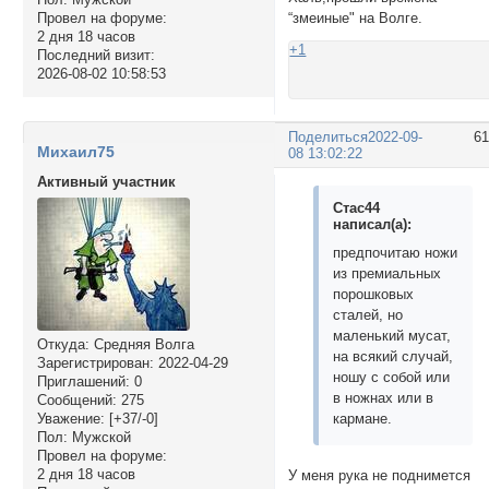
“змеиные" на Волге.
Провел на форуме:
2 дня 18 часов
+1
Последний визит:
2026-08-02 10:58:53
Поделиться
2022-09-
6
Михаил75
08 13:02:22
Активный участник
Стас44
написал(а):
предпочитаю ножи
из премиальных
порошковых
сталей, но
маленький мусат,
Откуда:
Средняя Волга
на всякий случай,
Зарегистрирован
: 2022-04-29
ношу с собой или
Приглашений:
0
в ножнах или в
Сообщений:
275
Уважение:
[+37/-0]
кармане.
Пол:
Мужской
Провел на форуме:
2 дня 18 часов
У меня рука не поднимется