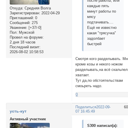
после работы, или
каждые пять
Откуда:
Средняя Волга
минут работы по
Зарегистрирован
: 2022-04-29
мясу
Приглашений:
0
подтачивать....
Сообщений:
275
Уважение:
[+37/-0]
Ещё не известно
Пол:
Мужской
какая "трясучка"
Провел на форуме:
задолбает
2 дня 18 часов
быстрей
Последний визит:
2026-08-02 10:58:53
Смотря кого разделывать. Мн
кроме козы и некого ножом
разделывать,на всё скальпел
хватает.
Тут да,по обстоятельствам
смоьреть надо.
0
Поделиться
2022-09-
6
усть-кут
07 16:45:49
Активный участник
S300 написал(а):