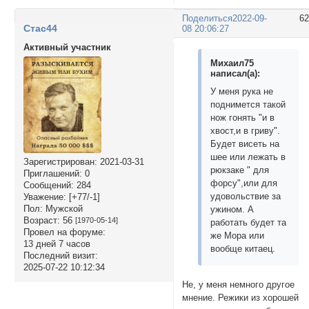
Поделиться
2022-09-
6
Стас44
08 20:06:27
Активный участник
Михаил75
написал(а):
У меня рука не
поднимется такой
нож гонять "и в
хвост,и в гриву".
Будет висеть на
шее или лежать в
Зарегистрирован
: 2021-03-31
рюкзаке " для
Приглашений:
0
форсу",или для
Сообщений:
284
удовольствие за
Уважение:
[+77/-1]
Пол:
Мужской
ужином. А
Возраст:
56
[1970-05-14]
работать будет та
Провел на форуме:
же Мора или
13 дней 7 часов
вообще китаец.
Последний визит:
2025-07-22 10:12:34
Не, у меня немного другое
мнение. Режики из хорошей