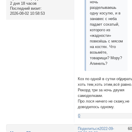
ночь
2 дня 18 часов
разделываешь
Последний визит:
одну косулю, и в
2026-08-02 10:58:53
занавес с неба
падает сохатый,
которого из
«жадности»
повезёшь с мясом
на костях. Что
возьмёте,
товарищи? Мору?
Апинель?
Коз по одной в сутки обдират
хоть тем,хоть этим,всё равно
Рекорд три за ночь двумя
самоделками.
Про лося ничего не скажу,не
доводилось одному.
0
Поделиться
2022-09-
6