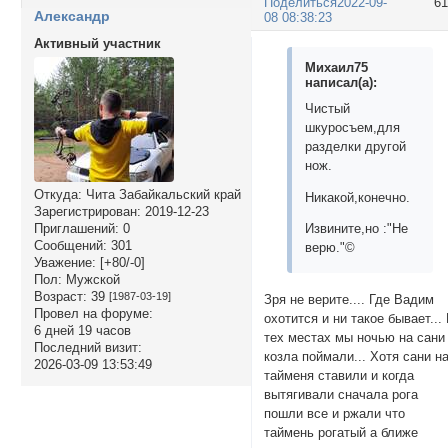
Поделиться
2022-09-
6
Александр
08 08:38:23
Активный участник
Михаил75
написал(а):
Чистый
шкуросъем,для
разделки другой
нож.
Откуда:
Чита Забайкальский край
Никакой,конечно.
Зарегистрирован
: 2019-12-23
Извините,но :"Не
Приглашений:
0
Сообщений:
301
верю."©
Уважение:
[+80/-0]
Пол:
Мужской
Возраст:
39
[1987-03-19]
Зря не верите.... Где Вадим
Провел на форуме:
охотится и ни такое бывает...
6 дней 19 часов
тех местах мы ночью на сани
Последний визит:
козла поймали... Хотя сани н
2026-03-09 13:53:49
тайменя ставили и когда
вытягивали сначала рога
пошли все и ржали что
таймень рогатый а ближе