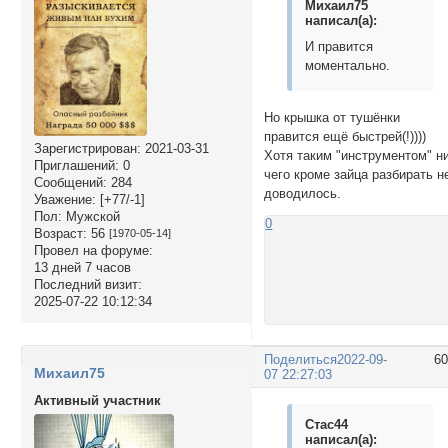
Михаил75
написал(а):
И правится
моментально.
Но крышка от тушёнки
правится ещё быстрей(!))))
Зарегистрирован
: 2021-03-31
Хотя таким "инструментом" н
Приглашений:
0
чего кроме зайца разбирать н
Сообщений:
284
доводилось.
Уважение:
[+77/-1]
Пол:
Мужской
0
Возраст:
56
[1970-05-14]
Провел на форуме:
13 дней 7 часов
Последний визит:
2025-07-22 10:12:34
Поделиться
2022-09-
6
Михаил75
07 22:27:03
Активный участник
Стас44
написал(а):