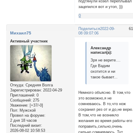
подтянули козел переплывал
зацепился вот и утоп, )))
0
Поделиться
2022-09-
6
Михаил75
08 09:07:06
Активный участник
Александр
написал(а):
Зря не верите....
Где Вадим
охотится и ни
такое бывает...
Откуда:
Средняя Волга
Зарегистрирован
: 2022-04-29
Немного объясню. В том,что
Приглашений:
0
это возможно,я не
Сообщений:
275
сомневаюсь. В то,что нож
Уважение:
[+37/-0]
сохранил рез от и до,не верю
Пол:
Мужской
В том,что не возникло
Провел на форуме:
2 дня 18 часов
желания во время работы его
Последний визит:
поправить,сильно,очень
2026-08-02 10:58:53
сильно сомневаюсь. Тут