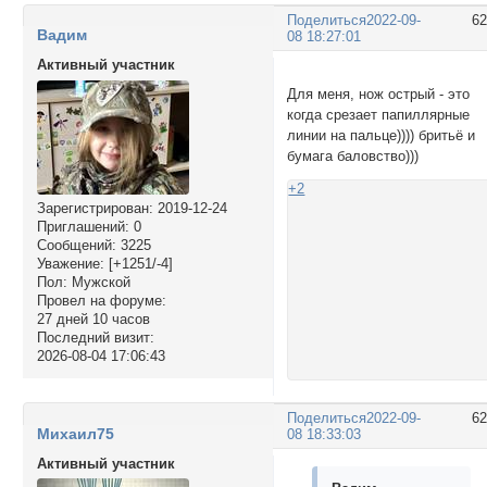
Поделиться
2022-09-
6
Вадим
08 18:27:01
Активный участник
Для меня, нож острый - это
когда срезает папиллярные
линии на пальце)))) бритьё и
бумага баловство)))
+2
Зарегистрирован
: 2019-12-24
Приглашений:
0
Сообщений:
3225
Уважение:
[+1251/-4]
Пол:
Мужской
Провел на форуме:
27 дней 10 часов
Последний визит:
2026-08-04 17:06:43
Поделиться
2022-09-
6
Михаил75
08 18:33:03
Активный участник