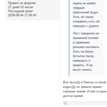
Провел на форуме:
нержа не шибко
27 дней 10 часов
твёрдая
Последний визит:
практичней будет.
2026-08-04 17:06:43
Хоть об чашку
поправить,хоть об
камушек с дороги.
Лист наждачки на
бумажной основе
в кармашек
рюкзака положить.
Хоть на банку-
бутылку-палку
навернуть и
править. И не
весит ничего.
Всё было))) и Лански со мной
ездил)))) но пришло время
хороших ножей. И они острые
долгое время.
+2