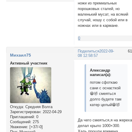
ножи из премиальных
порошковых сталей, но
маленький мусат, на всякий
случай, ношу с собой или в
ножнах или в кармане.
0
Поделиться
2022-09-
6
Михаил75
08 12:58:57
Активный участник
Александр
написал(а):
потом сфоткаю
сани с оснасткой
😁🤣 смеяться
долго будете там
катер целый😁🤣
Откуда:
Средняя Волга
Зарегистрирован
: 2022-04-29
Приглашений:
0
Да чего смеяться,я на жерех
Сообщений:
275
делал крыло 1000×300.
Уважение:
[+37/-0]
Халь,прошли времена
Пол:
Мужской