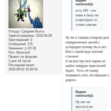
Вадим
написал(а):
есть НО - эти
ножи в быту не
учавствуют от
слова совсем.
Откуда:
Средняя Волга
Зарегистрирован
: 2022-04-29
Ну яж и говорю,спецнож для
Приглашений:
0
определенных целей,с
Сообщений:
275
углеродки почему бы и нет.
Уважение:
[+37/-0]
Или с какой еще злючей
Пол:
Мужской
сталюки.
Провел на форуме:
2 дня 18 часов
А на всё про всё нержа не
Последний визит:
шибко твёрдая практичней
2026-08-02 10:58:53
будет. Хоть об чашку
поправить,хоть об камушек с
дороги.
Вадим
написал(а):
Ну нет ни
муссата,ни