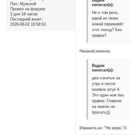
Вадим
Пол:
Мужской
написал(а):
Провел на форуме:
Не о том речь,
2 дня 18 часов
какой из твоих
Последний визит:
ножей переживёт
2026-08-02 10:58:53
этот поход? Без
правки?
Никакой,конечно.
Вадим
написал(а):
два сохатых за
утро и после
козявок штук 4.
Это один нож без
правки. Главное
на землю не
бросать)))
Извините,но :"Не верю."©