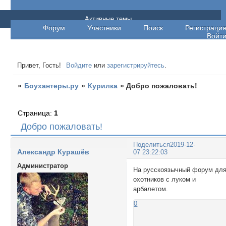
Боухантеры.ру
Активные темы
Форум
Участники
Поиск
Регистраци
Войт
Привет, Гость!
Войдите
или
зарегистрируйтесь
.
»
Боухантеры.ру
»
Курилка
»
Добро пожаловать!
Страница:
1
Добро пожаловать!
Поделиться
2019-12-
Александр Курашёв
07 23:22:03
Администратор
На русскоязычный форум дл
охотников с луком и
арбалетом.
0