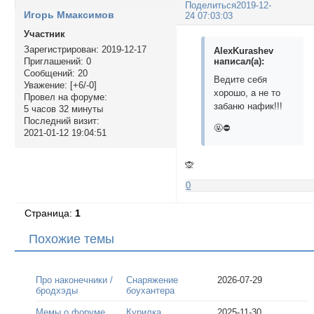
Поделиться
2019-12-
Игорь Ммаксимов
24 07:03:03
Участник
Зарегистрирован
: 2019-12-17
AlexKurashev
написал(а):
Приглашений:
0
Сообщений:
20
Ведите себя
Уважение:
[+6/-0]
хорошо, а не то
Провел на форуме:
забаню нафик!!!
5 часов 32 минуты
Последний визит:
🤬⛔
2021-01-12 19:04:51
🙊
0
Страница:
1
Похожие темы
Про наконечники /
Снаряжение
2026-07-29
бродхэды
боухантера
Мемы о форуме
Курилка
2025-11-30