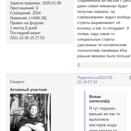
современная китайская стрел
Зарегистрирован
: 2020-01-08
даже самая неважная будет
Приглашений:
0
получше наверно, на
Сообщений:
2554
соревнованиях видел вообще
Уважение:
[+649/-26]
стрелы выравнивают об
Провел на форуме:
1 месяц 0 дней
коленку и как то попадают. А
Последний визит:
теперь надо какие то
2021-12-30 10:27:53
специальные стрелы
сделанные по космическим
технологиям панимаиш.Или
раньше мишени были больше
0
Поделиться
2021-03-
Сварог
10 18:07:34
Активный участник
Вован
написал(а):
Я тут подумал,
раньше же как то
выполняли
мастеров когда
луки делали на