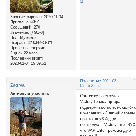
0
Зарегистрирован
: 2020-11-04
Приглашений:
0
Сообщений:
270
Уважение:
[+98/-0]
Пол:
Мужской
Возраст:
32
[1994-01-17]
Провел на форуме:
5 дней 22 часа
Последний визит:
2023-01-04 19:39:51
Поделиться
2021-03-
Zagrya
09 16:28:52
Активный участник
Сам сижу на стрелах
Victory.Топикстартера
поддерживаю во всех ошибка
и желаниях - Линкбой стрелы
просто на убой, для
пострелух... Victory, что NVX
что VAP Elite - рекомендую