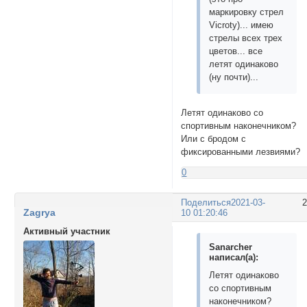
маркировку стрел
Vicroty)... имею
стрелы всех трех
цветов... все
летят одинаково
(ну почти)...
Летят одинаково со
спортивным наконечником?
Или с бродом с
фиксированными лезвиями?
0
Поделиться
2021-03-
Zagrya
10 01:20:46
Активный участник
Sanarcher
написал(а):
Летят одинаково
со спортивным
наконечником?