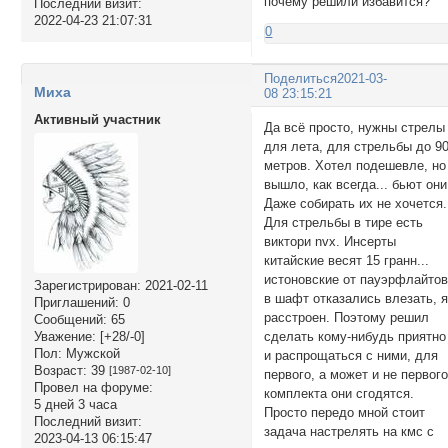
почему решили избавится?
Последний визит:
2022-04-23 21:07:31
0
Поделиться
2021-03-
Миха
08 23:15:21
Активный участник
Да всё просто, нужны стрелы
для лета, для стрельбы до 9
метров. Хотел подешевле, но
вышло, как всегда... бьют они
Даже собирать их не хочется.
Для стрельбы в тире есть
виктори nvx. Инсерты
китайские весят 15 гранн...
истоновские от пауэрфлайто
Зарегистрирован
: 2021-02-11
в шафт отказались влезать, 
Приглашений:
0
расстроен. Поэтому решил
Сообщений:
65
сделать кому-нибудь приятно
Уважение:
[+28/-0]
Пол:
Мужской
и распрощаться с ними, для
Возраст:
39
[1987-02-10]
первого, а может и не первог
Провел на форуме:
комплекта они сгодятся.
5 дней 3 часа
Просто передо мной стоит
Последний визит:
задача настрелять на кмс с
2023-04-13 06:15:47