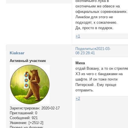
охотничьего лука в
охотничьем же обвесе на
официальных соревнованиях.
Линкбои для этого не
подходят, к сожалению.
Да, просто в подарок.
+1
Поделиться
2021-03-
Kiaksar
08 23:28:41
Активный участник
Миха
отдай Вовану, а то он стреля
ХЗ из чего с бандажами на
шафте. И он тоже почти
Питерский . Ему проще
отправить.
+2
Зарегистрирован
: 2020-02-17
Приглашений:
0
Сообщений:
921
Уважение:
[+251/-2]
Провел на форуме: