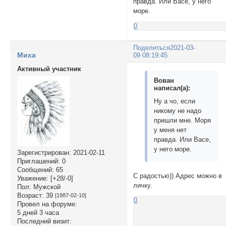
правда. Или Васе, у него
море.
0
Поделиться
2021-03-
Миха
09 08:19:45
Активный участник
Вован
написал(а):
Ну а чо, если
никому не надо
пришли мне. Моря
у меня нет
правда. Или Васе,
у него море.
Зарегистрирован
: 2021-02-11
Приглашений:
0
Сообщений:
65
С радостью)) Адрес можно в
Уважение:
[+28/-0]
личку.
Пол:
Мужской
Возраст:
39
[1987-02-10]
0
Провел на форуме:
5 дней 3 часа
Последний визит: