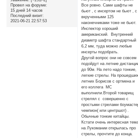
Провел на форуме:
Все ровно. Сами шафты не
15 дней 14 часов
бьют , с инсертом не бьют , с
Последний визит:
вкрученными 125
2021-06-21 22:57:53
наконечниками тоже не бьют.
Инспектор хороший
американский. Внутренний
диаметр шафта стандартный
6,2 мм, туда можно любые
инсерты подобрать.
Другой вопрос они не совсем
подойдут на летние дистанци
до 90м. На лето надо тонкие,
легкие стрелы. На прошедши
летних Борисов с ортмена и
его коллега МС
выполнили.Второй товарищ
стрелял с совершенно с
простыми стрелами боумасте
чемпион( или центршот) .
Обычные тонкие китайцы.
Кстати очень интересная тем
на Лукомании открылась про
стрелы, прочтите до конца.