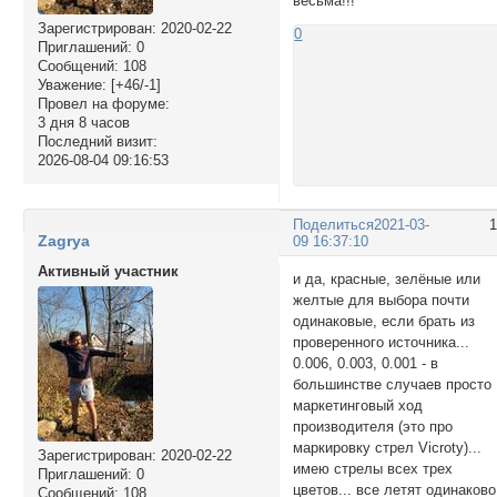
весьма!!!
Зарегистрирован
: 2020-02-22
0
Приглашений:
0
Сообщений:
108
Уважение:
[+46/-1]
Провел на форуме:
3 дня 8 часов
Последний визит:
2026-08-04 09:16:53
Поделиться
2021-03-
Zagrya
09 16:37:10
Активный участник
и да, красные, зелёные или
желтые для выбора почти
одинаковые, если брать из
проверенного источника...
0.006, 0.003, 0.001 - в
большинстве случаев просто
маркетинговый ход
производителя (это про
маркировку стрел Vicroty)...
Зарегистрирован
: 2020-02-22
имею стрелы всех трех
Приглашений:
0
цветов... все летят одинаково
Сообщений:
108