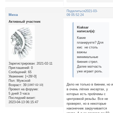
Поделиться
2021-03-
Миха
09 05:52:24
Активный участник
Kiaksar
написал(а):
Какие
планируете? Для
кмс не столь
важны
минимальные
биения стрел.
Зарегистрирован
: 2021-02-11
Далее матчасть
Приглашений:
0
уже играет роль.
Сообщений:
65
Уважение:
[+28/-0]
Пол:
Мужской
Дело не только в биении, но 
Возраст:
39
[1987-02-10]
Провел на форуме:
в очень лёгких инсертах, у
5 дней 3 часа
которых есть проблемы с
Последний визит:
центровкой резьбы. Все не
2023-04-13 06:15:47
проверял, но в некоторые
наконечник закручивается