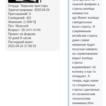
лыжной фабрике а
Откуда:
Тверские просторы
стрелы вообще
Зарегистрирован
: 2020-04-24
неизвестно
Приглашений:
0
где.Может вообще
Сообщений:
421
Уважение:
[+204/-0]
самодельные
Пол:
Мужской
были стрелы. И
Возраст:
55
[1971-02-05]
современная
Провел на форуме:
китайская стрела
10 дней 8 часов
даже самая
Последний визит:
неважная будет
2021-04-16 17:58:33
получше наверно,
на соревнованиях
видел вообще
стрелы
выравнивают об
коленку и как то
попадают. А
теперь надо какие
то специальные
стрелы сделанные
по космическим
технологиям
панимаиш.Или