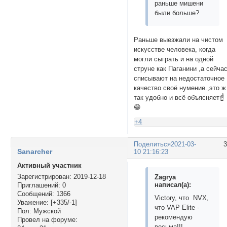
раньше мишени
были больше?
Раньше выезжали на чистом
искусстве человека, когда
могли сыграть и на одной
струне как Паганини ,а сейча
списывают на недостаточное
качество своё нумение.,это ж
так удобно и всё объясняет☝️
😁
+4
Поделиться
2021-03-
Sanarcher
10 21:16:23
Активный участник
Зарегистрирован
: 2019-12-18
Zagrya
написал(а):
Приглашений:
0
Сообщений:
1366
Victory, что NVX,
Уважение:
[+335/-1]
что VAP Elite -
Пол:
Мужской
рекомендую
Провел на форуме:
весьма!!!