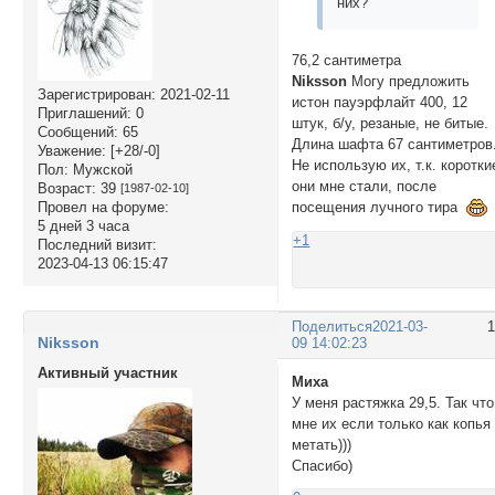
них?
76,2 сантиметра
Niksson
Могу предложить
Зарегистрирован
: 2021-02-11
истон пауэрфлайт 400, 12
Приглашений:
0
штук, б/у, резаные, не битые.
Сообщений:
65
Длина шафта 67 сантиметров
Уважение:
[+28/-0]
Не использую их, т.к. коротки
Пол:
Мужской
они мне стали, после
Возраст:
39
[1987-02-10]
Провел на форуме:
посещения лучного тира
5 дней 3 часа
+1
Последний визит:
2023-04-13 06:15:47
Поделиться
2021-03-
Niksson
09 14:02:23
Активный участник
Миха
У меня растяжка 29,5. Так что
мне их если только как копья
метать)))
Спасибо)