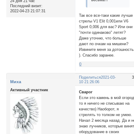
24 дня 21 час
Последний визит:
2022-04-23 21:07:31
Так все все-таки какие лучше
стрелы V1 Elit 0,001или V6
Sport 0,006 для вас? Или они
"почти одинаково" летят?
Даже уточню, что больше
дают по очкам на мишени?
Извините меня за дотошность
). Спасибо заранее.
0
Поделиться
2021-03-
Миха
10 21:26:06
Активный участник
Сварог
Если это камень в мой огород
то я ничего не списываю на
качество) Наоборот, я
стрелять то толком не умею.
Начал 2 месяца назад. Да и н
знаю лучников, которые виня
оборудование в своих