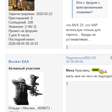
Или с бродом с
фиксированными
лезвиями?
Зарегистрирован
: 2020-02-22
Приглашений:
0
Сообщений:
108
что NVX 23, что VAP
Уважение:
[+46/-1]
использую только для
Провел на форуме:
таргета... Броды не
3 дня 8 часов
Последний визит:
устанавливаю...
2026-08-04 09:16:53
0
Поделиться
2021-03-
Bunker EAA
10 04:09:04
Активный участник
Миха
Красавец
жаль мне не чего не подходит
0
Откуда:
г.Москва., 40/68/71 -