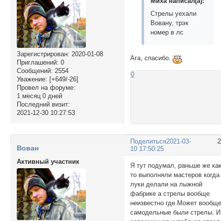
Миха написал(а):
Стрелы уехали
Вовану, трэк
номер в лс
Зарегистрирован
: 2020-01-08
Ага, спасибо.
Приглашений:
0
Сообщений:
2554
0
Уважение:
[+649/-26]
Провел на форуме:
1 месяц 0 дней
Последний визит:
2021-12-30 10:27:53
Поделиться
2021-03-
Вован
10 17:50:25
Активный участник
Я тут подумал, раньше же ка
то выполняли мастеров когда
луки делали на лыжной
фабрике а стрелы вообще
неизвестно где.Может вообщ
самодельные были стрелы. И