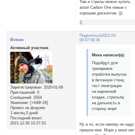
Там и стрелы можно купить
aston Carbon One новые с
хорошим дисконтом. ))).
0
Поделиться
2021-03-
Вован
09 07:58:36
Активный участник
Миха написал(а):
Подойдут для
тренировок:
отработка выпуска
в бетонную стену,
тест пенетрации
Зарегистрирован
: 2020-01-08
на кирпичной
Приглашений:
0
кладке, стрельба
Сообщений:
2554
Уважение:
[+649/-26]
на дальность в
Провел на форуме:
сторону моря
1 месяц 0 дней
Последний визит:
2021-12-30 10:27:53
Ну а чо, если никому не надо
пришли мне. Моря у меня нет