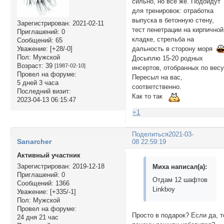
сильно, но все же. Подойдут
для тренировок: отработка
выпуска в бетонную стену,
Зарегистрирован
: 2021-02-11
тест пенетрации на кирпичной
Приглашений:
0
кладке, стрельба на
Сообщений:
65
дальность в сторону моря
Уважение:
[+28/-0]
Пол:
Мужской
Досыплю 15-20 родных
Возраст:
39
[1987-02-10]
инсертов, отобранных по весу
Провел на форуме:
Пересыл на вас,
5 дней 3 часа
соответственно.
Последний визит:
Как то так
2023-04-13 06:15:47
+1
Поделиться
2021-03-
Sanarcher
08 22:59:19
Активный участник
Зарегистрирован
: 2019-12-18
Миха написал(а):
Приглашений:
0
Отдам 12 шафтов
Сообщений:
1366
Linkboy
Уважение:
[+335/-1]
Пол:
Мужской
Провел на форуме:
Просто в подарок? Если да, т
24 дня 21 час