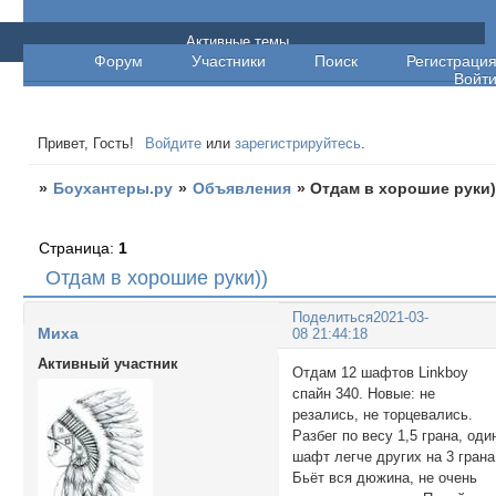
Боухантеры.ру
Активные темы
Форум
Участники
Поиск
Регистраци
Войт
Привет, Гость!
Войдите
или
зарегистрируйтесь
.
»
Боухантеры.ру
»
Объявления
»
Отдам в хорошие руки)
Страница:
1
Отдам в хорошие руки))
Поделиться
2021-03-
Миха
08 21:44:18
Активный участник
Отдам 12 шафтов Linkboy
спайн 340. Новые: не
резались, не торцевались.
Разбег по весу 1,5 грана, оди
шафт легче других на 3 грана
Бьёт вся дюжина, не очень