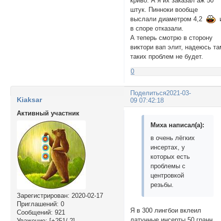
криво. А я их заказал аж 50
штук. Пинноки вообще
выслали диаметром 4,2
в споре отказали.
А теперь смотрю в сторону
виктори вап элит, надеюсь та
таких проблем не будет.
0
Поделиться
2021-03-
Kiaksar
09 07:42:18
Активный участник
Миха написал(а):
в очень лёгких
инсертах, у
которых есть
проблемы с
центровкой
резьбы.
Зарегистрирован
: 2020-02-17
Приглашений:
0
Я в 300 лингбои вклеил
Сообщений:
921
латунные инсерты 50 гранн.
Уважение:
[+251/-2]