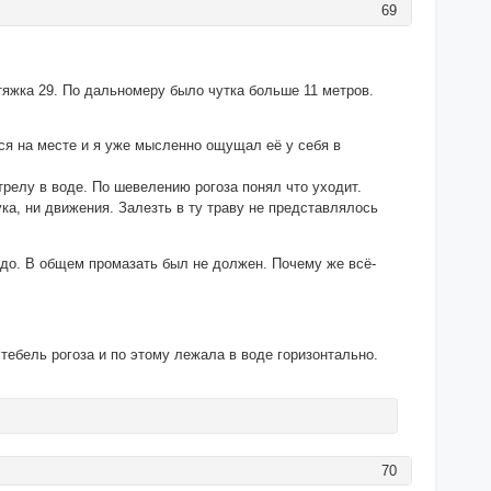
69
стяжка 29. По дальномеру было чутка больше 11 метров.
ься на месте и я уже мысленно ощущал её у себя в
трелу в воде. По шевелению рогоза понял что уходит.
ка, ни движения. Залезть в ту траву не представлялось
адо. В общем промазать был не должен. Почему же всё-
ебель рогоза и по этому лежала в воде горизонтально.
70