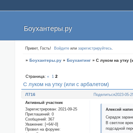
Боухантеры.ру
Привет, Гость!
Войдите
или
зарегистрируйтесь
.
»
Боухантеры.ру
»
Боухантинг
»
С луком на утку 
Страница:
«
1
2
С луком на утку (или с арбалетом)
Л716
Поделиться
2023-05-2
Активный участник
Зарегистрирован
: 2021-09-25
Алексей напис
Приглашений:
0
Скрадок заране
Сообщений:
367
В светлое врем
Уважение:
[+64/-0]
подсадной пер
Провел на форуме: