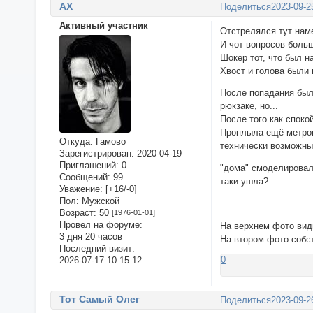
AX
Поделиться
2023-09-2
Активный участник
Отстрелялся тут нам
И чот вопросов больш
Шокер тот, что был н
Хвост и голова были 
После попадания был 
рюкзаке, но...
После того как споко
Проплыла ещё метров 
Откуда:
Гамово
технически возможны
Зарегистрирован
: 2020-04-19
Приглашений:
0
"дома" смоделировал
Сообщений:
99
таки ушла?
Уважение:
[+16/-0]
Пол:
Мужской
Возраст:
50
[1976-01-01]
Провел на форуме:
На верхнем фото вид
3 дня 20 часов
На втором фото собс
Последний визит:
0
2026-07-17 10:15:12
Тот Самый Олег
Поделиться
2023-09-2