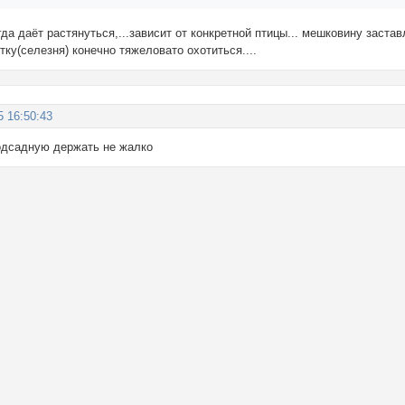
гда даёт растянуться,...зависит от конкретной птицы... мешковину заст
утку(селезня) конечно тяжеловато охотиться....
5 16:50:43
подсадную держать не жалко