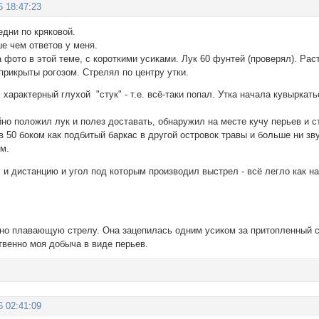
5 18:47:23
едни по кряковой.
е чем ответов у меня.
а фото в этой теме, с короткими усиками. Лук 60 фунтей (проверял). Ра
прикрыты рогозом. Стрелял по центру утки.
характерный глухой "стук" - т.е. всё-таки попал. Утка начала кувыркат
йно положил лук и полез доставать, обнаружил на месте кучу перьев и с
50 боком как подбитый баркас в другой островок травы и больше ни зву
м.
 и дистанцию и угол под которым производил выстрел - всё легло как н
но плавающую стрелу. Она зацепилась одним усиком за притопленный ст
твенно моя добыча в виде перьев.
6 02:41:09