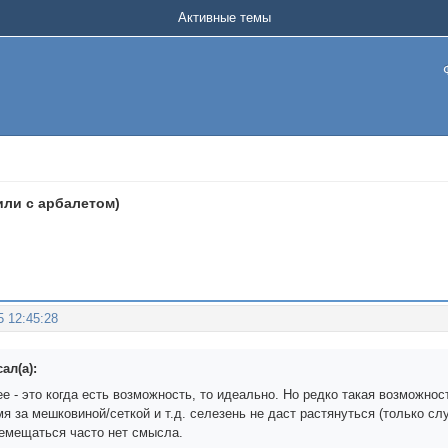
Активные темы
(или с арбалетом)
5 12:45:28
ал(а):
е - это когда есть возможность, то идеально. Но редко такая возможнос
я за мешковиной/сеткой и т.д. селезень не даст растянуться (только слу
емещаться часто нет смысла.