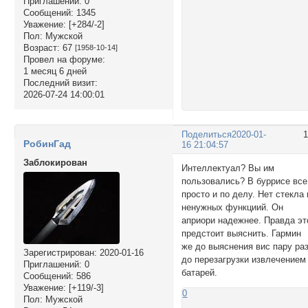
Приглашений:
0
Сообщений:
1345
Уважение:
[+284/-2]
Пол:
Мужской
Возраст:
67
[1958-10-14]
Провел на форуме:
1 месяц 6 дней
Последний визит:
2026-07-24 14:00:01
Поделиться
2020-01-
РобинГад
16 21:04:57
Заблокирован
Интеллектуал? Вы им
пользовались? В буррисе все
просто и по делу. Нет стекла 
ненужных функциий. Он
априори надежнее. Правда эт
предстоит выяснить. Гармин
же до выяснения вис пару ра
Зарегистрирован
: 2020-01-16
до перезагрузки извлечением
Приглашений:
0
батарей.
Сообщений:
586
Уважение:
[+119/-3]
0
Пол:
Мужской