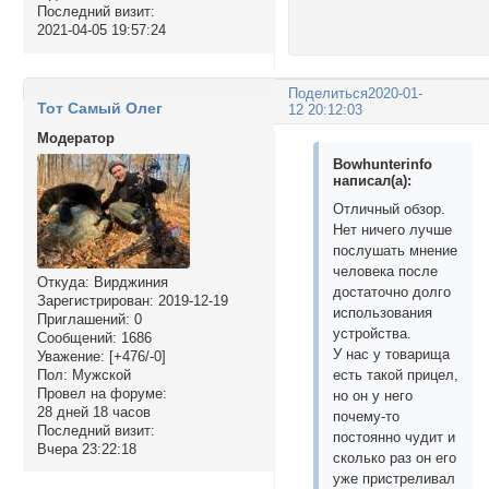
Последний визит:
2021-04-05 19:57:24
Поделиться
2020-01-
Тот Самый Олег
12 20:12:03
Модератор
Bowhunterinfo
написал(а):
Отличный обзор.
Нет ничего лучше
послушать мнение
человека после
Откуда:
Вирджиния
достаточно долго
Зарегистрирован
: 2019-12-19
использования
Приглашений:
0
устройства.
Сообщений:
1686
У нас у товарища
Уважение:
[+476/-0]
Пол:
Мужской
есть такой прицел,
Провел на форуме:
но он у него
28 дней 18 часов
почему-то
Последний визит:
постоянно чудит и
Вчера 23:22:18
сколько раз он его
уже пристреливал