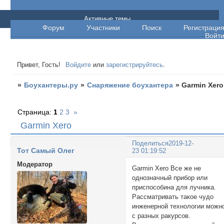
Боухантеры.ру
Активные темы
Форум
Участники
Поиск
Регистраци
Войт
Привет, Гость!
Войдите
или
зарегистрируйтесь
.
»
Боухантеры.ру
»
Снаряжение боухантера
»
Garmin Xero
Страница:
1
2
3
»
Garmin Xero
Поделиться
2019-12-
Тот Самый Олег
23 01:19:52
Модератор
Garmin Xero Все же не
однозначный прибор или
приспособина для лучника.
Рассматривать такое чудо
инженерной технологии можн
с разных ракурсов.