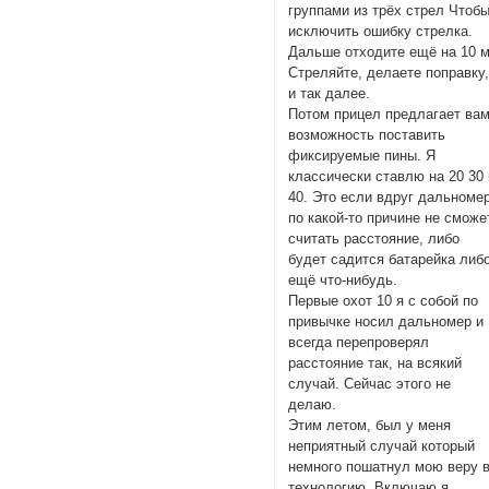
группами из трёх стрел Чтоб
исключить ошибку стрелка.
Дальше отходите ещё на 10 
Стреляйте, делаете поправку
и так далее.
Потом прицел предлагает ва
возможность поставить
фиксируемые пины. Я
классически ставлю на 20 30 
40. Это если вдруг дальноме
по какой-то причине не сможе
считать расстояние, либо
будет садится батарейка либ
ещё что-нибудь.
Первые охот 10 я с собой по
привычке носил дальномер и
всегда перепроверял
расстояние так, на всякий
случай. Сейчас этого не
делаю.
Этим летом, был у меня
неприятный случай который
немного пошатнул мою веру 
технологию. Включаю я