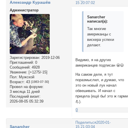
Александр Курашёв
15 20:07:02
Администратор
Sanarcher
написал(а):
Так многие
американцы с
вискера успехи
делают.
Зарегистрирован
: 2019-12-06
Видимо, я на других
Приглашений:
0
американцев подписан 😬😃
Сообщений:
4928
Уважение:
[+1275/-15]
На самом деле, я тут
Пол:
Мужской
поразмыслил, и думаю, что
Возраст:
43
[1983-07-30]
это он новый лук начал
Провел на форуме:
обвешивать. И начал с
3 месяца 11 дней
прицела (ещё бы! это ж гарми
Последний визит:
2026-08-05 05:32:39
💪).
0
Поделиться
2020-01-
Sanarcher
15 21:03:04