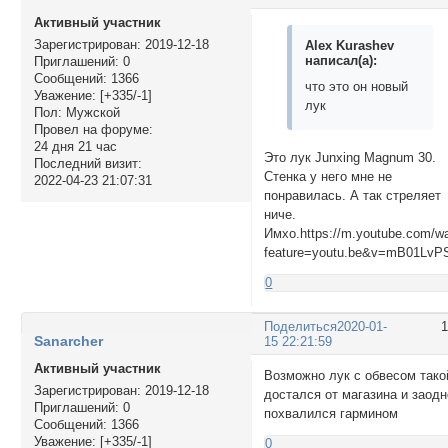
Активный участник
Зарегистрирован
: 2019-12-18
Alex Kurashev
написал(а):
Приглашений:
0
Сообщений:
1366
что это он новый
Уважение:
[+335/-1]
лук
Пол:
Мужской
Провел на форуме:
24 дня 21 час
Это лук Junxing Magnum 30.
Последний визит:
Стенка у него мне не
2022-04-23 21:07:31
понравилась. А так стреляет
ниче.
Имхо.https://m.youtube.com/w
feature=youtu.be&v=mB01LvP
0
Поделиться
2020-01-
Sanarcher
15 22:21:59
Активный участник
Возможно лук с обвесом тако
Зарегистрирован
: 2019-12-18
достался от магазина и заодн
Приглашений:
0
похвалился гармином
Сообщений:
1366
Уважение:
[+335/-1]
0