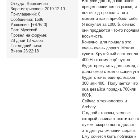
Вот уже два года как такой
Откуда:
Вирджиния
прицел появился на рынке, и
Зарегистрирован
: 2019-12-19
почти год прошел с того
Приглашений:
0
момента как я приобрёл себе.
Сообщений:
1686
Я покупал за 1000 $, сейчас
Уважение:
[+476/-0]
Пол:
Мужской
они продаются что-то порядк
Провел на форуме:
восьмиста.
28 дней 18 часов
Конечно, для прицела это
Последний визит:
очень очень дорого. Можно
Вчера 23:22:18
купить Крутейший спот хог за
400 Но к нему ещё нужно
будет прикупить дальномер, 
дальномер с компенсации уг
будет стоить ещё долларов
300 или 400. Получается что
оба девайса порядка 700или
800$.
Сейчас о технологиях и
Archery.
С одной стороны, человек
который начинает охотиться 
луком, скорее всего делает
это для усложнении задачи.
Ему хочется быть поближе к