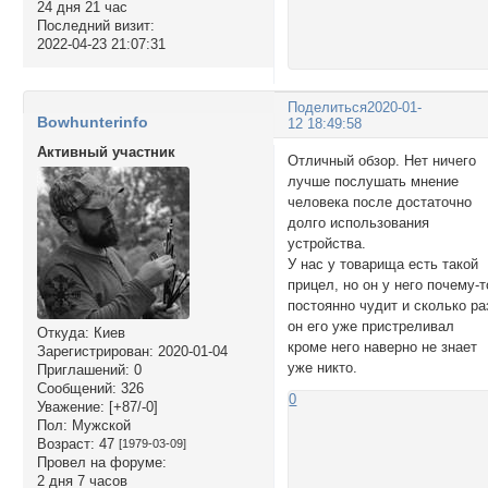
24 дня 21 час
Последний визит:
2022-04-23 21:07:31
Поделиться
2020-01-
Bowhunterinfo
12 18:49:58
Активный участник
Отличный обзор. Нет ничего
лучше послушать мнение
человека после достаточно
долго использования
устройства.
У нас у товарища есть такой
прицел, но он у него почему-т
постоянно чудит и сколько ра
он его уже пристреливал
Откуда:
Киев
кроме него наверно не знает
Зарегистрирован
: 2020-01-04
уже никто.
Приглашений:
0
Сообщений:
326
0
Уважение:
[+87/-0]
Пол:
Мужской
Возраст:
47
[1979-03-09]
Провел на форуме:
2 дня 7 часов