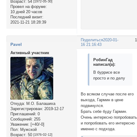
Возраст:
54
[1972-05-30]
Провел на форуме:
10 дней 20 часов
Последний визит:
2021-11-21 18:28:39
Поделиться
2020-01-
Pavel
16 21:16:43
Активный участник
РобинГад
написал(а):
В буррисе все
просто и по делу
Во всяком случае после его
выхода, Гармин в цене
Откуда:
М.О. Балашиха
подвинулся.
Зарегистрирован
: 2019-12-17
Брать себе буду Гармин.
Приглашений:
0
Очень интересно попробоват
Сообщений:
255
и попробовать его интересно
Уважение:
[+40/-0]
именно с подхода.
Пол:
Мужской
Возраст:
50
[1976-02-12]