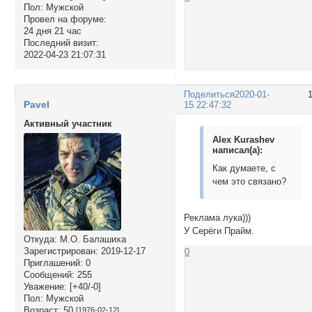
Пол:
Мужской
Провел на форуме:
24 дня 21 час
Последний визит:
2022-04-23 21:07:31
Поделиться
2020-01-
Pavel
15 22:47:32
Активный участник
Alex Kurashev
написал(а):
Как думаете, с
чем это связано?
Реклама лука)))
У Серёги Прайм.
Откуда:
М.О. Балашиха
Зарегистрирован
: 2019-12-17
0
Приглашений:
0
Сообщений:
255
Уважение:
[+40/-0]
Пол:
Мужской
Возраст:
50
[1976-02-12]