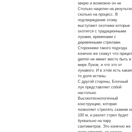
зверю и возможно он не
Столько нацелен на результат
сколько на процесс. В
подтверждение этому
выступают охотники которые
охотится с традиционными
луками, временами с
деревянными стрелами.
Сторонники такого подхода
конечно же скажут что прице
garmin не имеет место быть в
мире Луков, и что это от
лукавого. И в этом есть какая
то доля истины.
С другой стороны, Блочный
лук представляет собой
настолько
Высокотехнологичный
конструкцию, которая
позволяет стрелять скажем н
100 м, и разлет стрел будет
буквально на пару
сантиметров. Это конечно же
если стрелять со станка.