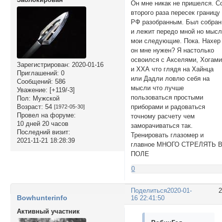
Он мне никак не пришелся. С
второго раза пересек границу
РФ разобранным. Был собран
и лежит передо мной но мыс
мои следующие. Пока. Нахер
он мне нужен? Я настолько
освоился с Акселями, Хогам
Зарегистрирован
: 2020-01-16
и ХХА что глядя на Хайнца
Приглашений:
0
или Дадли ловлю себя на
Сообщений:
586
мысли что лучше
Уважение:
[+119/-3]
пользоваться простыми
Пол:
Мужской
Возраст:
54
приборами и радоваться
[1972-05-30]
Провел на форуме:
точному расчету чем
10 дней 20 часов
заморачиваться так.
Последний визит:
Тренировать глазомер и
2021-11-21 18:28:39
главное МНОГО СТРЕЛЯТЬ 
ПОЛЕ
0
Поделиться
2020-01-
Bowhunterinfo
16 22:41:50
Активный участник