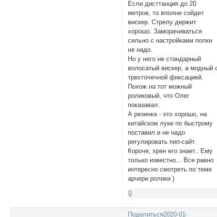
Если дисттанция до 20
метров, то вполне сойдет
вискер. Стрелу держит
хорошо. Заморачиваться
сильно с настройками полки
не надо.
Но у него не стандарный
волосатый вискер, а модный 
трехточечной фиксацией.
Похож на тот можный
роликовый, что Олег
показавал.
А резинка - это хорошо, на
китайском луке по быстрому
поставил и не надо
регулировать пип-сайт.
Короче, хрен его знает.. Ему
только известно... Все равно
интересно смотреть по теме
арчери ролики )
0
Поделиться
2020-01-