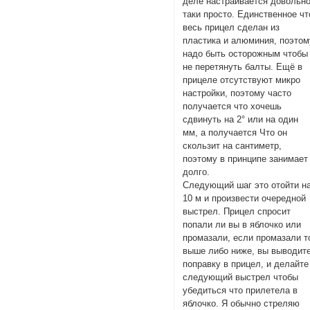
деле настраивается довольн
таки просто. Единственное чт
весь прицел сделан из
пластика и алюминия, поэтом
надо быть осторожным чтобы
не перетянуть балты. Ещё в
прицеле отсутствуют микро
настройки, поэтому часто
получается что хочешь
сдвинуть на 2° или на один
мм, а получается Что он
скользит на сантиметр,
поэтому в принципе занимает
долго.
Следующий шаг это отойти н
10 м и произвести очередной
выстрел. Прицел спросит
попали ли вы в яблочко или
промазали, если промазали т
выше либо ниже, вы выводит
поправку в прицел, и делайте
следующий выстрел чтобы
убедиться что прилетела в
яблочко. Я обычно стреляю