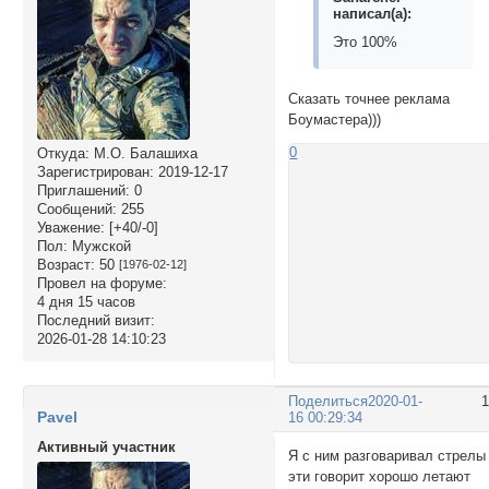
написал(а):
Это 100%
Сказать точнее реклама
Боумастера)))
0
Откуда:
М.О. Балашиха
Зарегистрирован
: 2019-12-17
Приглашений:
0
Сообщений:
255
Уважение:
[+40/-0]
Пол:
Мужской
Возраст:
50
[1976-02-12]
Провел на форуме:
4 дня 15 часов
Последний визит:
2026-01-28 14:10:23
Поделиться
2020-01-
Pavel
16 00:29:34
Активный участник
Я с ним разговаривал стрелы
эти говорит хорошо летают