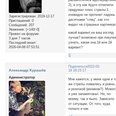
2), а эту как будто отпилили.
придумал плюс стрелы 1.
очевидно не проткнет ладонь
Зарегистрирован
: 2019-12-17
десятками "спиц" ,как это
Приглашений:
0
видел на страшных картинках
Сообщений:
207
Уважение:
[+140/-0]
какой вариант,на ваш взгляд
Провел на форуме:
лучше? возможно при покупк
3 дня 7 часов
узнать, какая она,1й или 2й
Последний визит:
2026-04-08 07:53:51
вариант?
0
Поделиться
2022-02-
Александр Курашёв
18 18:23:17
Администратор
Мне кажется, у меня одни и т
же стрелы ломались и ровно,
и розочкой (веником?). Может
я уже запамятовал. Но, по-
моему, так и было. Зависело
от ситуации. От того, куда
попало и как.