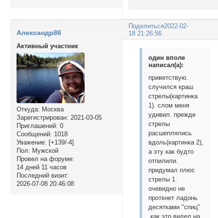
Поделиться
2022-02-
Александр86
18 21:26:56
Активный участник
один вполе
написал(а):
приветствую.
случился краш
стрелы(картинка
1). слом меня
Откуда:
Москва
удивил. прежде
Зарегистрирован
: 2021-03-05
стрелы
Приглашений:
0
расшеплялись
Сообщений:
1018
вдоль(картинка 2),
Уважение:
[+139/-4]
Пол:
Мужской
а эту как будто
Провел на форуме:
отпилили.
14 дней 11 часов
придумал плюс
Последний визит:
стрелы 1.
2026-07-08 20:46:08
очевидно не
проткнет ладонь
десятками "спиц"
,как это видел на