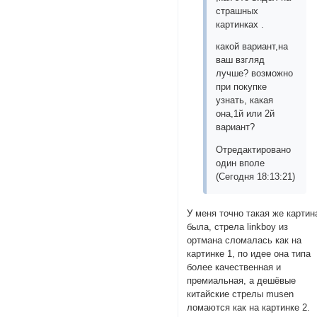
страшных
картинках .
какой вариант,на
ваш взгляд
лучше? возможно
при покупке
узнать, какая
она,1й или 2й
вариант?
Отредактировано
один вполе
(Сегодня 18:13:21)
У меня точно такая же картин
была, стрела linkboy из
ортмана сломалась как на
картинке 1, по идее она типа
более качественная и
премиальная, а дешёвые
китайские стрелы musen
ломаются как на картинке 2.