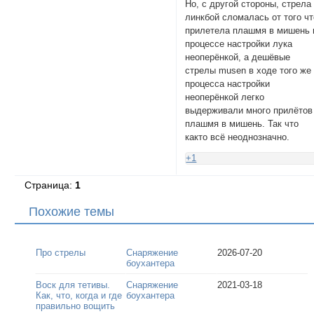
Но, с другой стороны, стрела
линкбой сломалась от того чт
прилетела плашмя в мишень 
процессе настройки лука
неоперёнкой, а дешёвые
стрелы musen в ходе того же
процесса настройки
неоперёнкой легко
выдерживали много прилётов
плашмя в мишень. Так что
както всё неоднозначно.
+1
Страница:
1
Похожие темы
Про стрелы
Снаряжение
2026-07-20
боухантера
Воск для тетивы.
Снаряжение
2021-03-18
Как, что, когда и где
боухантера
правильно вощить