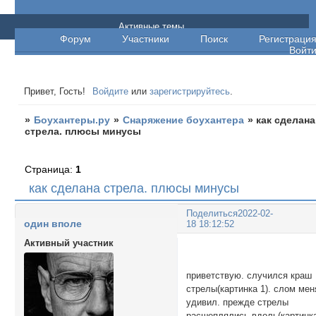
Боухантеры.ру
Активные темы
Форум
Участники
Поиск
Регистраци
Войт
Привет, Гость!
Войдите
или
зарегистрируйтесь
.
»
Боухантеры.ру
»
Снаряжение боухантера
»
как сделана
стрела. плюсы минусы
Страница:
1
как сделана стрела. плюсы минусы
Поделиться
2022-02-
один вполе
18 18:12:52
Активный участник
приветствую. случился краш
стрелы(картинка 1). слом мен
удивил. прежде стрелы
расшеплялись вдоль(картинк