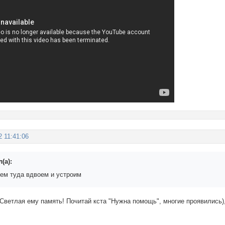
2 11:41:06
(а):
дем туда вдвоем и устроим
Светлая ему память! Почитай кста "Нужна помощь", многие проявились)