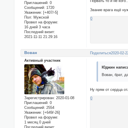
Порвать то и не кого..
Приглашений:
0
Сообщений:
1720
Звание врага ещё нуж
Уважение:
[+407/-5]
Пол:
Мужской
0
Провел на форуме:
16 дней 3 часа
Последний визит:
2021-11-11 21:29:16
Вован
Поделиться
2020-02-2
Активный участник
Юджин написа
Вован, брат, д
Ну прям от сердца от
Зарегистрирован
: 2020-01-08
0
Приглашений:
0
Сообщений:
2554
Уважение:
[+649/-26]
Провел на форуме:
1 месяц 0 дней
Последний визит: