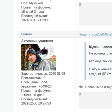
Пол:
Мужской
0
Провел на форуме:
16 дней 3 часа
Последний визит:
2021-11-11 21:29:16
Вован
Поделиться
2020-02-2
Активный участник
Юджин написа
Не поняла, сч
Кто ещё так сч
Я чту мнение 
Зарегистрирован
: 2020-01-08
каждым ДРУЖЕ
Приглашений:
0
Сообщений:
2554
Уважение:
[+649/-26]
Не, я себя имел в ви
Провел на форуме:
0
1 месяц 0 дней
Последний визит:
2021-12-30 10:27:53