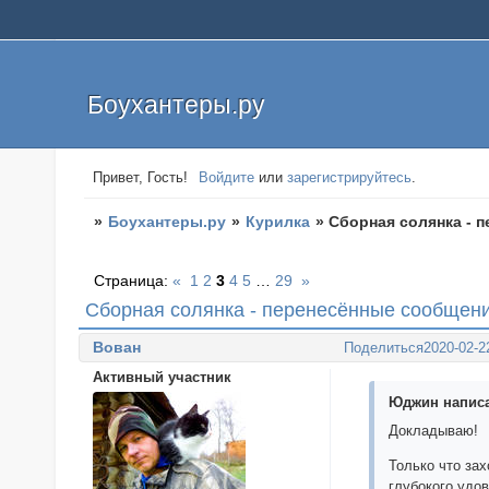
Боухантеры.ру
Привет, Гость!
Войдите
или
зарегистрируйтесь
.
»
Боухантеры.ру
»
Курилка
»
Сборная солянка - 
Страница:
«
1
2
3
4
5
…
29
»
Сборная солянка - перенесённые сообщен
Вован
Поделиться
2020-02-2
Активный участник
Юджин написа
Докладываю!
Только что зах
глубокого удов