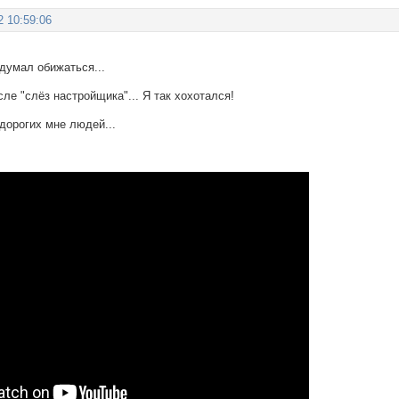
2 10:59:06
 думал обижаться...
сле "слёз настройщика"... Я так хохотался!
дорогих мне людей...