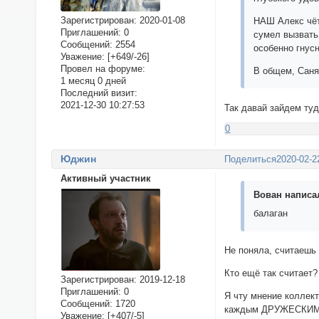
Зарегистрирован
: 2020-01-08
НАШ Алекс чёт
Приглашений:
0
сумел вызвать
Сообщений:
2554
особенно гнусн
Уважение:
[+649/-26]
Провел на форуме:
В общем, Сан
1 месяц 0 дней
Последний визит:
2021-12-30 10:27:53
Так давай зайдем ту
0
Юджин
Поделиться
2020-02-2
Активный участник
Вован написал
балаган
Не поняла, считаешь
Кто ещё так считает?
Зарегистрирован
: 2019-12-18
Приглашений:
0
Я чту мнение коллек
Сообщений:
1720
каждым ДРУЖЕСКИМ 
Уважение:
[+407/-5]