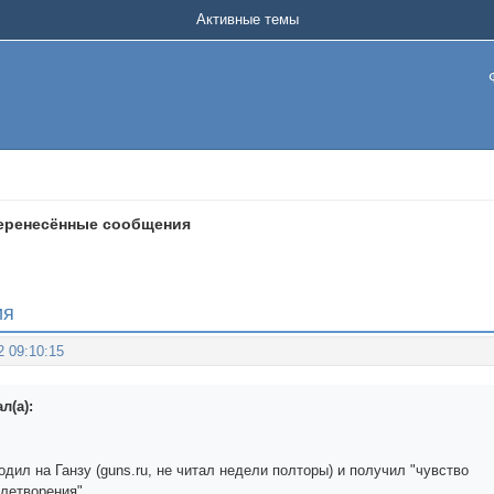
Активные темы
перенесённые сообщения
ия
2 09:10:15
л(а):
одил на Ганзу (guns.ru, не читал недели полторы) и получил "чувство
летворения"...