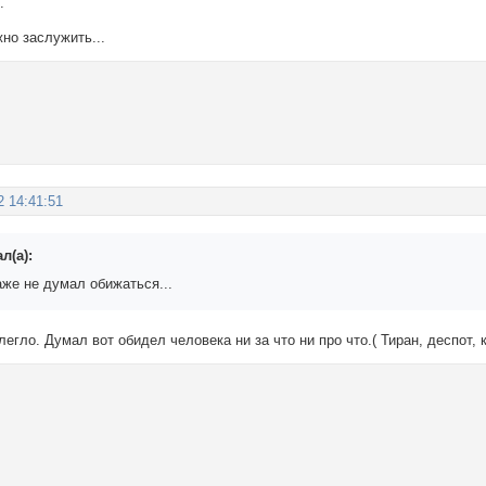
.
но заслужить...
2 14:41:51
л(а):
аже не думал обижаться...
легло. Думал вот обидел человека ни за что ни про что.( Тиран, деспот, 