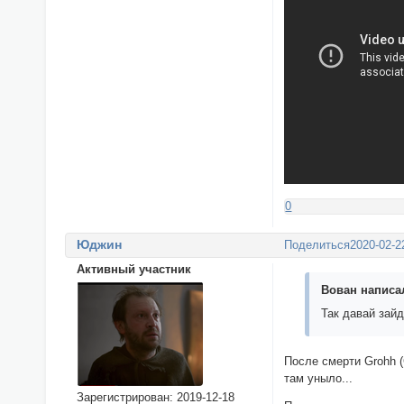
0
Юджин
Поделиться
2020-02-2
Активный участник
Вован написал
Так давай зай
После смерти Grohh (
там уныло...
Зарегистрирован
: 2019-12-18