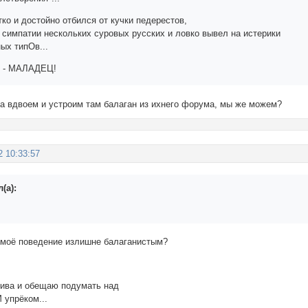
ко и достойно отбился от кучки педерестов,
 симпатии нескольких суровых русских и ловко вывел на истерики
ых типОв...
я - МАЛАДЕЦ!
да вдвоем и устроим там балаган из ихнего форума, мы же можем?
2 10:33:57
(а):
 моё поведение излишне балаганистым?
тива и обещаю подумать над
упрёком...