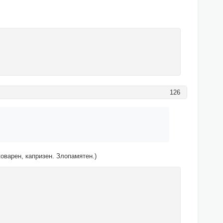
126
коварен, капризен. Злопамятен.)