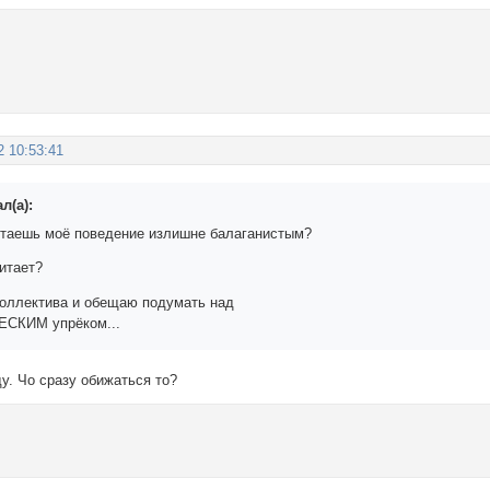
2 10:53:41
л(а):
итаешь моё поведение излишне балаганистым?
итает?
коллектива и обещаю подумать над
СКИМ упрёком...
ду. Чо сразу обижаться то?