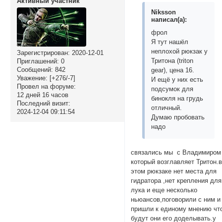
Активный участник
Niksson
написал(а):
фрол
Я тут нашёл
неплохой рюкзак у
Зарегистрирован
: 2020-12-01
Тритона (triton
Приглашений:
0
Сообщений:
842
gear), цена 16.
Уважение:
[+276/-7]
И ещё у них есть
Провел на форуме:
подсумок для
12 дней 16 часов
бинокля на грудь
Последний визит:
отличный.
2024-12-04 09:11:54
Думаю пробовать
надо
связались мы с Владимиром
который возглавляет Тритон.
этом рюкзаке нет места для
гидратора ,нет крепления для
лука и еще несколько
ньюансов,поговорили с ним и
пришли к единому мнению чт
будут они его доделывать.у