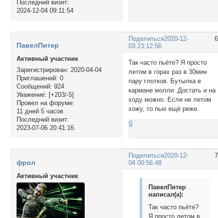
Последний визит:
2024-12-04 09:11:54
Поделиться
2020-12-
ПавелПитер
03 23:12:56
Активный участник
Так часто пьёте? Я просто
Зарегистрирован
: 2020-04-04
летом в горах раз в 30мин
Приглашений:
0
пару глотков. Бутылка в
Сообщений:
924
кармане молли .Достать и на
Уважение:
[+203/-5]
ходу можно. Если не летом
Провел на форуме:
хожу, то пью ещё реже.
11 дней 5 часов
Последний визит:
0
2023-07-06 20:41:16
Поделиться
2020-12-
фрол
04 00:56:48
Активный участник
ПавелПитер
написал(а):
Так часто пьёте?
Я просто летом в