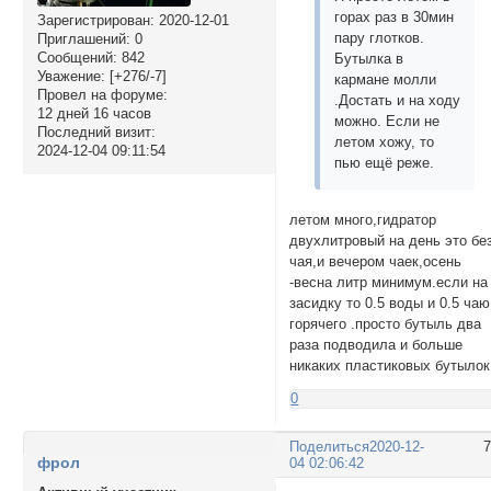
горах раз в 30мин
Зарегистрирован
: 2020-12-01
пару глотков.
Приглашений:
0
Сообщений:
842
Бутылка в
Уважение:
[+276/-7]
кармане молли
Провел на форуме:
.Достать и на ходу
12 дней 16 часов
можно. Если не
Последний визит:
летом хожу, то
2024-12-04 09:11:54
пью ещё реже.
летом много,гидратор
двухлитровый на день это бе
чая,и вечером чаек,осень
-весна литр минимум.если на
засидку то 0.5 воды и 0.5 чаю
горячего .просто бутыль два
раза подводила и больше
никаких пластиковых бутылок
0
Поделиться
2020-12-
фрол
04 02:06:42