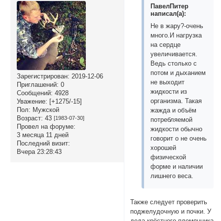
ПавелПитер
написал(а):
Не в жару?-очень
много.И нагрузка
на сердце
увеличивается.
Ведь столько с
потом и дыханием
Зарегистрирован
: 2019-12-06
не выходит
Приглашений:
0
жидкости из
Сообщений:
4928
организма. Такая
Уважение:
[+1275/-15]
Пол:
Мужской
жажда и объём
Возраст:
43
[1983-07-30]
потребляемой
Провел на форуме:
жидкости обычно
3 месяца 11 дней
говорит о не очень
Последний визит:
хорошей
Вчера 23:28:43
физической
форме и наличии
лишнего веса.
Также следует проверить
поджелудочную и почки. У
деда крёстного племянника