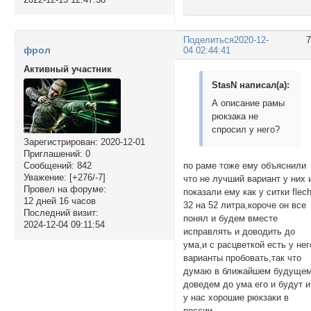
Поделиться
2020-12-
фрол
04 02:44:41
Активный участник
StasN написал(а):
А описание рамы
рюкзака не
спросил у него?
Зарегистрирован
: 2020-12-01
Приглашений:
0
Сообщений:
842
по раме тоже ему объяснили
Уважение:
[+276/-7]
что не лучший вариант у них 
Провел на форуме:
показали ему как у ситки flech
12 дней 16 часов
32 на 52 литра,короче он все
Последний визит:
понял и будем вместе
2024-12-04 09:11:54
исправлять и доводить до
ума,и с расцветкой есть у нег
варианты пробовать,так что
думаю в ближайшем будуще
доведем до ума его и будут и
у нас хорошие рюкзаки в
россии.