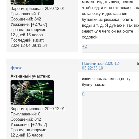
момент издать звук, нежен
чтобы идти и не отвлекаясь н
Зарегистрирован
: 2020-12-01
остановку и доставания
Приглашений:
0
Сообщений:
842
бутылки из рюкзака попить
Уважение:
[+276/-7]
воды и т. д. Я думаю и так вс
Провел на форуме:
знают бля чего он на охоте
12 дней 16 часов
ходовой
Последний визит:
2024-12-04 09:11:54
+2
Поделиться
2020-12-
фрол
03 22:33:19
Активный участник
извиняюсь за слова,не ту
букву нажал
0
Зарегистрирован
: 2020-12-01
Приглашений:
0
Сообщений:
842
Уважение:
[+276/-7]
Провел на форуме:
12 дней 16 часов