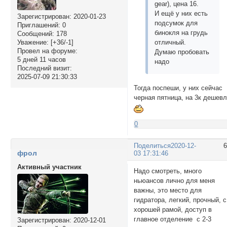
gear), цена 16.
И ещё у них есть
Зарегистрирован
: 2020-01-23
подсумок для
Приглашений:
0
бинокля на грудь
Сообщений:
178
отличный.
Уважение:
[+36/-1]
Провел на форуме:
Думаю пробовать
5 дней 11 часов
надо
Последний визит:
2025-07-09 21:30:33
Тогда поспеши, у них сейчас
черная пятница, на 3к дешев
0
Поделиться
2020-12-
фрол
03 17:31:46
Активный участник
Надо смотреть, много
ньюансов лично для меня
важны, это место для
гидратора, легкий, прочный, с
хорошей рамой, доступ в
главное отделение с 2-3
Зарегистрирован
: 2020-12-01