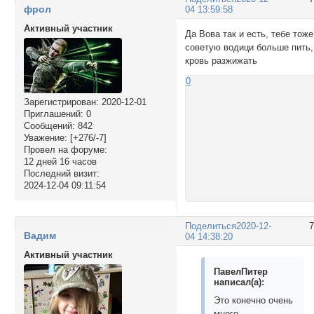
фрол
04 13:59:58
Активный участник
Да Вова так и есть, тебе тоже
советую водици больше пить,
кровь разжижать
0
Зарегистрирован
: 2020-12-01
Приглашений:
0
Сообщений:
842
Уважение:
[+276/-7]
Провел на форуме:
12 дней 16 часов
Последний визит:
2024-12-04 09:11:54
Поделиться
2020-12-
Вадим
04 14:38:20
Активный участник
ПавелПитер
написал(а):
Это конечно очень
много.