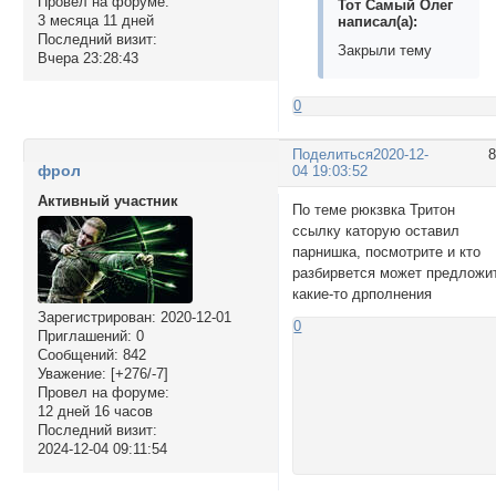
Провел на форуме:
Тот Самый Олег
3 месяца 11 дней
написал(а):
Последний визит:
Закрыли тему
Вчера 23:28:43
0
Поделиться
2020-12-
фрол
04 19:03:52
Активный участник
По теме рюкзвка Тритон
ссылку каторую оставил
парнишка, посмотрите и кто
разбирвется может предложи
какие-то дрполнения
Зарегистрирован
: 2020-12-01
0
Приглашений:
0
Сообщений:
842
Уважение:
[+276/-7]
Провел на форуме:
12 дней 16 часов
Последний визит:
2024-12-04 09:11:54