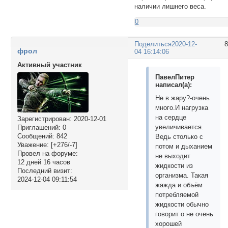
наличии лишнего веса.
0
Поделиться
2020-12-
фрол
04 16:14:06
Активный участник
ПавелПитер
написал(а):
Не в жару?-очень
много.И нагрузка
на сердце
Зарегистрирован
: 2020-12-01
увеличивается.
Приглашений:
0
Сообщений:
842
Ведь столько с
Уважение:
[+276/-7]
потом и дыханием
Провел на форуме:
не выходит
12 дней 16 часов
жидкости из
Последний визит:
организма. Такая
2024-12-04 09:11:54
жажда и объём
потребляемой
жидкости обычно
говорит о не очень
хорошей