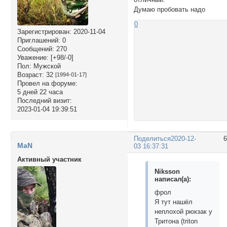
Думаю пробовать надо
0
Зарегистрирован
: 2020-11-04
Приглашений:
0
Сообщений:
270
Уважение:
[+98/-0]
Пол:
Мужской
Возраст:
32
[1994-01-17]
Провел на форуме:
5 дней 22 часа
Последний визит:
2023-01-04 19:39:51
Поделиться
2020-12-
MaN
03 16:37:31
Активный участник
Niksson
написал(а):
фрол
Я тут нашёл
неплохой рюкзак у
Тритона (triton