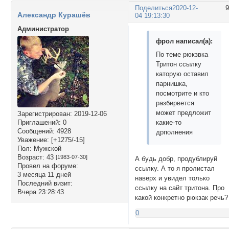
Поделиться
2020-12-
Александр Курашёв
04 19:13:30
Администратор
фрол написал(а):
По теме рюкзвка
Тритон ссылку
каторую оставил
парнишка,
посмотрите и кто
разбирвется
может предложит
Зарегистрирован
: 2019-12-06
какие-то
Приглашений:
0
Сообщений:
4928
дрполнения
Уважение:
[+1275/-15]
Пол:
Мужской
Возраст:
43
[1983-07-30]
А будь добр, продублируй
Провел на форуме:
ссылку. А то я пролистал
3 месяца 11 дней
наверх и увидел только
Последний визит:
ссылку на сайт тритона. Про
Вчера 23:28:43
какой конкретно рюкзак речь?
0