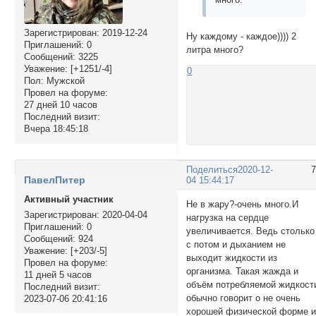
Зарегистрирован
: 2019-12-24
Ну каждому - каждое)))) 2
Приглашений:
0
литра много?
Сообщений:
3225
Уважение:
[+1251/-4]
0
Пол:
Мужской
Провел на форуме:
27 дней 10 часов
Последний визит:
Вчера 18:45:18
Поделиться
2020-12-
ПавелПитер
04 15:44:17
Активный участник
Не в жару?-очень много.И
Зарегистрирован
: 2020-04-04
нагрузка на сердце
Приглашений:
0
увеличивается. Ведь столько
Сообщений:
924
с потом и дыханием не
Уважение:
[+203/-5]
выходит жидкости из
Провел на форуме:
организма. Такая жажда и
11 дней 5 часов
объём потребляемой жидкост
Последний визит:
обычно говорит о не очень
2023-07-06 20:41:16
хорошей физической форме 