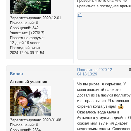
проверят, что-то она мне не
нравиться в последнее время
+1
Зарегистрирован
: 2020-12-01
Приглашений:
0
Сообщений:
842
Уважение:
[+276/-7]
Провел на форуме:
12 дней 16 часов
Последний визит:
2024-12-04 09:11:54
Поделиться
2020-12-
Вован
04 18:13:29
Активный участник
Чо вы ржоте, я серьёзно. У
меня знакомый на охоте
достал из за пазухи поллитру
и с горла выпил. Я маленько
охренел когда увидел
Оказалось вода была в
бутылке а у мужика диабет. 
Зарегистрирован
: 2020-01-08
сказал мол вылечил диабет
Приглашений:
0
медвежьим салом. Оказалось
Сообщений:
2554