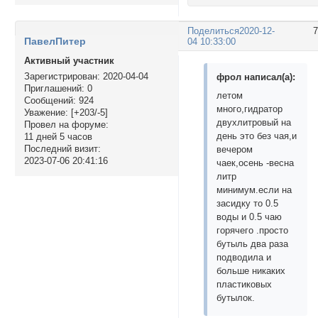
Поделиться
2020-12-
ПавелПитер
04 10:33:00
Активный участник
Зарегистрирован
: 2020-04-04
фрол написал(а):
Приглашений:
0
летом
Сообщений:
924
много,гидратор
Уважение:
[+203/-5]
двухлитровый на
Провел на форуме:
день это без чая,и
11 дней 5 часов
Последний визит:
вечером
2023-07-06 20:41:16
чаек,осень -весна
литр
минимум.если на
засидку то 0.5
воды и 0.5 чаю
горячего .просто
бутыль два раза
подводила и
больше никаких
пластиковых
бутылок.