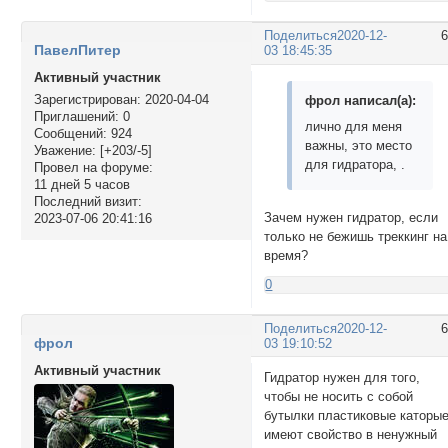
Поделиться
2020-12-
ПавелПитер
03 18:45:35
Активный участник
Зарегистрирован
: 2020-04-04
фрол написал(а):
Приглашений:
0
лично для меня
Сообщений:
924
важны, это место
Уважение:
[+203/-5]
для гидратора, .
Провел на форуме:
11 дней 5 часов
Последний визит:
Зачем нужен гидратор, если
2023-07-06 20:41:16
только не бежишь треккинг на
время?
0
Поделиться
2020-12-
фрол
03 19:10:52
Активный участник
Гидратор нужен для того,
чтобы не носить с собой
бутылки пластиковые каторы
имеют свойство в ненужный