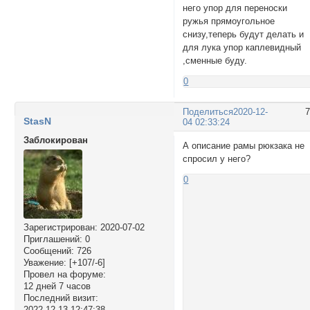
него упор для переноски
ружья прямоугольное
снизу,теперь будут делать и
для лука упор каплевидный
,сменные буду.
0
Поделиться
2020-12-
StasN
04 02:33:24
Заблокирован
А описание рамы рюкзака не
спросил у него?
0
Зарегистрирован
: 2020-07-02
Приглашений:
0
Сообщений:
726
Уважение:
[+107/-6]
Провел на форуме:
12 дней 7 часов
Последний визит:
2022-12-13 12:47:38