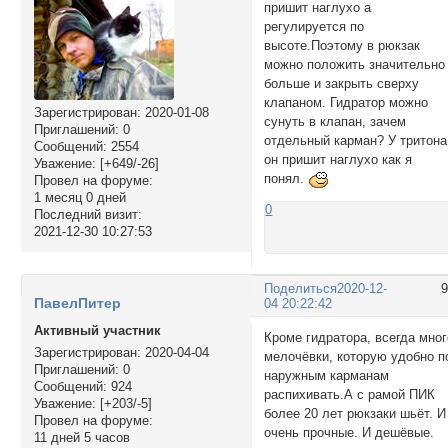
пришит наглухо а
регулируется по
высоте.Поэтому в рюкзак
можно положить значительно
больше и закрыть сверху
клапаном. Гидратор можно
Зарегистрирован
: 2020-01-08
сунуть в клапан, зачем
Приглашений:
0
отдельный карман? У тритона
Сообщений:
2554
он пришит наглухо как я
Уважение:
[+649/-26]
понял.
Провел на форуме:
1 месяц 0 дней
0
Последний визит:
2021-12-30 10:27:53
Поделиться
2020-12-
ПавелПитер
04 20:22:42
Активный участник
Кроме гидратора, всегда мног
Зарегистрирован
: 2020-04-04
мелочёвки, которую удобно п
Приглашений:
0
наружным карманам
Сообщений:
924
распихивать.А с рамой ПИК
Уважение:
[+203/-5]
более 20 лет рюкзаки шьёт. И
Провел на форуме:
очень прочные. И дешёвые.
11 дней 5 часов