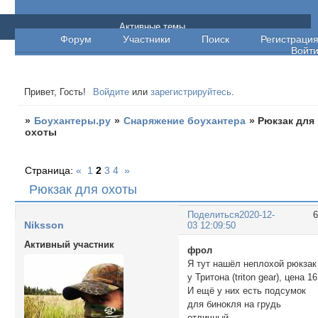
Боухантеры.ру
Активные темы
Форум
Участники
Поиск
Регистраци
Войт
Привет, Гость!
Войдите
или
зарегистрируйтесь
.
»
Боухантеры.ру
»
Снаряжение боухантера
»
Рюкзак для
охоты
Страница:
«
1
2
3
4
»
Рюкзак для охоты
Поделиться
2020-12-
Niksson
03 12:09:50
Активный участник
фрол
Я тут нашёл неплохой рюкзак
у Тритона (triton gear), цена 16
И ещё у них есть подсумок
для бинокля на грудь
отличный.