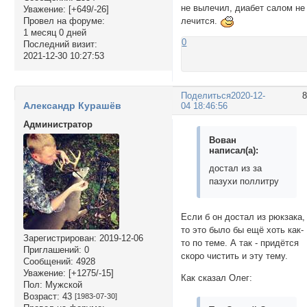
не вылечил, диабет салом не
Уважение:
[+649/-26]
лечится.
Провел на форуме:
1 месяц 0 дней
0
Последний визит:
2021-12-30 10:27:53
Поделиться
2020-12-
Александр Курашёв
04 18:46:56
Администратор
Вован
написал(а):
достал из за
пазухи поллитру
Если б он достал из рюкзака,
то это было бы ещё хоть как-
Зарегистрирован
: 2019-12-06
то по теме. А так - придётся
Приглашений:
0
скоро чистить и эту тему.
Сообщений:
4928
Уважение:
[+1275/-15]
Как сказал Олег:
Пол:
Мужской
Возраст:
43
[1983-07-30]