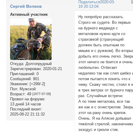
Поделиться
2020-03-
Сергей Волков
19 20:13:04
Активный участник
Ну попробую рассказать.
Строго не судите. Во первых
на бурного медведя с
металовом нужно идти со
страховкой (страхующий
должен быть опытным по
мишке и с ружжом). Во вторы
добыть его очень легко. Звер
этот ничего не боится и очень
Откуда:
Долгопрудный
любопытен. Отбегает
Зарегистрирован
: 2020-01-21
недалеко так как слеп шибко 
Приглашений:
0
потом пытается понять что к
Сообщений:
901
Уважение:
[+299/-2]
чему. Скажу честно, стоял я 
Пол:
Мужской
в трех метрах от бурного пар
Возраст:
49
[1977-07-09]
раз. Случайные встречи.
Провел на форуме:
А по теме металова, все так
13 дней 14 часов
же как и с огнестрелом. Звер
Последний визит:
этот на рану очень крепок.
2025-08-22 21:11:32
Очень. Я на Аляске добывал
тяжёлой стрелой, наконечник
экзодус и гризли стик.