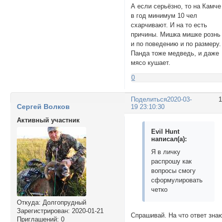
А если серьёзно, то на Камче
в год минимум 10 чел
схарчивают. И на то есть
причины. Мишка мишке рознь
и по поведению и по размеру.
Панда тоже медведь, и даже
мясо кушает.
0
Поделиться
2020-03-
Сергей Волков
19 23:10:30
Активный участник
Evil Hunt
написал(а):
Я в личку
распрошу как
вопросы смогу
сформулировать
четко
Откуда:
Долгопрудный
Зарегистрирован
: 2020-01-21
Спрашивай. На что ответ зна
Приглашений:
0