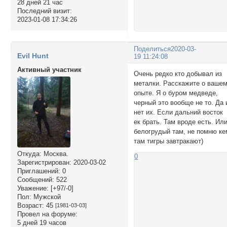
28 дней 21 час
Последний визит:
2023-01-08 17:34:26
Поделиться
2020-03-
Evil Hunt
19 11:24:08
Активный участник
Очень редко кто добывал из
металки. Расскажите о ваше
опыте. Я о буром медведе,
черный это вообще не то. Да 
нет их. Если дальний восток
ек брать. Там вроде есть. Ил
белогрудый там, не помню ке
там тигры завтракают)
Откуда:
Москва.
0
Зарегистрирован
: 2020-03-02
Приглашений:
0
Сообщений:
522
Уважение:
[+97/-0]
Пол:
Мужской
Возраст:
45
[1981-03-03]
Провел на форуме:
5 дней 19 часов