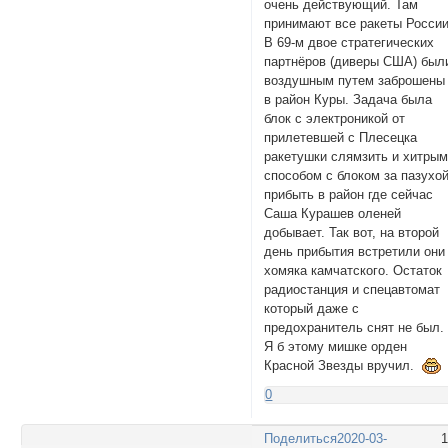
очень действующий. Там
принимают все ракеты России
В 69-м двое стратегических
партнёров (диверы США) был
воздушным путем заброшены
в район Куры. Задача была
блок с электроникой от
прилетевшей с Плесецка
ракетушки слямзить и хитры
способом с блоком за пазухо
прибыть в район где сейчас
Саша Курашев оленей
добывает. Так вот, на второй
день прибытия встретили они
хомяка камчатского. Остаток
радиостанция и спецавтомат
который даже с
предохранитель снят не был.
Я б этому мишке орден
Красной Звезды вручил.
0
Поделиться
2020-03-