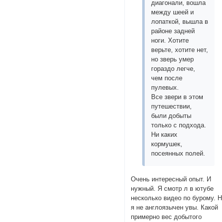
диагонали, вошла
между шеей и
лопаткой, вышла в
районе задней
ноги. Хотите
верьте, хотите нет,
но зверь умер
гораздо легче,
чем после
пулевых.
Все звери в этом
путешествии,
были добыты
только с подхода.
Ни каких
кормушек,
посеянных полей.
Очень интересный опыт. И
нужный. Я смотр л в ютубе
несколько видео по бурому. 
я не англоязычен увы. Какой
примерно вес добытого