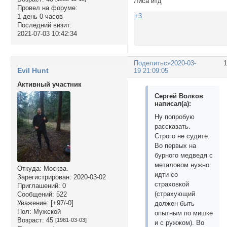
Лиса итд
Провел на форуме:
+3
1 день 0 часов
Последний визит:
2021-07-03 10:42:34
Поделиться
2020-03-
Evil Hunt
19 21:09:05
Активный участник
Сергей Волков
написал(а):
Ну попробую
рассказать.
Строго не судите.
Во первых на
бурного медведя с
металовом нужно
Откуда:
Москва.
идти со
Зарегистрирован
: 2020-03-02
страховкой
Приглашений:
0
(страхующий
Сообщений:
522
Уважение:
[+97/-0]
должен быть
Пол:
Мужской
опытным по мишке
Возраст:
45
[1981-03-03]
и с ружжом). Во