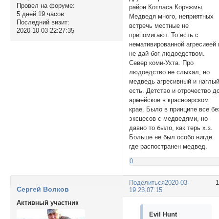
Провел на форуме:
район Котласа Коряжмы.
5 дней 19 часов
Медведя много, неприятных
Последний визит:
встречь местные не
2020-10-03 22:27:35
припомигают. То есть с
немативированной агресиеей 
не дай бог людоедством.
Север коми-Ухта. Про
людоедство не слыхал, но
медведь агресивный и наглы
есть. Детство и отрочество д
армейское в красноярском
крае. Было в принципе все бе
эксцесов с медведями, но
давно то было, как терь х.з.
Больше не был особо нигде
где распостранен медвед.
0
Поделиться
2020-03-
Сергей Волков
19 23:07:15
Активный участник
Evil Hunt