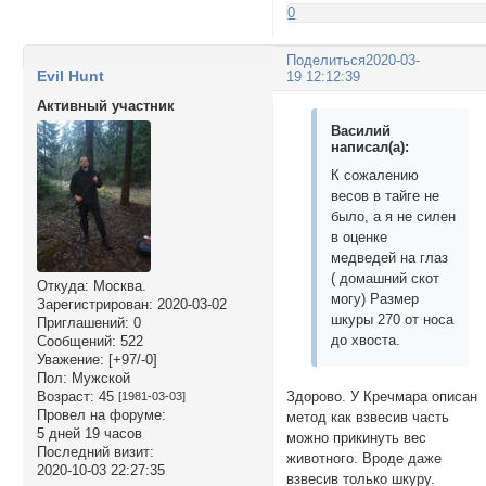
0
Поделиться
2020-03-
Evil Hunt
19 12:12:39
Активный участник
Василий
написал(а):
К сожалению
весов в тайге не
было, а я не силен
в оценке
медведей на глаз
( домашний скот
Откуда:
Москва.
могу) Размер
Зарегистрирован
: 2020-03-02
шкуры 270 от носа
Приглашений:
0
до хвоста.
Сообщений:
522
Уважение:
[+97/-0]
Пол:
Мужской
Возраст:
45
Здорово. У Кречмара описан
[1981-03-03]
Провел на форуме:
метод как взвесив часть
5 дней 19 часов
можно прикинуть вес
Последний визит:
животного. Вроде даже
2020-10-03 22:27:35
взвесив только шкуру.