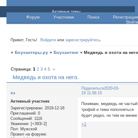
Боухантеры.ру
Активные темы
Форум
Участники
Поиск
Регистраци
Войт
Привет, Гость!
Войдите
или
зарегистрируйтесь
.
»
Боухантеры.ру
»
Боухантинг
»
Медведь и охота на него
Страница:
1
2
3
4
5
»
Медведь и охота на него.
Поделиться
2020-03-
хз
19 11:06:15
Активный участник
Понимаю, медведь не частый
Зарегистрирован
: 2019-12-18
трофей и тема пополняться
Приглашений:
0
будет редко, но тем не менее 
Сообщений:
1116
Уважение:
[+393/-2]
+1
Пол:
Мужской
Провел на форуме: