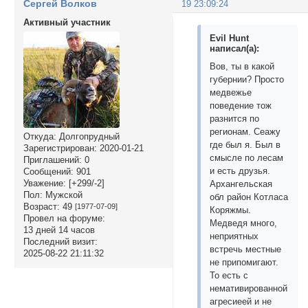
Сергей Волков
19 23:09:24
Активный участник
Evil Hunt
написал(а):
Вов, ты в какой
губернии? Просто
медвежье
поведение тож
разнится по
регионам. Сеажу
Откуда:
Долгопрудный
где был я. Был в
Зарегистрирован
: 2020-01-21
смысле по лесам
Приглашений:
0
и есть друзья.
Сообщений:
901
Уважение:
[+299/-2]
Архангельская
Пол:
Мужской
обл район Котласа
Возраст:
49
[1977-07-09]
Коряжмы.
Провел на форуме:
Медведя много,
13 дней 14 часов
неприятных
Последний визит:
встречь местные
2025-08-22 21:11:32
не припомигают.
То есть с
немативированной
агресиеей и не