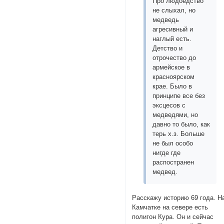
Про людоедство
не слыхал, но
медведь
агресивный и
наглый есть.
Детство и
отрочество до
армейское в
красноярском
крае. Было в
принципе все без
эксцесов с
медведями, но
давно то было, как
терь х.з. Больше
не был особо
нигде где
распостранен
медвед.
Расскажу историю 69 года. Н
Камчатке на севере есть
полигон Кура. Он и сейчас