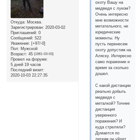
охоту Вашу на
медведя с луком?
Очень интересно
мне возможности
Откуда:
Москва.
метательного, не
Зарегистрирован
: 2020-03-02
юридические
Приглашений:
0
моменты. Ну
Сообщений:
522
Уважение:
[+97/-0]
пусть перенесем
Пол:
Мужской
охоту допустим на
Возраст:
45
[1981-03-03]
Аляску. Интересно
Провел на форуме:
само поражение и
5 дней 19 часов
время за сколько
Последний визит:
дошел.
2020-10-03 22:27:35
С какой дистанции
реально добыть
медведя с
металкой? Точнее
дистанция
уверенного
поражения? И
куда стреляли?
Думается по
легким он уйдет