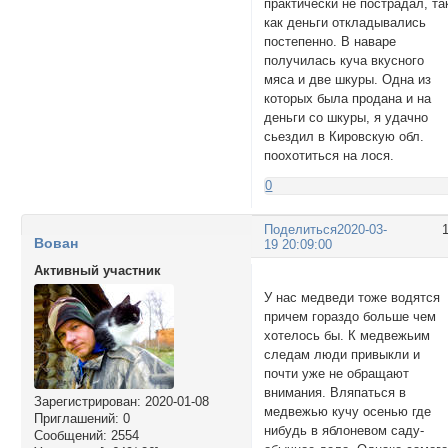
практически не пострадал, та
как деньги откладывались
постепенно. В наваре
получилась куча вкусного
мяса и две шкуры. Одна из
которых была продана и на
деньги со шкуры, я удачно
сьездил в Кировскую обл.
поохотиться на лося.
0
Поделиться
2020-03-
Вован
19 20:09:00
Активный участник
У нас медведи тоже водятся
причем гораздо больше чем
хотелось бы. К медвежьим
следам люди привыкли и
почти уже не обращают
внимания. Вляпаться в
Зарегистрирован
: 2020-01-08
медвежью кучу осенью где
Приглашений:
0
нибудь в яблоневом саду-
Сообщений:
2554