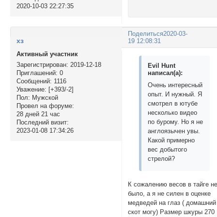
2020-10-03 22:27:35
Поделиться
2020-03-
хз
19 12:08:31
Активный участник
Зарегистрирован
: 2019-12-18
Evil Hunt
написал(а):
Приглашений:
0
Сообщений:
1116
Очень интересный
Уважение:
[+393/-2]
опыт. И нужный. Я
Пол:
Мужской
смотрел в ютубе
Провел на форуме:
несколько видео
28 дней 21 час
по бурому. Но я не
Последний визит:
2023-01-08 17:34:26
англоязычен увы.
Какой примерно
вес добытого
стрелой?
К сожалению весов в тайге н
было, а я не силен в оценке
медведей на глаз ( домашний
скот могу) Размер шкуры 270