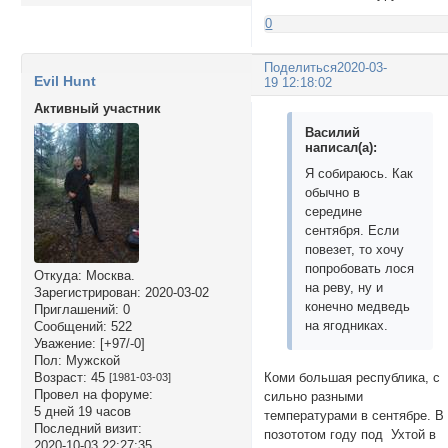
0
Поделиться
2020-03-
Evil Hunt
19 12:18:02
Активный участник
Василий
написал(а):
Я собираюсь. Как
обычно в
середине
сентября. Если
повезет, то хочу
попробовать лося
Откуда:
Москва.
на реву, ну и
Зарегистрирован
: 2020-03-02
конечно медведь
Приглашений:
0
на ягодниках.
Сообщений:
522
Уважение:
[+97/-0]
Пол:
Мужской
Возраст:
45
Коми большая республика, с
[1981-03-03]
Провел на форуме:
сильно разными
5 дней 19 часов
температурами в сентябре. В
Последний визит:
позототом году под Ухтой в
2020-10-03 22:27:35