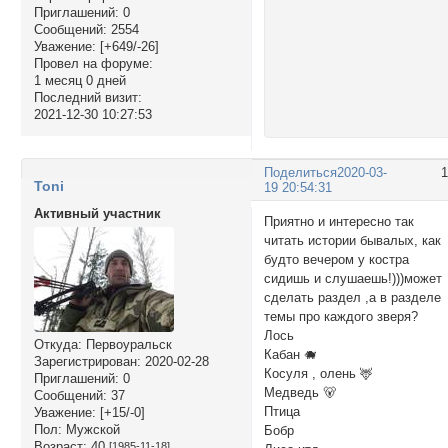
Приглашений:
0
Сообщений:
2554
Уважение:
[+649/-26]
Провел на форуме:
1 месяц 0 дней
Последний визит:
2021-12-30 10:27:53
Поделиться
2020-03-
Toni
19 20:54:31
Активный участник
Приятно и интересно так
читать истории бывалых, как
будто вечером у костра
сидишь и слушаешь!)))может
сделать раздел ,а в разделе
темы про каждого зверя?
Лось
Откуда:
Первоуральск
Кабан 🐗
Зарегистрирован
: 2020-02-28
Косуля , олень 🦌
Приглашений:
0
Медведь 🐻
Сообщений:
37
Птица
Уважение:
[+15/-0]
Пол:
Мужской
Бобр
Возраст:
40
[1985-11-18]