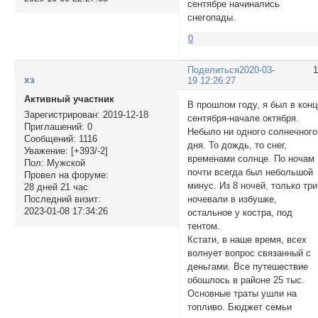
сентябре начинались
снегопады.
0
Поделиться
2020-03-
хз
19 12:26:27
Активный участник
В прошлом году, я был в конц
Зарегистрирован
: 2019-12-18
сентября-начале октября.
Приглашений:
0
Небыло ни одного солнечного
Сообщений:
1116
дня. То дождь, то снег,
Уважение:
[+393/-2]
временами солнце. По ночам
Пол:
Мужской
почти всегда был небольшой
Провел на форуме:
минус. Из 8 ночей, только три
28 дней 21 час
ночевали в избушке,
Последний визит:
2023-01-08 17:34:26
остальное у костра, под
тентом.
Кстати, в наше время, всех
волнует вопрос связанный с
деньгами. Все путешествие
обошлось в районе 25 тыс.
Основные траты ушли на
топливо. Бюджет семьи