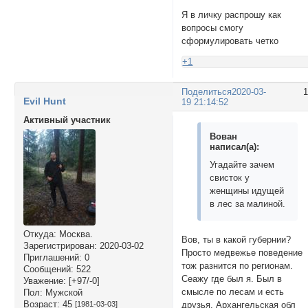
Я в личку распрошу как
вопросы смогу
сформулировать четко
+1
Поделиться
2020-03-
Evil Hunt
19 21:14:52
Активный участник
Вован
написал(а):
Угадайте зачем
свисток у
женщины идущей
в лес за малиной.
Откуда:
Москва.
Вов, ты в какой губернии?
Зарегистрирован
: 2020-03-02
Просто медвежье поведение
Приглашений:
0
тож разнится по регионам.
Сообщений:
522
Сеажу где был я. Был в
Уважение:
[+97/-0]
смысле по лесам и есть
Пол:
Мужской
Возраст:
45
друзья. Архангельская обл
[1981-03-03]