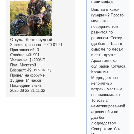
написал(а):
Вов, ты в какой
губернии? Просто
медвежье
поведение тож
разнится по
регионам. Сеажу
Откуда:
Долгопрудный
где был я. Был в
Зарегистрирован
: 2020-01-21
смысле по лесам
Приглашений:
0
и есть друзья.
Сообщений:
901
Уважение:
[+299/-2]
Архангельская
Пол:
Мужской
обл район Котласа
Возраст:
49
[1977-07-09]
Коряжмы.
Провел на форуме:
Медведя много,
13 дней 14 часов
неприятных
Последний визит:
встречь местные
2025-08-22 21:11:32
не припомигают.
То есть с
немативированной
агресиеей и не
дай бог
людоедством.
Север коми-Ухта.