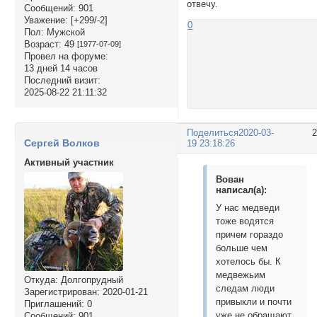
отвечу.
Сообщений:
901
Уважение:
[+299/-2]
0
Пол:
Мужской
Возраст:
49
[1977-07-09]
Провел на форуме:
13 дней 14 часов
Последний визит:
2025-08-22 21:11:32
Поделиться
2020-03-
Сергей Волков
19 23:18:26
Активный участник
Вован
написал(а):
У нас медведи
тоже водятся
причем гораздо
больше чем
хотелось бы. К
медвежьим
Откуда:
Долгопрудный
следам люди
Зарегистрирован
: 2020-01-21
привыкли и почти
Приглашений:
0
уже не обращают
Сообщений:
901