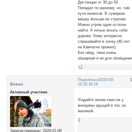
Дистанции от 30 до 50.
Попадал по разному, но, там
куча нюансов. В сумерках
мишку больше не стреляю.
Можно утром одни остатки
найти. А ночью искать себе
дороже. Кому интересно
спрашивайте в личку (40 лет
на Камчатке прожил).
Без обид, тема очень
обширная и не для обобщения
+2
Поделиться
2020-03-
Вован
19 20:38:19
Активный участник
Угадайте зачем свисток у
женщины идущей в лес за
малиной.
0
Зарегистрирован
: 2020-01-08