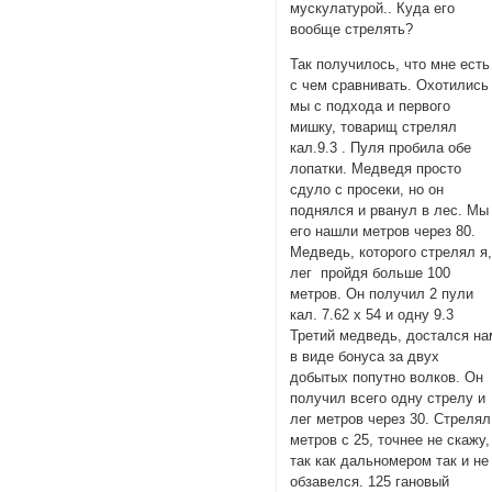
мускулатурой.. Куда его
вообще стрелять?
Так получилось, что мне есть
с чем сравнивать. Охотились
мы с подхода и первого
мишку, товарищ стрелял
кал.9.3 . Пуля пробила обе
лопатки. Медведя просто
сдуло с просеки, но он
поднялся и рванул в лес. Мы
его нашли метров через 80.
Медведь, которого стрелял я
лег пройдя больше 100
метров. Он получил 2 пули
кал. 7.62 х 54 и одну 9.3
Третий медведь, достался на
в виде бонуса за двух
добытых попутно волков. Он
получил всего одну стрелу и
лег метров через 30. Стрелял
метров с 25, точнее не скажу,
так как дальномером так и не
обзавелся. 125 гановый