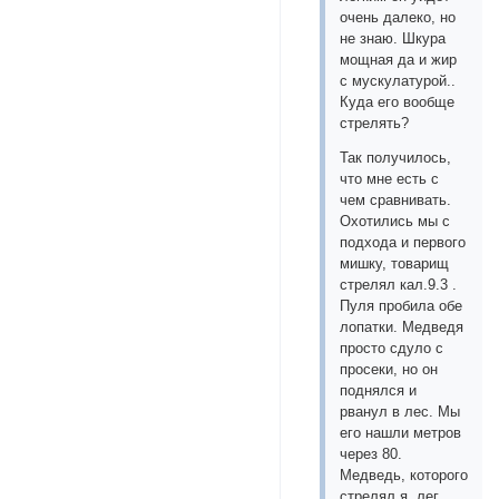
очень далеко, но
не знаю. Шкура
мощная да и жир
с мускулатурой..
Куда его вообще
стрелять?
Так получилось,
что мне есть с
чем сравнивать.
Охотились мы с
подхода и первого
мишку, товарищ
стрелял кал.9.3 .
Пуля пробила обе
лопатки. Медведя
просто сдуло с
просеки, но он
поднялся и
рванул в лес. Мы
его нашли метров
через 80.
Медведь, которого
стрелял я, лег