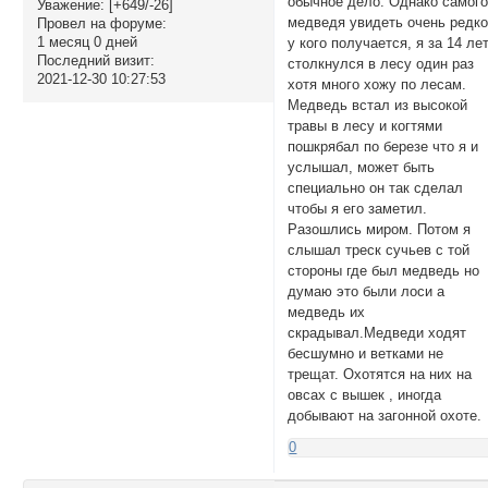
обычное дело. Однако самог
Уважение:
[+649/-26]
медведя увидеть очень редк
Провел на форуме:
1 месяц 0 дней
у кого получается, я за 14 ле
Последний визит:
столкнулся в лесу один раз
2021-12-30 10:27:53
хотя много хожу по лесам.
Медведь встал из высокой
травы в лесу и когтями
пошкрябал по березе что я и
услышал, может быть
специально он так сделал
чтобы я его заметил.
Разошлись миром. Потом я
слышал треск сучьев с той
стороны где был медведь но
думаю это были лоси а
медведь их
скрадывал.Медведи ходят
бесшумно и ветками не
трещат. Охотятся на них на
овсах с вышек , иногда
добывают на загонной охоте.
0