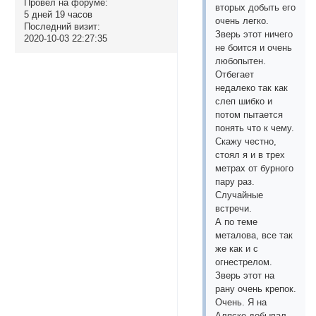
Провел на форуме:
вторых добыть его
5 дней 19 часов
очень легко.
Последний визит:
Зверь этот ничего
2020-10-03 22:27:35
не боится и очень
любопытен.
Отбегает
недалеко так как
слеп шибко и
потом пытается
понять что к чему.
Скажу честно,
стоял я и в трех
метрах от бурного
пару раз.
Случайные
встречи.
А по теме
металова, все так
же как и с
огнестрелом.
Зверь этот на
рану очень крепок.
Очень. Я на
Аляске добывал