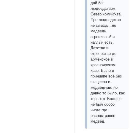
дай бог
людоедством.
Север коми-Ухта.
Про людоедство
не слыхал, но
медведь
агресивный и
наглый есть.
Детство и
отрочество до
армейское в
красноярском
крае. Было в
принципе все без
эксцесов с
медведями, но
давно то было, как
терь х.з. Больше
не был особо
нигде где
распостранен
медвед.