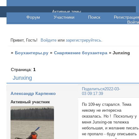
Боухантеры.ру
Активные темы
Форум
Участники
Поиск
Регистраци
Войт
Привет, Гость!
Войдите
или
зарегистрируйтесь
.
»
Боухантеры.ру
»
Снаряжение боухантера
»
Junxing
Страница:
1
Junxing
Поделиться
2022-03-
Александр Карпенко
03 09:17:39
Активный участник
По 109-му старался. Тема
никому не интересна
оказалась. Но ! Поскольку у
меня Junxing-ов тележка
небольшая, и желание писать
не пропало - буду описывать