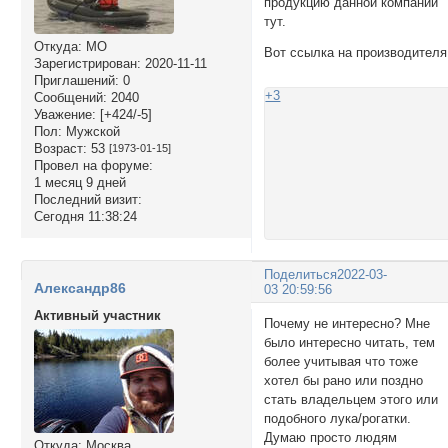
продукцию данной компании
тут.
Откуда:
МО
Вот ссылка на производителя
Зарегистрирован
: 2020-11-11
Приглашений:
0
+3
Сообщений:
2040
Уважение:
[+424/-5]
Пол:
Мужской
Возраст:
53
[1973-01-15]
Провел на форуме:
1 месяц 9 дней
Последний визит:
Сегодня 11:38:24
Поделиться
2022-03-
Александр86
03 20:59:56
Активный участник
Почему не интересно? Мне
было интересно читать, тем
более учитывая что тоже
хотел бы рано или поздно
стать владельцем этого или
подобного лука/рогатки.
Думаю просто людям
Откуда:
Москва