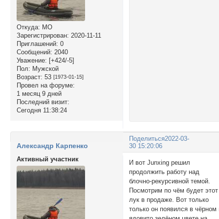
Откуда:
МО
Зарегистрирован
: 2020-11-11
Приглашений:
0
Сообщений:
2040
Уважение:
[+424/-5]
Пол:
Мужской
Возраст:
53
[1973-01-15]
Провел на форуме:
1 месяц 9 дней
Последний визит:
Сегодня 11:38:24
Поделиться
2022-03-
Александр Карпенко
30 15:20:06
Активный участник
И вот Junxing решил
продолжить работу над
блочно-рекурсивной темой.
Посмотрим по чём будет этот
лук в продаже. Вот только
только он появился в чёрном 
ядовито зелёном цвете на