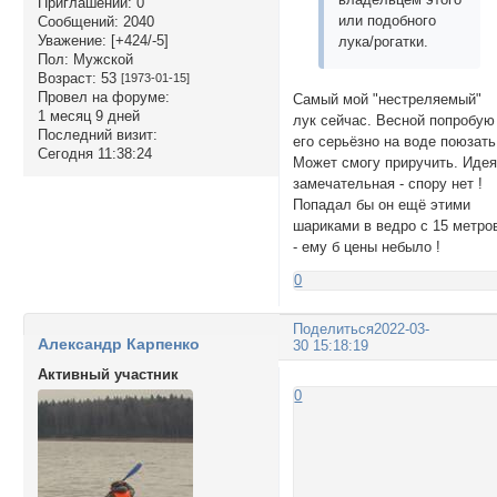
Приглашений:
0
или подобного
Сообщений:
2040
Уважение:
[+424/-5]
лука/рогатки.
Пол:
Мужской
Возраст:
53
[1973-01-15]
Провел на форуме:
Самый мой "нестреляемый"
1 месяц 9 дней
лук сейчас. Весной попробую
Последний визит:
его серьёзно на воде поюзать
Сегодня 11:38:24
Может смогу приручить. Иде
замечательная - спору нет !
Попадал бы он ещё этими
шариками в ведро с 15 метро
- ему б цены небыло !
0
Поделиться
2022-03-
Александр Карпенко
30 15:18:19
Активный участник
0