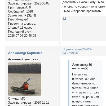
добавить к сказанному было
Зарегистрирован
: 2021-03-05
нечего, но уверен что многим
Приглашений:
0
было интересно прочитать.
Сообщений:
1018
Уважение:
[+139/-4]
+1
Пол:
Мужской
Провел на форуме:
14 дней 11 часов
Последний визит:
2026-07-08 20:46:08
Поделиться
2022-03-
Александр Карпенко
03 22:01:42
Активный участник
Александр86
написал(а):
Почему не
интересно? Мне
было интересно
читать, тем более
учитывая что тоже
хотел бы рано или
Откуда:
МО
поздно стать
Зарегистрирован
: 2020-11-11
владельцем этого