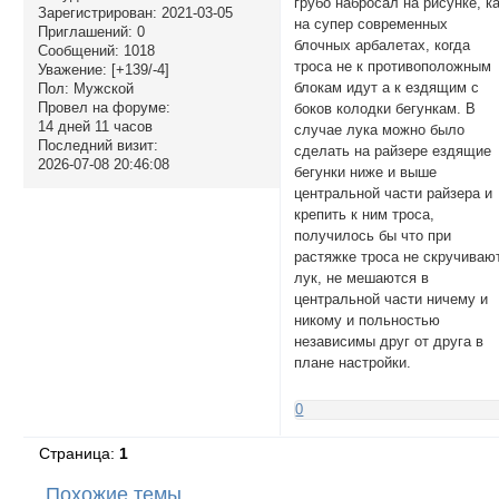
грубо набросал на рисунке, к
Зарегистрирован
: 2021-03-05
на супер современных
Приглашений:
0
блочных арбалетах, когда
Сообщений:
1018
троса не к противоположным
Уважение:
[+139/-4]
блокам идут а к ездящим с
Пол:
Мужской
Провел на форуме:
боков колодки бегункам. В
14 дней 11 часов
случае лука можно было
Последний визит:
сделать на райзере ездящие
2026-07-08 20:46:08
бегунки ниже и выше
центральной части райзера и
крепить к ним троса,
получилось бы что при
растяжке троса не скручиваю
лук, не мешаются в
центральной части ничему и
никому и польностью
независимы друг от друга в
плане настройки.
0
Страница:
1
Похожие темы