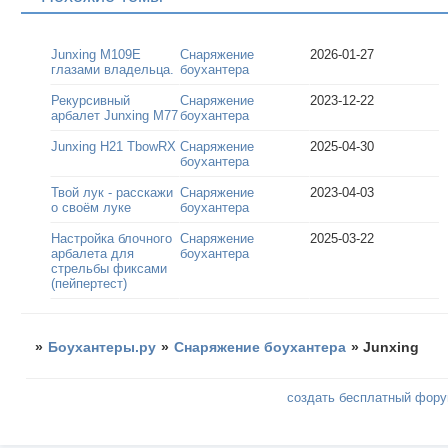
Junxing M109E
Снаряжение
2026-01-27
глазами владельца.
боухантера
Рекурсивный
Снаряжение
2023-12-22
арбалет Junxing M77
боухантера
Junxing H21 TbowRX
Снаряжение
2025-04-30
боухантера
Твой лук - расскажи
Снаряжение
2023-04-03
о своём луке
боухантера
Настройка блочного
Снаряжение
2025-03-22
арбалета для
боухантера
стрельбы фиксами
(пейпертест)
»
Боухантеры.ру
»
Снаряжение боухантера
»
Junxing
создать бесплатный фор