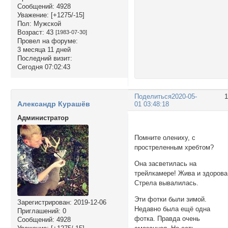
Сообщений:
4928
Уважение:
[+1275/-15]
Пол:
Мужской
Возраст:
43
[1983-07-30]
Провел на форуме:
3 месяца 11 дней
Последний визит:
Сегодня 07:02:43
Поделиться
2020-05-
Александр Курашёв
01 03:48:18
Администратор
Помните олениху, с
простреленным хребтом?
Она засветилась на
трейлкамере! Жива и здорова
Стрела вывалилась.
Эти фотки были зимой.
Зарегистрирован
: 2019-12-06
Недавно была ещё одна
Приглашений:
0
фотка. Правда очень
Сообщений:
4928