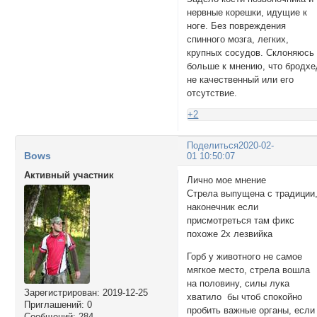
нервные корешки, идущие к
ноге. Без повреждения
спинного мозга, легких,
крупных сосудов. Склоняюсь
больше к мнению, что бродхе
не качественный или его
отсутствие.
+2
Поделиться
2020-02-
Bows
01 10:50:07
Активный участник
Лично мое мнение
Стрела выпущена с традиции
наконечник если
присмотреться там фикс
похоже 2х лезвийка
Горб у животного не самое
мягкое место, стрела вошла
на половину, силы лука
Зарегистрирован
: 2019-12-25
хватило бы чтоб спокойно
Приглашений:
0
пробить важные органы, если
Сообщений:
284