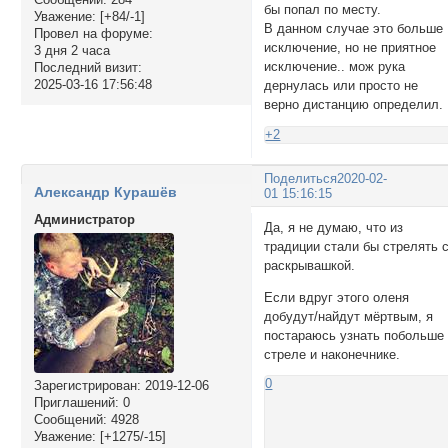
бы попал по месту.
Уважение:
[+84/-1]
В данном случае это больше
Провел на форуме:
исключение, но не приятное
3 дня 2 часа
исключение.. мож рука
Последний визит:
2025-03-16 17:56:48
дернулась или просто не
верно дистанцию определил.
+2
Поделиться
2020-02-
Александр Курашёв
01 15:16:15
Администратор
Да, я не думаю, что из
традиции стали бы стрелять 
раскрывашкой.
Если вдруг этого оленя
добудут/найдут мёртвым, я
постараюсь узнать побольше
стреле и наконечнике.
0
Зарегистрирован
: 2019-12-06
Приглашений:
0
Сообщений:
4928
Уважение:
[+1275/-15]