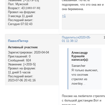
смазанная. Но есть
Уважение:
[+1275/-15]
Пол:
Мужской
подозрение, что это она же и
Возраст:
43
[1983-07-30]
она беременна.
Провел на форуме:
+1
3 месяца 11 дней
Последний визит:
Сегодня 07:02:43
Поделиться
2020-05-
ПавелПитер
01 11:38:12
Активный участник
Зарегистрирован
: 2020-04-04
Александр
Курашёв
Приглашений:
0
написал(а):
Сообщений:
924
Уважение:
[+203/-5]
Sanarcher
Провел на форуме:
Я только выяснил,
11 дней 5 часов
что охотник
Последний визит:
стрелял из
2023-07-06 20:41:16
лонгбоу. .
Похоже на любителя стрелят
с большой дистанции.Вот и
результат.