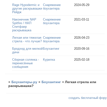
Rage Hypodermic и
Снаряжение
2024-05-29
другие раскрывашки
боухантера
Рейдж
Наконечник NAP
Снаряжение
2021-03-11
Spitfire / НАП
боухантера
Спитфаер
раскрывашка
Легкая или тяжелая
Снаряжение
2026-04-23
стрела - что лучше?
боухантера
Бродхед для мелкой
Боухантинг
2020-09-16
дичи
Сборная солянка -
Курилка
2025-02-18
перенесённые
сообщения
»
Боухантеры.ру
»
Боухантинг
»
Легкая стрела или
раскрывашка?
создать бесплатный фор