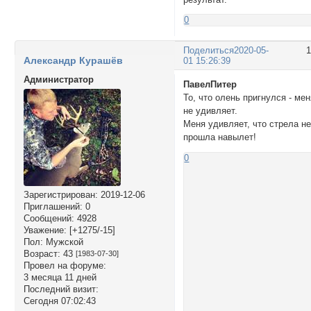
0
Поделиться
2020-05-
Александр Курашёв
01 15:26:39
Администратор
ПавелПитер
То, что олень пригнулся - ме
не удивляет.
Меня удивляет, что стрела н
прошла навылет!
0
Зарегистрирован
: 2019-12-06
Приглашений:
0
Сообщений:
4928
Уважение:
[+1275/-15]
Пол:
Мужской
Возраст:
43
[1983-07-30]
Провел на форуме:
3 месяца 11 дней
Последний визит:
Сегодня 07:02:43