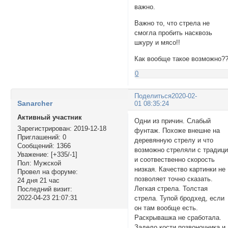
важно.
Важно то, что стрела не
смогла пробить насквозь
шкуру и мясо!!
Как вообще такое возможно?
0
Поделиться
2020-02-
Sanarcher
01 08:35:24
Активный участник
Одни из причин. Слабый
Зарегистрирован
: 2019-12-18
фунтаж. Похоже внешне на
Приглашений:
0
деревянную стрелу и что
Сообщений:
1366
возможно стреляли с традиц
Уважение:
[+335/-1]
и соотвественно скорость
Пол:
Мужской
низкая. Качество картинки не
Провел на форуме:
позволяет точно сказать.
24 дня 21 час
Легкая стрела. Толстая
Последний визит:
2022-04-23 21:07:31
стрела. Тупой бродхед, если
он там вообще есть.
Раскрывашка не сработала.
Задело кости позвоночника и