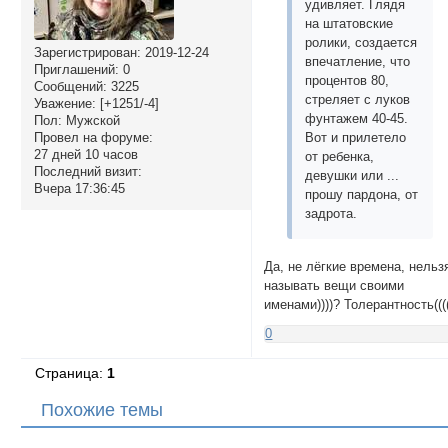
удивляет. Глядя
на штатовские
ролики, создается
Зарегистрирован
: 2019-12-24
впечатление, что
Приглашений:
0
процентов 80,
Сообщений:
3225
стреляет с луков
Уважение:
[+1251/-4]
фунтажем 40-45.
Пол:
Мужской
Провел на форуме:
Вот и прилетело
27 дней 10 часов
от ребенка,
Последний визит:
девушки или ...
Вчера 17:36:45
прошу пардона, от
задрота.
Да, не лёгкие времена, нельз
называть вещи своими
именами))))? Толерантность(((
0
Страница:
1
Похожие темы