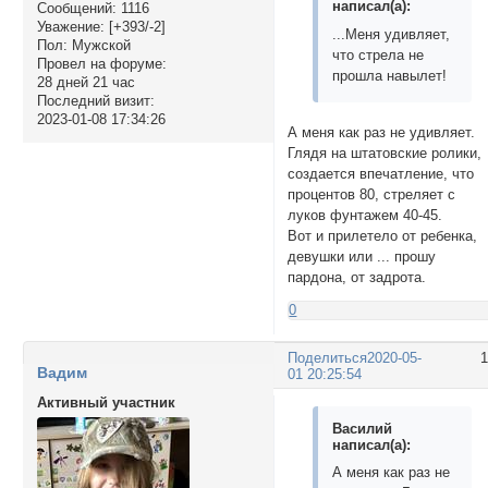
написал(а):
Сообщений:
1116
Уважение:
[+393/-2]
...Меня удивляет,
Пол:
Мужской
что стрела не
Провел на форуме:
прошла навылет!
28 дней 21 час
Последний визит:
2023-01-08 17:34:26
А меня как раз не удивляет.
Глядя на штатовские ролики,
создается впечатление, что
процентов 80, стреляет с
луков фунтажем 40-45.
Вот и прилетело от ребенка,
девушки или ... прошу
пардона, от задрота.
0
Поделиться
2020-05-
Вадим
01 20:25:54
Активный участник
Василий
написал(а):
А меня как раз не