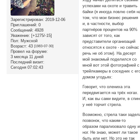
успехами на охоте и травить
байки (я иногда ловлю себя н
том, что мои бизнес решения
Зарегистрирован
: 2019-12-06
и, в частности, выбор
Приглашений:
0
партнёров процентов на 90%
Сообщений:
4928
зависят от того, как
Уважение:
[+1275/-15]
Пол:
Мужской
представители организаций
Возраст:
43
[1983-07-30]
относятся к охоте - но сейчас
Провел на форуме:
речь не об этом). На десерт
3 месяца 11 дней
мой знакомый поделился со
Последний визит:
мной вот этой фотографией с
Сегодня 07:02:43
трейлкамеры в соседних с ег
домом угодьях:
Говорит, что олениха эта
передвигается на трёх ногах.
И, как вы сами видите, в спи
у неё торчит стрела.
Возможно, стрела таки задел
позвонок, что каким-то
образом парализовало одну и
ног. Не знаю, может ли такое
быть или нет. Но это не так