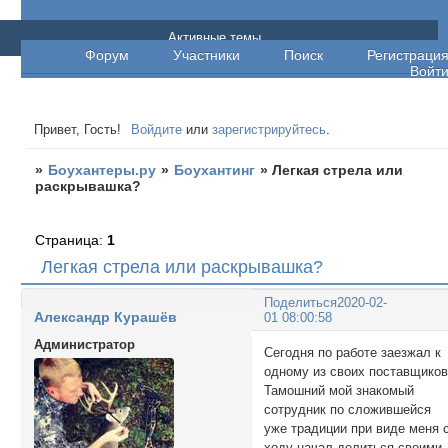
Боухантеры.ру
Активные темы
Форум
Участники
Поиск
Регистраци
Войт
Привет, Гость!
Войдите
или
зарегистрируйтесь
.
»
Боухантеры.ру
»
Боухантинг
»
Легкая стрела или
раскрывашка?
Страница:
1
Легкая стрела или раскрывашка?
Поделиться
2020-02-
Александр Курашёв
01 08:00:58
Администратор
Сегодня по работе заезжал к
одному из своих поставщиков
Тамошний мой знакомый
сотрудник по сложившейся
уже традиции при виде меня 
ходу начал делиться своими