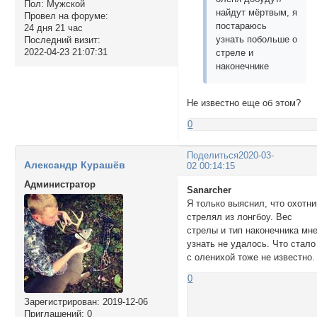
Пол:
Мужской
найдут мёртвым, я
Провел на форуме:
постараюсь
24 дня 21 час
узнать побольше о
Последний визит:
2022-04-23 21:07:31
стреле и
наконечнике
Не известно еще об этом?
0
Поделиться
2020-03-
Александр Курашёв
02 00:14:15
Администратор
Sanarcher
Я только выяснил, что охотни
стрелял из лонгбоу. Вес
стрелы и тип наконечника мн
узнать не удалось. Что стало
с оленихой тоже не известно.
0
Зарегистрирован
: 2019-12-06
Приглашений:
0