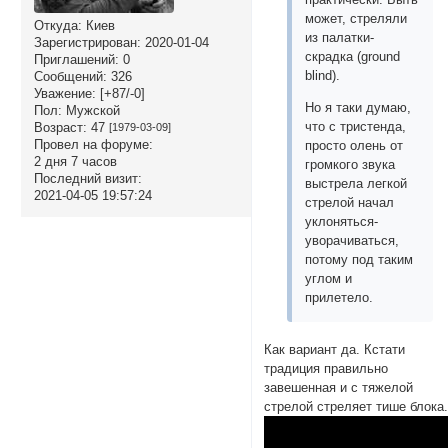
может, стреляли
Откуда:
Киев
из палатки-
Зарегистрирован
: 2020-01-04
скрадка (ground
Приглашений:
0
blind).
Сообщений:
326
Уважение:
[+87/-0]
Но я таки думаю,
Пол:
Мужской
что с тристенда,
Возраст:
47
[1979-03-09]
Провел на форуме:
просто олень от
2 дня 7 часов
громкого звука
Последний визит:
выстрела легкой
2021-04-05 19:57:24
стрелой начал
уклоняться-
уворачиваться,
потому под таким
углом и
прилетело.
Как вариант да. Кстати
традиция правильно
завешенная и с тяжелой
стрелой стреляет тише блока