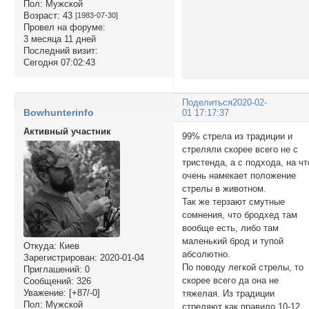
Пол:
Мужской
Возраст:
43
[1983-07-30]
Провел на форуме:
3 месяца 11 дней
Последний визит:
Сегодня 07:02:43
Поделиться
2020-02-
Bowhunterinfo
01 17:17:37
Активный участник
99% стрела из традиции и
стреляли скорее всего не с
тристенда, а с подхода, на чт
очень намекает положение
стрелы в животном.
Так же терзают смутные
сомнения, что бродхед там
вообще есть, либо там
маленький брод и тупой
Откуда:
Киев
абсолютно.
Зарегистрирован
: 2020-01-04
По поводу легкой стрелы, то
Приглашений:
0
скорее всего да она не
Сообщений:
326
Уважение:
[+87/-0]
тяжелая. Из традиции
Пол:
Мужской
стреляют как правило 10-12