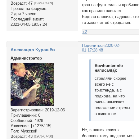
Возраст:
47
[1979-03-09]
гран на фунт силы и пробива
Провел на форуме:
как правило навылет.
2 дня 7 часов
Бедная олениха, надеюсь кто
Последний визит:
то закончит её страдания.
2021-04-05 19:57:24
+2
Поделиться
2020-02-
Александр Курашёв
01 17:28:48
Администратор
Bowhunterinfo
написал(а):
стреляли скорее
всего не с
тристенда, а с
подхода, на что
очень намекает
положение стрелы
Зарегистрирован
: 2019-12-06
в животном.
Приглашений:
0
Сообщений:
4928
Уважение:
[+1275/-15]
Не, в наших краях к
Пол:
Мужской
белохвостому подкрасться
Возраст:
43
[1983-07-30]