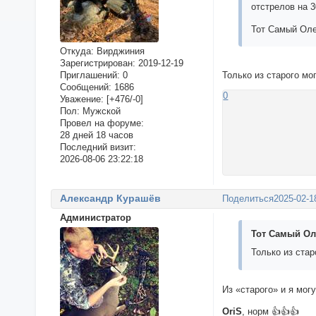
отстрелов на 
Тот Самый Оле
Откуда:
Вирджиния
Зарегистрирован
: 2019-12-19
Только из старого мог
Приглашений:
0
Сообщений:
1686
0
Уважение:
[+476/-0]
Пол:
Мужской
Провел на форуме:
28 дней 18 часов
Последний визит:
2026-08-06 23:22:18
Александр Курашёв
Поделиться
2025-02-1
Администратор
Тот Самый Оле
Только из стар
Из «старого» и я мог
OriS
, норм 👍👍👍