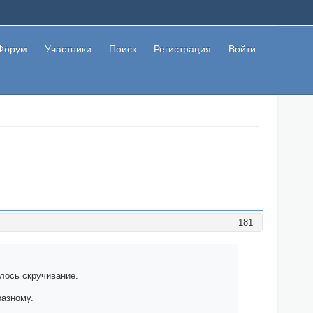
Форум
Участники
Поиск
Регистрация
Войти
181
илось скручивание.
разному.