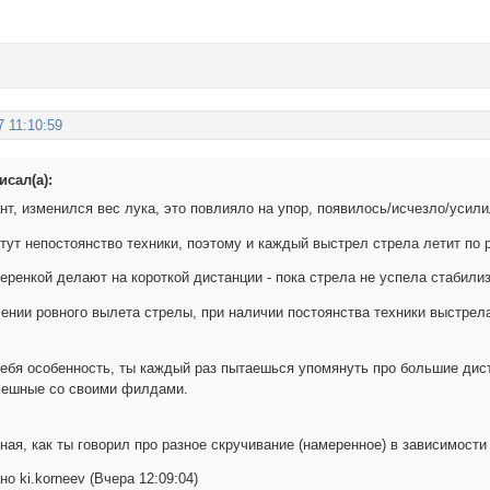
7 11:10:59
исал(а):
нт, изменился вес лука, это повлияло на упор, появилось/исчезло/усил
тут непостоянство техники, поэтому и каждый выстрел стрела летит по 
еренкой делают на короткой дистанции - пока стрела не успела стабили
ении ровного вылета стрелы, при наличии постоянства техники выстрела.
тебя особенность, ты каждый раз пытаешься упомянуть про большие дис
мешные со своими филдами.
ая, как ты говорил про разное скручивание (намеренное) в зависимости
о ki.korneev (Вчера 12:09:04)