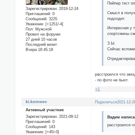
Пейпер тест оп
Зарегистрирован
: 2019-12-24
Смысл в получ
Приглашений:
0
подходит.
Сообщений:
3225
Уважение:
[+1251/-4]
Интересная у 
Пол:
Мужской
спортсмены с
Провел на форуме:
27 дней 10 часов
З.Ы.
Последний визит:
Сейчас вспомин
Вчера 18:45:18
Отредактирован
расстроился что звез
- по фото не бьют.
+1
ki.korneev
Поделиться
2021-12-2
Активный участник
Зарегистрирован
: 2021-08-12
Вадим написал
Приглашений:
0
расстроился чт
Сообщений:
143
Уважение:
[+45/-0]