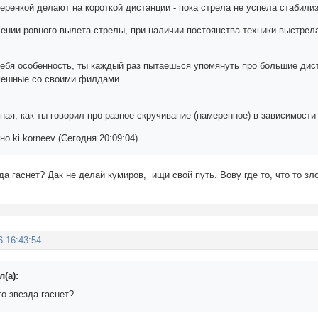
еренкой делают на короткой дистанции - пока стрела не успела стабили
ении ровного вылета стрелы, при наличии постоянства техники выстрела.
тебя особенность, ты каждый раз пытаешься упомянуть про большие дис
мешные со своими филдами.
ая, как ты говорил про разное скручивание (намеренное) в зависимости
о ki.korneev (Сегодня 20:09:04)
да гаснет? Дак не делай кумиров, ищи свой путь. Вову где то, что то з
6 16:43:54
(а):
о звезда гаснет?