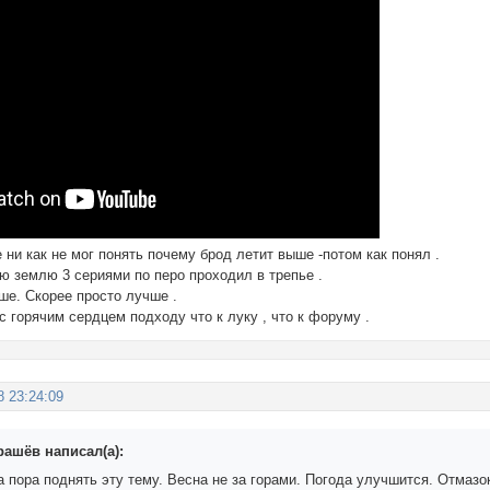
е ни как не мог понять почему брод летит выше -потом как понял .
ю землю 3 сериями по перо проходил в трепье .
ше. Скорее просто лучше .
 с горячим сердцем подходу что к луку , что к форуму .
8 23:24:09
рашёв написал(а):
 пора поднять эту тему. Весна не за горами. Погода улучшится. Отмазок