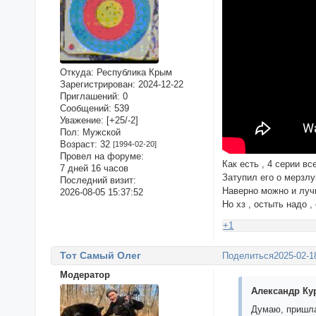
Откуда:
Республика Крым
Зарегистрирован
: 2024-12-22
Приглашений:
0
Сообщений:
539
Уважение:
[+25/-2]
Пол:
Мужской
Возраст:
32
[1994-02-20]
Провел на форуме:
Как есть , 4 серии вс
7 дней 16 часов
Затупил его о мерзлу
Последний визит:
Наверно можно и луч
2026-08-05 15:37:52
Но хз , остыть надо ,
+1
Тот Самый Олег
Поделиться
2025-02-1
Модератор
Александр Ку
Думаю, пришла