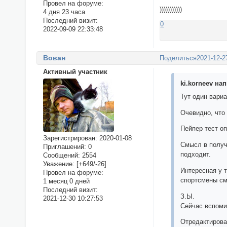
Провел на форуме:
)))))))))))
4 дня 23 часа
Последний визит:
0
2022-09-09 22:33:48
Вован
Поделиться
2021-12-2
Активный участник
ki.korneev нап
Тут один вариа
Очевидно, что 
Пейпер тест оп
Зарегистрирован
: 2020-01-08
Смысл в получ
Приглашений:
0
подходит.
Сообщений:
2554
Уважение:
[+649/-26]
Интересная у 
Провел на форуме:
спортсмены с
1 месяц 0 дней
Последний визит:
З.Ы.
2021-12-30 10:27:53
Сейчас вспомин
Отредактирован