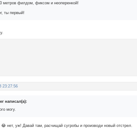
30 метров филдом, фиксом и неоперенкой!
г, ты первый!
у.
8 23:27:56
г написал(а):
ого могу.
у 😂 нет, уж! Давай там, расчищай сугробы и производи новый отстрел.