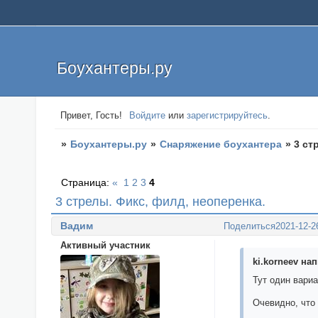
Боухантеры.ру
Привет, Гость!
Войдите
или
зарегистрируйтесь
.
»
Боухантеры.ру
»
Снаряжение боухантера
»
3 ст
Страница:
«
1
2
3
4
3 стрелы. Фикс, филд, неоперенка.
Вадим
Поделиться
2021-12-2
Активный участник
ki.korneev нап
Тут один вариа
Очевидно, что 