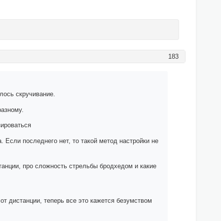
183
илось скручивание.
разному.
зироваться
 Если последнего нет, то такой метод настройки не
танции, про сложность стрельбы бродхедом и какие
 от дистанции, теперь все это кажется безумством