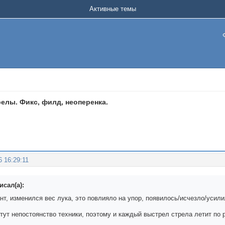
Активные темы
релы. Фикс, филд, неоперенка.
6 16:29:11
исал(а):
нт, изменился вес лука, это повлияло на упор, появилось/исчезло/усил
тут непостоянство техники, поэтому и каждый выстрел стрела летит по 