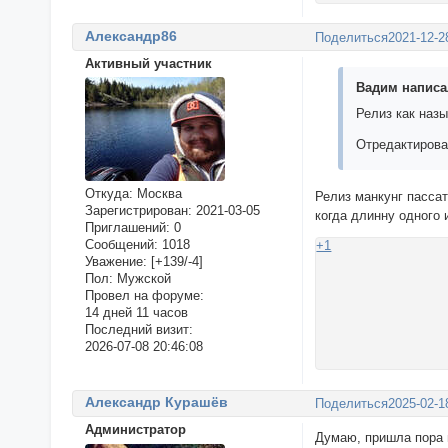
Александр86
Поделиться
2021-12-2
Активный участник
Вадим написал
Релиз как назы
Отредактирован
Откуда:
Москва
Релиз манкунг пасса
Зарегистрирован
: 2021-03-05
когда длинну одного 
Приглашений:
0
Сообщений:
1018
+1
Уважение:
[+139/-4]
Пол:
Мужской
Провел на форуме:
14 дней 11 часов
Последний визит:
2026-07-08 20:46:08
Александр Курашёв
Поделиться
2025-02-1
Администратор
Думаю, пришла пора п