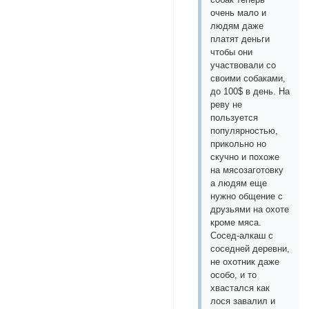
очень мало и
людям даже
платят деньги
чтобы они
участвовали со
своими собаками,
до 100$ в день. На
реву не
пользуется
популярностью,
прикольно но
скучно и похоже
на мясозаготовку
а людям еще
нужно общение с
друзьями на охоте
кроме мяса.
Сосед-алкаш с
соседней деревни,
не охотник даже
особо, и то
хвастался как
лося завалил и