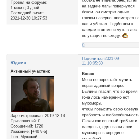
собака не видела.Заец встал
Провел на форуме:
на задние лапы повернулся
1 месяц 0 дней
боком. он смотрит одним
Последний визит:
глазом наверно, посмотрел н
2021-12-30 10:27:53
нас и убежал. Подбегаем к
следам-и он меня чуть в лес
не утащил по следу.
0
Поделиться
2021-09-
Юджин
11 10:05:50
Активный участник
Вован
Меня не перестаёт мучить
неразгаданный вопрос.
Былины гласят, что во время
гона лось намеренно ест
мухоморы,
чтобы повысить свою боевую
храбрость и любвеобильность
Зарегистрирован
: 2019-12-18
Приглашений:
0
Скажи как опытный грибник и
Сообщений:
1720
следопыт, едят ваши лоси
Уважение:
[+407/-5]
мухоморы в середине
Пол:
Мужской
сентября?