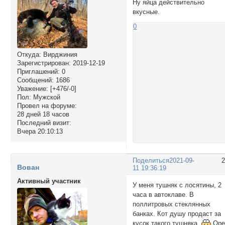
Ну яйца действительно
вкусные.
0
Откуда:
Вирджиния
Зарегистрирован
: 2019-12-19
Приглашений:
0
Сообщений:
1686
Уважение:
[+476/-0]
Пол:
Мужской
Провел на форуме:
28 дней 18 часов
Последний визит:
Вчера 20:10:13
Поделиться
2021-09-
Вован
11 19:36:19
Активный участник
У меня тушняк с лосятины, 2
часа в автоклаве. В
поллитровых стеклянных
банках. Кот душу продаст за
кусок такого тушняка.
Оре