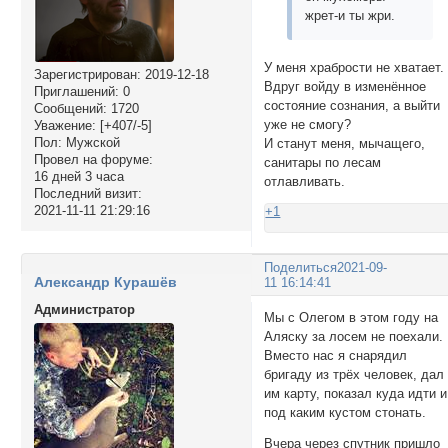
жрет-и ты жри.
У меня храбрости не хватает.
Зарегистрирован
: 2019-12-18
Вдруг войду в изменённое
Приглашений:
0
состояние сознания, а выйти
Сообщений:
1720
уже не смогу?
Уважение:
[+407/-5]
Пол:
Мужской
И станут меня, мычащего,
Провел на форуме:
санитары по лесам
16 дней 3 часа
отлавливать.
Последний визит:
2021-11-11 21:29:16
+1
Поделиться
2021-09-
Александр Курашёв
11 16:14:41
Администратор
Мы с Олегом в этом году на
Аляску за лосем не поехали.
Вместо нас я снарядил
бригаду из трёх человек, дал
им карту, показал куда идти и
под каким кустом стонать.
Вчера через спутник пришло