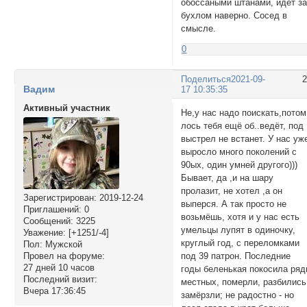
обоссаными штанами, идет з
бухлом наверно. Сосед в
смысле.
0
Поделиться
2021-09-
Вадим
17 10:35:35
Активный участник
Не,у нас надо поискать,потом
лось тебя ещё об..ведёт, под
выстрел не встанет. У нас уж
выросло много поколений с
90ых, один умней другого)))
Бывает, да ,и на шару
пролазит, не хотел ,а он
Зарегистрирован
: 2019-12-24
выперся. А так просто не
Приглашений:
0
возьмёшь, хотя и у нас есть
Сообщений:
3225
умельцы лупят в одиночку,
Уважение:
[+1251/-4]
круглый год, с переломками
Пол:
Мужской
Провел на форуме:
под 39 патрон. Последние
27 дней 10 часов
годы беленькая покосила ря
Последний визит:
местных, померли, разбились
Вчера 17:36:45
замёрзли; не радостно - но