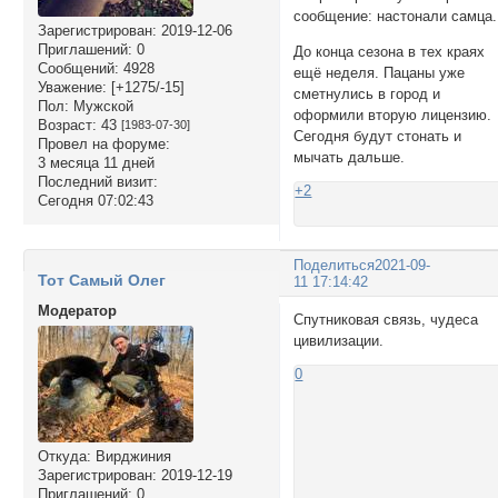
сообщение: настонали самца.
Зарегистрирован
: 2019-12-06
Приглашений:
0
До конца сезона в тех краях
Сообщений:
4928
ещё неделя. Пацаны уже
Уважение:
[+1275/-15]
сметнулись в город и
Пол:
Мужской
оформили вторую лицензию.
Возраст:
43
[1983-07-30]
Сегодня будут стонать и
Провел на форуме:
мычать дальше.
3 месяца 11 дней
Последний визит:
+2
Сегодня 07:02:43
Поделиться
2021-09-
Тот Самый Олег
11 17:14:42
Модератор
Спутниковая связь, чудеса
цивилизации.
0
Откуда:
Вирджиния
Зарегистрирован
: 2019-12-19
Приглашений:
0