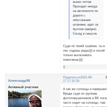
вынес потом.
Проходит иногда
на автопилоте по
дороге с
обоссаными
штанами, идет за
бухлом наверно.
Сосед в смысле.
Судя по твоей тушёнке, ты в
лес ходишь редко))) и лосей
только вытаскивать
помогаешь))))
0
Поделиться
2021-09-
Александр86
17 17:10:28
Активный участник
А как же солонцы и кормушки
Вроде судя по группам
фотоловушечников в ВК лоси
часто ходят на солонцы, там