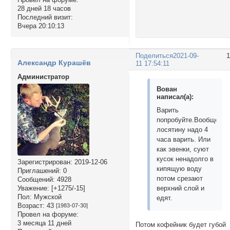
28 дней 18 часов
Последний визит:
Вчера 20:10:13
Поделиться
2021-09-
Александр Курашёв
11 17:54:11
Администратор
Вован
написал(а):
Варить
попробуйте.Вообще
лосятину надо 4
часа варить. Или
как эвенки, суют
кусок ненадолго в
Зарегистрирован
: 2019-12-06
кипящую воду
Приглашений:
0
потом срезают
Сообщений:
4928
верхний слой и
Уважение:
[+1275/-15]
Пол:
Мужской
едят.
Возраст:
43
[1983-07-30]
Провел на форуме:
3 месяца 11 дней
Потом кофейник будет губой