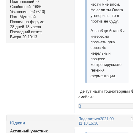
Приглашений:
0
нести мне влом.
Сообщений:
1686
Но если ты Олега
Уважение:
[+476/-0]
уговоришь, то я
Пол:
Мужской
против не буду.
Провел на форуме:
28 дней 18 часов
А вообще было бы
Последний визит:
интересно
Вчера 20:10:13
прогнать губу
через 4х
недельный
процесс
контролируемого
гниения
ферментации.
Где тут найти тошнотворный 
смайлик
0
Поделиться
2021-09-
Юджин
11 18:15:36
Активный участник