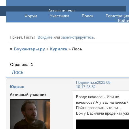
Боухантеры.ру
Активные темы
Форум
Участники
Поиск
Регистраци
Войт
Привет, Гость!
Войдите
или
зарегистрируйтесь
.
»
Боухантеры.ру
»
Курилка
»
Лось
Страница:
1
Лось
Поделиться
2021-09-
Юджин
10 17:28:32
Активный участник
Вроде началось. Или не
началось? А у вас началось?
Пойти проверить что ли...
Вон у Василича вроде как уж