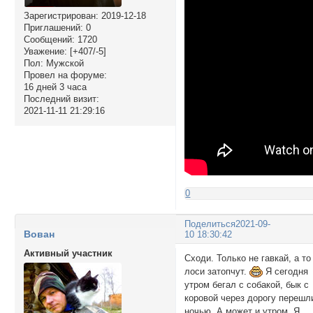
Зарегистрирован
: 2019-12-18
Приглашений:
0
Сообщений:
1720
Уважение:
[+407/-5]
Пол:
Мужской
Провел на форуме:
16 дней 3 часа
Последний визит:
2021-11-11 21:29:16
0
Поделиться
2021-09-
Вован
10 18:30:42
Активный участник
Сходи. Только не гавкай, а то
лоси затопчут.
Я сегодня
утром бегал с собакой, бык с
коровой через дорогу перешл
ночью. А может и утром. Я