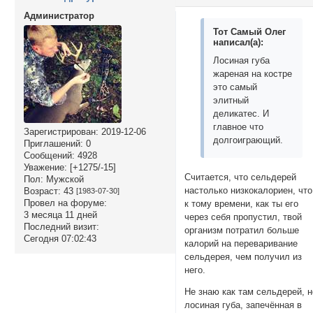
Администратор
Тот Самый Олег
написал(а):
Лосиная губа
жареная на костре
это самый
элитный
деликатес. И
главное что
Зарегистрирован
: 2019-12-06
долгоиграющий.
Приглашений:
0
Сообщений:
4928
Уважение:
[+1275/-15]
Считается, что сельдерей
Пол:
Мужской
настолько низкокалориен, что
Возраст:
43
[1983-07-30]
Провел на форуме:
к тому времени, как ты его
3 месяца 11 дней
через себя пропустил, твой
Последний визит:
организм потратил больше
Сегодня 07:02:43
калорий на переваривание
сельдерея, чем получил из
него.
Не знаю как там сельдерей, н
лосиная губа, запечённая в