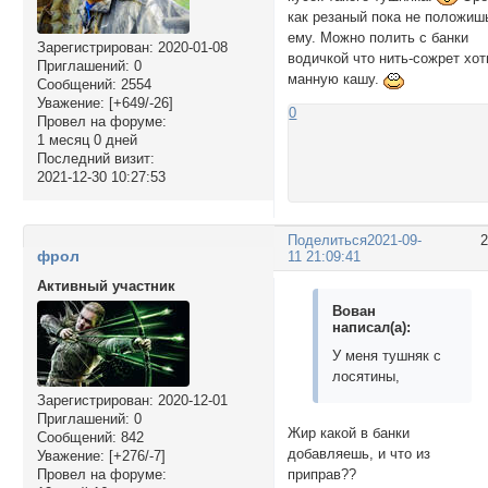
как резаный пока не положиш
ему. Можно полить с банки
Зарегистрирован
: 2020-01-08
водичкой что нить-сожрет хот
Приглашений:
0
манную кашу.
Сообщений:
2554
Уважение:
[+649/-26]
0
Провел на форуме:
1 месяц 0 дней
Последний визит:
2021-12-30 10:27:53
Поделиться
2021-09-
фрол
11 21:09:41
Активный участник
Вован
написал(а):
У меня тушняк с
лосятины,
Зарегистрирован
: 2020-12-01
Приглашений:
0
Жир какой в банки
Сообщений:
842
добавляешь, и что из
Уважение:
[+276/-7]
Провел на форуме:
приправ??