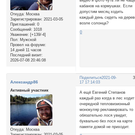
видео и фото чуть ли не чащ
кабанов на кормушках. Если
допустим месяц ходить
Откуда:
Москва
каждый день сидеть на дерев
Зарегистрирован
: 2021-03-05
возле солонца?
Приглашений:
0
Сообщений:
1018
0
Уважение:
[+139/-4]
Пол:
Мужской
Провел на форуме:
14 дней 11 часов
Последний визит:
2026-07-08 20:46:08
Поделиться
2021-09-
Александр86
17 17:14:03
Активный участник
А ещё Евгений Степанов
каждый раз когда в лес ходит
очередной тепловизионный
монокуляр рекламировать то
обязательно лося увидит,
буквально без лося на карте
памяти домой не приходит.
Откуда:
Москва
Зарегистрирован
: 2021-03-05