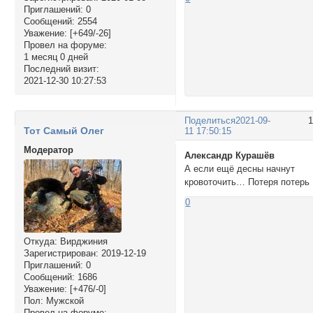
Приглашений:
0
Сообщений:
2554
Уважение:
[+649/-26]
Провел на форуме:
1 месяц 0 дней
Последний визит:
2021-12-30 10:27:53
Поделиться
2021-09-
Тот Самый Олег
11 17:50:15
Модератор
Александр Курашёв
А если ещё десны начнут
кровоточить… Потеря потерь
0
Откуда:
Вирджиния
Зарегистрирован
: 2019-12-19
Приглашений:
0
Сообщений:
1686
Уважение:
[+476/-0]
Пол:
Мужской
Провел на форуме: