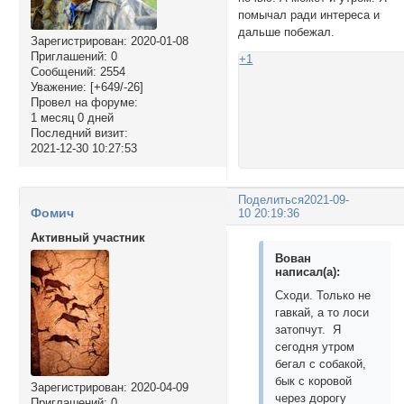
помычал ради интереса и
дальше побежал.
Зарегистрирован
: 2020-01-08
Приглашений:
0
+1
Сообщений:
2554
Уважение:
[+649/-26]
Провел на форуме:
1 месяц 0 дней
Последний визит:
2021-12-30 10:27:53
Поделиться
2021-09-
Фомич
10 20:19:36
Активный участник
Вован
написал(а):
Сходи. Только не
гавкай, а то лоси
затопчут. Я
сегодня утром
бегал с собакой,
бык с коровой
Зарегистрирован
: 2020-04-09
через дорогу
Приглашений:
0