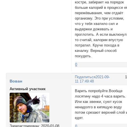
костре, забирает на порядок
больше калорий в процессе е
пережёвывания, чем отдаёт
организму. Это при условии,
что у тебя хватило сил и
выдержки дожевать и
проглотить. А если выклюнул
то считай, калории впустую
потратил. Круче похода в
качалку. Верный способ
похудеть.
0
Поделиться
2021-09-
Вован
11 17:49:48
Активный участник
Варить попробуйте.Вообще
лосятину надо 4 часа варить.
Или как эвенки, суют кусок
ненадолго в кипящую воду
потом срезают верхний слой 
едят.
Зарегистрирован
: 2020-01-08
0