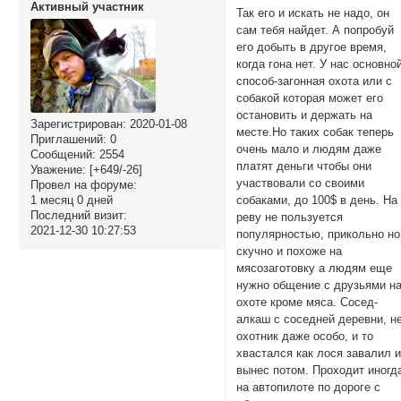
Активный участник
Так его и искать не надо, он
сам тебя найдет. А попробуй
его добыть в другое время,
когда гона нет. У нас основно
способ-загонная охота или с
собакой которая может его
остановить и держать на
Зарегистрирован
: 2020-01-08
месте.Но таких собак теперь
Приглашений:
0
очень мало и людям даже
Сообщений:
2554
платят деньги чтобы они
Уважение:
[+649/-26]
участвовали со своими
Провел на форуме:
1 месяц 0 дней
собаками, до 100$ в день. На
Последний визит:
реву не пользуется
2021-12-30 10:27:53
популярностью, прикольно но
скучно и похоже на
мясозаготовку а людям еще
нужно общение с друзьями н
охоте кроме мяса. Сосед-
алкаш с соседней деревни, н
охотник даже особо, и то
хвастался как лося завалил 
вынес потом. Проходит иногд
на автопилоте по дороге с