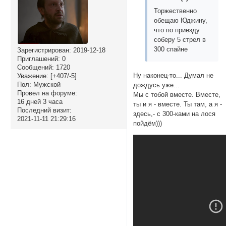
Торжественно
обещаю Юджину,
что по приезду
соберу 5 стрел в
300 спайне
Зарегистрирован
: 2019-12-18
Приглашений:
0
Сообщений:
1720
Ну наконец-то... Думал не
Уважение:
[+407/-5]
Пол:
Мужской
дождусь уже...
Провел на форуме:
Мы с тобой вместе. Вместе,
16 дней 3 часа
ты и я - вместе. Ты там, а я -
Последний визит:
здесь,- с 300-ками на лося
2021-11-11 21:29:16
пойдём)))