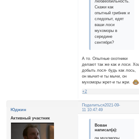
любвеобильность.
Скажи как
опытный грибник и
следопыт, едят
ваши лоси
мухоморы в
середине
сентября?
А то. Опытные охотники
делают так же как и лоси. Хо
добыть лося- будь как лось,
он мычит-и ты мычи, он
мухоморы жрет-и ты жри.
+2
Поделиться
2021-09-
Юджин
11 10:47:49
Активный участник
Вован
написал(а):
он мухоморы