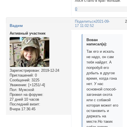
лося стало в крат больше.
0
Поделиться
2021-09-
Вадим
17 11:02:52
Активный участник
Вован
написал(а):
Так его и искать
не надо, он сам
тебя найдет. А
попробуй его
Зарегистрирован
: 2019-12-24
добыть в другое
Приглашений:
0
время, когда гона
Сообщений:
3225
нет. У нас
Уважение:
[+1251/-4]
основной способ-
Пол:
Мужской
Провел на форуме:
загонная охота
27 дней 10 часов
или с собакой
Последний визит:
которая может его
Вчера 17:36:45
остановить и
держать на
месте.Но таких
собак теперь