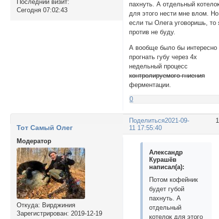
Последний визит:
пахнуть. А отдельный котело
Сегодня 07:02:43
для этого нести мне влом. Но
если ты Олега уговоришь, то 
против не буду.
А вообще было бы интересно
прогнать губу через 4х
недельный процесс
контролируемого гниения
ферментации.
0
Поделиться
2021-09-
Тот Самый Олег
11 17:55:40
Модератор
Александр
Курашёв
написал(а):
Потом кофейник
будет губой
пахнуть. А
Откуда:
Вирджиния
отдельный
Зарегистрирован
: 2019-12-19
котелок для этого