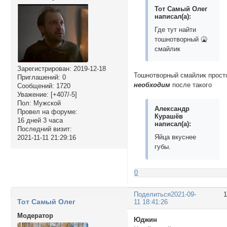
Тот Самый Олег
написал(а):
Где тут найти
тошнотворный 🤮
смайлик
Зарегистрирован
: 2019-12-18
Тошнотворный смайлик прост
Приглашений:
0
необходим
после такого
Сообщений:
1720
Уважение:
[+407/-5]
Пол:
Мужской
Александр
Провел на форуме:
Курашёв
16 дней 3 часа
написал(а):
Последний визит:
Яйца вкуснее
2021-11-11 21:29:16
губы.
0
Поделиться
2021-09-
Тот Самый Олег
11 18:41:26
Модератор
Юджин