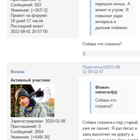
перешли ночью. А
Сообщений:
822
может и утром. Я
Уважение:
[+267/-2]
Провел на форуме:
помычал ради
19 дней 17 часов
интереса и
Последний визит:
дальше побежал.
2022-08-01 20:57:00
Собака что сказала?
0
Поделиться
2021-09-
Вован
11 09:52:47
Активный участник
Фомич
написал(а):
Собака что
сказала?
Зарегистрирован
: 2020-01-08
Собака сказала-след старый,
Приглашений:
0
уже не пахнет. Я раз бегал и
Сообщений:
2554
заец выскочил на дорогу а
Уважение:
[+649/-26]