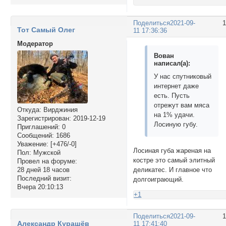
Поделиться
2021-09-
Тот Самый Олег
11 17:36:36
Модератор
Вован
написал(а):
У нас спутниковый
интернет даже
есть. Пусть
отрежут вам мяса
Откуда:
Вирджиния
на 1% удачи.
Зарегистрирован
: 2019-12-19
Лосиную губу.
Приглашений:
0
Сообщений:
1686
Уважение:
[+476/-0]
Лосиная губа жареная на
Пол:
Мужской
костре это самый элитный
Провел на форуме:
деликатес. И главное что
28 дней 18 часов
Последний визит:
долгоиграющий.
Вчера 20:10:13
+1
Поделиться
2021-09-
Александр Курашёв
11 17:41:40