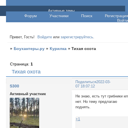
Боухантеры.ру
Активные темы
Форум
Участники
Поиск
Регистраци
Войт
Привет, Гость!
Войдите
или
зарегистрируйтесь
.
»
Боухантеры.ру
»
Курилка
»
Тихая охота
Страница:
1
Тихая охота
Поделиться
2022-03-
S300
07 18:07:12
Активный участник
Не знаю, есть тут грибники и
нет. Но тему предлагаю
поднять.
+1