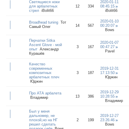
Светящиеся ноки
2020-01-11
для арбалетных
12
334
08:45:15
стрел
iBolit66
iBolit66
2020-01-10
Broadhead tuning
Тот
14
567
00:20:07
Самый Олег
Bows
Перчатки Sitka
2020-01-07
Ascent Glove - мой
3
167
00:47:27
опыт
Александр
Pavel
Курашёв
Качество
современных
2019-12-31
композитных
3
187
17:13:50
арбалетных плеч
Юджин
Юджин
2019-12-29
Про АТА арбалета
13
386
10:28:55
Владимир
Владимир
Был у меня
дальномер, не
2019-12-27
плохой,но на НГ
2
199
23:26:46
решил сделать
Bows
подарок себе
Bows