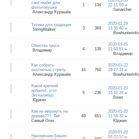
2020-01-30
card reader для
1
134
22:11:03
фотоловушки
Sanarcher
Александр Курашёв
2020-01-29
Тетива для традиции
3
369
13:35:40
StringWalker
Bowhunterinfo
2020-01-25
Обмотка троса
4
139
21:50:51
Владимир
Владимир
Как собрать
2020-01-22
охотничью стрелу
16
760
19:27:31
Александр Курашёв
Bowhunterinfo
Какой крепкий
2020-01-20
арбалет, этот
5
236
13:10:26
Экскалибур...
Bows
Юджин
Как не мерзнуть на
2020-01-20
дереве???
Тот
49
651
11:58:32
Самый Олег
Юджин
2020-01-20
Наконечник Бишоп
03:22:57
2
107