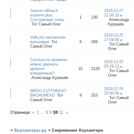
Garmin inReach
2019-12-27
explorer plus.
21:56:10
1
136
Спутниковая связь
Александр
Тот Самый Олег
Курашёв
2019-12-25
Valkyrie наконечник
17:04:56
валькирия
Тот
6
268
Тот Самый
Самый Олег
Олег
Сколько по времени
2019-12-25
можно держать
03:29:13
арбалет
15
2129
Тот Самый
взведённым?
Олег
Александр Курашёв
2019-12-24
RMSG CUTTHROAT
23:00:04
BROADHEAD
Тот
9
253
Тот Самый
Самый Олег
Олег
Страница:
«
1
…
8
9
10
11
»
»
Боухантеры.ру
»
Снаряжение боухантера