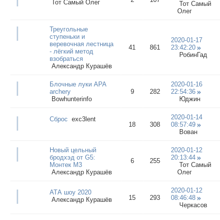
Тот Самый Олег
Тот Самый
Олег
Треугольные
ступеньки и
2020-01-17
веревочная лестница
41
861
23:42:20
- лёгкий метод
РобинГад
взобраться
Александр Курашёв
Блочные луки АРА
2020-01-16
archery
9
282
22:54:36
Bowhunterinfo
Юджин
2020-01-14
Сброс
exc3lent
18
308
08:57:49
Вован
Новый цельный
2020-01-12
бродхэд от G5:
20:13:44
6
255
Монтек М3
Тот Самый
Александр Курашёв
Олег
2020-01-12
АТА шоу 2020
15
293
08:46:48
Александр Курашёв
Черкасов