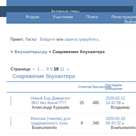
Боухантеры.ру
Активные темы
Форум
Участники
Поиск
Регистраци
Войт
Привет, Гость!
Войдите
или
зарегистрируйтесь
.
»
Боухантеры.ру
»
Снаряжение боухантера
Страница:
«
1
…
8
9
10
11
»
Снаряжение боухантера
Последнее
Ответов
Просмотров
сообщение
Новый Бэр Дивергент
2020-02-12
ЭКО без йоков????
25
485
14:42:08
Александр Курашёв
Владимир
Вязочка (темляк) для
2020-02-10
традиционного лука.
8
340
00:43:32
Bowhunterinfo
Bowhunterinfo