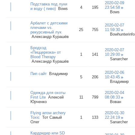
2020-02-09
Подставка под луки
4
195
23:54:58
и воду ( пиво)
Bows
Bows
Арбалет с детскими
2020-02-07
плечами vs.
25
755
11:59:30
рекурсивный лук
Bowhunterinfo
Александр Курашёв
Бродхэд
2020-02-07
«Пиццерезка» от
1
141
10:29:00
Blood Therapy
Sanarcher
Александр Курашёв
2020-02-06
Пип сайт
Владимир
5
206
10:43:45
Владимир
Одежда для охоты
2020-02-04
First Lite
Алексей
11
799
08:08:33
Юрченко
Вован
Flying arrow archery
2020-01-30
Toxic
Тот Самый
1
133
22:24:19
Олег
Sanarcher
Кардридер или SD