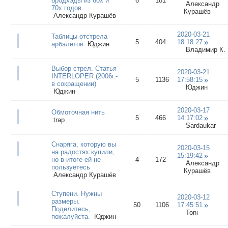
бродхэды из 60х и
6
181
Александр
70х годов.
Курашёв
Александр Курашёв
2020-03-21
Таблицы отстрела
5
404
18:18:27
арбалетов
Юджин
Владимир К.
Выбор стрел. Статья
2020-03-21
INTERLOPER (2006г.-
5
1136
17:58:15
в сокращении)
Юджин
Юджин
2020-03-17
Обмоточная нить
5
466
14:17:02
trap
Sardaukar
Снаряга, которую вы
2020-03-15
на радостях купили,
15:19:42
но в итоге ей не
4
172
Александр
пользуетесь
Курашёв
Александр Курашёв
Ступени. Нужны
2020-03-12
размеры.
50
1106
17:45:51
Поделитесь,
Toni
пожалуйста.
Юджин