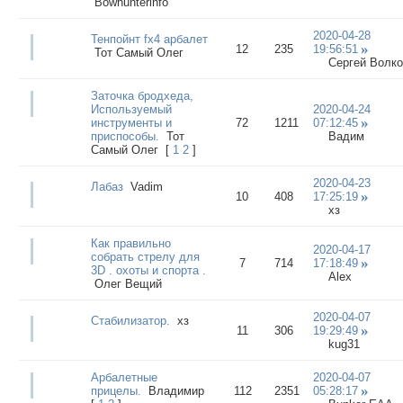
Bowhunterinfo
2020-04-28
Тенпойнт fx4 арбалет
12
235
19:56:51
Тот Самый Олег
Сергей Волко
Заточка бродхеда,
Используемый
2020-04-24
инструменты и
72
1211
07:12:45
приспособы.
Тот
Вадим
Самый Олег
[
1
2
]
2020-04-23
Лабаз
Vadim
10
408
17:25:19
хз
Как правильно
2020-04-17
собрать стрелу для
7
714
17:18:49
3D . охоты и спорта .
Alex
Олег Вещий
2020-04-07
Стабилизатор.
хз
11
306
19:29:49
kug31
Арбалетные
2020-04-07
прицелы.
Владимир
112
2351
05:28:17