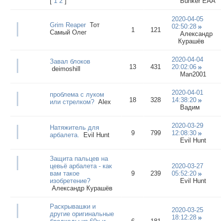
[
1
2
]
Bunker EAA
2020-04-05
Grim Reaper
Тот
02:50:28
1
121
Самый Олег
Александр
Курашёв
2020-04-04
Завал блоков
13
431
20:02:06
deimoshill
Man2001
2020-04-01
проблема с луком
18
328
14:38:20
или стрелком?
Alex
Вадим
2020-03-29
Натяжитель для
9
799
12:08:30
арбалета.
Evil Hunt
Evil Hunt
Защита пальцев на
цевьё арбалета - как
2020-03-27
вам такое
9
239
05:52:20
изобретение?
Evil Hunt
Александр Курашёв
Раскрывашки и
2020-03-25
другие оригинальные
18:12:28