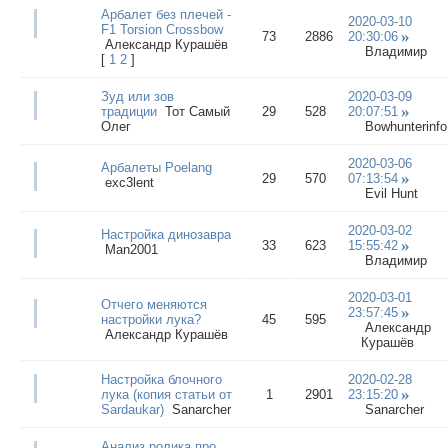
Арбалет без плечей -
2020-03-10
F1 Torsion Crossbow
73
2886
20:30:06
Александр Курашёв
Владимир
[
1
2
]
Зуд или зов
2020-03-09
традиции
Тот Самый
29
528
20:07:51
Олег
Bowhunterinfo
2020-03-06
Арбалеты Poelang
29
570
07:13:54
exc3lent
Evil Hunt
2020-03-02
Настройка динозавра
33
623
15:55:42
Man2001
Владимир
2020-03-01
Отчего меняются
23:57:45
настройки лука?
45
595
Александр
Александр Курашёв
Курашёв
Настройка блочного
2020-02-28
лука (копия статьи от
1
2901
23:15:20
Sardaukar)
Sanarcher
Sanarcher
Анализ ролика про