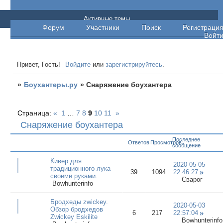
Боухантеры.ру
Активные темы
Форум
Участники
Поиск
Регистраци
Войт
Привет, Гость!
Войдите
или
зарегистрируйтесь
.
»
Боухантеры.ру
»
Снаряжение боухантера
Страница:
«
1
…
7
8
9
10
11
»
Снаряжение боухантера
Последнее
Ответов
Просмотров
сообщение
Кивер для
2020-05-05
традиционного лука
39
1094
22:46:27
своими руками.
Сварог
Bowhunterinfo
Бродхеды zwickey.
2020-05-03
Обзор бродхедов
6
217
22:57:04
Zwickey Eskilite
Bowhunterinfo