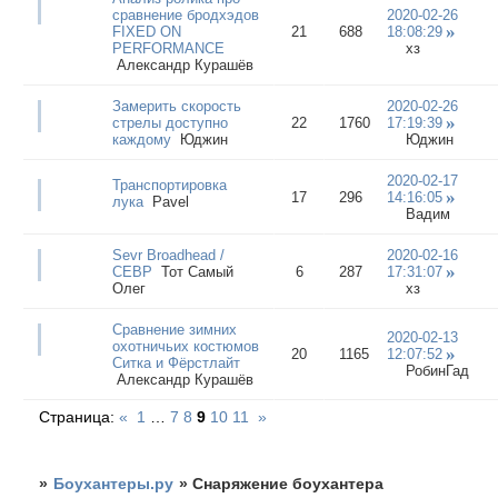
сравнение бродхэдов
2020-02-26
FIXED ON
21
688
18:08:29
PERFORMANCE
хз
Александр Курашёв
Замерить скорость
2020-02-26
стрелы доступно
22
1760
17:19:39
каждому
Юджин
Юджин
2020-02-17
Транспортировка
17
296
14:16:05
лука
Pavel
Вадим
Sevr Broadhead /
2020-02-16
СЕВР
Тот Самый
6
287
17:31:07
Олег
хз
Сравнение зимних
2020-02-13
охотничьих костюмов
20
1165
12:07:52
Ситка и Фёрстлайт
РобинГад
Александр Курашёв
Страница:
«
1
…
7
8
9
10
11
»
»
Боухантеры.ру
»
Снаряжение боухантера